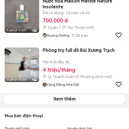
Nước hoa Maison Matine Nature
Insolente
Đã sử dụng
Cả nam và nữ
700.000 đ
Quận 7
(
P. Tân Thuận
mới)
5 phút trước
3
11
đã bán
Quang Dương
Phòng trọ full đồ Bùi Xương Trạch
Nội thất đầy đủ
4 triệu/tháng
Q. Thanh Xuân
(
P. Khương Đình
mới)
6 phút trước
4
Cộng Đồng Nhà Đất
Xem thêm
Mua bán điện thoại
Thành phố Vinh
Huyện Anh Sơn