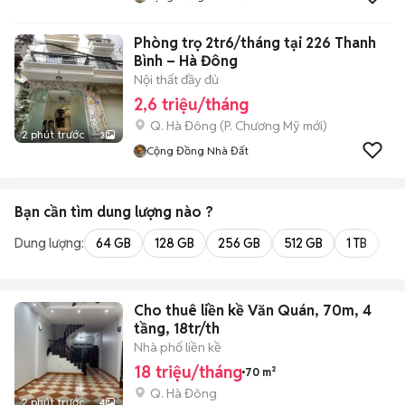
Phòng trọ 2tr6/tháng tại 226 Thanh
Bình – Hà Đông
Nội thất đầy đủ
2,6 triệu/tháng
Q. Hà Đông
(
P. Chương Mỹ
mới)
2 phút trước
3
Cộng Đồng Nhà Đất
Bạn cần tìm
dung lượng
nào ?
Dung lượng:
64 GB
128 GB
256 GB
512 GB
1 TB
2 
Cho thuê liền kề Văn Quán, 70m, 4
tầng, 18tr/th
Nhà phố liền kề
18 triệu/tháng
70 m²
Q. Hà Đông
2 phút trước
4