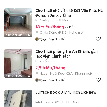
Cho thuê nhà Liền kề Kđt Văn Phú, Hà
Đông, 50m x 5 tầng
Nhà mặt phố, mặt tiền
18 triệu/tháng
50 m²
Q. Hà Đông
(
P. Kiến Hưng
mới)
4 phút trước
5
Cộng Đồng Nhà Đất
Cho thuê phòng trọ An Khánh, gần
Học viện Chính sách
Nhà trống
2,9 triệu/tháng
Huyện Hoài Đức
(
Xã An Khánh
mới)
4 phút trước
4
Cộng Đồng Nhà Đất
Surface Book 3 i7 15 inch Like new
Intel Core i7
32 GB
1 TB
SSD