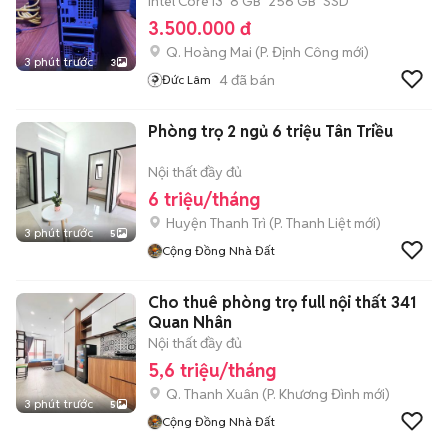
Intel Core i3
8 GB
256 GB
SSD
3.500.000 đ
Q. Hoàng Mai
(
P. Định Công
mới)
3 phút trước
3
4
đã bán
Đức Lâm
Phòng trọ 2 ngủ 6 triệu Tân Triều
Nội thất đầy đủ
6 triệu/tháng
Huyện Thanh Trì
(
P. Thanh Liệt
mới)
3 phút trước
5
Cộng Đồng Nhà Đất
Cho thuê phòng trọ full nội thất 341
Quan Nhân
Nội thất đầy đủ
5,6 triệu/tháng
Q. Thanh Xuân
(
P. Khương Đình
mới)
3 phút trước
5
Cộng Đồng Nhà Đất