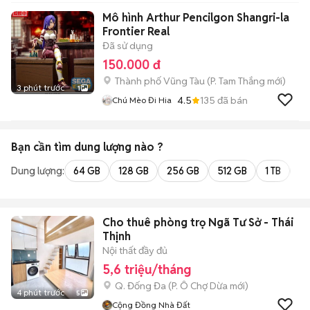
Mô hình Arthur Pencilgon Shangri-la
Frontier Real
Đã sử dụng
150.000 đ
Thành phố Vũng Tàu
(
P. Tam Thắng
mới)
3 phút trước
1
4.5
135
đã bán
Chú Mèo Đi Hia
Bạn cần tìm
dung lượng
nào ?
Dung lượng:
64 GB
128 GB
256 GB
512 GB
1 TB
2 
Cho thuê phòng trọ Ngã Tư Sở - Thái
Thịnh
Nội thất đầy đủ
5,6 triệu/tháng
Q. Đống Đa
(
P. Ô Chợ Dừa
mới)
4 phút trước
5
Cộng Đồng Nhà Đất