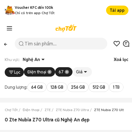
Voucher KFC đến 100k
Tải app
Chỉ có trên app Chợ Tốt
Khu vực:
Nghệ An
Xoá lọc
Điện thoại
67
Giá
Lọc
Dung lượng:
64 GB
128 GB
256 GB
512 GB
1 TB
2 
Chợ Tốt
Điện thoại
ZTE
ZTE Nubia Z70 Ultra
ZTE Nubia Z70 Ultra N
0 Zte Nubia Z70 Ultra cũ Nghệ An đẹp