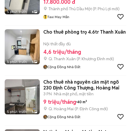
17.800.000 đ
Thành phố Thủ Dầu Một
(
P. Phú Lợi
mới)
5 phút trước
6
T
Taxi May Mắn
Cho thuê phòng trọ 4.6tr Thanh Xuân
Nội thất đầy đủ
4,6 triệu/tháng
Q. Thanh Xuân
(
P. Khương Đình
mới)
5 phút trước
5
Cộng Đồng Nhà Đất
Cho thuê nhà nguyên căn mặt ngõ
230 Định Công Thượng, Hoàng Mai
3 PN
Nhà mặt phố, mặt tiền
9 triệu/tháng
40 m²
Q. Hoàng Mai
(
P. Định Công
mới)
5 phút trước
5
Cộng Đồng Nhà Đất