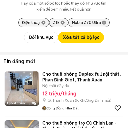
Hãy xóa một số bộ lọc hoặc thay đổi khu vực tìm 
kiếm để xem nhiều kết quả hơn
Điện thoại
ZTE
Nubia Z70 Ultra
Đổi khu vực
Xóa tất cả bộ lọc
Tin đăng mới
Cho thuê phòng Duplex full nội thất,
Phan Đình Giót, Thanh Xuân
Nội thất đầy đủ
12 triệu/tháng
Q. Thanh Xuân
(
P. Khương Đình
mới)
1 phút trước
5
Cộng Đồng Nhà Đất
Cho thuê phòng trọ Cù Chính Lan -