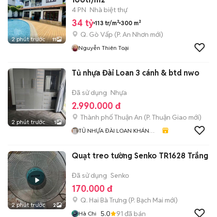
4 PN
Nhà biệt thự
34 tỷ
113 tr/m²
300 m²
Q. Gò Vấp
(
P. An Nhơn
mới)
2 phút trước
11
Nguyễn Thiên Toại
Tủ nhựa Đài Loan 3 cánh & btd nwo
Đã sử dụng
Nhựa
2.990.000 đ
Thành phố Thuận An
(
P. Thuận Giao
mới)
2 phút trước
1
TỦ NHỰA ĐÀI LOAN KHÁNH
HUYỀN 678
Quạt treo tường Senko TR1628 Trắng
Đã sử dụng
Senko
170.000 đ
Q. Hai Bà Trưng
(
P. Bạch Mai
mới)
2 phút trước
2
5.0
91
đã bán
Hà Chi