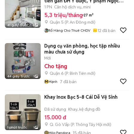
tiền gần ĐH Y dược, Y phạm Ngọc
Thạch,ở 2-3ng
1 PN
Căn hộ dịch vụ, mini
5,3 triệu/tháng
27 m²
Quận 5
(
P. An Đông
mới)
41 giây trước
6
12
đã bán
Rổ Hàng Cho Thuê CHDV
Dụng cụ văn phòng, học tập nhiều
màu chưa sử dụng
Mới
Cho tặng
Quận 6
(
P. Bình Tiên
mới)
44 giây trước
1
M
7
đã bán
Mạnh
Khay Inox Bạc 5-8 Cái Dễ Vệ Sinh
Đã sử dụng
Khay, kệ đựng đồ
15.000 đ
Q. Gò Vấp
(
P. Thông Tây Hội
mới)
1 phút trước
1
15
đã bán
Milo Pandora