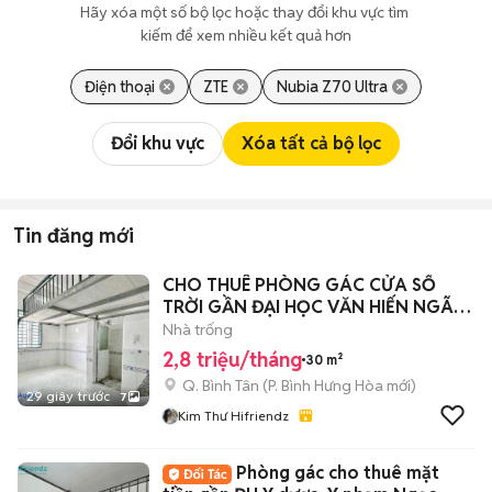
Hãy xóa một số bộ lọc hoặc thay đổi khu vực tìm 
kiếm để xem nhiều kết quả hơn
Điện thoại
ZTE
Nubia Z70 Ultra
Đổi khu vực
Xóa tất cả bộ lọc
Tin đăng mới
CHO THUÊ PHÒNG GÁC CỬA SỔ
TRỜI GẦN ĐẠI HỌC VĂN HIẾN NGÃ
TƯ 4 Xã
Nhà trống
2,8 triệu/tháng
30 m²
Q. Bình Tân
(
P. Bình Hưng Hòa
mới)
29 giây trước
7
Kim Thư Hifriendz
Phòng gác cho thuê mặt