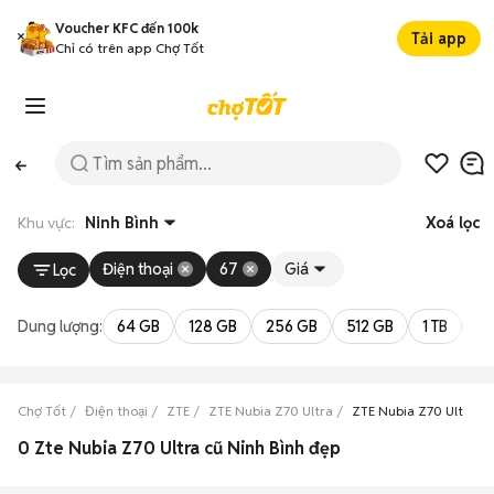
Voucher KFC đến 100k
Tải app
Chỉ có trên app Chợ Tốt
Khu vực:
Ninh Bình
Xoá lọc
Điện thoại
67
Giá
Lọc
Dung lượng:
64 GB
128 GB
256 GB
512 GB
1 TB
2 
Chợ Tốt
Điện thoại
ZTE
ZTE Nubia Z70 Ultra
ZTE Nubia Z70 Ultra Ni
0 Zte Nubia Z70 Ultra cũ Ninh Bình đẹp