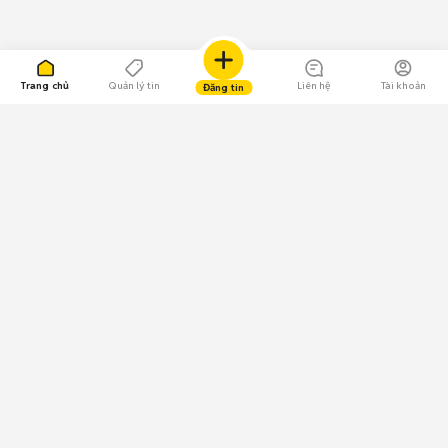
Trang chủ
Quản lý tin
Liên hệ
Tài khoản
Đăng tin
109.000 Bình chọn
Tải ứng dụng Chợ Tốt
Về Chợ Tốt
Quy chế sàn
Chính sách bảo mật
Giải quyết tranh chấp
CÔNG TY TNHH CHỢ TỐT - Người đại diện theo pháp luật:
Nguyễn Trọng Tấn; GPDKKD: 0312120782 do Sở KH & ĐT TP.HCM cấp ngày
11/01/2013;
GPMXH: 185/GP-BTTTT do Bộ Thông tin và Truyền thông