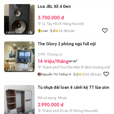
Loa JBL XE 4 Đen
3.700.000 đ
Q. Tây Hồ
(
P. Hồng Hà
mới)
l
5.0
26
đã bán
Loan
1 phút trước
2
The Glory 2 phòng ngủ full nội
2 PN
Chung cư
14 triệu/tháng
61 m²
Thành phố Thủ Dầu Một
(
P. Bình Dương
mới)
1 phút trước
6
5.0
1226
đã bán
Nguyễn Thị Tường Vi
Tủ nhựa đài loan 4 cánh kệ TT lùa ưon
Đã sử dụng
Nhựa
2.990.000 đ
Thành phố Dĩ An
(
P. Đông Hòa
mới)
1 phút trước
1