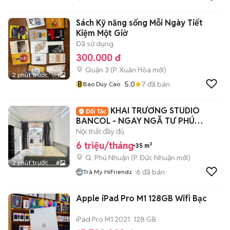
Sách Kỹ năng sống Mỗi Ngày Tiết
Kiệm Một Giờ
Đã sử dụng
300.000 đ
Quận 3
(
P. Xuân Hòa
mới)
2 phút trước
1
B
5.0
7
đã bán
Bao Duy Cao
KHAI TRƯƠNG STUDIO
BANCOL - NGAY NGÃ TƯ PHÚ
NHUẬN
Nội thất đầy đủ
6 triệu/tháng
35 m²
Q. Phú Nhuận
(
P. Đức Nhuận
mới)
2 phút trước
8
6
đã bán
Trà My HiFriendz
Apple iPad Pro M1 128GB Wifi Bạc
iPad Pro M1 2021
128 GB