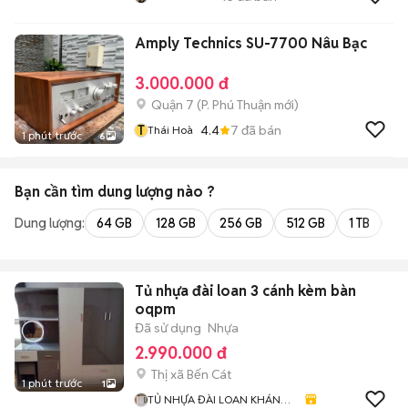
Amply Technics SU-7700 Nâu Bạc
3.000.000 đ
Quận 7
(
P. Phú Thuận
mới)
T
4.4
7
đã bán
Thái Hoà
1 phút trước
6
Bạn cần tìm
dung lượng
nào ?
Dung lượng:
64 GB
128 GB
256 GB
512 GB
1 TB
2 
Tủ nhựa đài loan 3 cánh kèm bàn
oqpm
Đã sử dụng
Nhựa
2.990.000 đ
Thị xã Bến Cát
1 phút trước
1
TỦ NHỰA ĐÀI LOAN KHÁNH