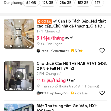
Dung lượng:
64 GB
128 GB
256 GB
512 GB
1 TB
2 
✅ Căn Hộ Tách Bếp_Nội thất
cao cấp_Chủ nhà dễ thương_Giá từ 9-
13tr ✅
1 PN
Chung cư
9 triệu/tháng
35 m²
Q. Bình Thạnh
2 phút trước
6
5.0
Trọng Trí Apartment
Cho thuê Căn Hộ THE HABIATAT GĐ3.
2 PN + Full NT 79m2
2 PN
Chung cư
11 triệu/tháng
79 m²
Thành phố Thuận An
(
P. Bình Hòa
mới)
2 phút trước
8
7
đã bán
BĐS Thuỳ Trang Bđs
Biệt Thự trung tâm Gò Vấp, HXH,
100tr/m2