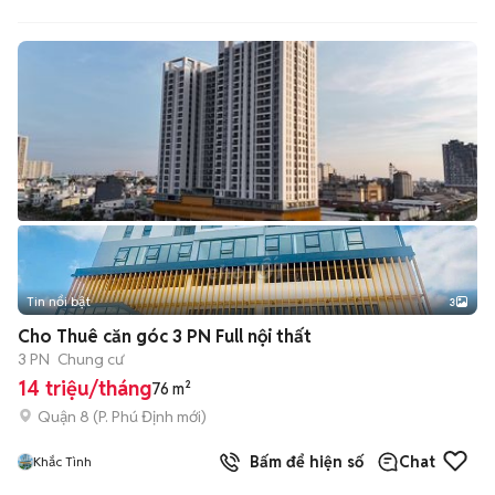
HUYỀN 678
Tin nổi bật
3
Cho Thuê căn góc 3 PN Full nội thất
3 PN
Chung cư
14 triệu/tháng
76 m²
Quận 8
(
P. Phú Định
mới)
Bấm để hiện số
Chat
Khắc Tình