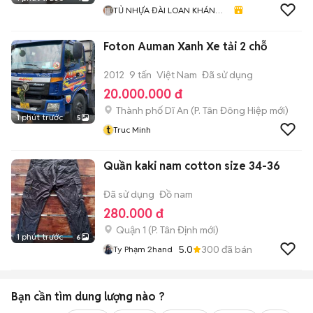
TỦ NHỰA ĐÀI LOAN KHÁNH
HUYỀN 678
Foton Auman Xanh Xe tải 2 chỗ
2012
9 tấn
Việt Nam
Đã sử dụng
20.000.000 đ
Thành phố Dĩ An
(
P. Tân Đông Hiệp
mới)
1 phút trước
5
t
Truc Minh
Quần kaki nam cotton size 34-36
Đã sử dụng
Đồ nam
280.000 đ
Quận 1
(
P. Tân Định
mới)
1 phút trước
6
5.0
300
đã bán
Ty Phạm 2hand
Bạn cần tìm
dung lượng
nào ?