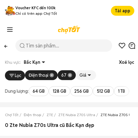
Voucher KFC đến 100k
Tải app
Chỉ có trên app Chợ Tốt
Khu vực:
Bắc Kạn
Xoá lọc
Điện thoại
67
Giá
Lọc
Dung lượng:
64 GB
128 GB
256 GB
512 GB
1 TB
2 
Chợ Tốt
Điện thoại
ZTE
ZTE Nubia Z70S Ultra
ZTE Nubia Z70S Ultra
0 Zte Nubia Z70s Ultra cũ Bắc Kạn đẹp