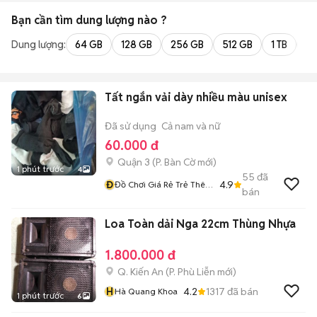
Bạn cần tìm
dung lượng
nào ?
Dung lượng:
64 GB
128 GB
256 GB
512 GB
1 TB
2 
Tất ngắn vải dày nhiều màu unisex
Đã sử dụng
Cả nam và nữ
60.000 đ
Quận 3
(
P. Bàn Cờ
mới)
1 phút trước
4
55
đã
Đ
4.9
Đồ Chơi Giá Rẻ Trẻ Thêm
bán
Vui
Loa Toàn dải Nga 22cm Thùng Nhựa
1.800.000 đ
Q. Kiến An
(
P. Phù Liễn
mới)
H
4.2
1317
đã bán
Hà Quang Khoa
1 phút trước
6