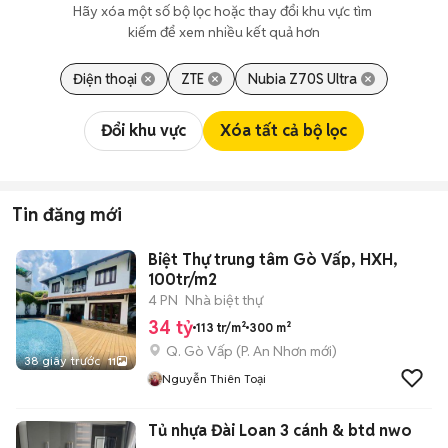
Hãy xóa một số bộ lọc hoặc thay đổi khu vực tìm 
kiếm để xem nhiều kết quả hơn
Điện thoại
ZTE
Nubia Z70S Ultra
Đổi khu vực
Xóa tất cả bộ lọc
Tin đăng mới
Biệt Thự trung tâm Gò Vấp, HXH,
100tr/m2
4 PN
Nhà biệt thự
34 tỷ
113 tr/m²
300 m²
Q. Gò Vấp
(
P. An Nhơn
mới)
38 giây trước
11
Nguyễn Thiên Toại
Tủ nhựa Đài Loan 3 cánh & btd nwo