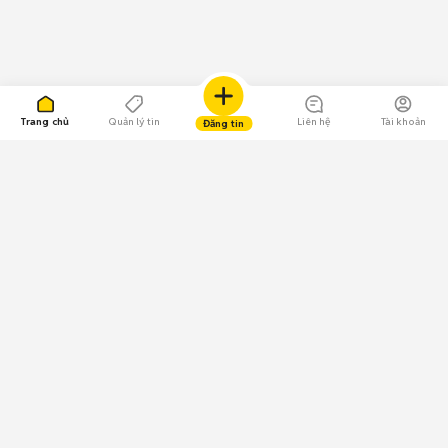
Trang chủ
Quản lý tin
Liên hệ
Tài khoản
Đăng tin
109.000 Bình chọn
Tải ứng dụng Chợ Tốt
Về Chợ Tốt
Quy chế sàn
Chính sách bảo mật
Giải quyết tranh chấp
CÔNG TY TNHH CHỢ TỐT - Người đại diện theo pháp luật:
Nguyễn Trọng Tấn; GPDKKD: 0312120782 do Sở KH & ĐT TP.HCM cấp ngày