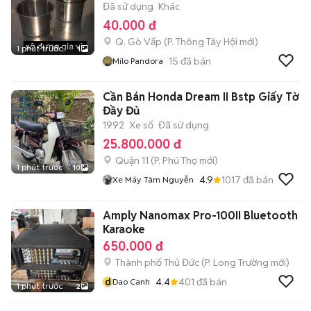
Đã sử dụng
Khác
40.000 đ
Q. Gò Vấp
(
P. Thông Tây Hội
mới)
1 phút trước
1
15
đã bán
Milo Pandora
Cần Bán Honda Dream II Bstp Giấy Tờ
Đầy Đủ
1992
Xe số
Đã sử dụng
25.800.000 đ
Quận 11
(
P. Phú Thọ
mới)
1 phút trước
10
4.9
1017
đã bán
Xe Máy Tâm Nguyễn
Amply Nanomax Pro-100II Bluetooth
Karaoke
650.000 đ
Thành phố Thủ Đức
(
P. Long Trường
mới)
d
4.4
401
đã bán
Dao Canh
1 phút trước
2