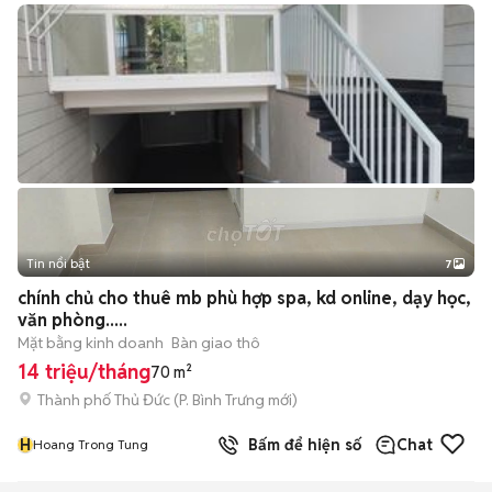
Tin nổi bật
7
+
2
chính chủ cho thuê mb phù hợp spa, kd online, dạy học,
văn phòng.....
Mặt bằng kinh doanh
Bàn giao thô
14 triệu/tháng
70 m²
Thành phố Thủ Đức
(
P. Bình Trưng
mới)
H
Bấm để hiện số
Chat
Hoang Trong Tung