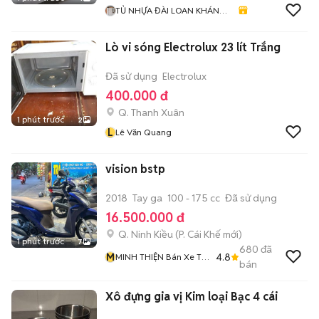
TỦ NHỰA ĐÀI LOAN KHÁNH
HUYỀN 678
Lò vi sóng Electrolux 23 lít Trắng
Đã sử dụng
Electrolux
400.000 đ
Q. Thanh Xuân
1 phút trước
2
L
Lê Văn Quang
vision bstp
2018
Tay ga
100 - 175 cc
Đã sử dụng
16.500.000 đ
Q. Ninh Kiều
(
P. Cái Khế
mới)
1 phút trước
7
680
đã
M
4.8
MINH THIỆN Bán Xe Trả
bán
Góp
Xô đựng gia vị Kim loại Bạc 4 cái