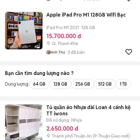
Apple iPad Pro M1 128GB Wifi Bạc
iPad Pro M1 2021
128 GB
15.700.000 đ
Q. Thanh Khê
1 phút trước
4
3
đã bán
Anh Thư
Bạn cần tìm
dung lượng
nào ?
Dung lượng:
64 GB
128 GB
256 GB
512 GB
1 TB
2 
Tủ quần áo Nhựa đài Loan 4 cánh kệ
TT iwons
Đã sử dụng
Nhựa
2.650.000 đ
Thành phố Thuận An
(
P. Thuận Giao
mới)
1 phút trước
1