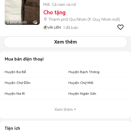
Mới
Cả nam và nữ
Cho tặng
Thành phố Qui Nhơn
(
P. Quy Nhơn
mới)
2 phút trước
1
1
đã bán
VẢI LIÊN
Xem thêm
Mua bán điện thoại
Huyện Ba Bể
Huyện Bạch Thông
Huyện Chợ Đồn
Huyện Chợ Mới
Huyện Na Rì
Huyện Ngân Sơn
Xem thêm
Tiện ích