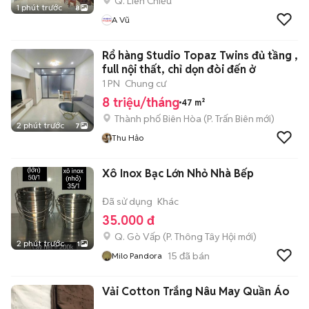
Q. Liên Chiểu
1 phút trước
8
A Vũ
Rổ hàng Studio Topaz Twins đủ tầng ,
full nội thất, chỉ dọn đòi đến ở
1 PN
Chung cư
8 triệu/tháng
47 m²
Thành phố Biên Hòa
(
P. Trấn Biên
mới)
2 phút trước
7
Thu Hảo
Xô Inox Bạc Lớn Nhỏ Nhà Bếp
Đã sử dụng
Khác
35.000 đ
Q. Gò Vấp
(
P. Thông Tây Hội
mới)
2 phút trước
1
15
đã bán
Milo Pandora
Vải Cotton Trắng Nâu May Quần Áo