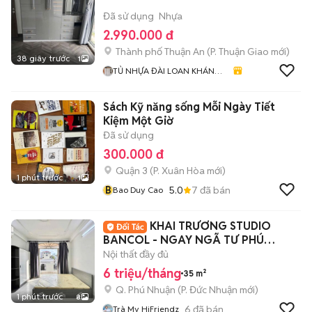
Đã sử dụng
Nhựa
2.990.000 đ
Thành phố Thuận An
(
P. Thuận Giao
mới)
38 giây trước
1
TỦ NHỰA ĐÀI LOAN KHÁNH
HUYỀN 678
Sách Kỹ năng sống Mỗi Ngày Tiết
Kiệm Một Giờ
Đã sử dụng
300.000 đ
Quận 3
(
P. Xuân Hòa
mới)
1 phút trước
1
B
5.0
7
đã bán
Bao Duy Cao
KHAI TRƯƠNG STUDIO
BANCOL - NGAY NGÃ TƯ PHÚ
NHUẬN
Nội thất đầy đủ
6 triệu/tháng
35 m²
Q. Phú Nhuận
(
P. Đức Nhuận
mới)
1 phút trước
8
6
đã bán
Trà My HiFriendz