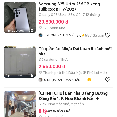
Samsung S25 Ultra 256GB keng
fullboxx BH 7/2027
Galaxy S25 Ultra
256 GB
7-12 tháng
20.800.000 đ
Q. Thanh Khê
1 phút trước
3
5.0
557
đã bán
TT PHONE SALE GIÁ SỈ
Tủ quần áo Nhựa Đài Loan 5 cánh mới
hks
Đã sử dụng
Nhựa
2.650.000 đ
Thành phố Thủ Dầu Một
(
P. Phú Lợi
mới)
1 phút trước
1
TỦ NHỰA ĐÀI LOAN KHÁNH
HUYỀN 678
[CHÍNH CHỦ] Bán nhà 3 tầng Đường
Đồng Bài 1, P. Hòa Khánh Bắc 🍀
5 PN
Nhà mặt phố, mặt tiền
8 tỷ
82 tr/m²
97 m²