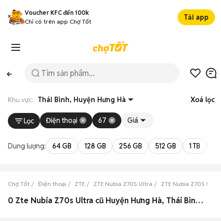
Voucher KFC đến 100k
Tải app
Chỉ có trên app Chợ Tốt
Khu vực:
Thái Bình, Huyện Hưng Hà
Xoá lọc
Điện thoại
67
Giá
Lọc
Dung lượng:
64 GB
128 GB
256 GB
512 GB
1 TB
2 
Chợ Tốt
Điện thoại
ZTE
ZTE Nubia Z70S Ultra
ZTE Nubia Z70S Ultra
0 Zte Nubia Z70s Ultra cũ Huyện Hưng Hà, Thái Bình đẹp