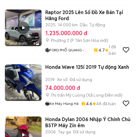
N Va H
Raptor 2025 Lên Số Đồ Xe Bán Tại
Hãng Ford
2025
14.000 km
Dầu
Tự động
1.235.000.000 đ
Phường 2
(
P. Tân Sơn Hòa
mới)
1 phút trước
9
1
đã
4.7
FORD PHỔ QUANG -
bán
FORD CŨ CHÍNH HÃNG
Honda Wave 125i 2019 Tự động Xanh
2019
Xe số
Đã sử dụng
74.000.000 đ
Thị trấn Mỹ Luông
(
Xã Long Điền
mới)
1 phút trước
10
4.6
48
đã bán
Xe Máy Hùng Hà
Honda Dylan 2006 Nhập Ý Chính Chủ
BSTP Máy Zin êm
2006
Tay ga
Đã sử dụng