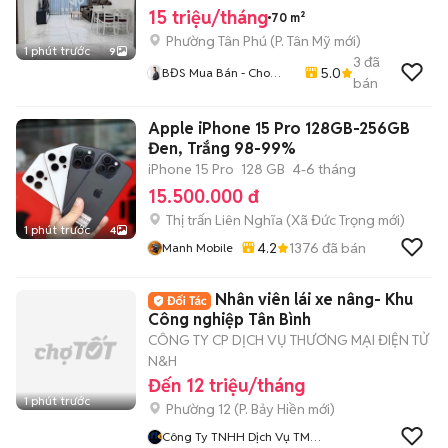
15 triệu/tháng
70 m²
Phường Tân Phú
(
P. Tân Mỹ
mới)
1 phút trước
9
3
đã
5.0
BĐS Mua Bán - Cho
bán
Thuê Quận 7 , HCM
Apple iPhone 15 Pro 128GB-256GB
Đen, Trắng 98-99%
iPhone 15 Pro
128 GB
4-6 tháng
15.500.000 đ
Thị trấn Liên Nghĩa
(
Xã Đức Trọng
mới)
1 phút trước
4
4.2
1376
đã bán
Manh Mobile
Nhân viên lái xe nâng- Khu
Công nghiệp Tân Bình
CÔNG TY CP DỊCH VỤ THƯƠNG MẠI ĐIỆN TỬ
N&H
Đến 12 triệu/tháng
1 phút trước
Phường 12
(
P. Bảy Hiền
mới)
Công Ty TNHH Dịch Vụ TMĐT