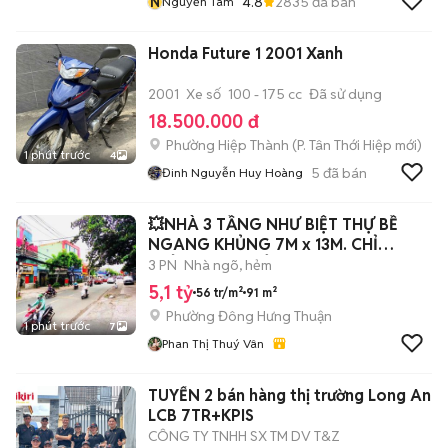
N
4.8
2835
đã bán
Nguyễn Tâm
Honda Future 1 2001 Xanh
2001
Xe số
100 - 175 cc
Đã sử dụng
18.500.000 đ
Phường Hiệp Thành
(
P. Tân Thới Hiệp
mới)
1 phút trước
4
5
đã bán
Đinh Nguyễn Huy Hoàng
💥NHÀ 3 TẦNG NHƯ BIỆT THỰ BỀ
NGANG KHỦNG 7M x 13M. CHỈ
NHỈNH NHẸ 5 TỶ T
3 PN
Nhà ngõ, hẻm
5,1 tỷ
56 tr/m²
91 m²
Phường Đông Hưng Thuận
1 phút trước
7
Phan Thị Thuý Vân
TUYỂN 2 bán hàng thị trường Long An
LCB 7TR+KPIS
CÔNG TY TNHH SX TM DV T&Z