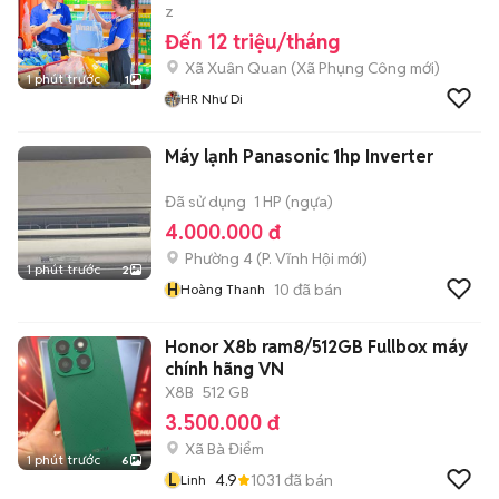
z
Đến 12 triệu/tháng
Xã Xuân Quan
(
Xã Phụng Công
mới)
1 phút trước
1
HR Như Di
Máy lạnh Panasonic 1hp Inverter
Đã sử dụng
1 HP (ngựa)
4.000.000 đ
Phường 4
(
P. Vĩnh Hội
mới)
1 phút trước
2
H
10
đã bán
Hoàng Thanh
Honor X8b ram8/512GB Fullbox máy
chính hãng VN
X8B
512 GB
3.500.000 đ
Xã Bà Điểm
1 phút trước
6
L
4.9
1031
đã bán
Linh