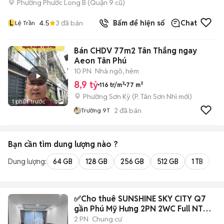
Phường Phước Long B (Quận 9 cũ)
L
4.5
3
đã bán
Bấm để hiện số
Chat
Lệ Trần
Bán CHDV 77m2 Tân Thắng ngay
Aeon Tân Phú
10 PN
Nhà ngõ, hẻm
8,9 tỷ
116 tr/m²
77 m²
Phường Sơn Kỳ
(
P. Tân Sơn Nhì
mới)
1 phút trước
3
2
đã bán
Trường 9T
Bạn cần tìm
dung lượng
nào ?
Dung lượng:
64 GB
128 GB
256 GB
512 GB
1 TB
2 
✅Cho thuê SUNSHINE SKY CITY Q7
gần Phú Mỹ Hưng 2PN 2WC Full NT
đẹp
2 PN
Chung cư