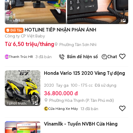
Tin nổi bật
2
HOTLINE TIẾP NHẬN PHẢN ÁNH
Công ty CP Việt Baby
Từ 6,50 triệu/tháng
Phường Tân Sơn Nhì
3
đã bán
Bấm để hiện số
Chat
Thanh Trúc HR
Honda Vario 125 2020 Vàng Tự động
2020
Tay ga
100 - 175 cc
Đã sử dụng
36.800.000 đ
Phường Hòa Thạnh
(
P. Tân Phú
mới)
1 phút trước
8
C
13
đã bán
Cửa Hàng Xe Máy
Vinamilk - Tuyển NVBH Cửa Hàng