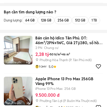
Bạn cần tìm
dung lượng
nào ?
Dung lượng:
64 GB
128 GB
256 GB
512 GB
1 TB
2 
Bán căn hộ Idico Tân Phú. DT:
46m²/2PN+1WC, Giá 2Tỷ280, sổ hồng
riêng.
2 PN
Chung cư
2,28 tỷ
50 tr/m²
46 m²
Phường Hòa Thạnh
(
P. Tân Phú
mới)
1 phút trước
5
T
5.0
TOMY
Apple iPhone 13 Pro Max 256GB
Vàng 99%
iPhone 13 Pro Max
256 GB
9.500.000 đ
Phường Tân Lợi
(
P. Buôn Ma Thuột
mới)
1 phút trước
3