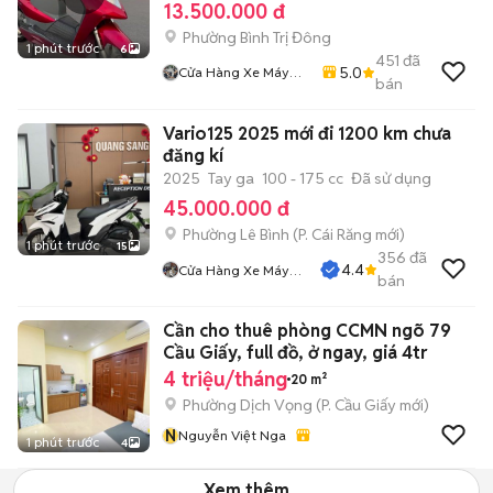
13.500.000 đ
Phường Bình Trị Đông
1 phút trước
6
451
đã
5.0
Cửa Hàng Xe Máy
bán
Gia Kiệt
Vario125 2025 mới đi 1200 km chưa
đăng kí
2025
Tay ga
100 - 175 cc
Đã sử dụng
45.000.000 đ
Phường Lê Bình
(
P. Cái Răng
mới)
1 phút trước
15
356
đã
4.4
Cửa Hàng Xe Máy
bán
Quang Sang
Cần cho thuê phòng CCMN ngõ 79
Cầu Giấy, full đồ, ở ngay, giá 4tr
4 triệu/tháng
20 m²
Phường Dịch Vọng
(
P. Cầu Giấy
mới)
N
Nguyễn Việt Nga
1 phút trước
4
Xem thêm