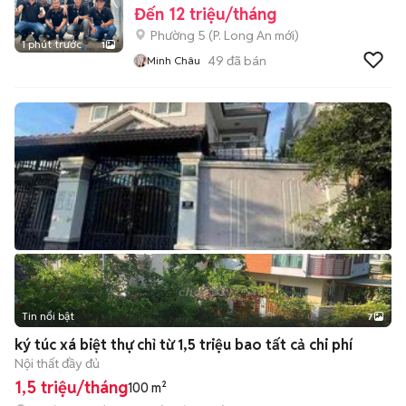
Đến 12 triệu/tháng
Phường 5
(
P. Long An
mới)
1 phút trước
1
49
đã bán
Minh Châu
Tin nổi bật
7
+
2
ký túc xá biệt thự chỉ từ 1,5 triệu bao tất cả chi phí
Nội thất đầy đủ
1,5 triệu/tháng
100 m²