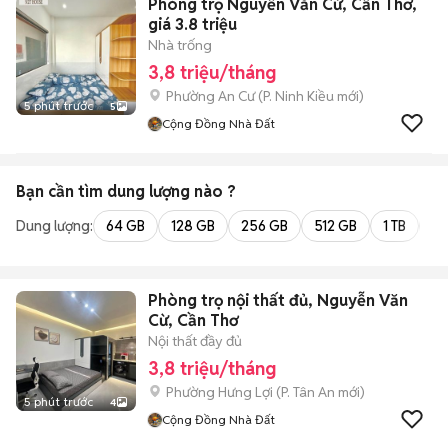
Phòng trọ Nguyễn Văn Cừ, Cần Thơ,
giá 3.8 triệu
Nhà trống
3,8 triệu/tháng
Phường An Cư
(
P. Ninh Kiều
mới)
5 phút trước
5
Cộng Đồng Nhà Đất
Bạn cần tìm
dung lượng
nào ?
Dung lượng:
64 GB
128 GB
256 GB
512 GB
1 TB
2 
Phòng trọ nội thất đủ, Nguyễn Văn
Cừ, Cần Thơ
Nội thất đầy đủ
3,8 triệu/tháng
Phường Hưng Lợi
(
P. Tân An
mới)
5 phút trước
4
Cộng Đồng Nhà Đất