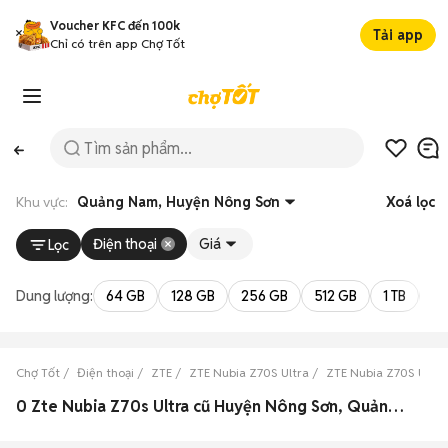
Voucher KFC đến 100k
Tải app
Chỉ có trên app Chợ Tốt
Khu vực:
Quảng Nam, Huyện Nông Sơn
Xoá lọc
Điện thoại
Giá
Lọc
Dung lượng:
64 GB
128 GB
256 GB
512 GB
1 TB
2 
Chợ Tốt
Điện thoại
ZTE
ZTE Nubia Z70S Ultra
ZTE Nubia Z70S Ultr
0 Zte Nubia Z70s Ultra cũ Huyện Nông Sơn, Quảng Nam đẹp