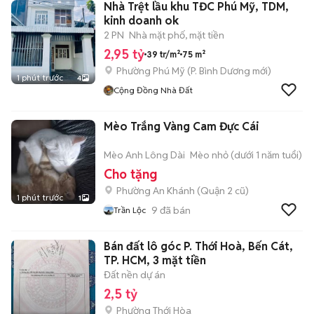
Nhà Trệt lầu khu TĐC Phú Mỹ, TDM,
kinh doanh ok
2 PN
Nhà mặt phố, mặt tiền
2,95 tỷ
39 tr/m²
75 m²
Phường Phú Mỹ
(
P. Bình Dương
mới)
1 phút trước
4
Cộng Đồng Nhà Đất
Mèo Trắng Vàng Cam Đực Cái
Mèo Anh Lông Dài
Mèo nhỏ (dưới 1 năm tuổi)
Cho tặng
Phường An Khánh (Quận 2 cũ)
1 phút trước
1
9
đã bán
Trần Lộc
Bán đất lô góc P. Thới Hoà, Bến Cát,
TP. HCM, 3 mặt tiền
Đất nền dự án
2,5 tỷ
Phường Thới Hòa