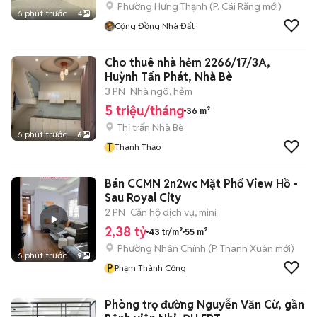
Phường Hưng Thạnh
(
P. Cái Răng
mới)
6 phút trước
4
Cộng Đồng Nhà Đất
Cho thuê nhà hẻm 2266/17/3A,
Huỳnh Tấn Phát, Nhà Bè
3 PN
Nhà ngõ, hẻm
5 triệu/tháng
36 m²
Thị trấn Nhà Bè
6 phút trước
6
T
Thanh Thảo
Bán CCMN 2n2wc Mặt Phố View Hồ -
Sau Royal City
2 PN
Căn hộ dịch vụ, mini
2,38 tỷ
43 tr/m²
55 m²
Phường Nhân Chính
(
P. Thanh Xuân
mới)
6 phút trước
9
P
Phạm Thành Công
Phòng trọ đường Nguyễn Văn Cừ, gần