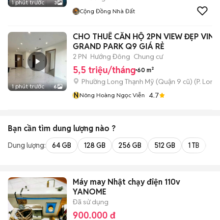
1 phút trước
3
Cộng Đồng Nhà Đất
CHO THUÊ CĂN HỘ 2PN VIEW ĐẸP VIN
GRAND PARK Q9 GIÁ RẺ
2 PN
Hướng Đông
Chung cư
5,5 triệu/tháng
60 m²
Phường Long Thạnh Mỹ (Quận 9 cũ)
(
P. Long
1 phút trước
6
N
4.7
Nông Hoàng Ngọc Viễn
Bạn cần tìm
dung lượng
nào ?
Dung lượng:
64 GB
128 GB
256 GB
512 GB
1 TB
2 
Máy may Nhật chạy điện 110v
YANOME
Đã sử dụng
900.000 đ