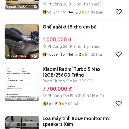
Phường 26
(
P. Bình Thạnh
mới)
1 phút trước
5
N
5.0
54
đã bán
Nguyen Son Hai
Ghế ngồi ô tô cho em bé
1.000.000 đ
Phường 26
(
P. Bình Thạnh
mới)
N
5.0
54
đã bán
Nguyen Son Hai
2 phút trước
4
Xiaomi Redmi Turbo 5 Max
12GB/256GB Trắng
Redmi Turbo 5 Max
256 GB
7.700.000 đ
Phường Tân Phú
(
P. Tân Mỹ
mới)
3 phút trước
1
S
5.0
9
đã bán
Son
Loa máy tính Bose monitor m2
speakers Xám