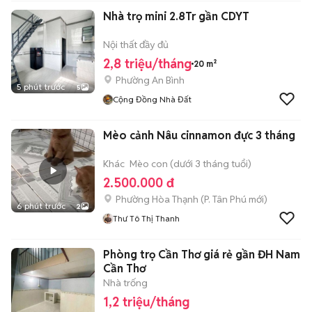
Nhà trọ mini 2.8Tr gần CDYT
Nội thất đầy đủ
2,8 triệu/tháng
20 m²
Phường An Bình
5 phút trước
5
Cộng Đồng Nhà Đất
Mèo cảnh Nâu cinnamon đực 3 tháng
Khác
Mèo con (dưới 3 tháng tuổi)
2.500.000 đ
Phường Hòa Thạnh
(
P. Tân Phú
mới)
6 phút trước
2
Thư Tô Thị Thanh
Phòng trọ Cần Thơ giá rẻ gần ĐH Nam
Cần Thơ
Nhà trống
1,2 triệu/tháng