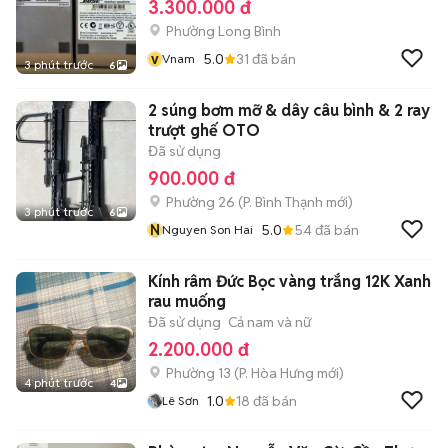
3.300.000 đ
Phường Long Bình
v
5.0
31
đã bán
Vnam
3 phút trước
6
2 súng bơm mỡ & dây câu bình & 2 ray
trượt ghế OTO
Đã sử dụng
900.000 đ
Phường 26
(
P. Bình Thạnh
mới)
3 phút trước
6
N
5.0
54
đã bán
Nguyen Son Hai
Kính râm Đức Bọc vàng trắng 12K Xanh
rau muống
Đã sử dụng
Cả nam và nữ
2.200.000 đ
Phường 13
(
P. Hòa Hưng
mới)
4 phút trước
4
1.0
18
đã bán
Lê Sơn