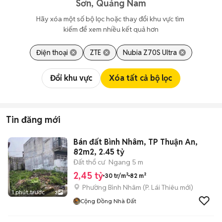
Sơn, Quảng Nam
Hãy xóa một số bộ lọc hoặc thay đổi khu vực tìm 
kiếm để xem nhiều kết quả hơn
Điện thoại
ZTE
Nubia Z70S Ultra
Đổi khu vực
Xóa tất cả bộ lọc
Tin đăng mới
Bán đất Bình Nhâm, TP Thuận An,
82m2, 2.45 tỷ
Đất thổ cư
Ngang 5 m
2,45 tỷ
30 tr/m²
82 m²
Phường Bình Nhâm
(
P. Lái Thiêu
mới)
1 phút trước
3
Cộng Đồng Nhà Đất