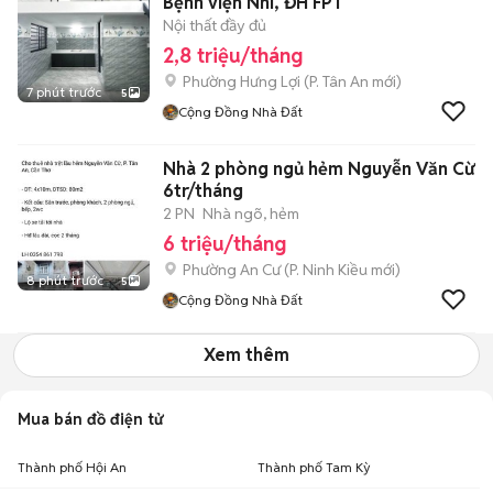
Bệnh viện Nhi, ĐH FPT
Nội thất đầy đủ
2,8 triệu/tháng
Phường Hưng Lợi
(
P. Tân An
mới)
7 phút trước
5
Cộng Đồng Nhà Đất
Nhà 2 phòng ngủ hẻm Nguyễn Văn Cừ
6tr/tháng
2 PN
Nhà ngõ, hẻm
6 triệu/tháng
Phường An Cư
(
P. Ninh Kiều
mới)
8 phút trước
5
Cộng Đồng Nhà Đất
Xem thêm
Mua bán đồ điện tử
Thành phố Hội An
Thành phố Tam Kỳ