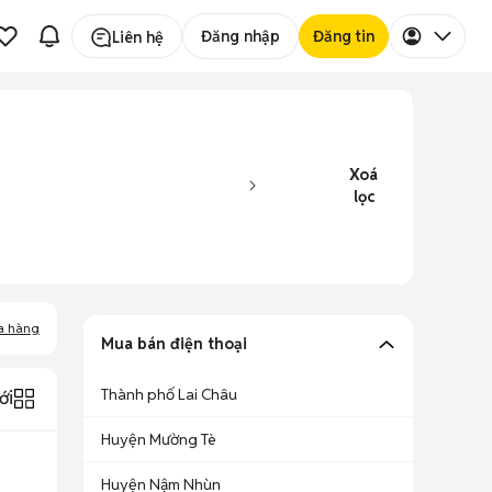
Đăng nhập
Đăng tin
Liên hệ
Xoá
lọc
a hàng
Mua bán điện thoại
Thành phố Lai Châu
ới
Huyện Mường Tè
Huyện Nậm Nhùn