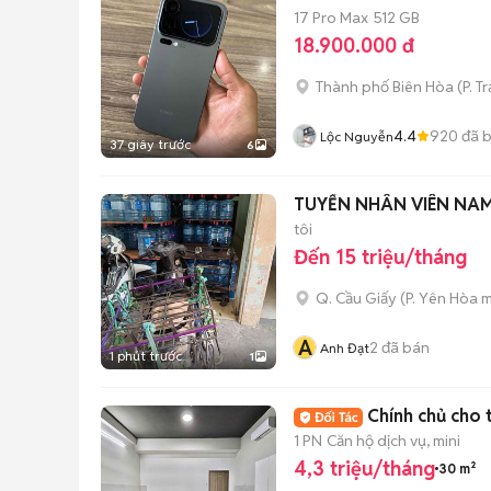
17 Pro Max
512 GB
18.900.000 đ
Thành phố Biên Hòa
(
P. T
4.4
920
đã 
Lộc Nguyễn
37 giây trước
6
TUYỂN NHÂN VIÊN NA
tôi
Đến 15 triệu/tháng
Q. Cầu Giấy
(
P. Yên Hòa
m
A
2
đã bán
Anh Đạt
1 phút trước
1
Chính chủ cho t
1 PN
Căn hộ dịch vụ, mini
4,3 triệu/tháng
30 m²