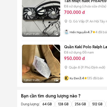
Tản nhiệt nước ProArti
Đã sử dụng (chưa sửa chữa)
700.000 đ
Q. Gò Vấp
(
P. An Hội Tây
m
4.7
4
đã bá
Hiến Nguyễn
1 phút trước
3
Quần Kaki Polo Ralph 
Đã sử dụng
Đồ nam
950.000 đ
Quận 8
(
P. Phú Định
mới)
K
3.4
135
đã bán
Ku Đen
1 phút trước
5
Bạn cần tìm
dung lượng
nào ?
Dung lượng:
64 GB
128 GB
256 GB
512 GB