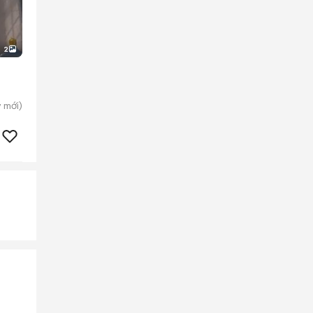
2
y
mới)