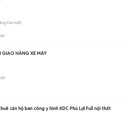
rảng Dài
mới)
bán
M GIAO HÀNG XE MÁY
ới)
huê căn hộ ban công y hình KDC Phú Lợi Full nội thất