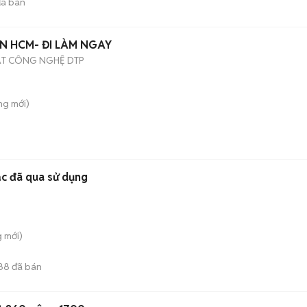
ã bán
N HCM- ĐI LÀM NGAY
ẬT CÔNG NGHỆ DTP
ông
mới)
Bạc đã qua sử dụng
g
mới)
88
đã bán