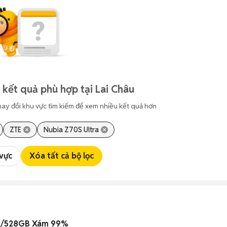
 kết quả phù hợp tại Lai Châu
hay đổi khu vực tìm kiếm để xem nhiều kết quả hơn
ZTE
Nubia Z70S Ultra
 vực
Xóa tất cả bộ lọc
GB/528GB Xám 99%