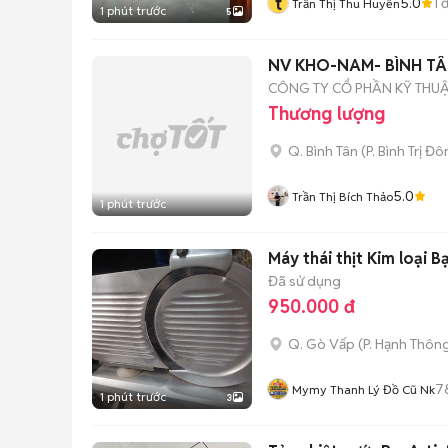
t
5.0
1
đ
Trần Thị Thu Huyền
1 phút trước
5
NV KHO-NAM- BÌNH TÂ
CÔNG TY CỔ PHẦN KỸ THU
Thương lượng
Q. Bình Tân
(
P. Bình Trị Đ
5.0
Trần Thị Bích Thảo
1 phút trước
Máy thái thịt Kim loại 
Đã sử dụng
950.000 đ
Q. Gò Vấp
(
P. Hạnh Thôn
7
Mymy Thanh Lý Đồ Cũ Nk
1 phút trước
3