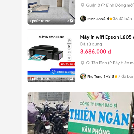
Quận 8
(
P. Bình Đông
mới
4.4
38
đã bán
Minh Anh
1 phút trước
6
Máy in wifi Epson L805 
Đã sử dụng
3.686.000 đ
Q. Tân Bình
(
P. Bảy Hiền
mớ
2.8
7
đã bá
Phụ Tùng SH
1 phút trước
6