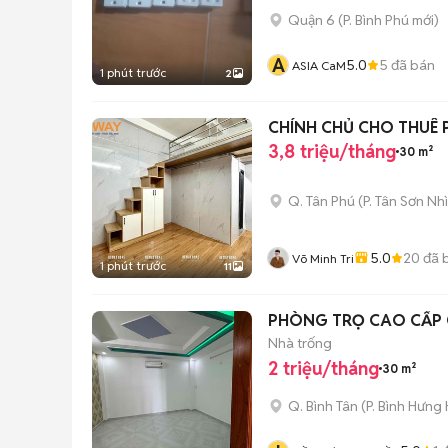
Quận 6
(
P. Bình Phú
mới)
A
5.0
5
đã bán
ASIA CaM
1 phút trước
2
CHÍNH CHỦ CHO THUÊ
3,8 triệu/tháng
30 m²
Q. Tân Phú
(
P. Tân Sơn Nhì
5.0
20
đã 
Võ Minh Tri
1 phút trước
11
PHÒNG TRỌ CAO CẤP 
Nhà trống
2 triệu/tháng
30 m²
Q. Bình Tân
(
P. Bình Hưng