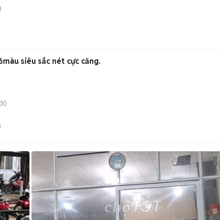
)
6màu siêu sắc nét cực căng.
i)
n