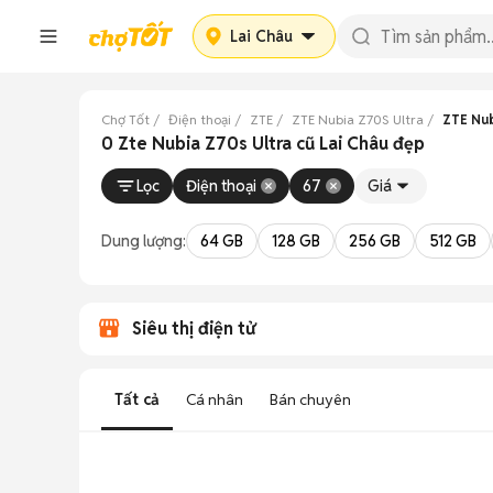
Lai Châu
Chợ Tốt
Điện thoại
ZTE
ZTE Nubia Z70S Ultra
ZTE Nub
0 Zte Nubia Z70s Ultra cũ Lai Châu đẹp
Lọc
Điện thoại
67
Giá
Dung lượng:
64 GB
128 GB
256 GB
512 GB
Siêu thị điện tử
Tất cả
Cá nhân
Bán chuyên