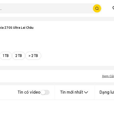
ia Z70S Ultra Lai Châu
1 TB
2 TB
> 2 TB
Xem Cử
Tin có video
Tin mới nhất
Dạng lư