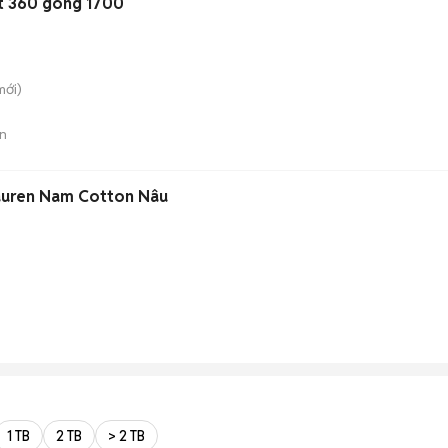
st 360 gông 1700
ới)
n
Lauren Nam Cotton Nâu
1 TB
2 TB
> 2 TB