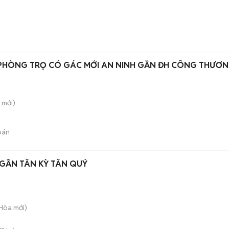
 PHÒNG TRỌ CÓ GÁC MỚI AN NINH GẦN ĐH CÔNG THƯƠ
mới)
bán
GẦN TÂN KỲ TÂN QUÝ
 Hòa
mới)