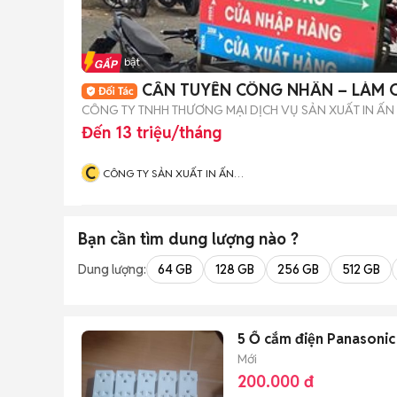
Tin nổi bật
CẦN TUYỂN CÔNG NHÂN – LÀM C
CÔNG TY TNHH THƯƠNG MẠI DỊCH VỤ SẢN XUẤT IN ẤN 
Đến 13 triệu/tháng
C
CÔNG TY SẢN XUẤT IN ẤN
GIA PHÁT
Bạn cần tìm
dung lượng
nào ?
Dung lượng:
64 GB
128 GB
256 GB
512 GB
5 Ổ cắm điện Panasonic
Mới
200.000 đ