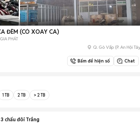
A ĐÊM (CÓ XOAY CA)
GIA PHÁT
Q. Gò Vấp
(
P. An Hội Tâ
Bấm để hiện số
Chat
1 TB
2 TB
> 2 TB
 3 chấu đôi Trắng