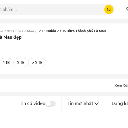
ia Z70S Ultra Cà Mau
ZTE Nubia Z70S Ultra Thành phố Cà Mau
Cà Mau đẹp
1 TB
2 TB
> 2 TB
Xem Cử
Tin có video
Tin mới nhất
Dạng lư