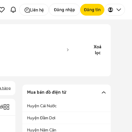
Đăng nhập
Đăng tin
Liên hệ
Xoá
lọc
a hàng
Mua bán đồ điện tử
Huyện Cái Nước
ới
Huyện Đầm Dơi
Huyện Năm Căn