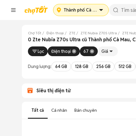
Thành phố Cà Mau
Chợ Tốt
Điện thoại
ZTE
ZTE Nubia Z70S Ultra
ZTE Nub
0 Zte Nubia Z70s Ultra cũ Thành phố Cà Mau, 
Lọc
Điện thoại
67
Giá
Dung lượng:
64 GB
128 GB
256 GB
512 GB
Siêu thị điện tử
Tất cả
Cá nhân
Bán chuyên