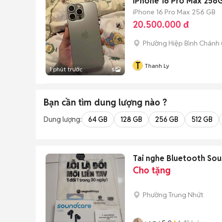
iPhone 16 Pro Max 256
iPhone 16 Pro Max
256 GB
20.500.000 đ
Phường Hiệp Bình Chánh 
T
Thanh Ly
1 phút trước
5
Bạn cần tìm
dung lượng
nào ?
Dung lượng:
64 GB
128 GB
256 GB
512 GB
Tai nghe Bluetooth So
Cho tặng
Phường Trung Nhứt