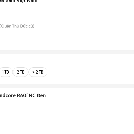
GB Xám Việt Nam
(Quận Thủ Đức cũ)
1 TB
2 TB
> 2 TB
undcore R60i NC Đen