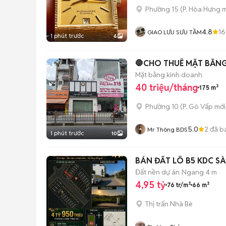
Phường 15
(
P. Hòa Hưng
m
4.8
1
GIAO LƯU SƯU TẦM
1 phút trước
6
🛑CHO THUÊ MẶT BẰNG
Mặt bằng kinh doanh
40 triệu/tháng
175 m²
Phường 10
(
P. Gò Vấp
mới
5.0
2
đã b
Mr Thông BDS
1 phút trước
10
BÁN ĐẤT LÔ B5 KDC SÀ
Đất nền dự án
Ngang 4 m
4,95 tỷ
76 tr/m²
66 m²
Thị trấn Nhà Bè