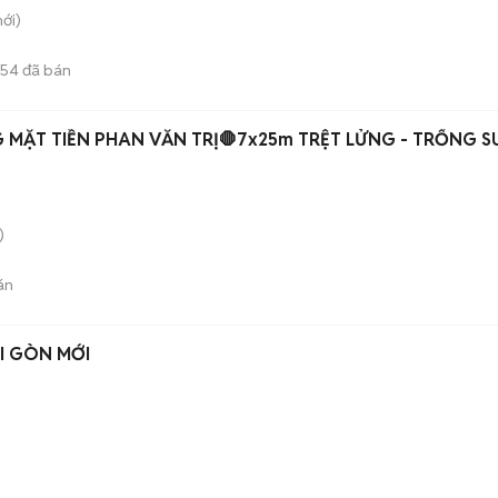
ới)
654
đã bán
 MẶT TIỀN PHAN VĂN TRỊ🛑7x25m TRỆT LỬNG - TRỐNG 
)
án
I GÒN MỚI