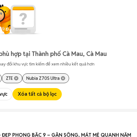
phù hợp tại Thành phố Cà Mau, Cà Mau
hay đổi khu vực tìm kiếm để xem nhiều kết quả hơn
ZTE
Nubia Z70S Ultra
 vực
Xóa tất cả bộ lọc
CHO THUÊ NHÀ 2 TẦNG ĐẸP PHONG BẮC 9 – GẦN SÔNG, MÁT MẺ QUANH NĂM