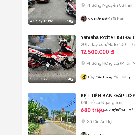
Phường Nguyễn Cư Trinh
1
đã bán
Võ Tuấn Kiệt
43 giây trước
11
Yamaha Exciter 150 Đỏ 
2017
Tay côn/Moto
100 - 17
12.500.000 đ
Phường Hưng Lợi
(
P. Tân 
đ
Đầy Cửa Hàng Cầu Hưng Lợ
1 phút trước
4
Nk Cần Thơ
KẸT TIỀN BÁN GẤP LÔ 
Đất thổ cư
Ngang 5 m
680 triệu
4,7 tr/m²
145 m²
Xã Tân An Hội