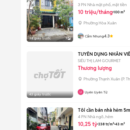
3 PN
Nhà mặt phố, mặt tiền
10 triệu/tháng
100 m²
Phường Hòa Xuân
4.3
Cẩm Nhung
34 giây trước
7
TUYỂN DỤNG NHÂN VIÊ
SIÊU THỊ LAM GOURMET
Thương lượng
Phường Thạnh Xuân
(
P. T
Uyên Uyên Từ
43 giây trước
Tôi cần bán nhà hẻm 5m
4 PN
Nhà ngõ, hẻm
10,25 tỷ
238 tr/m²
43 m²