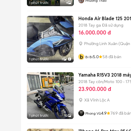
Phương Thảo
1 phút trước
4
Honda Air Blade 125 2
2018
Tay ga
Đã sử dụng
16.000.000 đ
Phường Linh Xuân (Quận 
b
5.0
58
đã bán
Bi Bi
1 phút trước
3
Yamaha R15V3 2018 máy 
2018
Tay côn/Moto
100 - 17
23.900.000 đ
Xã Vĩnh Lộc A
4.9
769
đã bá
Phong Vũ
1 phút trước
12