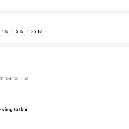
1 TB
2 TB
> 2 TB
(
P. Bình Tân
mới)
e vàng Cơ khí