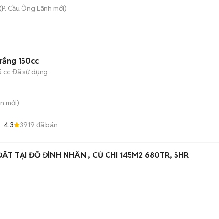
(
P. Cầu Ông Lãnh
mới)
trắng 150cc
5 cc
Đã sử dụng
An
mới)
4.3
3919
đã bán
i
ĐẤT TẠI ĐỖ ĐÌNH NHÂN , CỦ CHI 145M2 680TR, SHR