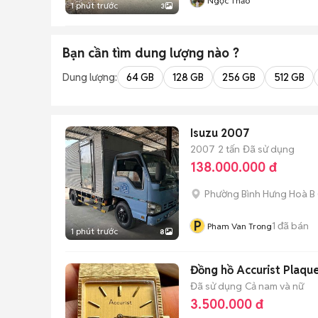
Ngọc Thảo
1 phút trước
3
Bạn cần tìm
dung lượng
nào ?
Dung lượng:
64 GB
128 GB
256 GB
512 GB
Isuzu 2007
2007
2 tấn
Đã sử dụng
138.000.000 đ
Phường Bình Hưng Hoà B
P
1
đã bán
Pham Van Trong
1 phút trước
8
Đồng hồ Accurist Plaqu
Đã sử dụng
Cả nam và nữ
3.500.000 đ