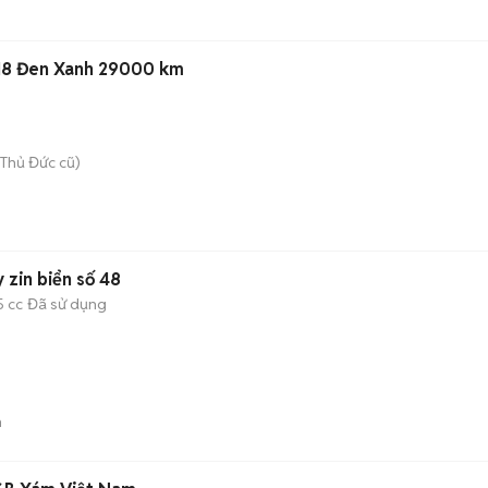
018 Đen Xanh 29000 km
Thủ Đức cũ)
zin biển số 48
5 cc
Đã sử dụng
n