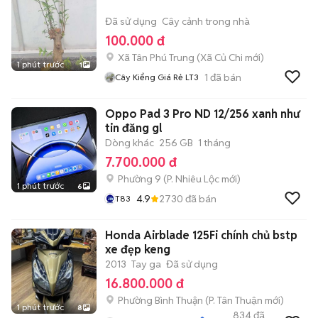
Đã sử dụng
Cây cảnh trong nhà
100.000 đ
Xã Tân Phú Trung
(
Xã Củ Chi
mới)
1 phút trước
1
1
đã bán
Cây Kiểng Giá Rẻ LT3
Oppo Pad 3 Pro ND 12/256 xanh như
tin đăng gl
Dòng khác
256 GB
1 tháng
7.700.000 đ
Phường 9
(
P. Nhiêu Lộc
mới)
1 phút trước
6
4.9
2730
đã bán
T83
Honda Airblade 125Fi chính chủ bstp
xe đẹp keng
2013
Tay ga
Đã sử dụng
16.800.000 đ
Phường Bình Thuận
(
P. Tân Thuận
mới)
1 phút trước
8
834
đã