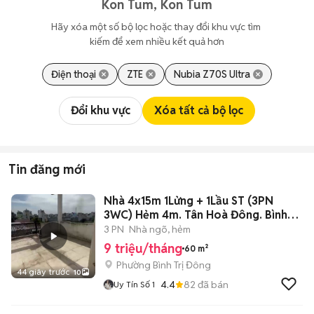
Kon Tum, Kon Tum
Hãy xóa một số bộ lọc hoặc thay đổi khu vực tìm 
kiếm để xem nhiều kết quả hơn
Điện thoại
ZTE
Nubia Z70S Ultra
Đổi khu vực
Xóa tất cả bộ lọc
Tin đăng mới
Nhà 4x15m 1Lửng + 1Lầu ST (3PN
3WC) Hẻm 4m. Tân Hoà Đông. Bình
Tân
3 PN
Nhà ngõ, hẻm
9 triệu/tháng
60 m²
Phường Bình Trị Đông
44 giây trước
10
4.4
82
đã bán
Uy Tín Số 1