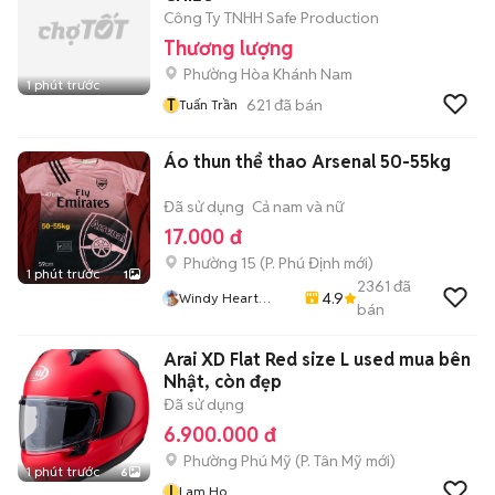
Công Ty TNHH Safe Production
Thương lượng
Phường Hòa Khánh Nam
1 phút trước
T
621
đã bán
Tuấn Trần
Áo thun thể thao Arsenal 50-55kg
Đã sử dụng
Cả nam và nữ
17.000 đ
Phường 15
(
P. Phú Định
mới)
1 phút trước
1
2361
đã
4.9
Windy Heart
bán
Store
Arai XD Flat Red size L used mua bên
Nhật, còn đẹp
Đã sử dụng
6.900.000 đ
Phường Phú Mỹ
(
P. Tân Mỹ
mới)
1 phút trước
6
l
Lam Ho