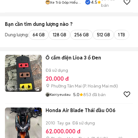
4.5
Xe Trả Góp Hiếu
bán
CT
Bạn cần tìm
dung lượng
nào ?
Dung lượng:
64 GB
128 GB
256 GB
512 GB
1 TB
2 
Ổ cắm điện Lioa 3 ổ Đen
Đã sử dụng
20.000 đ
Phường Tân Mai
(
P. Hoàng Mai
mới)
1 phút trước
1
5.0
853
đã bán
Kairiyeudau
Honda Air Blade Thái đầu 006
2010
Tay ga
Đã sử dụng
62.000.000 đ