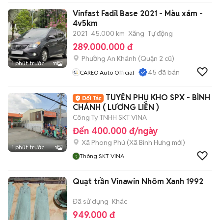
Vinfast Fadil Base 2021 - Màu xám -
4v5km
2021
45.000 km
Xăng
Tự động
289.000.000 đ
Phường An Khánh (Quận 2 cũ)
1 phút trước
11
45
đã bán
CAREO Auto Official
TUYỂN PHỤ KHO SPX - BÌNH
CHÁNH ( LƯƠNG LIỀN )
Công Ty TNHH SKT VINA
Đến 400.000 đ/ngày
Xã Phong Phú
(
Xã Bình Hưng
mới)
1 phút trước
1
Thông SKT VINA
Quạt trần Vinawin Nhôm Xanh 1992
Đã sử dụng
Khác
949.000 đ