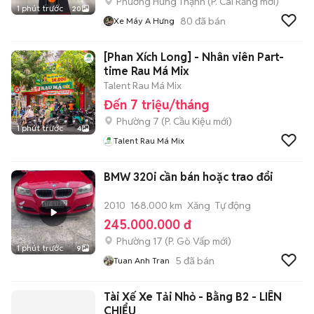
Phường Hưng Thạnh
(
P. Cái Răng
mới)
1 phút trước
20
80
đã bán
Xe Máy A Hưng
[Phan Xích Long] - Nhân viên Part-
time Rau Má Mix
Talent Rau Má Mix
Đến 7 triệu/tháng
Phường 7
(
P. Cầu Kiệu
mới)
1 phút trước
4
Talent Rau Má Mix
BMW 320i cần bán hoặc trao đổi
2010
168.000 km
Xăng
Tự động
245.000.000 đ
Phường 17
(
P. Gò Vấp
mới)
1 phút trước
9
5
đã bán
Tuan Anh Tran
Tài Xế Xe Tải Nhỏ - Bằng B2 - LIÊN
CHIỂU