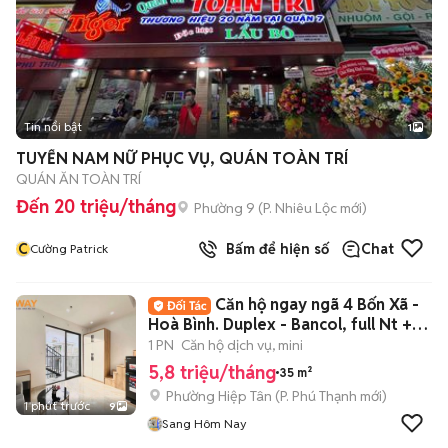
Tin nổi bật
1
TUYỂN NAM NỮ PHỤC VỤ, QUÁN TOÀN TRÍ
QUÁN ĂN TOÀN TRÍ
Đến 20 triệu/tháng
Phường 9
(
P. Nhiêu Lộc
mới)
C
Bấm để hiện số
Chat
Cường Patrick
Căn hộ ngay ngã 4 Bốn Xã -
Hoà Bình. Duplex - Bancol, full Nt +
mgr 💥
1 PN
Căn hộ dịch vụ, mini
5,8 triệu/tháng
35 m²
Phường Hiệp Tân
(
P. Phú Thạnh
mới)
1 phút trước
9
Sang Hôm Nay