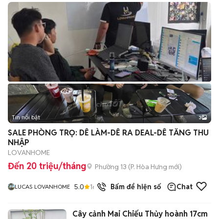
Tin nổi bật
3
SALE PHÒNG TRỌ: DỄ LÀM-DỄ RA DEAL-DỄ TĂNG THU
NHẬP
LOVANHOME
Đến 20 triệu/tháng
Phường 13
(
P. Hòa Hưng
mới)
5.0
16
đã bán
Bấm để hiện số
Chat
LUCAS LOVANHOME
Cây cảnh Mai Chiếu Thủy hoành 17cm