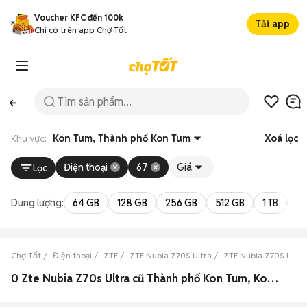
Voucher KFC đến 100k
Tải app
Chỉ có trên app Chợ Tốt
Khu vực:
Kon Tum, Thành phố Kon Tum
Xoá lọc
Điện thoại
67
Giá
Lọc
Dung lượng:
64 GB
128 GB
256 GB
512 GB
1 TB
2 
Chợ Tốt
Điện thoại
ZTE
ZTE Nubia Z70S Ultra
ZTE Nubia Z70S Ultra
0 Zte Nubia Z70s Ultra cũ Thành phố Kon Tum, Kon Tum đẹp