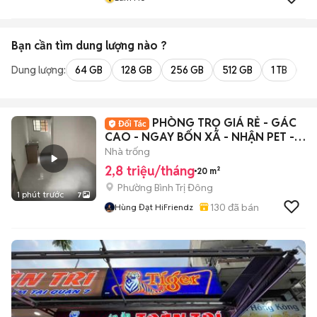
Bạn cần tìm
dung lượng
nào ?
Dung lượng:
64 GB
128 GB
256 GB
512 GB
1 TB
2 
PHÒNG TRỌ GIÁ RẺ - GÁC
CAO - NGAY BỐN XÃ - NHẬN PET -
XE ĐIỆN - 5P HIU
Nhà trống
2,8 triệu/tháng
20 m²
Phường Bình Trị Đông
1 phút trước
7
130
đã bán
Hùng Đạt HiFriendz