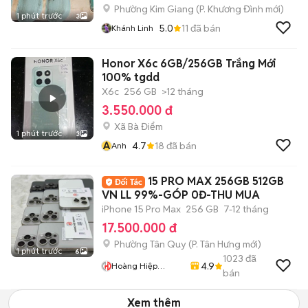
Phường Kim Giang
(
P. Khương Đình
mới)
1 phút trước
3
5.0
11
đã bán
Khánh Linh
Honor X6c 6GB/256GB Trắng Mới
100% tgdd
X6c
256 GB
>12 tháng
3.550.000 đ
Xã Bà Điểm
1 phút trước
3
A
4.7
18
đã bán
Anh
15 PRO MAX 256GB 512GB
VN LL 99%-GÓP 0Đ-THU MUA
iPhone 15 Pro Max
256 GB
7-12 tháng
17.500.000 đ
Phường Tân Quy
(
P. Tân Hưng
mới)
1 phút trước
6
1023
đã
4.9
Hoàng Hiệp
bán
Mobile
Xem thêm