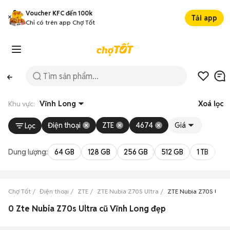
Voucher KFC đến 100k
Tải app
Chỉ có trên app Chợ Tốt
Khu vực:
Vĩnh Long
Xoá lọc
Điện thoại
ZTE
4674
Giá
Lọc
Dung lượng:
64 GB
128 GB
256 GB
512 GB
1 TB
2 
Chợ Tốt
Điện thoại
ZTE
ZTE Nubia Z70S Ultra
ZTE Nubia Z70S Ultra
0 Zte Nubia Z70s Ultra cũ Vĩnh Long đẹp