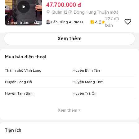
47.700.000 đ
Quận 12
(
P. Đông Hưng Thuận
mới)
227
đã
4.0
Tiến Dũng Audio Q12
2 phút trước
6
bán
HCM
Xem thêm
Mua bán điện thoại
Thành phố Vĩnh Long
Huyện Bình Tân
Huyện Long Hồ
Huyện Mang Thít
Huyện Tam Bình
Huyện Trà Ôn
Xem thêm
Tiện ích