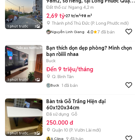
98m2, sổ riêng, tại Long Phước Quận
9, HCM
Đất thổ cư
Ngang 4,2 m
2,69 tỷ
27 tr/m²
98 m²
Thành phố Thủ Đức
(
P. Long Phước
mới)
1 phút trước
3
4.0
7
đã bán
Nguyễn Linh Giang
Bạn thích dọn dẹp phòng? Mình chọn
bạn rồiiii nhaa
Buck
Đến 9 triệu/tháng
Q. Bình Tân
1 phút trước
1
1
đã bán
Buck
Bàn trà Gỗ Trắng Hiện đại
60x120x34cm
Đã sử dụng
Gỗ
250.000 đ
Quận 10
(
P. Vườn Lài
mới)
1 phút trước
2
A
9
đã bán
A Công