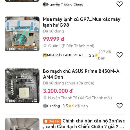
Nguyễn Trường Giang
Mua máy lạnh củ G97...Mua xác máy
lạnh hư G98
Đã sử dụng
99.999 đ
Quận 1
(
P. Bến Thành
mới)
1 phút trước
1
237
đã
M
2.2
MUA MÁY LẠNH MUA LƯ
bán
ĐỒNG Và MUA ĐỒ CỔ
Bo mạch chủ ASUS Prime B450M-A
AM4 Đen
Đã sử dụng (chưa sửa chữa)
3.200.000 đ
Huyện Thanh Trì
(
Xã Đại Thanh
mới)
1 phút trước
2
3.5
6
đã bán
E Thống
Chính chủ bán căn hộ 2pn1wc
, cạnh Cầu Rạch Chiếc Quận 2 giá 2 tỷ