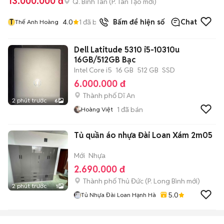
13.000.000 đ
Q. Bình Tân
(
P. Tân Tạo
mới)
T
4.0
1
đã bán
Bấm để hiện số
Chat
Thế Anh Hoàng
Dell Latitude 5310 i5-10310u
16GB/512GB Bạc
Intel Core i5
16 GB
512 GB
SSD
6.000.000 đ
Thành phố Dĩ An
2 phút trước
6
1
đã bán
Hoàng Việt
Tủ quần áo nhựa Đài Loan Xám 2m05
Mới
Nhựa
2.690.000 đ
Thành phố Thủ Đức
(
P. Long Bình
mới)
2 phút trước
1
5.0
Tủ Nhựa Đài Loan Hạnh Hà