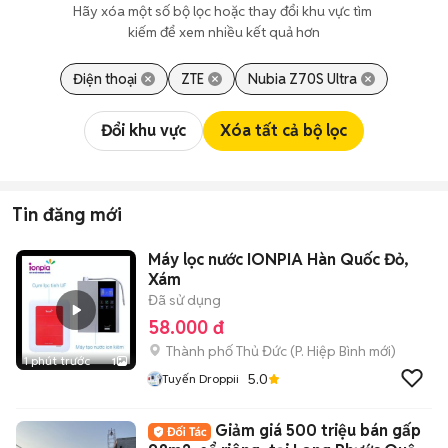
Hãy xóa một số bộ lọc hoặc thay đổi khu vực tìm 
kiếm để xem nhiều kết quả hơn
Điện thoại
ZTE
Nubia Z70S Ultra
Đổi khu vực
Xóa tất cả bộ lọc
Tin đăng mới
Máy lọc nước IONPIA Hàn Quốc Đỏ,
Xám
Đã sử dụng
58.000 đ
Thành phố Thủ Đức
(
P. Hiệp Bình
mới)
1 phút trước
1
5.0
Tuyến Droppii
Giảm giá 500 triệu bán gấp