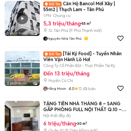
Căn Hộ Bancol Mới Xây |
55m2 | Thạch Lam - Tân Phú
1 PN
Chung cư
5,3 triệu/tháng
55 m²
Q. Tân Phú
(
P. Phú Thạnh
mới)
2 phút trước
12
Nguyên Nhà Tân Phú
[Tài Ký Food] - Tuyển Nhân
Viên Vận Hành Lò Hơi
Công Ty Cổ Phần Bột - Thực Phẩm Tài Ký
Đến 13 triệu/tháng
Huyện Củ Chi
2 phút trước
1
4.0
12
đã bán
Hằng Moon
TẶNG TIỀN NHÀ THÁNG 8 – SANG
GẤP PHÒNG FULL NỘI THẤT Q.10 – 6
TRIỆU/T
Nội thất đầy đủ
6 triệu/tháng
30 m²
Quận 10
(
P. Diên Hồng
mới)