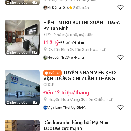
2 phút trước
4
3.5
9
đã bán
Mi Đặng
HIẾM - MTKD BÙI THỊ XUÂN - 116m2 -
P2 Tân Bình
3 PN
Nhà mặt phố, mặt tiền
11,3 tỷ
97 tr/m²
116 m²
Q. Tân Bình
(
P. Tân Sơn Hòa
mới)
2 phút trước
5
Nguyễn Trường Giang
TUYỂN NHÂN VIÊN KHO
VẬN LƯƠNG CHI 2 LẦN 1 THÁNG
GRGR
Đến 12 triệu/tháng
Huyện Hòa Vang
(
P. Liên Chiểu
mới)
2 phút trước
1
Việc Làm Thời Vụ GRGR
Dàn karaoke hàng bãi Mỹ Max
1.000W cực mạnh