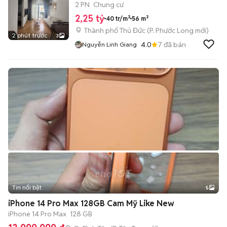
250
2 PN
Chung cư
2,25 tỷ
40 tr/m²
56 m²
Thành phố Thủ Đức
(
P. Phước Long
mới)
2 phút trước
3
4.0
7
đã bán
Nguyễn Linh Giang
Tin nổi bật
5
iPhone 14 Pro Max 128GB Cam Mỹ Like New
iPhone 14 Pro Max
128 GB