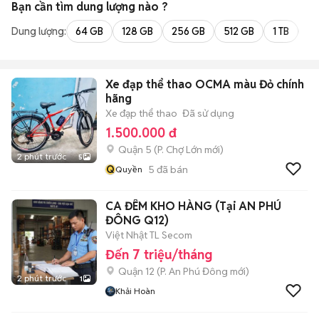
Bạn cần tìm
dung lượng
nào ?
Dung lượng:
64 GB
128 GB
256 GB
512 GB
1 TB
2 
Xe đạp thể thao OCMA màu Đỏ chính
hãng
Xe đạp thể thao
Đã sử dụng
1.500.000 đ
Quận 5
(
P. Chợ Lớn
mới)
2 phút trước
5
Q
5
đã bán
Quyền
CA ĐÊM KHO HÀNG (Tại AN PHÚ
ĐÔNG Q12)
Việt Nhật TL Secom
Đến 7 triệu/tháng
Quận 12
(
P. An Phú Đông
mới)
2 phút trước
1
Khải Hoàn