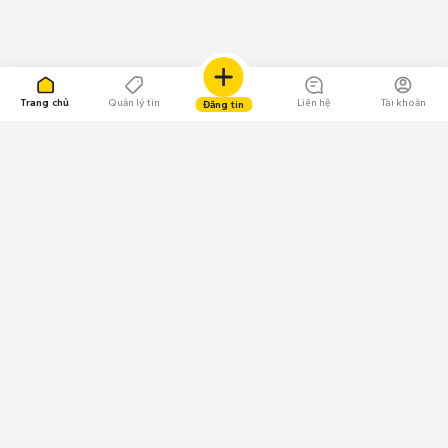
Trang chủ
Quản lý tin
Liên hệ
Tài khoản
Đăng tin
109.000 Bình chọn
Tải ứng dụng Chợ Tốt
Về Chợ Tốt
Quy chế sàn
Chính sách bảo mật
Giải quyết tranh chấp
CÔNG TY TNHH CHỢ TỐT - Người đại diện theo pháp luật:
Nguyễn Trọng Tấn; GPDKKD: 0312120782 do Sở KH & ĐT TP.HCM cấp ngày
11/01/2013;