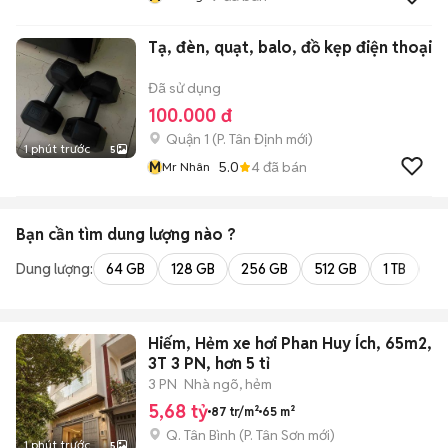
Tạ, đèn, quạt, balo, đồ kẹp điện thoại
Đã sử dụng
100.000 đ
Quận 1
(
P. Tân Định
mới)
1 phút trước
5
M
5.0
4
đã bán
Mr Nhân
Bạn cần tìm
dung lượng
nào ?
Dung lượng:
64 GB
128 GB
256 GB
512 GB
1 TB
2 
Hiếm, Hẻm xe hơi Phan Huy Ích, 65m2,
3T 3 PN, hơn 5 tỉ
3 PN
Nhà ngõ, hẻm
5,68 tỷ
87 tr/m²
65 m²
Q. Tân Bình
(
P. Tân Sơn
mới)
1 phút trước
5