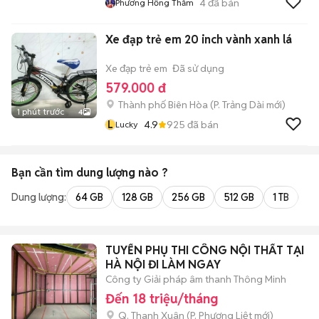
4
đã bán
Phương Hồng Thắm
Xe đạp trẻ em 20 inch vành xanh lá
Xe đạp trẻ em
Đã sử dụng
579.000 đ
Thành phố Biên Hòa
(
P. Trảng Dài
mới)
1 phút trước
4
L
4.9
925
đã bán
Lucky
Bạn cần tìm
dung lượng
nào ?
Dung lượng:
64 GB
128 GB
256 GB
512 GB
1 TB
2 
TUYỂN PHỤ THI CÔNG NỘI THẤT TẠI
HÀ NỘI ĐI LÀM NGAY
Công ty Giải pháp âm thanh Thông Minh
Đến 18 triệu/tháng
Q. Thanh Xuân
(
P. Phương Liệt
mới)