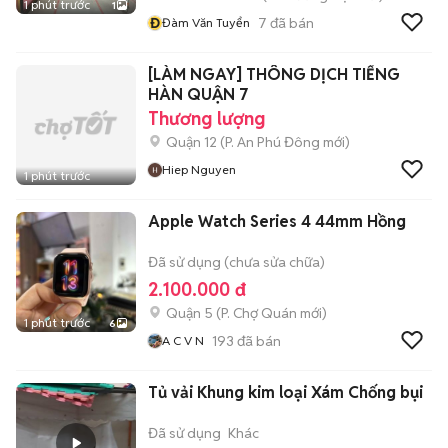
1 phút trước
1
Đ
7
đã bán
Đàm Văn Tuyển
[LÀM NGAY] THÔNG DỊCH TIẾNG
HÀN QUẬN 7
Thương lượng
Quận 12
(
P. An Phú Đông
mới)
Hiep Nguyen
1 phút trước
Apple Watch Series 4 44mm Hồng
Đã sử dụng (chưa sửa chữa)
2.100.000 đ
Quận 5
(
P. Chợ Quán
mới)
1 phút trước
6
193
đã bán
A C V N
Tủ vải Khung kim loại Xám Chống bụi
Đã sử dụng
Khác