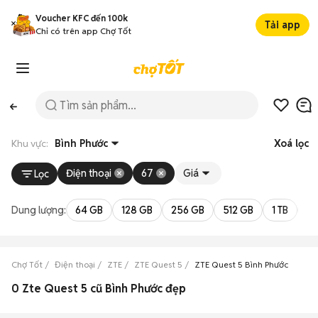
Voucher KFC đến 100k
Tải app
Chỉ có trên app Chợ Tốt
Khu vực:
Bình Phước
Xoá lọc
Điện thoại
67
Giá
Lọc
Dung lượng:
64 GB
128 GB
256 GB
512 GB
1 TB
2 
Chợ Tốt
Điện thoại
ZTE
ZTE Quest 5
ZTE Quest 5 Bình Phước
0 Zte Quest 5 cũ Bình Phước đẹp