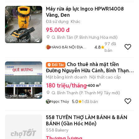
Máy rửa áp lực Ingco HPWR14008
Vàng, Đen
Đã sử dụng
Khác
95.000 đ
Q. Bình Tân
(
P. Bình Hưng Hòa
mới)
1 phút trước
3
97
đã
4.8
HÀNG BÃI NỘI ĐỊA
bán
SHOP
Cho thuê nhà mặt tiền
Đường Nguyễn Hữu Cảnh, Bình Thạnh.
DT: 20x20m
Mặt bằng kinh doanh
Nội thất cao cấp
180 triệu/tháng
400 m²
Q. Bình Thạnh
(
P. Thạnh Mỹ Tây
mới)
1 phút trước
4
5.0
1
đã bán
Ngọc Thúy
558 TUYỂN THỢ LÀM BÁNH & BÁN
BÁNH (Gần Hóc Môn)
558 Bakery
Thương lượng