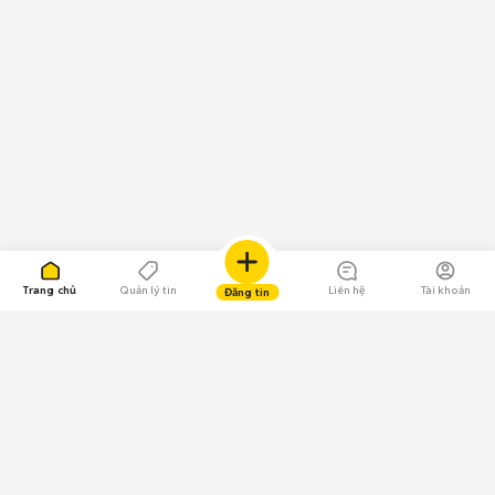
Trang chủ
Quản lý tin
Liên hệ
Tài khoản
Đăng tin
109.000 Bình chọn
Tải ứng dụng Chợ Tốt