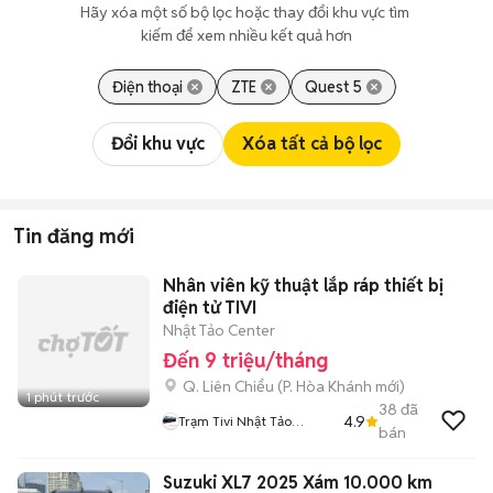
Hãy xóa một số bộ lọc hoặc thay đổi khu vực tìm 
kiếm để xem nhiều kết quả hơn
Điện thoại
ZTE
Quest 5
Đổi khu vực
Xóa tất cả bộ lọc
Tin đăng mới
Nhân viên kỹ thuật lắp ráp thiết bị
điện tử TIVI
Nhật Tảo Center
Đến 9 triệu/tháng
Q. Liên Chiểu
(
P. Hòa Khánh
mới)
1 phút trước
38
đã
4.9
Trạm Tivi Nhật Tảo
bán
Center Đà Nẵng
Suzuki XL7 2025 Xám 10.000 km