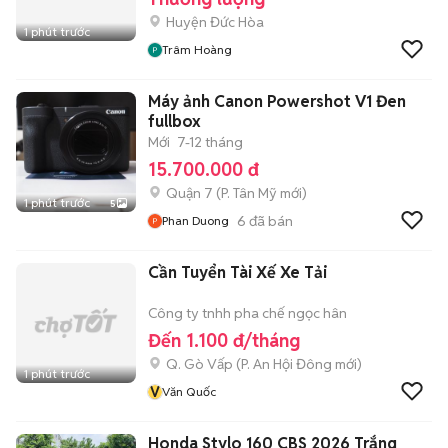
Huyện Đức Hòa
1 phút trước
Trâm Hoàng
Máy ảnh Canon Powershot V1 Đen
fullbox
Mới
7-12 tháng
15.700.000 đ
Quận 7
(
P. Tân Mỹ
mới)
1 phút trước
5
6
đã bán
Phan Duong
Cần Tuyển Tài Xế Xe Tải
Công ty tnhh pha chế ngọc hân
Đến 1.100 đ/tháng
Q. Gò Vấp
(
P. An Hội Đông
mới)
1 phút trước
V
Văn Quốc
Honda Stylo 160 CBS 2026 Trắng