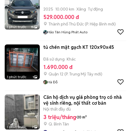
2025
10.000 km
Xăng
Tự động
529.000.000 đ
Thành phố Thủ Đức
(
P. Hiệp Bình
mới)
1 phút trước
15
Hảo Tân Hùng Phát Auto
tủ chén mặt gạch KT 120x90x45
Đã sử dụng
Khác
1.690.000 đ
Quận 12
(
P. Trung Mỹ Tây
mới)
1 phút trước
1
Hà Đỗ
Căn hộ dịch vụ giá phòng trọ có nhà
vệ sinh riêng, nội thất cơ bản
Nội thất đầy đủ
3 triệu/tháng
20 m²
Q. Bình Tân
1 phút trước
7