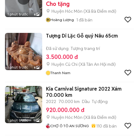
Cho tặng
Huyện Hóc Môn
(
Xã Bà Điểm
mới)
1 phút trước
6
H
1
đã bán
Hoàng Lượng
Tượng Di Lặc Gỗ quý Nâu 65cm
Đã sử dụng
Tượng trang trí
3.500.000 đ
Huyện Củ Chi
(
Xã Tân An Hội
mới)
1 phút trước
6
Thanh Nam
Kia Carnival Signature 2022 Xám
70.000 km
2022
70.000 km
Dầu
Tự động
920.000.000 đ
Huyện Hóc Môn
(
Xã Bà Điểm
mới)
1 phút trước
11
110
đã bán
CHỢ Ô TÔ AN SƯƠNG