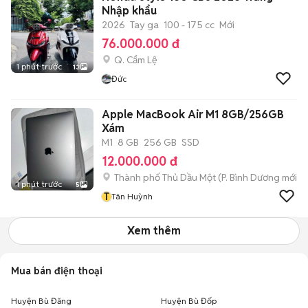
Nhập khẩu
2026
Tay ga
100 - 175 cc
Mới
76.000.000 đ
Q. Cẩm Lệ
1 phút trước
13
Đức
Apple MacBook Air M1 8GB/256GB
Xám
M1
8 GB
256 GB
SSD
12.000.000 đ
Thành phố Thủ Dầu Một
(
P. Bình Dương
mới)
1 phút trước
5
T
Tân Huỳnh
Xem thêm
Mua bán điện thoại
Huyện Bù Đăng
Huyện Bù Đốp