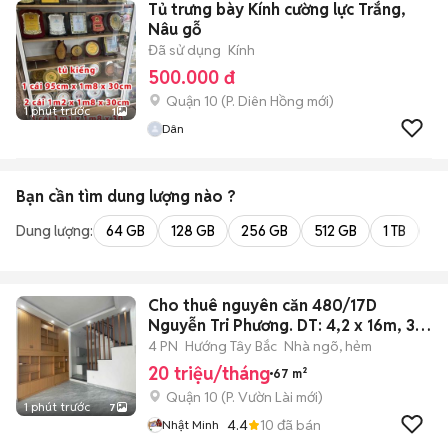
Tủ trưng bày Kính cường lực Trắng,
Nâu gỗ
Đã sử dụng
Kính
500.000 đ
Quận 10
(
P. Diên Hồng
mới)
1 phút trước
1
Dân
Bạn cần tìm
dung lượng
nào ?
Dung lượng:
64 GB
128 GB
256 GB
512 GB
1 TB
2 
Cho thuê nguyên căn 480/17D
Nguyễn Tri Phương. DT: 4,2 x 16m, 3
lầu,
4 PN
Hướng Tây Bắc
Nhà ngõ, hẻm
20 triệu/tháng
67 m²
Quận 10
(
P. Vườn Lài
mới)
1 phút trước
7
4.4
10
đã bán
Nhật Minh