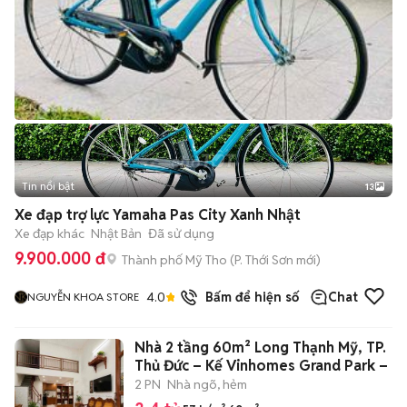
Tin nổi bật
13
+
2
Xe đạp trợ lực Yamaha Pas City Xanh Nhật
Xe đạp khác
Nhật Bản
Đã sử dụng
9.900.000 đ
Thành phố Mỹ Tho
(
P. Thới Sơn
mới)
4.0
29
đã bán
Bấm để hiện số
Chat
NGUYỄN KHOA STORE
Nhà 2 tầng 60m² Long Thạnh Mỹ, TP.
Thủ Đức – Kế Vinhomes Grand Park –
2 PN
Nhà ngõ, hẻm