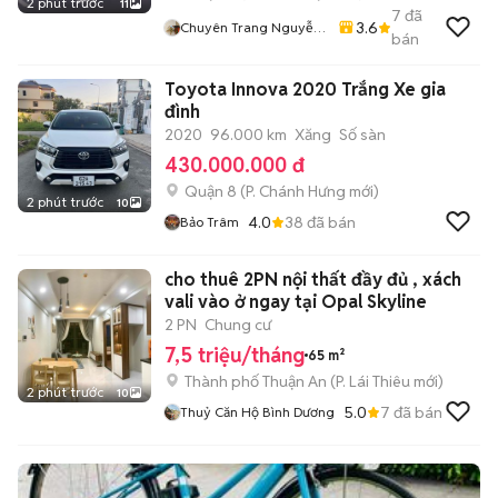
2 phút trước
11
7
đã
3.6
Chuyên Trang Nguyễn
bán
Văn Quyết
Toyota Innova 2020 Trắng Xe gia
đình
2020
96.000 km
Xăng
Số sàn
430.000.000 đ
Quận 8
(
P. Chánh Hưng
mới)
2 phút trước
10
4.0
38
đã bán
Bảo Trâm
cho thuê 2PN nội thất đầy đủ , xách
vali vào ở ngay tại Opal Skyline
2 PN
Chung cư
7,5 triệu/tháng
65 m²
Thành phố Thuận An
(
P. Lái Thiêu
mới)
2 phút trước
10
5.0
7
đã bán
Thuỷ Căn Hộ Bình Dương