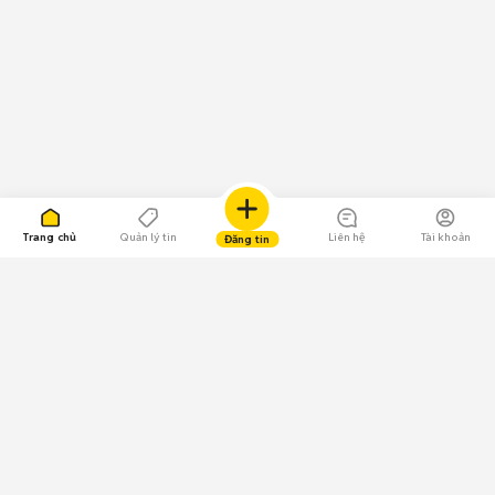
Trang chủ
Quản lý tin
Liên hệ
Tài khoản
Đăng tin
109.000 Bình chọn
Tải ứng dụng Chợ Tốt