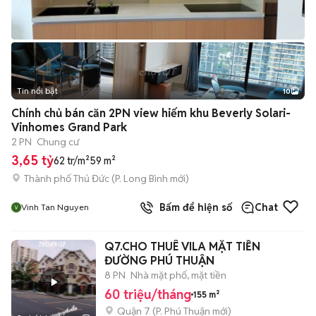
Tin nổi bật
10
+
2
Chính chủ bán căn 2PN view hiếm khu Beverly Solari-
Vinhomes Grand Park
2 PN
Chung cư
3,65 tỷ
62 tr/m²
59 m²
Thành phố Thủ Đức
(
P. Long Bình
mới)
Bấm để hiện số
Chat
Vinh Tan Nguyen
Q7.CHO THUÊ VILA MẶT TIỀN
ĐƯỜNG PHÚ THUẬN
8 PN
Nhà mặt phố, mặt tiền
60 triệu/tháng
155 m²
Quận 7
(
P. Phú Thuận
mới)