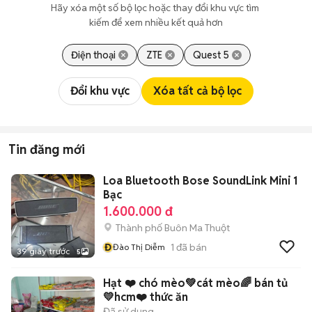
Hãy xóa một số bộ lọc hoặc thay đổi khu vực tìm 
kiếm để xem nhiều kết quả hơn
Điện thoại
ZTE
Quest 5
Đổi khu vực
Xóa tất cả bộ lọc
Tin đăng mới
Loa Bluetooth Bose SoundLink Mini 1
Bạc
1.600.000 đ
Thành phố Buôn Ma Thuột
Đ
1
đã bán
Đào Thị Diễm
39 giây trước
5
Hạt ❤️ chó mèo💚cát mèo🌈 bán tủ
💛hcm❤️ thức ăn
Đã sử dụng