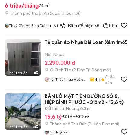
6 triệu/tháng
74 m²
Thành phố Thuận An
(
P. Lái Thiêu
mới)
5.0
7
đã bán
Bấm để hiện số
Chat
Thuỷ Căn Hộ Bình Dương
Tủ quần áo Nhựa Đài Loan Xám 1m65
Mới
Nhựa
2.290.000 đ
Q. Bình Tân
(
P. Bình Trị Đông
mới)
1 phút trước
1
71
đã
4.4
Nội Thất Nhựa Hoàng
bán
Quân
BÁN LÔ MẶT TIỀN ĐƯỜNG SỐ 8,
HIỆP BÌNH PHƯỚC - 312m2 - 15,6 tỷ
Đất thổ cư
Ngang 8,3 m
15,6 tỷ
50 tr/m²
312 m²
Thành phố Thủ Đức
(
P. Hiệp Bình
mới)
1 phút trước
3
Duc Nguyen