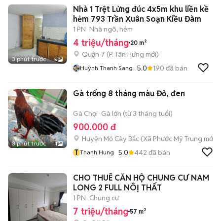
Nhà 1 Trệt Lửng đúc 4x5m khu liền kề
hẻm 793 Trần Xuân Soạn Kiều Đàm
1 PN
Nhà ngõ, hẻm
4 triệu/tháng
20 m²
Quận 7
(
P. Tân Hưng
mới)
3 phút trước
5
5.0
190
đã bán
Huỳnh Thanh Sang
Gà trống 8 tháng màu Đỏ, đen
Gà Chọi
Gà lớn (từ 3 tháng tuổi)
900.000 đ
Huyện Mỏ Cày Bắc
(
Xã Phước Mỹ Trung
mới)
3 phút trước
1
T
5.0
442
đã bán
Thanh Hung
CHO THUÊ CĂN HỘ CHUNG CƯ NAM
LONG 2 FULL NÔỊ THẤT
1 PN
Chung cư
7 triệu/tháng
57 m²