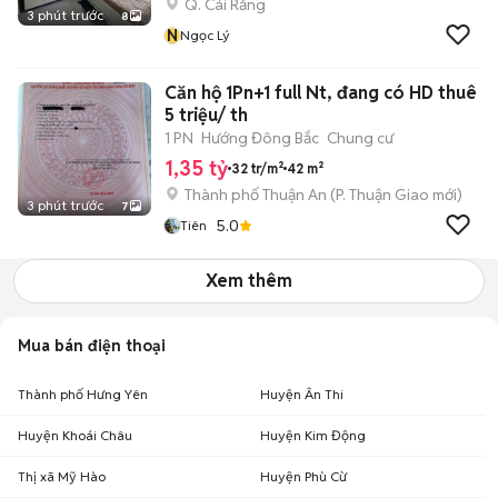
Q. Cái Răng
3 phút trước
8
N
Ngọc Lý
Căn hộ 1Pn+1 full Nt, đang có HD thuê
5 triệu/ th
1 PN
Hướng Đông Bắc
Chung cư
1,35 tỷ
32 tr/m²
42 m²
Thành phố Thuận An
(
P. Thuận Giao
mới)
3 phút trước
7
5.0
Tiên
Xem thêm
Mua bán điện thoại
Thành phố Hưng Yên
Huyện Ân Thi
Huyện Khoái Châu
Huyện Kim Động
Thị xã Mỹ Hào
Huyện Phù Cừ