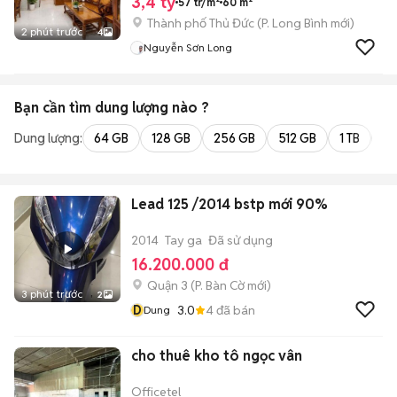
3,4 tỷ
57 tr/m²
60 m²
Thành phố Thủ Đức
(
P. Long Bình
mới)
2 phút trước
4
Nguyễn Sơn Long
Bạn cần tìm
dung lượng
nào ?
Dung lượng:
64 GB
128 GB
256 GB
512 GB
1 TB
2 
Lead 125 /2014 bstp mới 90%
2014
Tay ga
Đã sử dụng
16.200.000 đ
Quận 3
(
P. Bàn Cờ
mới)
3 phút trước
2
D
3.0
4
đã bán
Dung
cho thuê kho tô ngọc vân
Officetel