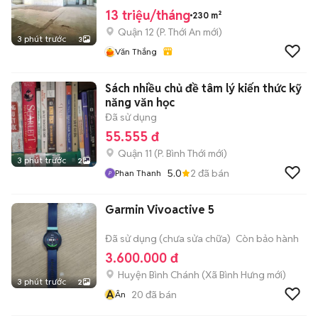
13 triệu/tháng
230 m²
Quận 12
(
P. Thới An
mới)
3 phút trước
3
Văn Thắng
Sách nhiều chủ đề tâm lý kiến thức kỹ
năng văn học
Đã sử dụng
55.555 đ
Quận 11
(
P. Bình Thới
mới)
3 phút trước
2
5.0
2
đã bán
Phan Thanh
Garmin Vivoactive 5
Đã sử dụng (chưa sửa chữa)
Còn bảo hành
3.600.000 đ
Huyện Bình Chánh
(
Xã Bình Hưng
mới)
3 phút trước
2
Â
20
đã bán
Ân