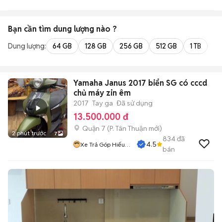
Bạn cần tìm
dung lượng
nào ?
Dung lượng:
64 GB
128 GB
256 GB
512 GB
1 TB
2 
Yamaha Janus 2017 biển SG có cccd
chủ máy zin êm
2017
Tay ga
Đã sử dụng
13.500.000 đ
Quận 7
(
P. Tân Thuận
mới)
2 phút trước
7
834
đã
4.5
Xe Trả Góp Hiếu
bán
CT