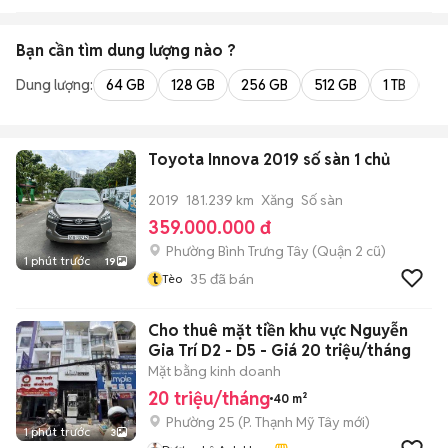
Bạn cần tìm
dung lượng
nào ?
Dung lượng:
64 GB
128 GB
256 GB
512 GB
1 TB
2 
Toyota Innova 2019 số sàn 1 chủ
2019
181.239 km
Xăng
Số sàn
359.000.000 đ
Phường Bình Trưng Tây (Quận 2 cũ)
1 phút trước
19
t
35
đã bán
Tèo
Cho thuê mặt tiền khu vực Nguyễn
Gia Trí D2 - D5 - Giá 20 triệu/tháng
Mặt bằng kinh doanh
20 triệu/tháng
40 m²
Phường 25
(
P. Thạnh Mỹ Tây
mới)
1 phút trước
3