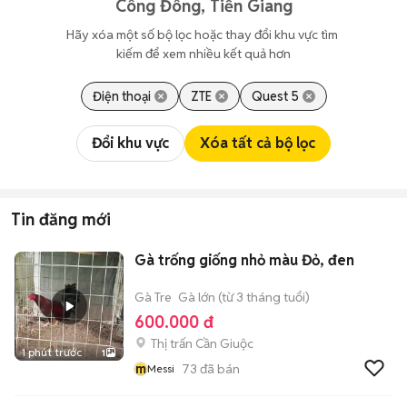
Công Đông, Tiền Giang
Hãy xóa một số bộ lọc hoặc thay đổi khu vực tìm 
kiếm để xem nhiều kết quả hơn
Điện thoại
ZTE
Quest 5
Đổi khu vực
Xóa tất cả bộ lọc
Tin đăng mới
Gà trống giống nhỏ màu Đỏ, đen
Gà Tre
Gà lớn (từ 3 tháng tuổi)
600.000 đ
Thị trấn Cần Giuộc
1 phút trước
1
m
73
đã bán
Messi