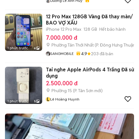
Dương Lê Anh Huy
12 Pro Max 128GB Vàng Đã thay màn/
BAO VỢ XẤU
iPhone 12 Pro Max
128 GB
Hết bảo hành
7.000.000 đ
Phường Tân Thới Nhất
(
P. Đông Hưng Thuận
m
1 phút trước
6
4.9
203
đã bán
SANGMOBILE
Tai nghe Apple AirPods 4 Trắng Đã sử
dụng
2.500.000 đ
Phường 15
(
P. Tân Sơn
mới)
L
Lê Hoàng Huynh
1 phút trước
5