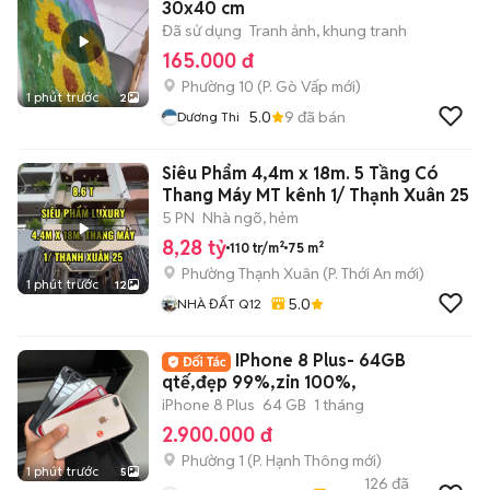
30x40 cm
Đã sử dụng
Tranh ảnh, khung tranh
165.000 đ
Phường 10
(
P. Gò Vấp
mới)
1 phút trước
2
5.0
9
đã bán
Dương Thi
Siêu Phẩm 4,4m x 18m. 5 Tầng Có
Thang Máy MT kênh 1/ Thạnh Xuân 25
5 PN
Nhà ngõ, hẻm
8,28 tỷ
110 tr/m²
75 m²
Phường Thạnh Xuân
(
P. Thới An
mới)
1 phút trước
12
5.0
NHÀ ĐẤT Q12
IPhone 8 Plus- 64GB
qtế,đẹp 99%,zin 100%,
iPhone 8 Plus
64 GB
1 tháng
2.900.000 đ
Phường 1
(
P. Hạnh Thông
mới)
1 phút trước
5
126
đã