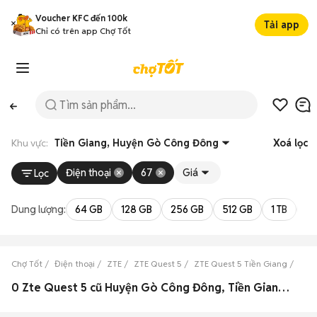
Voucher KFC đến 100k
Tải app
Chỉ có trên app Chợ Tốt
Khu vực:
Tiền Giang, Huyện Gò Công Đông
Xoá lọc
Điện thoại
67
Giá
Lọc
Dung lượng:
64 GB
128 GB
256 GB
512 GB
1 TB
2 
Chợ Tốt
Điện thoại
ZTE
ZTE Quest 5
ZTE Quest 5 Tiền Giang
ZTE
0 Zte Quest 5 cũ Huyện Gò Công Đông, Tiền Giang đẹp