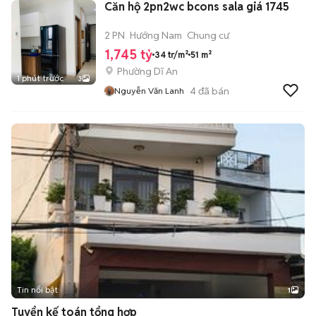
Căn hộ 2pn2wc bcons sala giá 1745
2 PN
Hướng Nam
Chung cư
1,745 tỷ
34 tr/m²
51 m²
Phường Dĩ An
1 phút trước
3
4
đã bán
Nguyễn Văn Lanh
Tin nổi bật
1
Tuyển kế toán tổng hợp