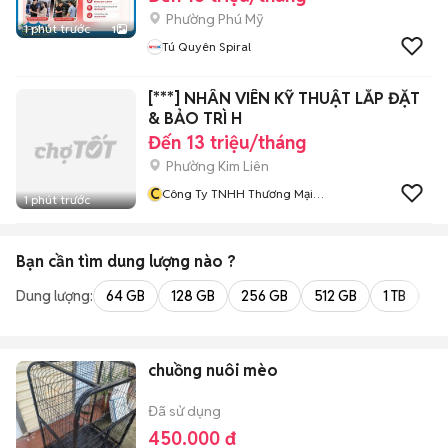
Phường Phú Mỹ
1 phút trước
1
Tú Quyên Spiral
[***] NHÂN VIÊN KỸ THUẬT LẮP ĐẶT
& BẢO TRÌ H
Đến 13 triệu/tháng
Phường Kim Liên
C
Công Ty TNHH Thương Mại
1 phút trước
Giải Pháp Ưu Việt
Bạn cần tìm
dung lượng
nào ?
Dung lượng:
64 GB
128 GB
256 GB
512 GB
1 TB
2 
chuồng nuôi mèo
Đã sử dụng
450.000 đ