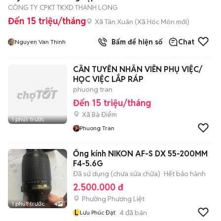
CÔNG TY CPKT TKXD THANH LONG
Đến 15 triệu/tháng
Xã Tân Xuân
(
Xã Hóc Môn
mới)
Bấm để hiện số
Chat
Nguyen Van Thinh
CẦN TUYỂN NHÂN VIÊN PHỤ VIỆC/
HỌC VIỆC LẮP RÁP
phuong tran
Đến 15 triệu/tháng
Xã Bà Điểm
1 phút trước
Phuong Tran
Ống kính NIKON AF-S DX 55-200MM
F4-5.6G
Đã sử dụng (chưa sửa chữa)
Hết bảo hành
2.500.000 đ
Phường Phương Liệt
1 phút trước
4
L
4
đã bán
Lưu Phúc Đạt