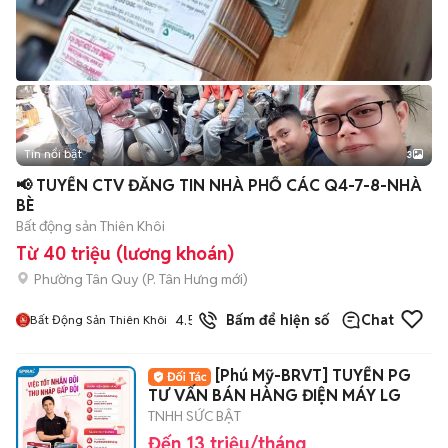
Tin nổi bật
3
📢 TUYỂN CTV ĐĂNG TIN NHÀ PHỐ CÁC Q4-7-8-NHÀ
BÈ
Bất động sản Thiên Khôi
Từ 40 triệu (lương khoán)
Phường Tân Quy
(
P. Tân Hưng
mới)
4.5
Bấm để hiện số
Chat
Bất Động Sản Thiên Khôi
[Phú Mỹ-BRVT] TUYỂN PG
TƯ VẤN BÁN HÀNG ĐIỆN MÁY LG
TNHH SỨC BẬT
Đến 13 triệu/tháng