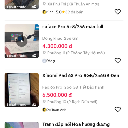
Xã Phú Thị
(
Xã Thuận An
mới)
1 phút trước
4
B
5.0
39
đã bán
Bình
suface Pro 5 r8/256 màn full
Dòng khác
256 GB
4.300.000 đ
Phường 11
(
P. Thông Tây Hội
mới)
1 phút trước
4
Đăng
Xiaomi Pad 6S Pro 8GB/256GB Đen
Pad 6S Pro
256 GB
Hết bảo hành
6.500.000 đ
Phường 10
(
P. Rạch Dừa
mới)
1 phút trước
3
D
Do Tuan Anh
Tranh đắp nổi Hoa hướng dương