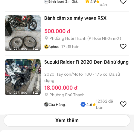
4.9
Bình Ipad Zin Giá
bán
Tốt
Bánh căm xe máy wave RSX
500.000 đ
Phường Hoài Thanh
(
P. Hoài Nhơn
mới)
A
17
đã bán
Aphuc
1 phút trước
9
Suzuki Raider Fi 2020 Đen Đã sử dụng
2020
Tay côn/Moto
100 - 175 cc
Đã sử
dụng
18.000.000 đ
1 phút trước
6
Phường Phú Thạnh
12382
đã
4.6
Cửa Hàng
bán
Tuanduy
Xem thêm