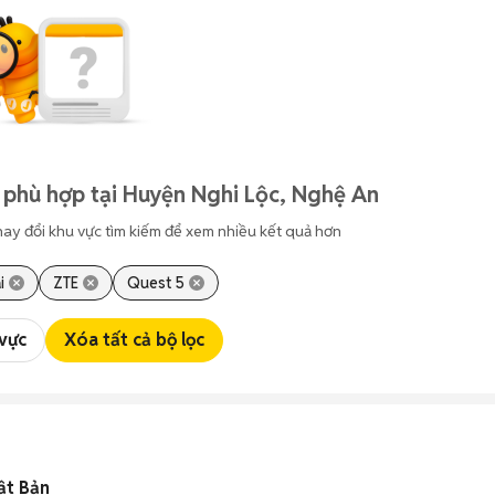
 phù hợp tại Huyện Nghi Lộc, Nghệ An
hay đổi khu vực tìm kiếm để xem nhiều kết quả hơn
i
ZTE
Quest 5
 vực
Xóa tất cả bộ lọc
ật Bản