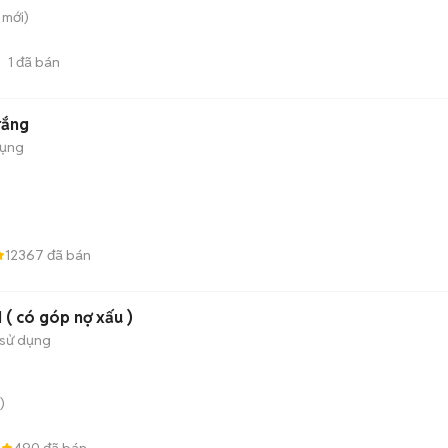
mới)
1
đã bán
rắng
dụng
12367
đã bán
( có góp nợ xấu )
sử dụng
)
8
490
đã bán