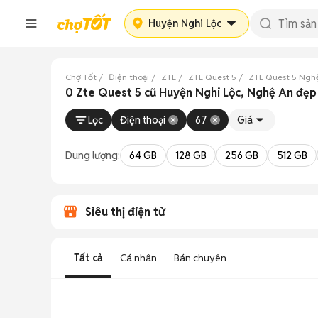
Huyện Nghi Lộc
Chợ Tốt
Điện thoại
ZTE
ZTE Quest 5
ZTE Quest 5 Ngh
0 Zte Quest 5 cũ Huyện Nghi Lộc, Nghệ An đẹp
Lọc
Điện thoại
67
Giá
Dung lượng:
64 GB
128 GB
256 GB
512 GB
Siêu thị điện tử
Tất cả
Cá nhân
Bán chuyên