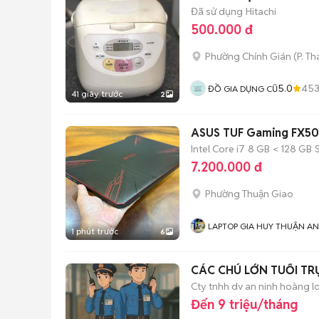
Đã sử dụng
Hitachi
500.000 đ
Phường Chính Gián
(
P. T
5.0
45
ĐỒ GIA DỤNG CŨ
41 giây trước
2
ASUS TUF Gaming FX50
Intel Core i7
8 GB
< 128 GB
7.200.000 đ
Phường Thuận Giao
LAPTOP GIA HUY THUẬN AN
1 phút trước
6
CÁC CHÚ LỚN TUỔI TR
Cty tnhh dv an ninh hoàng l
Đến 9 triệu/tháng