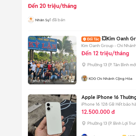
Đến 20 triệu/tháng
1
đã bán
Nhân Sự
💥Kim Oanh Gr
Kim Oanh Group - Chi Nhán
Đến 12 triệu/tháng
Phường 13
(
P. Tân Bình
mới
KOG Chi Nhánh Cộng Hòa
1 phút trước
5
Apple iPhone 16 Thườn
iPhone 16
128 GB
Hết bảo h
12.500.000 đ
Phường 13
(
P. Bình Lợi Tr