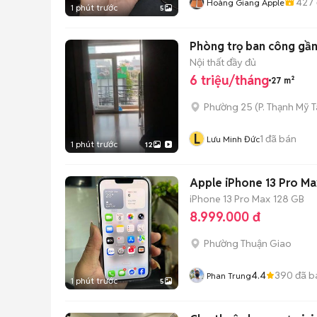
427
Hoàng Giang Apple
1 phút trước
5
Phòng trọ ban công gần
Nội thất đầy đủ
6 triệu/tháng
27 m²
Phường 25
(
P. Thạnh Mỹ 
L
1
đã bán
Lưu Minh Đức
1 phút trước
12
Apple iPhone 13 Pro M
iPhone 13 Pro Max
128 GB
8.999.000 đ
Phường Thuận Giao
4.4
390
đã b
Phan Trung
1 phút trước
5