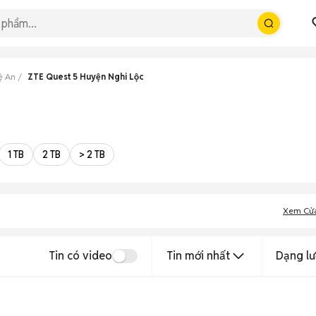
ệ An
ZTE Quest 5 Huyện Nghi Lộc
1 TB
2 TB
> 2 TB
Xem Cử
Tin có video
Tin mới nhất
Dạng lư