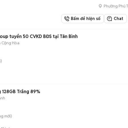
Phường Phú 
Bấm để hiện số
Chat
oup tuyển 50 CVKD BĐS tại Tân Bình
h Cộng Hòa
)
g 128GB Trắng 89%
ành
ung
mới)