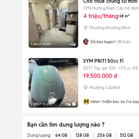
Cho thuê chung cư mini
1 PN
Hướng Nam
Căn hộ dịch
4 triệu/tháng
28 m²
Phường Khương Đình
9
đã bán
Đỗ Bảo Ngân
1 phút trước
6
SYM PRITI 50cc Fi
2017
Tay ga
100 - 175 cc
Đã
19.500.000 đ
Phường Cái Khế
M
MINH THIỆN Bán Xe Trả Gó
1 phút trước
9
Bạn cần tìm
dung lượng
nào ?
Dung lượng:
64 GB
128 GB
256 GB
512 GB