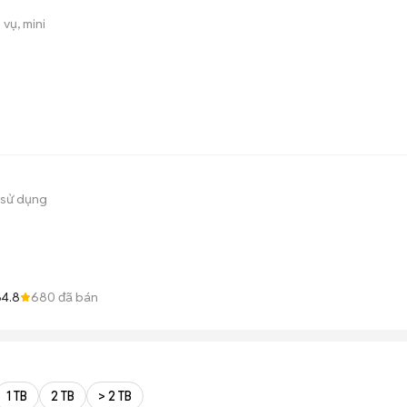
 vụ, mini
 sử dụng
4.8
680
đã bán
p
1 TB
2 TB
> 2 TB