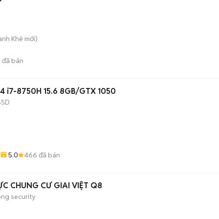
hanh Khê
mới)
3
đã bán
4 i7-8750H 15.6 8GB/GTX 1050
SSD
5.0
466
đã bán
ỰC CHUNG CƯ GIAI VIỆT Q8
ong security