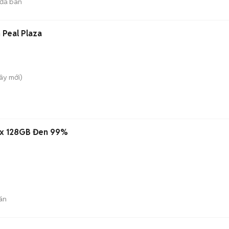
đã bán
 Peal Plaza
Tây
mới)
ax 128GB Đen 99%
án