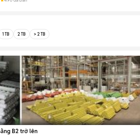
1 TB
2 TB
> 2 TB
ằng B2 trở lên