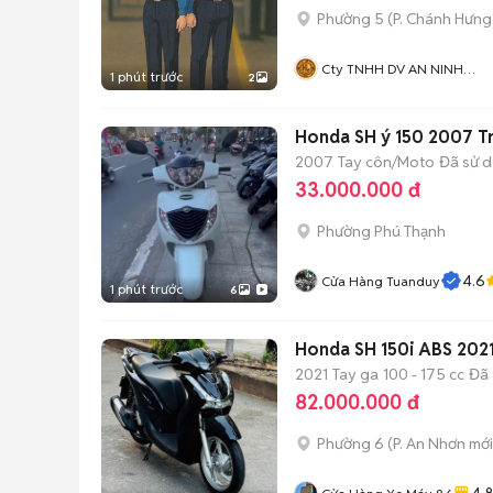
Phường 5
(
P. Chánh Hưng
Cty TNHH DV AN NINH
1 phút trước
2
HOÀNG LONG SECURITY
Honda SH ý 150 2007 T
2007
Tay côn/Moto
Đã sử 
33.000.000 đ
Phường Phú Thạnh
4.6
Cửa Hàng Tuanduy
1 phút trước
6
Honda SH 150i ABS 2021 
2021
Tay ga
100 - 175 cc
Đã 
82.000.000 đ
Phường 6
(
P. An Nhơn
mới
4.