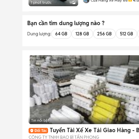
Cửa Hàng Xe Máy 86
1 phút trước
11
Bạn cần tìm
dung lượng
nào ?
Dung lượng:
64 GB
128 GB
256 GB
512 GB
Tin nổi bật
Tuyển Tài Xế Xe Tải Giao Hàng - B
CÔNG TY TNHH BAO BÌ TẤN PHONG