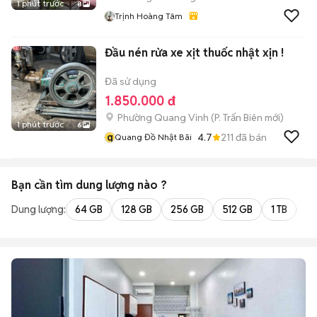
1 phút trước
8
Trịnh Hoàng Tâm
Đầu nén rửa xe xịt thuốc nhật xịn !
Đã sử dụng
1.850.000 đ
Phường Quang Vinh
(
P. Trấn Biên
mới)
1 phút trước
6
q
4.7
211
đã bán
Quang Đồ Nhật Bãi
Bạn cần tìm
dung lượng
nào ?
Dung lượng:
64 GB
128 GB
256 GB
512 GB
1 TB
2 