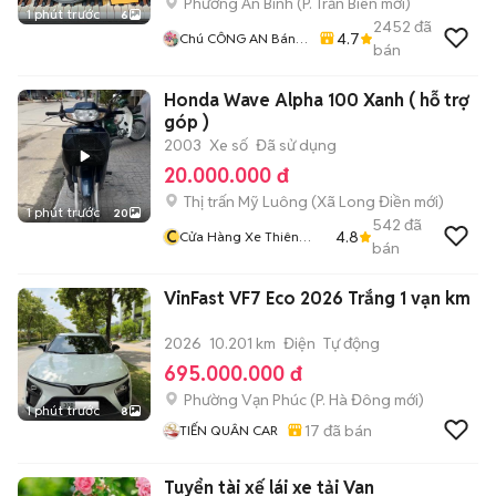
Phường An Bình
(
P. Trấn Biên
mới)
1 phút trước
6
2452
đã
4.7
Chú CÔNG AN Bán
bán
GIÀY CHÍNH HÃNG
Honda Wave Alpha 100 Xanh ( hỗ trợ
góp )
2003
Xe số
Đã sử dụng
20.000.000 đ
Thị trấn Mỹ Luông
(
Xã Long Điền
mới)
1 phút trước
20
542
đã
C
4.8
Cửa Hàng Xe Thiên
bán
Phước 2
VinFast VF7 Eco 2026 Trắng 1 vạn km
2026
10.201 km
Điện
Tự động
695.000.000 đ
Phường Vạn Phúc
(
P. Hà Đông
mới)
1 phút trước
8
17
đã bán
TIẾN QUÂN CAR
Tuyển tài xế lái xe tải Van