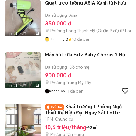
Quạt treo tường ASIA Xanh lá Nhựa
Đã sử dụng
Asia
350.000 đ
Phường Long Thạnh Mỹ (Quận 9 cũ)
(
P. Long
1 phút trước
3
T
3.8
10
đã bán
Thanh
Máy hút sữa Fatz Baby Chorus 2 Nữ
Đã sử dụng
Đồ cho mẹ
900.000 đ
Phường Trung Mỹ Tây
1 phút trước
3
1
đã bán
Khánh Vy
Khai Trương 1 Phòng Ngủ
Thiết Kế Hiện Đại Ngay Sát Lotte
Quận 7
1 PN
Chung cư
10,6 triệu/tháng
40 m²
Phường Tân Hưng