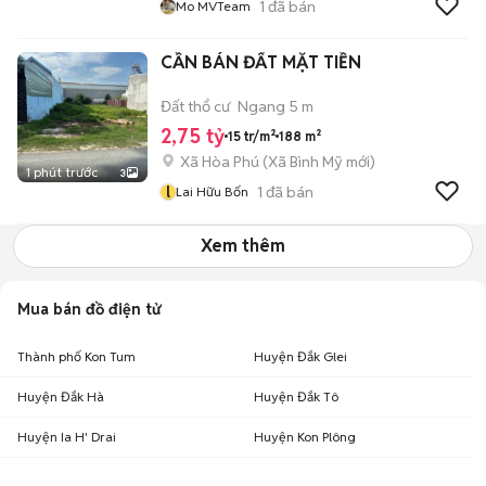
1
đã bán
Mo MVTeam
CẦN BÁN ĐẤT MẶT TIỀN
Đất thổ cư
Ngang 5 m
2,75 tỷ
15 tr/m²
188 m²
Xã Hòa Phú
(
Xã Bình Mỹ
mới)
1 phút trước
3
l
1
đã bán
Lai Hữu Bốn
Xem thêm
Mua bán đồ điện tử
Thành phố Kon Tum
Huyện Đắk Glei
Huyện Đắk Hà
Huyện Đắk Tô
Huyện Ia H' Drai
Huyện Kon Plông