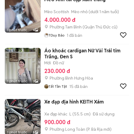
Mèo Scottish
Mèo nhỏ (dưới 1 năm tuổi)
4.000.000 đ
Phường Tam Bình (Quận Thủ Đức cũ)
1 phút trước
4
1
đã bán
TDuy Bảo
Áo khoác cardigan Nữ Vải Trái tim
Trắng, Đen S
Mới
Đồ nữ
230.000 đ
Phường Bình Hưng Hòa
1 phút trước
3
15
đã bán
Tất Tần Tật
Xe đạp địa hình KEITH Xám
Xe đạp khác
L (55.5 cm)
Đã sử dụng
900.000 đ
Phường Long Toàn
(
P. Bà Rịa
mới)
1 phút trước
5