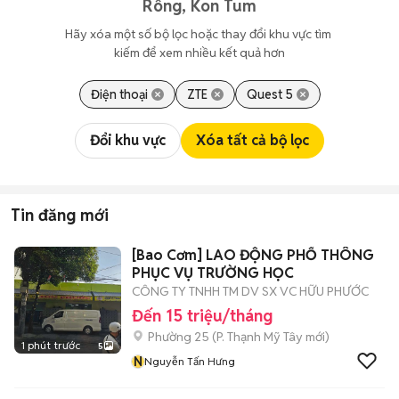
Rông, Kon Tum
Hãy xóa một số bộ lọc hoặc thay đổi khu vực tìm 
kiếm để xem nhiều kết quả hơn
Điện thoại
ZTE
Quest 5
Đổi khu vực
Xóa tất cả bộ lọc
Tin đăng mới
[Bao Cơm] LAO ĐỘNG PHỔ THÔNG
PHỤC VỤ TRƯỜNG HỌC
CÔNG TY TNHH TM DV SX VC HỮU PHƯỚC
Đến 15 triệu/tháng
Phường 25
(
P. Thạnh Mỹ Tây
mới)
1 phút trước
5
N
Nguyễn Tấn Hưng