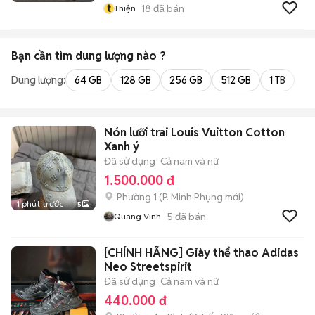
t
18
đã bán
Thiện
Bạn cần tìm
dung lượng
nào ?
Dung lượng:
64 GB
128 GB
256 GB
512 GB
1 TB
2 
Nón lưỡi trai Louis Vuitton Cotton
Xanh ý
Đã sử dụng
Cả nam và nữ
1.500.000 đ
Phường 1
(
P. Minh Phụng
mới)
1 phút trước
5
5
đã bán
Quang Vinh
[CHÍNH HÃNG] Giày thể thao Adidas
Neo Streetspirit
Đã sử dụng
Cả nam và nữ
440.000 đ