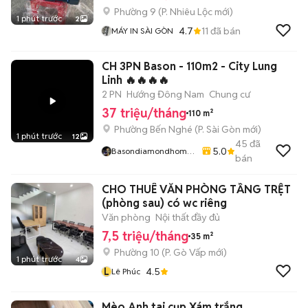
Phường 9
(
P. Nhiêu Lộc
mới)
1 phút trước
2
4.7
11
đã bán
MÁY IN SÀI GÒN
CH 3PN Bason - 110m2 - City Lung
Linh 🔥🔥🔥🔥
2 PN
Hướng Đông Nam
Chung cư
37 triệu/tháng
110 m²
Phường Bến Nghé
(
P. Sài Gòn
mới)
1 phút trước
12
45
đã
5.0
Basondiamondhome
bán
789
CHO THUÊ VĂN PHÒNG TẦNG TRỆT
(phòng sau) có wc riêng
Văn phòng
Nội thất đầy đủ
7,5 triệu/tháng
35 m²
Phường 10
(
P. Gò Vấp
mới)
1 phút trước
4
L
4.5
Lê Phúc
Mèo Anh tai cụp Xám trắng