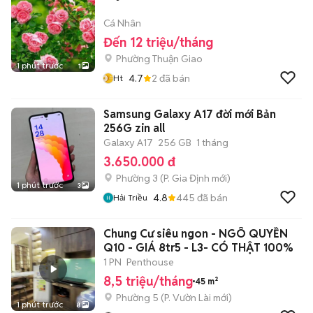
Cá Nhân
Đến 12 triệu/tháng
Phường Thuận Giao
1 phút trước
1
4.7
2
đã bán
Ht
Samsung Galaxy A17 đời mới Bản
256G zin all
Galaxy A17
256 GB
1 tháng
3.650.000 đ
Phường 3
(
P. Gia Định
mới)
1 phút trước
3
4.8
445
đã bán
Hải Triều
Chung Cư siêu ngon - NGÔ QUYỀN
Q10 - GIÁ 8tr5 - L3- CÓ THẬT 100%
1 PN
Penthouse
8,5 triệu/tháng
45 m²
Phường 5
(
P. Vườn Lài
mới)
1 phút trước
8