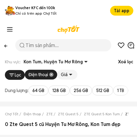
Voucher KFC đến 100k
Tải app
Chỉ có trên app Chợ Tốt
Khu vực:
Kon Tum, Huyện Tu Mơ Rông
Xoá lọc
Điện thoại
Giá
Lọc
Dung lượng:
64 GB
128 GB
256 GB
512 GB
1 TB
2 
Chợ Tốt
Điện thoại
ZTE
ZTE Quest 5
ZTE Quest 5 Kon Tum
ZTE Qu
0 Zte Quest 5 cũ Huyện Tu Mơ Rông, Kon Tum đẹp