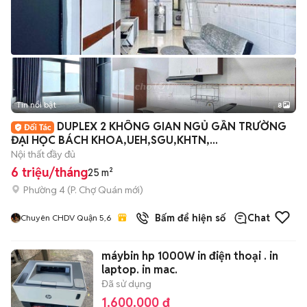
Tin nổi bật
8
+
2
DUPLEX 2 KHÔNG GIAN NGỦ GẦN TRƯỜNG
ĐẠI HỌC BÁCH KHOA,UEH,SGU,KHTN,...
Nội thất đầy đủ
6 triệu/tháng
25 m²
Phường 4
(
P. Chợ Quán
mới)
Bấm để hiện số
Chat
Chuyên CHDV Quận 5,6
máybin hp 1000W in điện thoại . in
laptop. in mac.
Đã sử dụng
1.600.000 đ