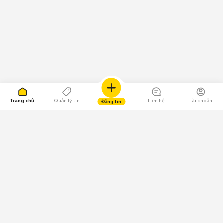
Trang chủ
Quản lý tin
Liên hệ
Tài khoản
Đăng tin
109.000 Bình chọn
Tải ứng dụng Chợ Tốt
Về Chợ Tốt
Quy chế sàn