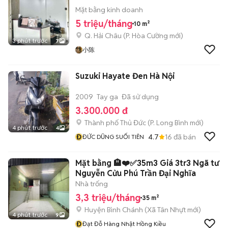
Mặt bằng kinh doanh
5 triệu/tháng
10 m²
Q. Hải Châu
(
P. Hòa Cường
mới)
3 phút trước
7
小陈
Suzuki Hayate Đen Hà Nội
2009
Tay ga
Đã sử dụng
3.300.000 đ
Thành phố Thủ Đức
(
P. Long Bình
mới)
4 phút trước
4
Đ
4.7
16
đã bán
ĐỨC DŨNG SUỐI TIÊN
Mặt bằng 🏨❤️✅35m3 Giá 3tr3 Ngã tư
Nguyễn Cửu Phú Trần Đại Nghĩa
Nhà trống
3,3 triệu/tháng
35 m²
Huyện Bình Chánh
(
Xã Tân Nhựt
mới)
4 phút trước
9
Đ
Đạt Đỗ Hàng Nhật Hồng Kiều