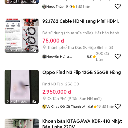
2 phút trước
6
5.0
1
đã bán
Ngọc Thúy
92.1762 Cable HDMI sang Mini HDMI.
Đã sử dụng (chưa sửa chữa)
Hết bảo hành
75.000 đ
Thành phố Thủ Đức
(
P. Hiệp Bình
mới)
2 phút trước
6
200
đã
5.0
Nguyễn Hưng
bán
Secondhand
Oppo Find N3 Flip 12GB 256GB Hồng
Find N3 Flip
256 GB
2.950.000 đ
Q. Tân Phú
(
P. Tân Sơn Nhì
mới)
3 phút trước
4
V
4.6
19
đã bán
Ve Chay Đồ Cũ Thanh Lý
Khoan bàn KITAGAWA KDR-410 Nhật
Bản 1 pha 220V