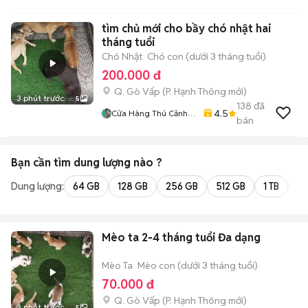
tìm chủ mới cho bầy chó nhật hai
tháng tuổi
Chó Nhật
Chó con (dưới 3 tháng tuổi)
200.000 đ
Q. Gò Vấp
(
P. Hạnh Thông
mới)
3 phút trước
5
138
đã
4.5
Cửa Hàng Thú Cảnh
bán
Thiền Duyên
Bạn cần tìm
dung lượng
nào ?
Dung lượng:
64 GB
128 GB
256 GB
512 GB
1 TB
2 
Mèo ta 2-4 tháng tuổi Đa dạng
Mèo Ta
Mèo con (dưới 3 tháng tuổi)
70.000 đ
Q. Gò Vấp
(
P. Hạnh Thông
mới)
3 phút trước
5