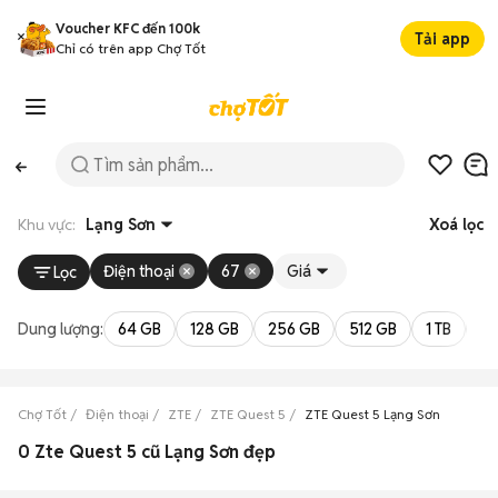
Voucher KFC đến 100k
Tải app
Chỉ có trên app Chợ Tốt
Khu vực:
Lạng Sơn
Xoá lọc
Điện thoại
67
Giá
Lọc
Dung lượng:
64 GB
128 GB
256 GB
512 GB
1 TB
2 
Chợ Tốt
Điện thoại
ZTE
ZTE Quest 5
ZTE Quest 5 Lạng Sơn
0 Zte Quest 5 cũ Lạng Sơn đẹp