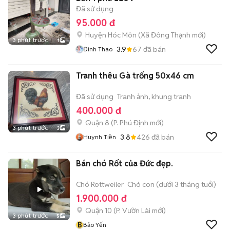
Đã sử dụng
95.000 đ
Huyện Hóc Môn
(
Xã Đông Thạnh
mới)
3 phút trước
1
3.9
67
đã bán
Đinh Thao
Tranh thêu Gà trống 50x46 cm
Đã sử dụng
Tranh ảnh, khung tranh
400.000 đ
Quận 8
(
P. Phú Định
mới)
3 phút trước
3
3.8
426
đã bán
Huynh Tiền
Bán chó Rốt của Đức đẹp.
Chó Rottweiler
Chó con (dưới 3 tháng tuổi)
1.900.000 đ
Quận 10
(
P. Vườn Lài
mới)
3 phút trước
5
B
Bảo Yến