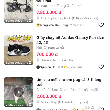
Đen Mới
Xe đạp khác
Trung Quốc
Mới
2.800.000 đ
Thành phố Tây Ninh
(
P. Bình Minh
mới)
1 phút trước
2
t
2
đã bán
Trang Văn Thu Đông
Giày chạy bộ Adidas Galaxy Run size
42, 43
Mới
Cả nam và nữ
700.000 đ
Huyện Hàm Thuận Nam
1 phút trước
2
3.0
58
đã bán
Nguyen Hai
tìm chủ mới cho em pug cái 3 tháng
tuổi
Chó Phốc Sóc
Chó nhỏ (dưới 1 năm tuổi)
2.000.000 đ
Q. Gò Vấp
(
P. Hạnh Thông
mới)
2 phút trước
5
138
đã
4.5
Cửa Hàng Thú Cảnh