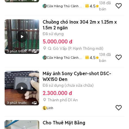
138
đã
4.5
Cửa Hàng Thú Cảnh
bán
Thiền Duyên
Chuồng chó Inox 304 2m x 1.25m x
1.5m 2 ngăn
Đã sử dụng
5.000.000 đ
Q. Gò Vấp
(
P. Hạnh Thông
mới)
3 phút trước
5
138
đã
4.5
Cửa Hàng Thú Cảnh
bán
Thiền Duyên
Máy ảnh Sony Cyber-shot DSC-
WX150 Đen
Đã sử dụng (chưa sửa chữa)
2.300.000 đ
Thành phố Dĩ An
3 phút trước
4
L
Linh
Cho Thuê Mặt Bằng