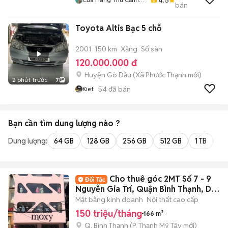
bán
Thiền Duyên
Toyota Altis Bạc 5 chỗ
2001
150 km
Xăng
Số sàn
120.000.000 đ
Huyện Gò Dầu
(
Xã Phước Thạnh
mới)
2 phút trước
7
54
đã bán
Kiet
Bạn cần tìm
dung lượng
nào ?
Dung lượng:
64 GB
128 GB
256 GB
512 GB
1 TB
2 
Cho thuê góc 2MT Số 7 - 9
Nguyễn Gia Trí, Quận Bình Thạnh, DT:
8.3x20m
Mặt bằng kinh doanh
Nội thất cao cấp
150 triệu/tháng
166 m²
Q. Bình Thạnh
(
P. Thạnh Mỹ Tây
mới)