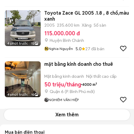
Toyota Zace GL 2005 .1.8 , 8 chổ,màu
xanh
2005
235.600 km
Xăng
Số sàn
115.000.000 đ
Huyện Bình Chánh
4 phút trước
12
N
5.0
27
đã bán
Nghia Nguyễn
mặt bằng kinh doanh cho thuê
Mặt bằng kinh doanh
Nội thất cao cấp
50 triệu/tháng
4000 m²
Quận 6
(
P. Bình Phú
mới)
4 phút trước
10
NGHIÊM VĂN HIỆP
Xem thêm
Mua bán điện thoại