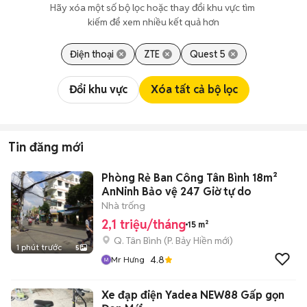
Hãy xóa một số bộ lọc hoặc thay đổi khu vực tìm 
kiếm để xem nhiều kết quả hơn
Điện thoại
ZTE
Quest 5
Đổi khu vực
Xóa tất cả bộ lọc
Tin đăng mới
Phòng Rẻ Ban Công Tân Bình 18m²
AnNinh Bảo vệ 247 Giờ tự do
Nhà trống
2,1 triệu/tháng
15 m²
Q. Tân Bình
(
P. Bảy Hiền
mới)
1 phút trước
5
4.8
Mr Hưng
Xe đạp điện Yadea NEW88 Gấp gọn