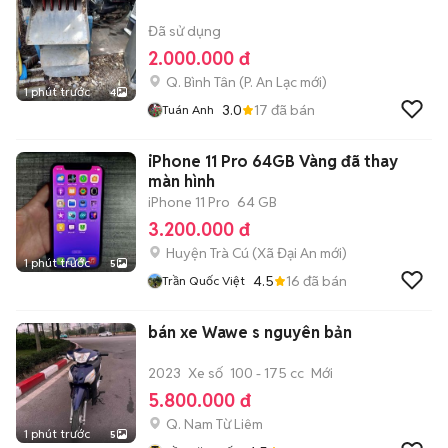
Đã sử dụng
2.000.000 đ
Q. Bình Tân
(
P. An Lạc
mới)
1 phút trước
4
3.0
17
đã bán
Tuán Anh
iPhone 11 Pro 64GB Vàng đã thay
màn hình
iPhone 11 Pro
64 GB
3.200.000 đ
Huyện Trà Cú
(
Xã Đại An
mới)
1 phút trước
5
4.5
16
đã bán
Trần Quốc Việt
bán xe Wawe s nguyên bản
2023
Xe số
100 - 175 cc
Mới
5.800.000 đ
Q. Nam Từ Liêm
1 phút trước
5