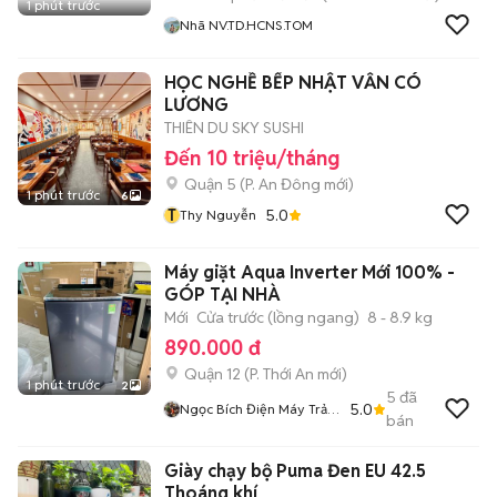
1 phút trước
Nhã NV.TD.HCNS.TOM
HỌC NGHỀ BẾP NHẬT VẪN CÓ
LƯƠNG
THIÊN DU SKY SUSHI
Đến 10 triệu/tháng
Quận 5
(
P. An Đông
mới)
1 phút trước
6
T
5.0
Thy Nguyễn
Máy giặt Aqua Inverter Mới 100% -
GÓP TẠI NHÀ
Mới
Cửa trước (lồng ngang)
8 - 8.9 kg
890.000 đ
Quận 12
(
P. Thới An
mới)
1 phút trước
2
5
đã
5.0
Ngọc Bích Điện Máy Trả
bán
Góp
Giày chạy bộ Puma Đen EU 42.5
Thoáng khí