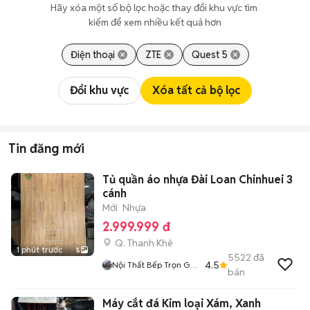
Hãy xóa một số bộ lọc hoặc thay đổi khu vực tìm 
kiếm để xem nhiều kết quả hơn
Điện thoại
ZTE
Quest 5
Đổi khu vực
Xóa tất cả bộ lọc
Tin đăng mới
Tủ quần áo nhựa Đài Loan Chinhuei 3
cánh
Mới
Nhựa
2.999.999 đ
Q. Thanh Khê
1 phút trước
5
5522
đã
4.5
Nội Thất Bếp Trọn Gói
bán
TST
Máy cắt đá Kim loại Xám, Xanh