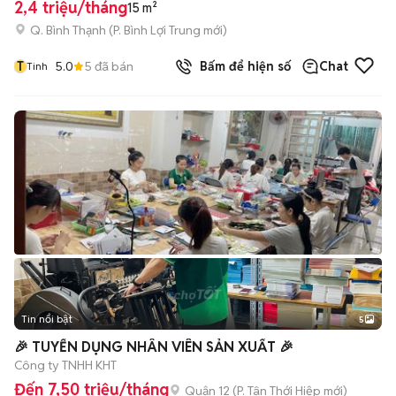
2,4 triệu/tháng
15 m²
Q. Bình Thạnh
(
P. Bình Lợi Trung
mới)
T
5.0
5
đã bán
Bấm để hiện số
Chat
Tinh
Tin nổi bật
5
🎉 TUYỂN DỤNG NHÂN VIÊN SẢN XUẤT 🎉
Công ty TNHH KHT
Đến 7,50 triệu/tháng
Quận 12
(
P. Tân Thới Hiệp
mới)