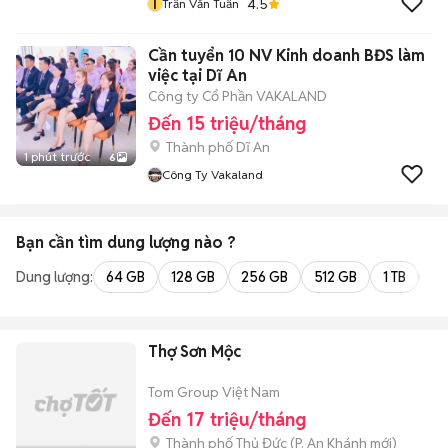
T
4.5
Trần Văn Tuấn
Cần tuyển 10 NV Kinh doanh BĐS làm
việc tại Dĩ An
Công ty Cổ Phần VAKALAND
Đến 15 triệu/tháng
Thành phố Dĩ An
1 phút trước
6
Công Ty Vakaland
Bạn cần tìm
dung lượng
nào ?
Dung lượng:
64 GB
128 GB
256 GB
512 GB
1 TB
2 
Thợ Sơn Mộc
Tom Group Việt Nam
Đến 17 triệu/tháng
Thành phố Thủ Đức
(
P. An Khánh
mới)