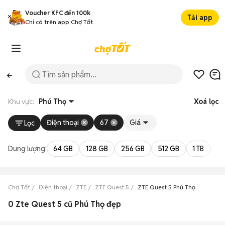
Voucher KFC đến 100k
Tải app
Chỉ có trên app Chợ Tốt
Khu vực:
Phú Thọ
Xoá lọc
Điện thoại
67
Giá
Lọc
Dung lượng:
64 GB
128 GB
256 GB
512 GB
1 TB
2 
Chợ Tốt
Điện thoại
ZTE
ZTE Quest 5
ZTE Quest 5 Phú Thọ
0 Zte Quest 5 cũ Phú Thọ đẹp