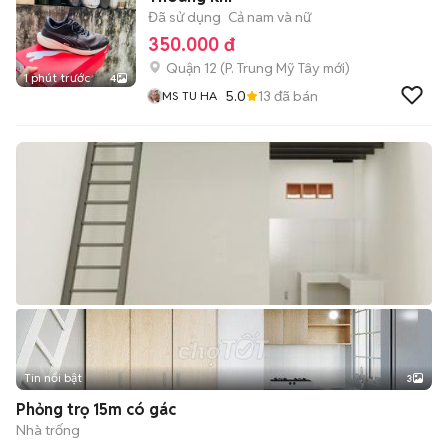
Đã sử dụng
Cả nam và nữ
350.000 đ
Quận 12
(
P. Trung Mỹ Tây
mới)
1 phút trước
4
5.0
13
đã bán
MS TU HA
Tin nổi bật
3
Phỏng trọ 15m có gác
Nhà trống