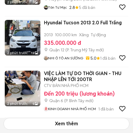
2 phút trước
3
2.8
5
đã bán
Tôn Tư Mạc
Hyundai Tucson 2013 2.0 Full Trắng
2013
100.000 km
Xăng
Tự động
335.000.000 đ
Quận 12
(
P. Trung Mỹ Tây
mới)
2 phút trước
12
5.0
1
đã bán
NHI Ô TÔ AN SƯƠNG
VIỆC LÀM TỰ DO THỜI GIAN - THU
NHẬP LÊN TỚI 200TR
CTV BÁN NHÀ PHỐ HCM
Đến 200 triệu (lương khoán)
Quận 6
(
P. Bình Tây
mới)
2 phút trước
5
1
đã bán
KINH DOANH NHÀ PHỐ HCM
Xem thêm