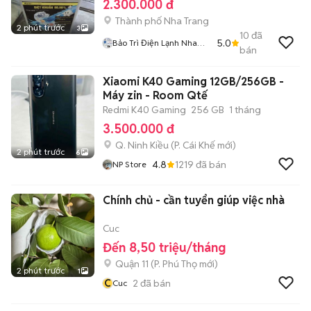
2.300.000 đ
Thành phố Nha Trang
2 phút trước
3
10
đã
5.0
Bảo Trì Điện Lạnh Nha
bán
Trang
Xiaomi K40 Gaming 12GB/256GB -
Máy zin - Room Qtế
Redmi K40 Gaming
256 GB
1 tháng
3.500.000 đ
Q. Ninh Kiều
(
P. Cái Khế
mới)
2 phút trước
6
4.8
1219
đã bán
NP Store
Chính chủ - cần tuyển giúp việc nhà
Cuc
Đến 8,50 triệu/tháng
Quận 11
(
P. Phú Thọ
mới)
2 phút trước
1
C
2
đã bán
Cuc