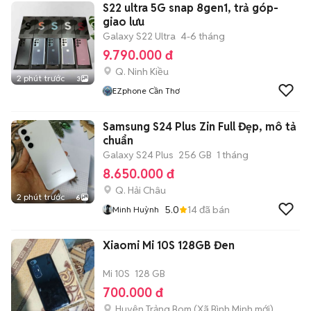
S22 ultra 5G snap 8gen1, trả góp-
giao lưu
Galaxy S22 Ultra
4-6 tháng
9.790.000 đ
Q. Ninh Kiều
2 phút trước
3
EZphone Cần Thơ
Samsung S24 Plus Zin Full Đẹp, mô tả
chuẩn
Galaxy S24 Plus
256 GB
1 tháng
8.650.000 đ
Q. Hải Châu
2 phút trước
6
5.0
14
đã bán
Minh Huỳnh
Xiaomi Mi 10S 128GB Đen
Mi 10S
128 GB
700.000 đ
Huyện Trảng Bom
(
Xã Bình Minh
mới)