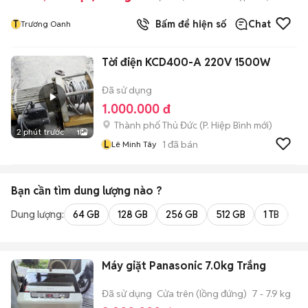
T
Bấm để hiện số
Chat
Trương Oanh
Tời điện KCD400-A 220V 1500W
Đã sử dụng
1.000.000 đ
Thành phố Thủ Đức
(
P. Hiệp Bình
mới)
2 phút trước
1
L
1
đã bán
Lê Minh Tây
Bạn cần tìm
dung lượng
nào ?
Dung lượng:
64 GB
128 GB
256 GB
512 GB
1 TB
2 
Máy giặt Panasonic 7.0kg Trắng
Đã sử dụng
Cửa trên (lồng đứng)
7 - 7.9 kg