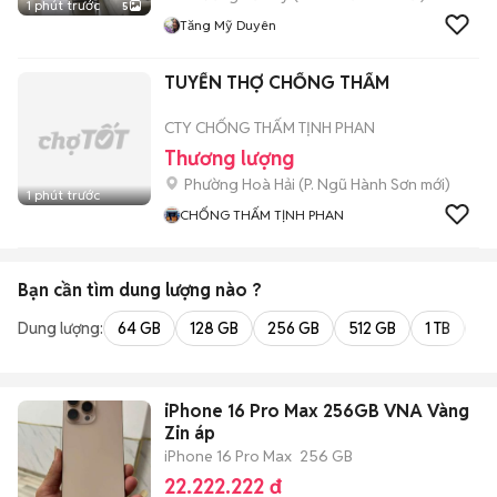
1 phút trước
5
Tăng Mỹ Duyên
TUYỂN THỢ CHỐNG THẤM
CTY CHỐNG THẤM TỊNH PHAN
Thương lượng
Phường Hoà Hải
(
P. Ngũ Hành Sơn
mới)
1 phút trước
CHỐNG THẤM TỊNH PHAN
Bạn cần tìm
dung lượng
nào ?
Dung lượng:
64 GB
128 GB
256 GB
512 GB
1 TB
2 
iPhone 16 Pro Max 256GB VNA Vàng
Zin áp
iPhone 16 Pro Max
256 GB
22.222.222 đ