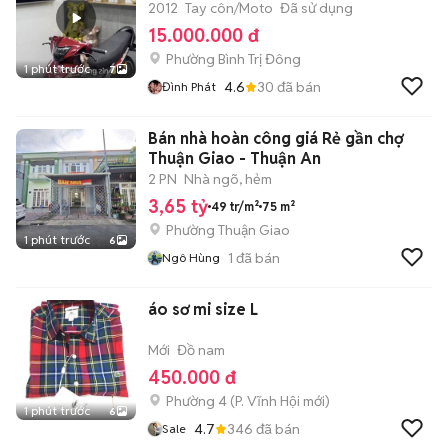
2012
Tay côn/Moto
Đã sử dụng
15.000.000 đ
Phường Bình Trị Đông
1 phút trước
7
4.6
30
đã bán
Đình Phát
Bán nhà hoàn công giá Rẻ gần chợ
Thuận Giao - Thuận An
2 PN
Nhà ngõ, hẻm
3,65 tỷ
49 tr/m²
75 m²
Phường Thuận Giao
1 phút trước
6
1
đã bán
Ngô Hùng
áo sơ mi size L
Mới
Đồ nam
450.000 đ
Phường 4
(
P. Vĩnh Hội
mới)
1 phút trước
6
4.7
346
đã bán
Sale