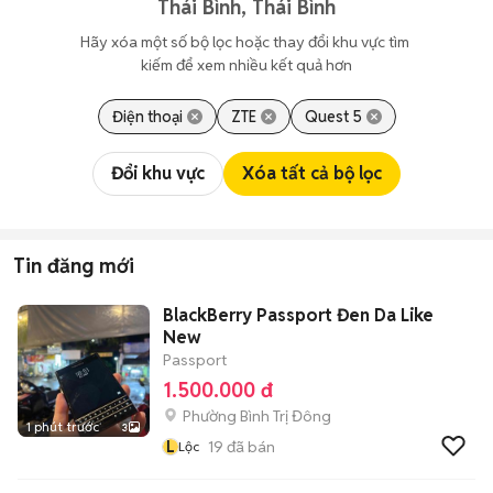
Thái Bình, Thái Bình
Hãy xóa một số bộ lọc hoặc thay đổi khu vực tìm 
kiếm để xem nhiều kết quả hơn
Điện thoại
ZTE
Quest 5
Đổi khu vực
Xóa tất cả bộ lọc
Tin đăng mới
BlackBerry Passport Đen Da Like
New
Passport
1.500.000 đ
Phường Bình Trị Đông
1 phút trước
3
L
19
đã bán
Lộc