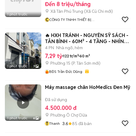
Đến 8 triệu/tháng
Xã Tân Phú Trung
(
Xã Củ Chi
mới)
1 phút trước
C
CÔNG TY TNHH THIẾT BỊ
GIÁO DỤC BAVICO
🔥 HXH TRÁNH - NGUYỄN SỸ SÁCH -
TÂN BÌNH - 60M² - 4 TẦNG - NHỈNH
7 T
4 PN
Nhà ngõ, hẻm
7,29 tỷ
122 tr/m²
60 m²
Phường 15
(
P. Tân Sơn
mới)
1 phút trước
7
BĐS Trần Đức Dũng
Máy massage chân HoMedics Đen Mỹ
Đã sử dụng
4.500.000 đ
Phường Ô Chợ Dừa
1 phút trước
6
T
3.6
85
đã bán
Thanh