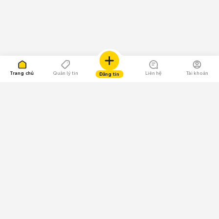
Trang chủ
Quản lý tin
Liên hệ
Tài khoản
Đăng tin
109.000 Bình chọn
Tải ứng dụng Chợ Tốt
Về Chợ Tốt
Quy chế sàn
Chính sách bảo mật
Giải quyết tranh chấp
CÔNG TY TNHH CHỢ TỐT - Người đại diện theo pháp luật: