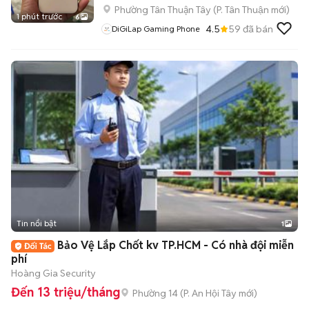
Phường Tân Thuận Tây
(
P. Tân Thuận
mới)
1 phút trước
6
4.5
59
đã bán
DiGiLap Gaming Phone
Tin nổi bật
1
Bảo Vệ Lắp Chốt kv TP.HCM - Có nhà đội miễn
phí
Hoàng Gia Security
Đến 13 triệu/tháng
Phường 14
(
P. An Hội Tây
mới)