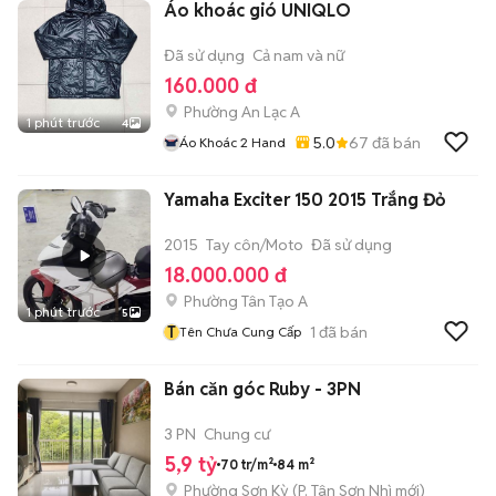
Áo khoác gió UNIQLO
Đã sử dụng
Cả nam và nữ
160.000 đ
Phường An Lạc A
1 phút trước
4
5.0
67
đã bán
Áo Khoác 2 Hand
Yamaha Exciter 150 2015 Trắng Đỏ
2015
Tay côn/Moto
Đã sử dụng
18.000.000 đ
Phường Tân Tạo A
1 phút trước
5
T
1
đã bán
Tên Chưa Cung Cấp
Bán căn góc Ruby - 3PN
3 PN
Chung cư
5,9 tỷ
70 tr/m²
84 m²
Phường Sơn Kỳ
(
P. Tân Sơn Nhì
mới)