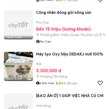
Công nhân đóng gói nông sản
Phu Tran
Đến 15 triệu (lương khoán)
Phường Bình Chiểu (Quận Thủ Đức cũ)
(
P. Ta
1 phút trước
Phu Tran
Máy tạo Oxy hiệu DEDAKJ mới 100%
Mới
3.300.000 đ
Phường Tân Hưng
1 phút trước
6
5.0
6
đã bán
A Đức Hoà
[BAO ĂN Ở] 1 GIÚP VIỆC NHÀ CỦ CHI
nhà riêng