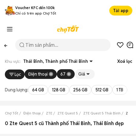
Voucher KFC đến 100k
Tải app
Chỉ có trên app Chợ Tốt
Khu vực:
Thái Bình, Thành phố Thái Bình
Xoá lọc
Điện thoại
67
Giá
Lọc
Dung lượng:
64 GB
128 GB
256 GB
512 GB
1 TB
2 
Chợ Tốt
Điện thoại
ZTE
ZTE Quest 5
ZTE Quest 5 Thái Bình
ZTE Q
0 Zte Quest 5 cũ Thành phố Thái Bình, Thái Bình đẹp