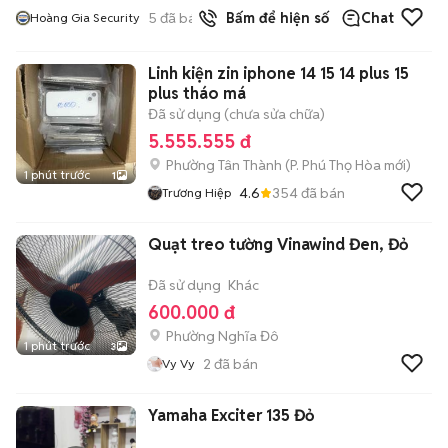
5
đã bán
Bấm để hiện số
Chat
Hoàng Gia Security
Linh kiện zin iphone 14 15 14 plus 15
plus tháo má
Đã sử dụng (chưa sửa chữa)
5.555.555 đ
Phường Tân Thành
(
P. Phú Thọ Hòa
mới)
1 phút trước
1
4.6
354
đã bán
Trương Hiệp
Quạt treo tường Vinawind Đen, Đỏ
Đã sử dụng
Khác
600.000 đ
Phường Nghĩa Đô
1 phút trước
3
2
đã bán
Vy Vy
Yamaha Exciter 135 Đỏ