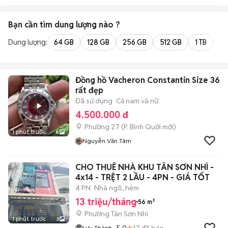
Bạn cần tìm
dung lượng
nào ?
Dung lượng:
64 GB
128 GB
256 GB
512 GB
1 TB
2 
Đồng hồ Vacheron Constantin Size 36
rất đẹp
Đã sử dụng
Cả nam và nữ
4.500.000 đ
Phường 27
(
P. Bình Quới
mới)
1 phút trước
6
Nguyễn Văn Tâm
CHO THUÊ NHÀ KHU TÂN SƠN NHÌ -
4x14 - TRỆT 2 LẦU - 4PN - GIÁ TỐT
4 PN
Nhà ngõ, hẻm
13 triệu/tháng
56 m²
Phường Tân Sơn Nhì
1 phút trước
3
5.0
17
đã bán
Lưu Thành