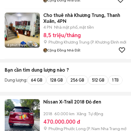
Cộng Đồng Nhà Đất
Cho thuê nhà Khương Trung, Thanh
Xuân, 4PN
4 PN
Nhà mặt phố, mặt tiền
8,5 triệu/tháng
Phường Khương Trung
(
P. Khương Đình
mới)
4 phút trước
5
Cộng Đồng Nhà Đất
Bạn cần tìm
dung lượng
nào ?
Dung lượng:
64 GB
128 GB
256 GB
512 GB
1 TB
2 
Nissan X-Trail 2018 Đỏ đen
2018
60.000 km
Xăng
Tự động
470.000.000 đ
Phường Phước Long
(
P. Nam Nha Trang
mới)