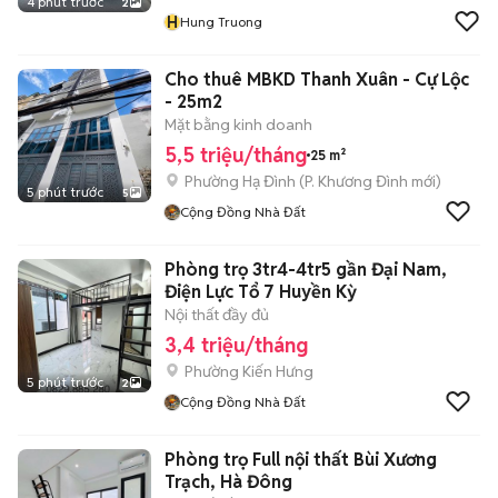
4 phút trước
2
H
Hung Truong
Cho thuê MBKD Thanh Xuân - Cự Lộc
- 25m2
Mặt bằng kinh doanh
5,5 triệu/tháng
25 m²
Phường Hạ Đình
(
P. Khương Đình
mới)
5 phút trước
5
Cộng Đồng Nhà Đất
Phòng trọ 3tr4-4tr5 gần Đại Nam,
Điện Lực Tổ 7 Huyền Kỳ
Nội thất đầy đủ
3,4 triệu/tháng
Phường Kiến Hưng
5 phút trước
2
Cộng Đồng Nhà Đất
Phòng trọ Full nội thất Bùi Xương
Trạch, Hà Đông