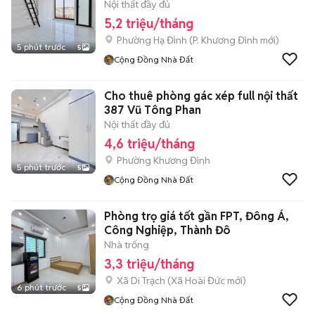
Nội thất đầy đủ
5,2 triệu/tháng
Phường Hạ Đình
(
P. Khương Đình
mới)
5 phút trước
5
Cộng Đồng Nhà Đất
Cho thuê phòng gác xép full nội thất
387 Vũ Tông Phan
Nội thất đầy đủ
4,6 triệu/tháng
Phường Khương Đình
5 phút trước
5
Cộng Đồng Nhà Đất
Phòng trọ giá tốt gần FPT, Đông Á,
Công Nghiệp, Thành Đô
Nhà trống
3,3 triệu/tháng
Xã Di Trạch
(
Xã Hoài Đức
mới)
6 phút trước
5
Cộng Đồng Nhà Đất