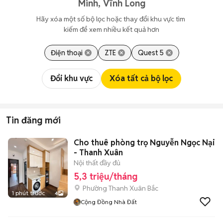
Minh, Vĩnh Long
Hãy xóa một số bộ lọc hoặc thay đổi khu vực tìm 
kiếm để xem nhiều kết quả hơn
Điện thoại
ZTE
Quest 5
Đổi khu vực
Xóa tất cả bộ lọc
Tin đăng mới
Cho thuê phòng trọ Nguyễn Ngọc Nại
- Thanh Xuân
Nội thất đầy đủ
5,3 triệu/tháng
Phường Thanh Xuân Bắc
1 phút trước
4
Cộng Đồng Nhà Đất