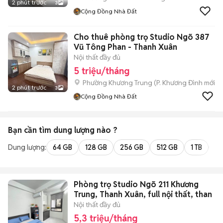
2 phút trước
3
Cộng Đồng Nhà Đất
Cho thuê phòng trọ Studio Ngõ 387
Vũ Tông Phan - Thanh Xuân
Nội thất đầy đủ
5 triệu/tháng
Phường Khương Trung
(
P. Khương Đình
mới)
2 phút trước
3
Cộng Đồng Nhà Đất
Bạn cần tìm
dung lượng
nào ?
Dung lượng:
64 GB
128 GB
256 GB
512 GB
1 TB
2 
Phòng trọ Studio Ngõ 211 Khương
Trung, Thanh Xuân, full nội thất, than
Nội thất đầy đủ
5,3 triệu/tháng