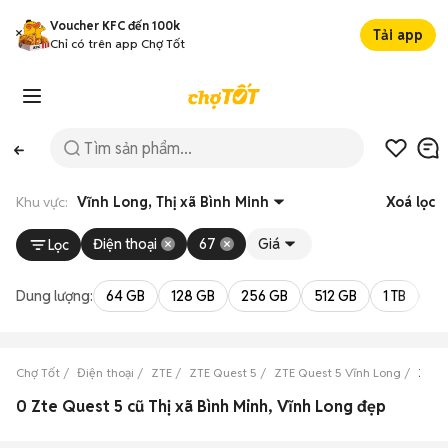
Voucher KFC đến 100k
Tải app
Chỉ có trên app Chợ Tốt
Khu vực:
Vĩnh Long, Thị xã Bình Minh
Xoá lọc
Điện thoại
67
Giá
Lọc
Dung lượng:
64 GB
128 GB
256 GB
512 GB
1 TB
2 
Chợ Tốt
Điện thoại
ZTE
ZTE Quest 5
ZTE Quest 5 Vĩnh Long
ZTE Q
0 Zte Quest 5 cũ Thị xã Bình Minh, Vĩnh Long đẹp