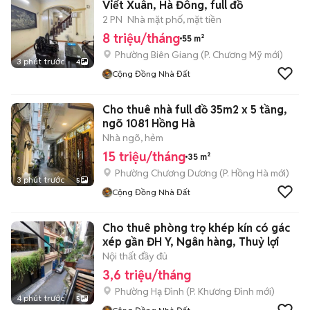
Viết Xuân, Hà Đông, full đồ
2 PN
Nhà mặt phố, mặt tiền
8 triệu/tháng
55 m²
Phường Biên Giang
(
P. Chương Mỹ
mới)
3 phút trước
4
Cộng Đồng Nhà Đất
Cho thuê nhà full đồ 35m2 x 5 tầng,
ngõ 1081 Hồng Hà
Nhà ngõ, hẻm
15 triệu/tháng
35 m²
Phường Chương Dương
(
P. Hồng Hà
mới)
3 phút trước
5
Cộng Đồng Nhà Đất
Cho thuê phòng trọ khép kín có gác
xép gần ĐH Y, Ngân hàng, Thuỷ lợi
Nội thất đầy đủ
3,6 triệu/tháng
Phường Hạ Đình
(
P. Khương Đình
mới)
4 phút trước
5