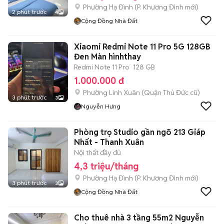
Phường Hạ Đình
(
P. Khương Đình
mới)
2 phút trước
4
Cộng Đồng Nhà Đất
Xiaomi Redmi Note 11 Pro 5G 128GB
Đen Màn hìnhthay
Redmi Note 11 Pro
128 GB
1.000.000 đ
Phường Linh Xuân (Quận Thủ Đức cũ)
3 phút trước
3
Nguyễn Hưng
Phòng trọ Studio gần ngõ 213 Giáp
Nhất - Thanh Xuân
Nội thất đầy đủ
4,3 triệu/tháng
Phường Hạ Đình
(
P. Khương Đình
mới)
3 phút trước
3
Cộng Đồng Nhà Đất
Cho thuê nhà 3 tầng 55m2 Nguyễn