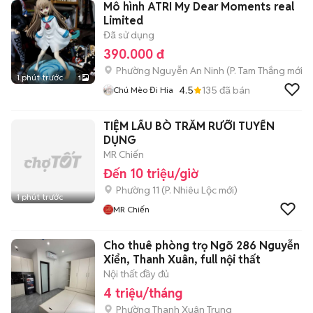
Mô hình ATRI My Dear Moments real
Limited
Đã sử dụng
390.000 đ
Phường Nguyễn An Ninh
(
P. Tam Thắng
mới)
1 phút trước
1
4.5
135
đã bán
Chú Mèo Đi Hia
TIỆM LẨU BÒ TRĂM RƯỠI TUYỂN
DỤNG
MR Chiến
Đến 10 triệu/giờ
Phường 11
(
P. Nhiêu Lộc
mới)
1 phút trước
MR Chiến
Cho thuê phòng trọ Ngõ 286 Nguyễn
Xiển, Thanh Xuân, full nội thất
Nội thất đầy đủ
4 triệu/tháng
Phường Thanh Xuân Trung