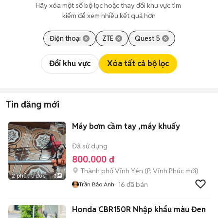
Hãy xóa một số bộ lọc hoặc thay đổi khu vực tìm 
kiếm để xem nhiều kết quả hơn
Điện thoại
ZTE
Quest 5
Đổi khu vực
Xóa tất cả bộ lọc
Tin đăng mới
Máy bơm cầm tay ,máy khuấy
Đã sử dụng
800.000 đ
Thành phố Vĩnh Yên
(
P. Vĩnh Phúc
mới)
2 phút trước
3
16
đã bán
Trần Bảo Anh
Honda CBR150R Nhập khẩu màu Đen