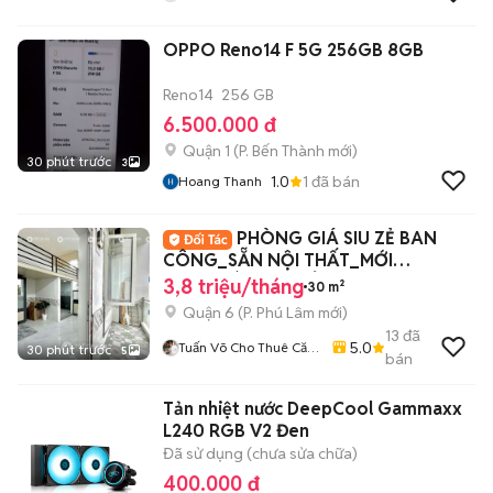
OPPO Reno14 F 5G 256GB 8GB
Reno14
256 GB
6.500.000 đ
Quận 1
(
P. Bến Thành
mới)
30 phút trước
3
1.0
1
đã bán
Hoang Thanh
PHÒNG GIÁ SIU ZẺ BAN
CÔNG_SẴN NỘI THẤT_MỚI
100%_BÀ HOM_TỈNH LỘ 10_Q6
3,8 triệu/tháng
30 m²
Quận 6
(
P. Phú Lâm
mới)
13
đã
5.0
Tuấn Võ Cho Thuê Căn
30 phút trước
5
bán
Hộ Phòng Trọ
Tản nhiệt nước DeepCool Gammaxx
L240 RGB V2 Đen
Đã sử dụng (chưa sửa chữa)
400.000 đ