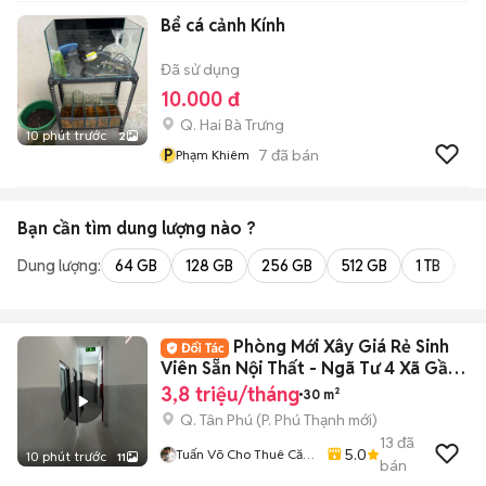
Bể cá cảnh Kính
Đã sử dụng
10.000 đ
Q. Hai Bà Trưng
10 phút trước
2
P
7
đã bán
Phạm Khiêm
Bạn cần tìm
dung lượng
nào ?
Dung lượng:
64 GB
128 GB
256 GB
512 GB
1 TB
2 
Phòng Mới Xây Giá Rẻ Sinh
Viên Sẵn Nội Thất - Ngã Tư 4 Xã Gần
ĐH VUH
3,8 triệu/tháng
30 m²
Q. Tân Phú
(
P. Phú Thạnh
mới)
13
đã
5.0
Tuấn Võ Cho Thuê Căn
10 phút trước
11
bán
Hộ Phòng Trọ