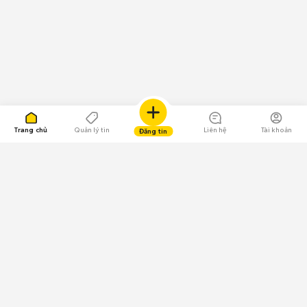
Trang chủ
Quản lý tin
Liên hệ
Tài khoản
Đăng tin
109.000 Bình chọn
Tải ứng dụng Chợ Tốt
Về Chợ Tốt
Quy chế sàn