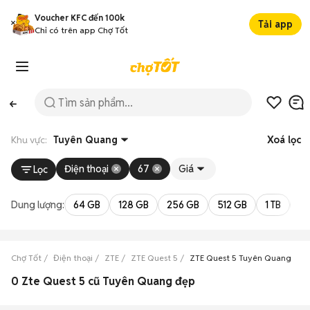
Voucher KFC đến 100k
Tải app
Chỉ có trên app Chợ Tốt
Khu vực:
Tuyên Quang
Xoá lọc
Điện thoại
67
Giá
Lọc
Dung lượng:
64 GB
128 GB
256 GB
512 GB
1 TB
2 
Chợ Tốt
Điện thoại
ZTE
ZTE Quest 5
ZTE Quest 5 Tuyên Quang
0 Zte Quest 5 cũ Tuyên Quang đẹp