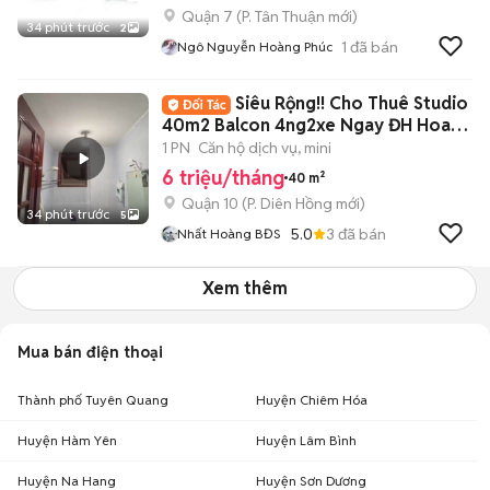
Quận 7
(
P. Tân Thuận
mới)
34 phút trước
2
1
đã bán
Ngô Nguyễn Hoàng Phúc
Siêu Rộng!! Cho Thuê Studio
40m2 Balcon 4ng2xe Ngay ĐH Hoa
Sen ĐH UEH
1 PN
Căn hộ dịch vụ, mini
6 triệu/tháng
40 m²
Quận 10
(
P. Diên Hồng
mới)
34 phút trước
5
5.0
3
đã bán
Nhất Hoàng BĐS
Xem thêm
Mua bán điện thoại
Thành phố Tuyên Quang
Huyện Chiêm Hóa
Huyện Hàm Yên
Huyện Lâm Bình
Huyện Na Hang
Huyện Sơn Dương