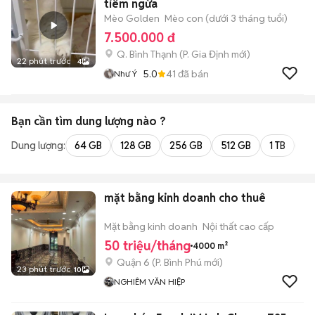
tiêm ngừa
Mèo Golden
Mèo con (dưới 3 tháng tuổi)
7.500.000 đ
Q. Bình Thạnh
(
P. Gia Định
mới)
22 phút trước
4
5.0
41
đã bán
Như Ý
Bạn cần tìm
dung lượng
nào ?
Dung lượng:
64 GB
128 GB
256 GB
512 GB
1 TB
2 
mặt bằng kinh doanh cho thuê
Mặt bằng kinh doanh
Nội thất cao cấp
50 triệu/tháng
4000 m²
Quận 6
(
P. Bình Phú
mới)
23 phút trước
10
NGHIÊM VĂN HIỆP