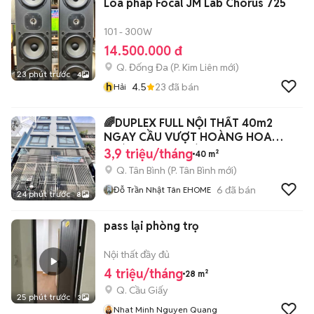
Loa pháp Focal JM Lab Chorus 725
101 - 300W
14.500.000 đ
Q. Đống Đa
(
P. Kim Liên
mới)
23 phút trước
4
h
4.5
23
đã bán
Hải
🌈DUPLEX FULL NỘI THẤT 40m2
NGAY CẦU VƯỢT HOÀNG HOA
THÁM CỘNG HOÀ
3,9 triệu/tháng
40 m²
Q. Tân Bình
(
P. Tân Bình
mới)
6
đã bán
Đỗ Trần Nhật Tân EHOME
24 phút trước
8
pass lại phòng trọ
Nội thất đầy đủ
4 triệu/tháng
28 m²
Q. Cầu Giấy
25 phút trước
3
Nhat Minh Nguyen Quang