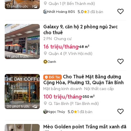
Quận 1
(
P. Bến Thành
mới)
17 phút trước
7
5.0
3
đã bán
Nhất Hoàng BĐS
Galaxy 9, căn hộ 2 phòng ngủ 2wc
cho thuê
2 PN
Chung cư
16 triệu/tháng
68 m²
Quận 4
(
P. Vĩnh Hội
mới)
19 phút trước
O
Oanh
Cho Thuê Mặt Bằng đường
Cộng Hòa, Phường 13, Quận Tân Bình
Mặt bằng kinh doanh
Nội thất cao cấp
100 triệu/tháng
350 m²
Q. Tân Bình
(
P. Tân Bình
mới)
20 phút trước
4
5.0
1
đã bán
Ngọc Thúy
Mèo Golden point Trắng mắt xanh đã