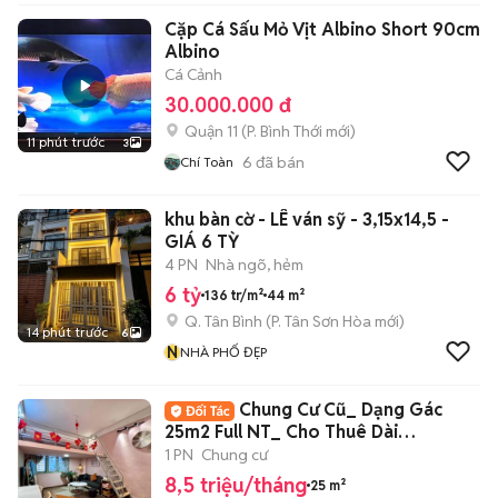
Cặp Cá Sấu Mỏ Vịt Albino Short 90cm
Albino
Cá Cảnh
30.000.000 đ
Quận 11
(
P. Bình Thới
mới)
11 phút trước
3
6
đã bán
Chí Toàn
khu bàn cờ - LÊ ván sỹ - 3,15x14,5 -
GIÁ 6 TỲ
4 PN
Nhà ngõ, hẻm
6 tỷ
136 tr/m²
44 m²
Q. Tân Bình
(
P. Tân Sơn Hòa
mới)
14 phút trước
6
N
NHÀ PHỐ ĐẸP
Chung Cư Cũ_ Dạng Gác
25m2 Full NT_ Cho Thuê Dài
Hạn_Ngay Chợ BThanh
1 PN
Chung cư
8,5 triệu/tháng
25 m²