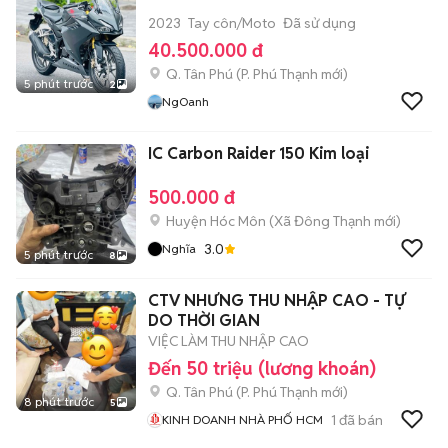
2023
Tay côn/Moto
Đã sử dụng
40.500.000 đ
Q. Tân Phú
(
P. Phú Thạnh
mới)
5 phút trước
2
NgOanh
IC Carbon Raider 150 Kim loại
500.000 đ
Huyện Hóc Môn
(
Xã Đông Thạnh
mới)
3.0
Nghĩa
5 phút trước
8
CTV NHƯNG THU NHẬP CAO - TỰ
DO THỜI GIAN
VIỆC LÀM THU NHẬP CAO
Đến 50 triệu (lương khoán)
Q. Tân Phú
(
P. Phú Thạnh
mới)
8 phút trước
5
1
đã bán
KINH DOANH NHÀ PHỐ HCM