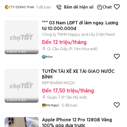
C
1
đã bán
Bấm để hiện số
Chat
CTY DONG THAI
*** 03 Nam LĐPT đi làm ngay. Lương
từ 10.000.000đ
Công ty TNHH Happy and Lily (Việt Nam)
Đến 12 triệu/tháng
Q. Cầu Giấy
(
P. Yên Hòa
mới)
2 phút trước
Mon
TUYỂN TÀI XẾ XE TẢI GIAO NƯỚC
BÌNH
NPP KHÁNH NGỌC
Đến 17,50 triệu/tháng
Quận 7
(
P. Tân Mỹ
mới)
2 phút trước
M
5
đã bán
Ms.Ngọc
Apple iPhone 12 Pro 128GB Vàng
100% góp đưa trước