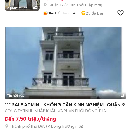
Quận 12
(
P. Tân Thới Hiệp
mới)
2 phút trước
4
25
đã bán
Nhà Đất Hùng Bích
Tin nổi bật
1
*** SALE ADMIN - KHÔNG CẦN KINH NGHIỆM -QUẬN 9
CÔNG TY TNHH NHẬP KHẨU VÀ PHÂN PHỐI ĐÔNG THÁI
Đến 7,50 triệu/tháng
Thành phố Thủ Đức
(
P. Long Trường
mới)