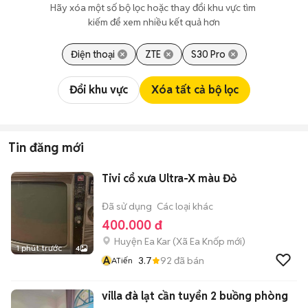
Hãy xóa một số bộ lọc hoặc thay đổi khu vực tìm 
kiếm để xem nhiều kết quả hơn
Điện thoại
ZTE
S30 Pro
Đổi khu vực
Xóa tất cả bộ lọc
Tin đăng mới
Tivi cổ xưa Ultra-X màu Đỏ
Đã sử dụng
Các loại khác
400.000 đ
Huyện Ea Kar
(
Xã Ea Knốp
mới)
1 phút trước
4
A
3.7
92
đã bán
ATiến
villa đà lạt cần tuyển 2 buồng phòng