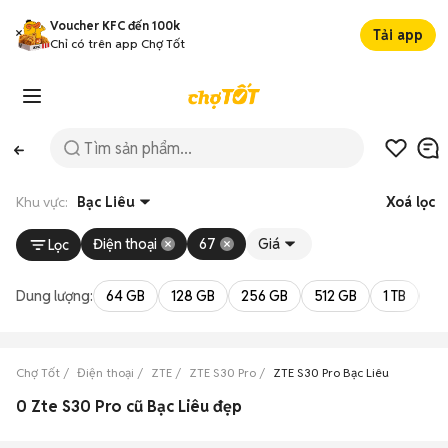
Voucher KFC đến 100k
Tải app
Chỉ có trên app Chợ Tốt
Khu vực:
Bạc Liêu
Xoá lọc
Điện thoại
67
Giá
Lọc
Dung lượng:
64 GB
128 GB
256 GB
512 GB
1 TB
2 
Chợ Tốt
Điện thoại
ZTE
ZTE S30 Pro
ZTE S30 Pro Bạc Liêu
0 Zte S30 Pro cũ Bạc Liêu đẹp