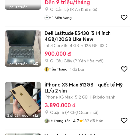
Đến 9 triệu/tháng
1 phút trước
Q. Cẩm Lệ
(
P. An Khê
mới)
HR Biển Vàng
Dell Latitude E5430 i5 14 inch
4GB/120GB Like New
Intel Core i5
4 GB
< 128 GB
SSD
900.000 đ
Q. Cầu Giấy
(
P. Yên Hòa
mới)
1 phút trước
6
T
1
đã bán
Trần Thăng
iPhone XS Max 512GB - quốc tế Mỹ
LL/a 2 sim
iPhone XS Max
512 GB
Hết bảo hành
3.890.000 đ
Quận 5
(
P. Chợ Quán
mới)
2 phút trước
6
4.7
132
đã bán
Lê Trọng Tấn