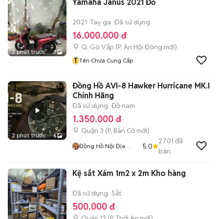
Yamaha Janus 2021 Đỏ
2021
Tay ga
Đã sử dụng
16.000.000 đ
Q. Gò Vấp
(
P. An Hội Đông
mới)
2 phút trước
7
T
Tên Chưa Cung Cấp
Đồng Hồ AVI-8 Hawker Hurricane MK.I
Chính Hãng
Đã sử dụng
Đồ nam
1.350.000 đ
Quận 3
(
P. Bàn Cờ
mới)
2 phút trước
6
2701
đã
5.0
Đồng Hồ Nội Địa
bán
Nhật
Kệ sắt Xám 1m2 x 2m Kho hàng
Đã sử dụng
Sắt
500.000 đ
Quận 12
(
P. Thới An
mới)