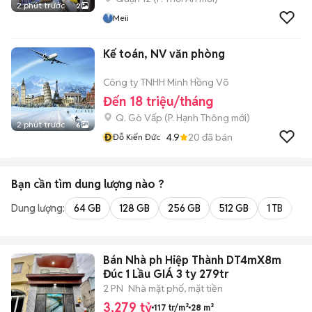
2 phút trước
2
Meii
Kế toán, NV văn phòng
Công ty TNHH Minh Hồng Võ
Đến 18 triệu/tháng
Q. Gò Vấp
(
P. Hạnh Thông
mới)
2 phút trước
6
Đ
4.9
20
đã bán
Đỗ Kiến Đức
Bạn cần tìm
dung lượng
nào ?
Dung lượng:
64 GB
128 GB
256 GB
512 GB
1 TB
2 
Bán Nhà ph Hiệp Thành DT4mX8m
Đúc 1 Lầu GIÁ 3 ty 279tr
2 PN
Nhà mặt phố, mặt tiền
3,279 tỷ
117 tr/m²
28 m²