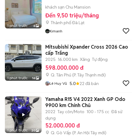
khách sạn Chu Mansion
Đến 9,50 triệu/tháng
Thành phố Đà Lạt
1 phút trước
6
Kimanh
Mitsubishi Xpander Cross 2026 Cao
cấp Trắng
2025
16.000 km
Xăng
Tự động
598.000.000 đ
Q. Tân Phú
(
P. Tây Thạnh
mới)
1 phút trước
16
5.0
22
đã bán
Lê Huy Vũ
Yamaha R15 V4 2022 Xanh GP Odo
9900 km Chính Chủ
2022
Tay côn/Moto
100 - 175 cc
Đã sử
dụng
52.000.000 đ
1 phút trước
20
Q. Gò Vấp
(
P. An Hội Tây
mới)