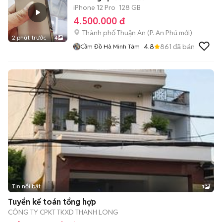
iPhone 12 Pro
128 GB
4.500.000 đ
Thành phố Thuận An
(
P. An Phú
mới)
2 phút trước
4
4.8
861
đã bán
Cầm Đồ Hà Minh Tâm
Tin nổi bật
1
Tuyển kế toán tổng hợp
CÔNG TY CPKT TKXD THANH LONG