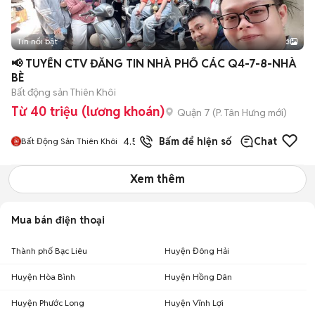
Tin nổi bật
3
📢 TUYỂN CTV ĐĂNG TIN NHÀ PHỐ CÁC Q4-7-8-NHÀ
BÈ
Bất động sản Thiên Khôi
Từ 40 triệu (lương khoán)
Quận 7
(
P. Tân Hưng
mới)
4.5
Bấm để hiện số
Chat
Bất Động Sản Thiên Khôi
Xem thêm
Mua bán điện thoại
Thành phố Bạc Liêu
Huyện Đông Hải
Huyện Hòa Bình
Huyện Hồng Dân
Huyện Phước Long
Huyện Vĩnh Lợi