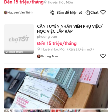
Đến 15 triệu/tháng
Huyện Hóc Môn
Bấm để hiện số
Chat
Nguyen Van Thinh
CẦN TUYỂN NHÂN VIÊN PHỤ VIỆC/
HỌC VIỆC LẮP RÁP
phuong tran
Đến 15 triệu/tháng
Huyện Hóc Môn
(
Xã Bà Điểm
mới)
2 phút trước
Phuong Tran