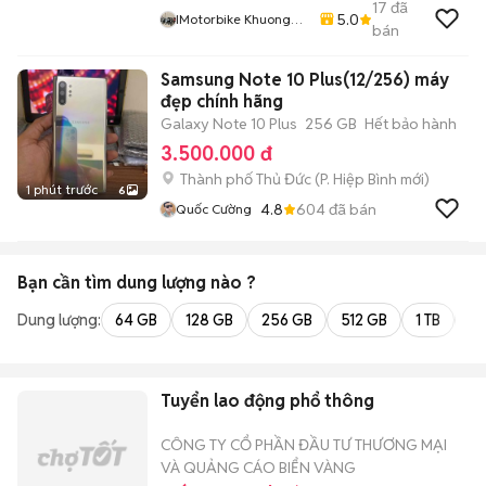
17
đã
5.0
IMotorbike Khuong
bán
Phan
Samsung Note 10 Plus(12/256) máy
đẹp chính hãng
Galaxy Note 10 Plus
256 GB
Hết bảo hành
3.500.000 đ
Thành phố Thủ Đức
(
P. Hiệp Bình
mới)
1 phút trước
6
4.8
604
đã bán
Quốc Cường
Bạn cần tìm
dung lượng
nào ?
Dung lượng:
64 GB
128 GB
256 GB
512 GB
1 TB
2 
Tuyển lao động phổ thông
CÔNG TY CỔ PHẦN ĐẦU TƯ THƯƠNG MẠI
VÀ QUẢNG CÁO BIỂN VÀNG