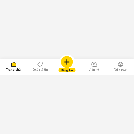
Trang chủ
Quản lý tin
Liên hệ
Tài khoản
Đăng tin
109.000 Bình chọn
Tải ứng dụng Chợ Tốt