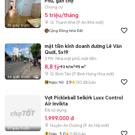
Phủ, gần chợ
Chung cư
5 triệu/tháng
Q. Thanh Khê
(
P. An Khê
mới)
35 giây trước
3
Cộng Đồng Nhà Đất
mặt tiền kinh doanh đường Lê Văn
Quới, 5x19
3 PN
Nhà mặt phố, mặt tiền
8,8 tỷ
93 tr/m²
95 m²
Q. Bình Tân
(
P. Bình Hưng Hòa
mới)
36 giây trước
3
N
2.9
130
đã bán
Ngọc Nữ
Vợt Pickleball Selkirk Luxx Control
Air Invikta
Đã sử dụng
1.999.000 đ
Huyện An Dương
(
P. An Hải
mới)
37 giây trước
t
5.0
3
đã bán
Toàn