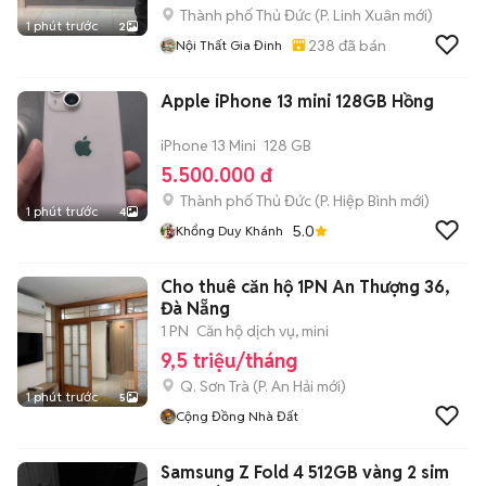
Thành phố Thủ Đức
(
P. Linh Xuân
mới)
1 phút trước
2
238
đã bán
Nội Thất Gia Đinh
Apple iPhone 13 mini 128GB Hồng
iPhone 13 Mini
128 GB
5.500.000 đ
Thành phố Thủ Đức
(
P. Hiệp Bình
mới)
1 phút trước
4
5.0
Khổng Duy Khánh
Cho thuê căn hộ 1PN An Thượng 36,
Đà Nẵng
1 PN
Căn hộ dịch vụ, mini
9,5 triệu/tháng
Q. Sơn Trà
(
P. An Hải
mới)
1 phút trước
5
Cộng Đồng Nhà Đất
Samsung Z Fold 4 512GB vàng 2 sim