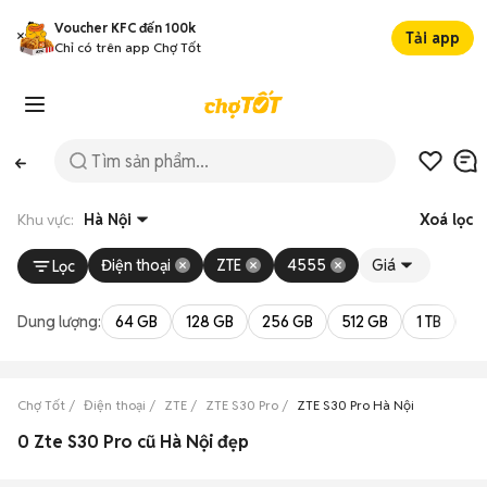
Voucher KFC đến 100k
Tải app
Chỉ có trên app Chợ Tốt
Khu vực:
Hà Nội
Xoá lọc
Điện thoại
ZTE
4555
Giá
Lọc
Dung lượng:
64 GB
128 GB
256 GB
512 GB
1 TB
2 
Chợ Tốt
Điện thoại
ZTE
ZTE S30 Pro
ZTE S30 Pro Hà Nội
0 Zte S30 Pro cũ Hà Nội đẹp