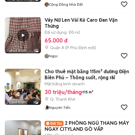
Cộng Đồng Nhà Đất
Váy Nữ Len Vải Kẻ Caro Đan Vặn
Thừng
Đã sử dụng
Đồ nữ
65.000 đ
Quận 8
(
P. Phú Định
mới)
1 phút trước
1
Ngọc
Cho thuê mặt bằng 115m² đường Điện
Biên Phủ – Thông suốt, rộng rãi
Mặt bằng kinh doanh
30 triệu/tháng
115 m²
Q. Thanh Khê
1 phút trước
3
Nguyên Tiến
2 PHÒNG NGỦ THANG MÁY
NGAY CITYLAND GÒ VẤP