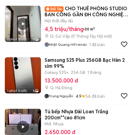
CHO THUÊ PHÒNG STUDIO
BAN CÔNG GẦN ĐH CÔNG NGHIỆP -
CVPM QUANG TRUNG
Nội thất đầy đủ
4,5 triệu/tháng
30 m²
Q. Gò Vấp
(
P. Thông Tây Hội
mới)
1 phút trước
11
1
đã bán
Nhật Quang HiFriendz
Samsung S25 Plus 256GB Bạc Hàn 2
sim 99%
Galaxy S25+
256 GB
1 tháng
13.500.000 đ
Q. Hà Đông
1 phút trước
5
4.9
56
đã bán
Trung Nguyễn
Tủ bếp Nhựa Đài Loan Trắng
200cm**cao 81cm
Mới
Nhựa
2.650.000 đ