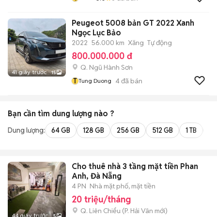
Peugeot 5008 bản GT 2022 Xanh
Ngọc Lục Bảo
2022
56.000 km
Xăng
Tự động
800.000.000 đ
Q. Ngũ Hành Sơn
41 giây trước
15
T
4
đã bán
Tung Duong
Bạn cần tìm
dung lượng
nào ?
Dung lượng:
64 GB
128 GB
256 GB
512 GB
1 TB
2 
Cho thuê nhà 3 tầng mặt tiền Phan
Anh, Đà Nẵng
4 PN
Nhà mặt phố, mặt tiền
20 triệu/tháng
Q. Liên Chiểu
(
P. Hải Vân
mới)
44 giây trước
5