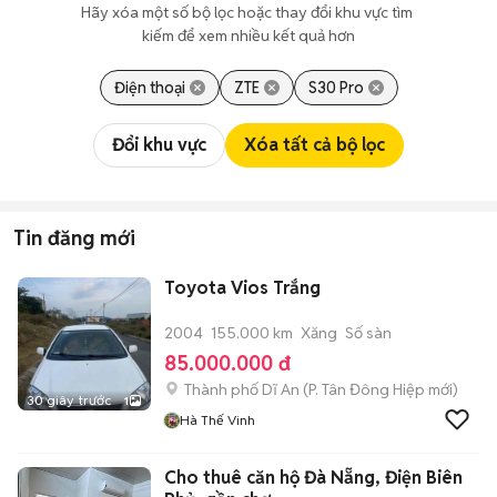
Hãy xóa một số bộ lọc hoặc thay đổi khu vực tìm 
kiếm để xem nhiều kết quả hơn
Điện thoại
ZTE
S30 Pro
Đổi khu vực
Xóa tất cả bộ lọc
Tin đăng mới
Toyota Vios Trắng
2004
155.000 km
Xăng
Số sàn
85.000.000 đ
Thành phố Dĩ An
(
P. Tân Đông Hiệp
mới)
30 giây trước
1
Hà Thế Vinh
Cho thuê căn hộ Đà Nẵng, Điện Biên