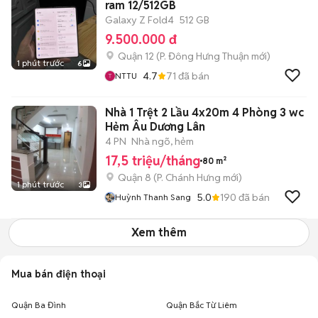
ram 12/512GB
Galaxy Z Fold4
512 GB
9.500.000 đ
Quận 12
(
P. Đông Hưng Thuận
mới)
1 phút trước
6
4.7
71
đã bán
NTTU
Nhà 1 Trệt 2 Lầu 4x20m 4 Phòng 3 wc
Hẻm Âu Dương Lân
4 PN
Nhà ngõ, hẻm
17,5 triệu/tháng
80 m²
Quận 8
(
P. Chánh Hưng
mới)
1 phút trước
3
5.0
190
đã bán
Huỳnh Thanh Sang
Xem thêm
Mua bán điện thoại
Quận Ba Đình
Quận Bắc Từ Liêm