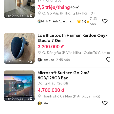
1 PN
Chung cư
7,5 triệu/tháng
40 m²
Q. Gò Vấp
(
P. Thông Tây Hội
mới)
1 phút trước
10
7
đã
4.6
Minh Thành Apartment
bán
Chdv
Loa Bluetooth Harman Kardon Onyx
Studio 7 Đen
3.200.000 đ
Q. Đống Đa
(
P. Văn Miếu - Quốc Tử Giám
mới)
2
đã bán
Nam Lee
1 phút trước
4
Microsoft Surface Go 2 m3
8GB/128GB Bạc
Dòng khác
128 GB
4.700.000 đ
Thành phố Cà Mau
(
P. An Xuyên
mới)
1 phút trước
3
H
Hiếu