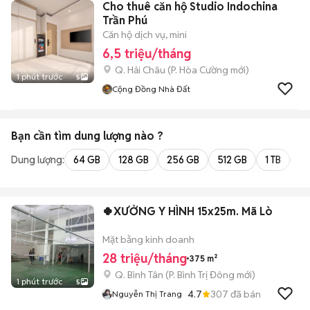
Cho thuê căn hộ Studio Indochina
Trần Phú
Căn hộ dịch vụ, mini
6,5 triệu/tháng
Q. Hải Châu
(
P. Hòa Cường
mới)
1 phút trước
5
Cộng Đồng Nhà Đất
Bạn cần tìm
dung lượng
nào ?
Dung lượng:
64 GB
128 GB
256 GB
512 GB
1 TB
2 
🍀XƯỞNG Y HÌNH 15x25m. Mã Lò
Mặt bằng kinh doanh
28 triệu/tháng
375 m²
Q. Bình Tân
(
P. Bình Trị Đông
mới)
1 phút trước
5
4.7
307
đã bán
Nguyễn Thị Trang