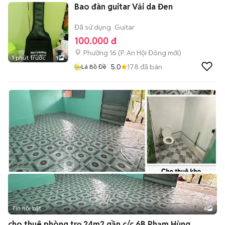
Bao đàn guitar Vải da Đen
Đã sử dụng
Guitar
100.000 đ
Phường 16
(
P. An Hội Đông
mới)
1 phút trước
1
5.0
178
đã bán
Lá Bồ Đề
Tin nổi bật
4
cho thuê phòng trọ 24m2 gần c/c 6B Phạm Hùng