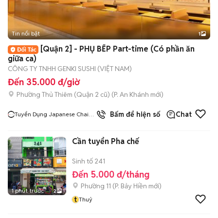
Tin nổi bật
1
[Quận 2] - PHỤ BẾP Part-time (Có phần ăn
giữa ca)
CÔNG TY TNHH GENKI SUSHI (VIỆT NAM)
Đến 35.000 đ/giờ
Phường Thủ Thiêm (Quận 2 cũ)
(
P. An Khánh
mới)
Bấm để hiện số
Chat
Tuyển Dụng Japanese Chain
Restaurants
Cần tuyển Pha chế
Sinh tố 241
Đến 5.000 đ/tháng
Phường 11
(
P. Bảy Hiền
mới)
1 phút trước
2
t
Thuỷ