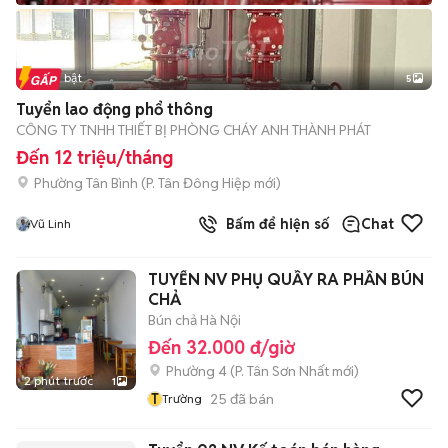
Tin nổi bật
5
Tuyển lao động phổ thông
CÔNG TY TNHH THIẾT BỊ PHÒNG CHÁY ANH THÀNH PHÁT
Đến 12 triệu/tháng
Phường Tân Bình
(
P. Tân Đông Hiệp
mới)
Bấm để hiện số
Chat
Vũ Linh
TUYỂN NV PHỤ QUẦY RA PHẦN BÚN
CHẢ
Bún chả Hà Nội
Đến 32.000 đ/giờ
Phường 4
(
P. Tân Sơn Nhất
mới)
2 phút trước
1
T
25
đã bán
Trường