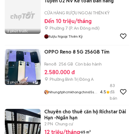
Tuyển 02 NV Kế toán bán hàng
CỬA HÀNG RƯỢU NGOẠI THIÊN KỲ
Đến 10 triệu/tháng
Phường 7
(
P. An Đông
mới)
2 phút trước
Rượu Ngoại Thiên Kỳ
OPPO Reno 8 5G 256GB Tím
Reno8
256 GB
Còn bảo hành
2.580.000 đ
Phường Bình Trị Đông A
2 phút trước
6
83
4.5
đã
Nhungtphcmkhongchin65sa
U54548
bán
Chuyên cho thuê căn hộ Richstar Dài
Hạn -Ngắn hạn
2 PN
Chung cư
12 triệu/tháng
65 m²