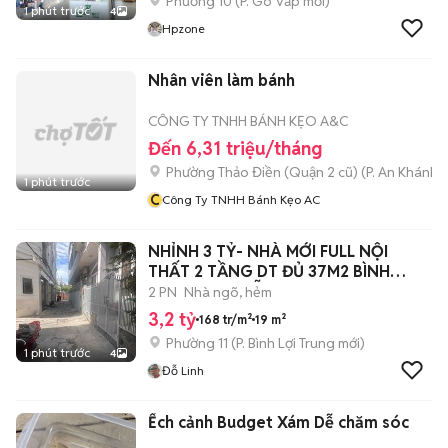
Phường 10
(
P. Gò Vấp
mới)
1 phút trước
4
Hpzone
Nhân viên làm bánh
CÔNG TY TNHH BÁNH KẸO A&C
Đến 6,31 triệu/tháng
Phường Thảo Điền (Quận 2 cũ)
(
P. An Khánh
m
1 phút trước
C
Công Ty TNHH Bánh Kẹo AC
NHỈNH 3 TỶ- NHÀ MỚI FULL NỘI
THẤT 2 TẦNG DT ĐỦ 37M2 BÌNH
THẠNH NGUYỄN
2 PN
Nhà ngõ, hẻm
3,2 tỷ
168 tr/m²
19 m²
Phường 11
(
P. Bình Lợi Trung
mới)
1 phút trước
4
Đỗ Linh
Ếch cảnh Budget Xám Dễ chăm sóc