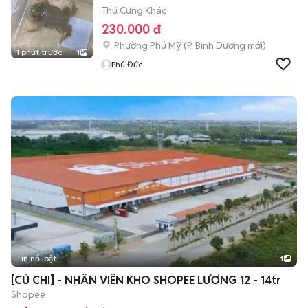
Thú Cưng Khác
230.000 đ
Phường Phú Mỹ
(
P. Bình Dương
mới)
1 phút trước
1
Phú Đức
Tin nổi bật
1
[CỦ CHI] - NHÂN VIÊN KHO SHOPEE LƯƠNG 12 - 14tr
Shopee