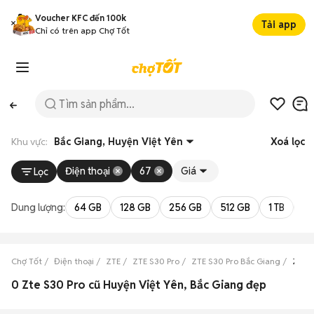
Voucher KFC đến 100k
Tải app
Chỉ có trên app Chợ Tốt
Khu vực:
Bắc Giang, Huyện Việt Yên
Xoá lọc
Điện thoại
67
Giá
Lọc
Dung lượng:
64 GB
128 GB
256 GB
512 GB
1 TB
2 
Chợ Tốt
Điện thoại
ZTE
ZTE S30 Pro
ZTE S30 Pro Bắc Giang
ZTE S
0 Zte S30 Pro cũ Huyện Việt Yên, Bắc Giang đẹp