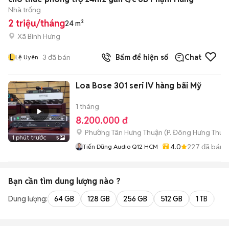
Nhà trống
2 triệu/tháng
24 m²
Xã Bình Hưng
L
3
đã bán
Bấm để hiện số
Chat
Lệ Uyên
Loa Bose 301 seri IV hàng bãi Mỹ
1 tháng
8.200.000 đ
Phường Tân Hưng Thuận
(
P. Đông Hưng Thuậ
1 phút trước
5
4.0
227
đã bán
Tiến Dũng Audio Q12 HCM
Bạn cần tìm
dung lượng
nào ?
Dung lượng:
64 GB
128 GB
256 GB
512 GB
1 TB
2 