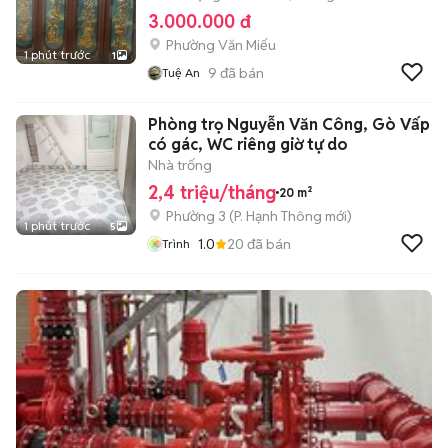
3.000.000 đ
Phường Văn Miếu
1 phút trước
1
9
đã bán
Tuệ An
Phòng trọ Nguyễn Văn Công, Gò Vấp
có gác, WC riêng giờ tự do
Nhà trống
2,4 triệu/tháng
20 m²
Phường 3
(
P. Hạnh Thông
mới)
1 phút trước
5
1.0
20
đã bán
Trình