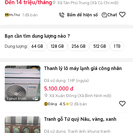
Đến 14 triệu/tháng
Xã Tân Phú Trung
(
Xã Củ Chi
mới)
M
1
đã bán
Bấm để hiện số
Chat
Ms.Thư
Bạn cần tìm
dung lượng
nào ?
Dung lượng:
64 GB
128 GB
256 GB
512 GB
1 TB
2 
Thanh lý lô máy lạnh giá công nhân
Đã sử dụng
1 HP (ngựa)
5.100.000 đ
Xã Xuân Đông
(
Xã Bình Ninh
mới)
1 phút trước
5
Đ
4.5
12
đã bán
Đăng
Tranh gỗ Tứ quý Nâu, vàng, xanh
Đã sử dụng
Tranh ảnh, khung tranh