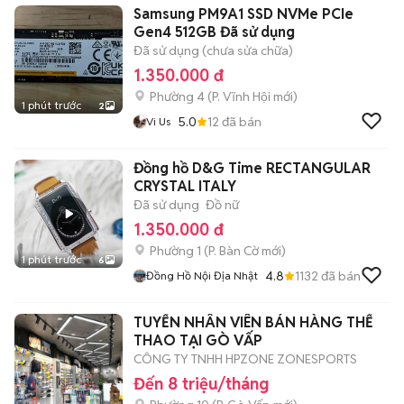
Samsung PM9A1 SSD NVMe PCIe
Gen4 512GB Đã sử dụng
Đã sử dụng (chưa sửa chữa)
1.350.000 đ
Phường 4
(
P. Vĩnh Hội
mới)
1 phút trước
2
5.0
12
đã bán
Vi Us
Đồng hồ D&G Time RECTANGULAR
CRYSTAL ITALY
Đã sử dụng
Đồ nữ
1.350.000 đ
Phường 1
(
P. Bàn Cờ
mới)
1 phút trước
6
4.8
1132
đã bán
Đồng Hồ Nội Địa Nhật
TUYỂN NHÂN VIÊN BÁN HÀNG THỂ
THAO TẠI GÒ VẤP
CÔNG TY TNHH HPZONE ZONESPORTS
Đến 8 triệu/tháng