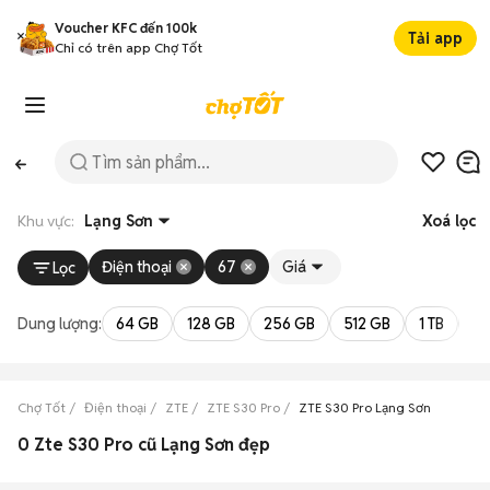
Voucher KFC đến 100k
Tải app
Chỉ có trên app Chợ Tốt
Khu vực:
Lạng Sơn
Xoá lọc
Điện thoại
67
Giá
Lọc
Dung lượng:
64 GB
128 GB
256 GB
512 GB
1 TB
2 
Chợ Tốt
Điện thoại
ZTE
ZTE S30 Pro
ZTE S30 Pro Lạng Sơn
0 Zte S30 Pro cũ Lạng Sơn đẹp