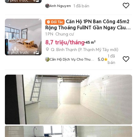
7 phút trước
6
1
đã bán
Anh Nguyen
Căn Hộ 1PN Ban Công 45m2
Rộng Thoáng FullNT Gần Ngay Cầu
Thị Nghè
1 PN
Chung cư
8,7 triệu/tháng
45 m²
Q. Bình Thạnh
(
P. Thạnh Mỹ Tây
mới)
8 phút trước
8
1
đã
5.0
Căn Hộ Dịch Vụ Cho Thuê
bán
TPHCM