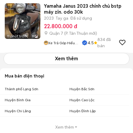
Yamaha Janus 2023 chính chủ bstp
máy zin. odo 30k
2023
Tay ga
Đã sử dụng
22.800.000 đ
Quận 7
(
P. Tân Thuận
mới)
11 phút trước
11
834
đã
4.5
Xe Trả Góp Hiếu
bán
CT
Xem thêm
Mua bán điện thoại
Thành phố Lạng Sơn
Huyện Bắc Sơn
Huyện Bình Gia
Huyện Cao Lộc
Huyện Chi Lăng
Huyện Đình Lập
Xem thêm