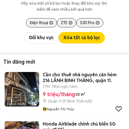
Hãy xóa một số bộ lọc hoặc thay đổi khu vực tìm 
kiếm để xem nhiều kết quả hơn
Điện thoại
ZTE
S30 Pro
Đổi khu vực
Xóa tất cả bộ lọc
Tin đăng mới
Cần cho thuê nhà nguyên căn hẻm
216 LÃNH BINH THĂNG, quận 11.
1 PN
Nhà ngõ, hẻm
9 triệu/tháng
22 m²
Quận 11
(
P. Bình Thới
mới)
1 phút trước
3
N
Nguyễn Thị Thủy
Honda Airblade chính chủ biển SG