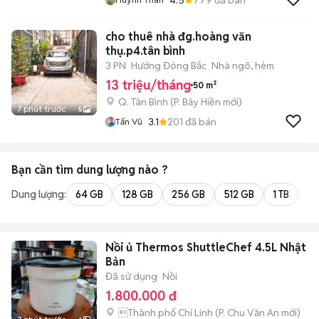
cho thuê nhà đg.hoàng văn
thụ.p4.tân bình
3 PN
Hướng Đông Bắc
Nhà ngõ, hẻm
13 triệu/tháng
50 m²
Q. Tân Bình
(
P. Bảy Hiền
mới)
7 phút trước
5
3.1
201
đã bán
Tấn Vũ
Bạn cần tìm
dung lượng
nào ?
Dung lượng:
64 GB
128 GB
256 GB
512 GB
1 TB
2 
Nồi ủ Thermos ShuttleChef 4.5L Nhật
Bản
Đã sử dụng
Nồi
1.800.000 đ
Thành phố Chí Linh
(
P. Chu Văn An
mới)