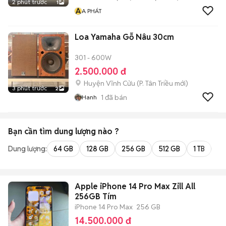
2 phút trước
1
A
A PHÁT
Loa Yamaha Gỗ Nâu 30cm
301 - 600W
2.500.000 đ
Huyện Vĩnh Cửu
(
P. Tân Triều
mới)
3 phút trước
2
1
đã bán
Hanh
Bạn cần tìm
dung lượng
nào ?
Dung lượng:
64 GB
128 GB
256 GB
512 GB
1 TB
2 
Apple iPhone 14 Pro Max Zill All
256GB Tím
iPhone 14 Pro Max
256 GB
14.500.000 đ