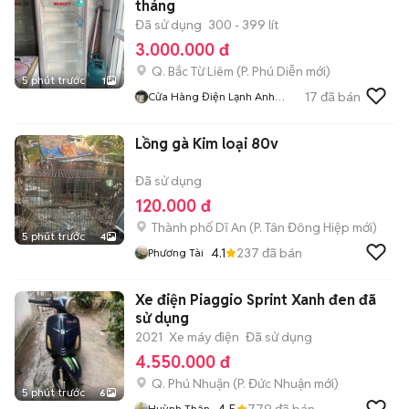
tháng
Đã sử dụng
300 - 399 lít
3.000.000 đ
Q. Bắc Từ Liêm
(
P. Phú Diễn
mới)
5 phút trước
1
17
đã bán
Cửa Hàng Điện Lạnh Anh
Quang
Lồng gà Kim loại 80v
Đã sử dụng
120.000 đ
Thành phố Dĩ An
(
P. Tân Đông Hiệp
mới)
5 phút trước
4
4.1
237
đã bán
Phương Tài
Xe điện Piaggio Sprint Xanh đen đã
sử dụng
2021
Xe máy điện
Đã sử dụng
4.550.000 đ
Q. Phú Nhuận
(
P. Đức Nhuận
mới)
5 phút trước
6
4.5
779
đã bán
Huỳnh Thân