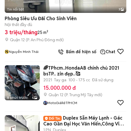
Tin nổi bật
7
+
2
Phòng Siêu Ưu Đãi Cho Sinh Viên
Nội thất đầy đủ
3 triệu/tháng
25 m²
Quận 12
(
P. An Phú Đông
mới)
N
Bấm để hiện số
Chat
Nguyễn Minh Thái
🌈TPhcm..HondaAB chính chủ 2021
bsTP.. zin đẹp..🥰
2021
Tay ga
100 - 175 cc
Đã sử dụng
15.000.000 đ
Quận 12
(
P. Trung Mỹ Tây
mới)
8 phút trước
5
MotoGiáRẻTPHCM
Duplex Sẵn Máy Lạnh - Gác
Cao Gần Đại Học Văn Hiến,Công Viên
Đầm Sen
1 PN
Duplex