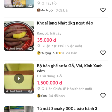
Q. Tây Hồ
3 phút trước
5
3
đã bán
Mai Ngọc
Khoai lang Nhật 2kg ngọt dẻo
Rau, củ, trái cây
35.000 đ
Quận 7
(
P. Phú Thuận
mới)
4 phút trước
2
P
5.0
20
đã bán
Phượng
Bộ bàn ghế sofa Gỗ, Vải, Kính Xanh
cám
Đã sử dụng
Gỗ
1.500.000 đ
Q. Liên Chiểu
(
P. Hòa Khánh
mới)
4 phút trước
1
B
34
đã bán
Bình
Tủ mát Sanaky 300L bảo hành 3