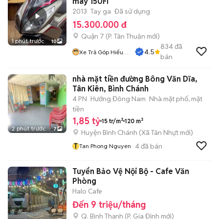
máy 150Fi
2013
Tay ga
Đã sử dụng
15.300.000 đ
Quận 7
(
P. Tân Thuận
mới)
1 phút trước
10
834
đã
4.5
Xe Trả Góp Hiếu
bán
CT
nhà mặt tiền đường Bông Văn Dĩa,
Tân Kiên, Bình Chánh
4 PN
Hướng Đông Nam
Nhà mặt phố, mặt
tiền
1,85 tỷ
15 tr/m²
120 m²
2 phút trước
7
Huyện Bình Chánh
(
Xã Tân Nhựt
mới)
T
4
đã bán
Tan Phong Nguyen
Tuyển Bảo Vệ Nội Bộ - Cafe Văn
Phòng
Halo Cafe
Đến 9 triệu/tháng
Q. Bình Thạnh
(
P. Gia Định
mới)