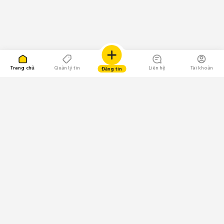
Trang chủ
Quản lý tin
Liên hệ
Tài khoản
Đăng tin
109.000 Bình chọn
Tải ứng dụng Chợ Tốt
Về Chợ Tốt
Quy chế sàn
Chính sách bảo mật
Giải quyết tranh chấp
CÔNG TY TNHH CHỢ TỐT - Người đại diện theo pháp luật:
Nguyễn Trọng Tấn; GPDKKD: 0312120782 do Sở KH & ĐT TP.HCM cấp ngày