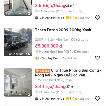
3,5 triệu/tháng
25 m²
Q. Tân Phú
(
P. Phú Thạnh
mới)
9 phút trước
7
5.0
4
đã bán
Tuấn Anh HiFriendz
Thaco Foton 2009 900kg Xanh
2009
< 1 tấn
Việt Nam
Đã sử dụng
65.000.000 đ
Huyện Hóc Môn
(
Xã Bà Điểm
mới)
10 phút trước
5
L
26
đã bán
Le Van Tuy Duan
Cho Thuê Phòng Ban Công -
Rộng Rãi - Ngay Đại Học Văn
Hiến,Đầm Sen
1 PN
Căn hộ dịch vụ, mini
3,4 triệu/tháng
27 m²
Q. Tân Phú
(
P. Phú Thạnh
mới)
11 phút trước
7
5.0
4
đã bán
Tuấn Anh HiFriendz