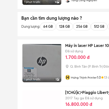
Tung Long Nguyen
1 phút trước
5
Bạn cần tìm
dung lượng
nào ?
Dung lượng:
64 GB
128 GB
256 GB
512 GB
Máy in laser HP Laser 
Đã sử dụng
1.700.000 đ
Q. Bình Tân
(
P. Bình Trị Đ
H
1.0
13
đ
Hưng Thịnh Printer
1 phút trước
1
[1CHỦ]👉Piaggio Liber
2017
Tay ga
Đã sử dụng
16.800.000 đ