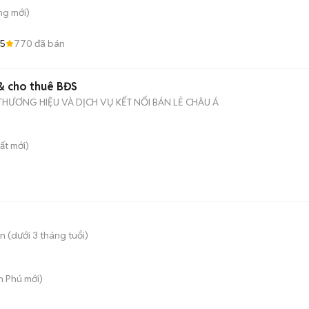
ông
mới)
.5
770
đã bán
 & cho thuê BĐS
THƯƠNG HIỆU VÀ DỊCH VỤ KẾT NỐI BÁN LẺ CHÂU Á
ất
mới)
 (dưới 3 tháng tuổi)
An Phú
mới)