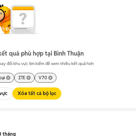
kết quả phù hợp tại Bình Thuận
hay đổi khu vực tìm kiếm để xem nhiều kết quả hơn
oại
ZTE
V70
 vực
Xóa tất cả bộ lọc
3 tháng