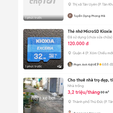
Thị xã Tân Uyên
(
P. Tân K
Tuyển Dụng Phong Mã
1 phút trước
Thẻ nhớ MicroSD Kioxia
Đã sử dụng (chưa sửa chữa)
120.000 đ
Quận 4
(
P. Xóm Chiếu
mới
4.9
688
đã
Phạm Anh Kiệt
1 phút trước
4
Cho thuê nhà trọ đẹp, ti
Nhà trống
3,2 triệu/tháng
30 m²
Thành phố Thủ Đức
(
P. T