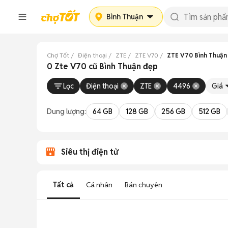
Bình Thuận
Chợ Tốt
Điện thoại
ZTE
ZTE V70
ZTE V70 Bình Thuận
0 Zte V70 cũ Bình Thuận đẹp
Lọc
Điện thoại
ZTE
4496
Giá
Dung lượng:
64 GB
128 GB
256 GB
512 GB
Siêu thị điện tử
Tất cả
Cá nhân
Bán chuyên