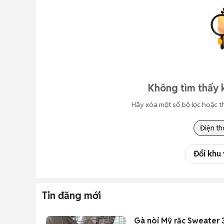
Không tìm thấy 
Hãy xóa một số bộ lọc hoặc t
Điện th
Đổi khu
Tin đăng mới
Gà nòi Mỹ rặc Sweater 