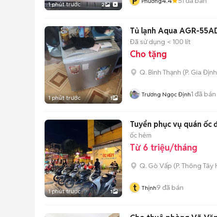
P
4.4
51
đã bán
Phương
1 phút trước
2
Tủ lạnh Aqua AGR-55A
Đã sử dụng
< 100 lít
Cho tặng
Q. Bình Thạnh
(
P. Gia Định
1
đã bán
Trương Ngọc Định
1 phút trước
1
Tuyển phục vụ quán ốc
ốc hẻm
Từ 6 triệu/tháng
Q. Gò Vấp
(
P. Thông Tây 
t
9
đã bán
Thịnh
1 phút trước
1