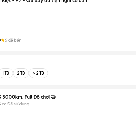
iệt - P7 - Q6 đầy đủ tiện nghi cơ bản
0
6
đã bán
1 TB
2 TB
> 2 TB
5000km..Full Đồ chơi 🤝
5 cc
Đã sử dụng