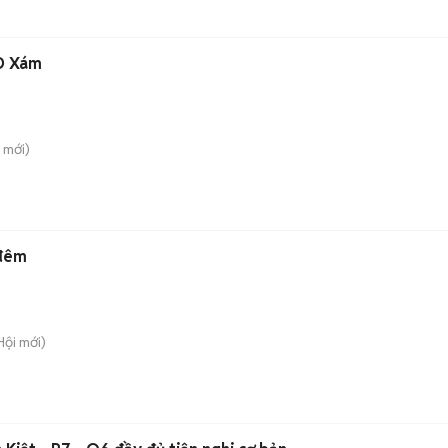
D Xám
mới)
 đêm
Hội
mới)