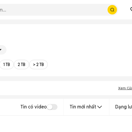
1 TB
2 TB
> 2 TB
Xem Cử
Tin có video
Tin mới nhất
Dạng lư