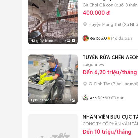
Gà Chọi
Gà con (dưới 3 thán
400.000 đ
Huyện Mang Thít
(
Xã Nhơ
5.0
146
đã bán
Gà Cỏ
43 giây trước
6
TUYỂN RỬA CHÉN AEON
saigonnew
Đến 6,20 triệu/tháng
Q. Bình Tân
(
P. An Lạc
mới
50
đã bán
Anh Đức
1 phút trước
5
NHÂN VIÊN BƯU CỤC T
CÔNG TY CỔ PHẦN VẬN TẢ
Đến 10 triệu/tháng