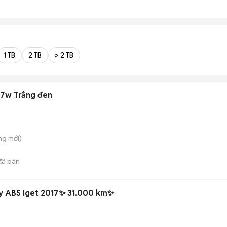
1 TB
2 TB
> 2 TB
107w Trắng đen
ông
mới)
ã bán
ty ABS Iget 2017✨ 31.000 km✨