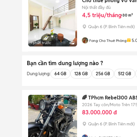
Cho thuê phòng Võ Văn K
Nội thất đầy đủ
4,5 triệu/tháng
30 m²
Quận 6
(
P. Bình Tiên
mới)
5.
Fong Cho Thuê Phòng
1 phút trước
4
Bạn cần tìm
dung lượng
nào ?
Dung lượng:
64 GB
128 GB
256 GB
512 GB
🌈 TPhcm Rebel300 ABS 
2026
Tay côn/Moto
Trên 17
83.000.000 đ
Quận 6
(
P. Bình Tiên
mới)