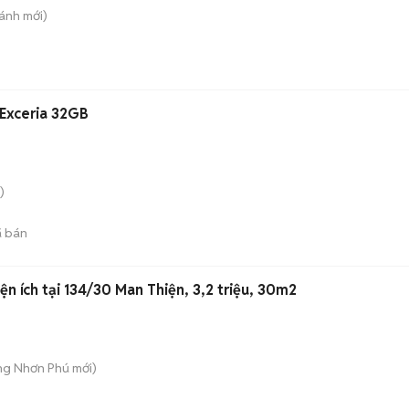
hánh
mới)
 Exceria 32GB
)
 bán
ện ích tại 134/30 Man Thiện, 3,2 triệu, 30m2
ăng Nhơn Phú
mới)