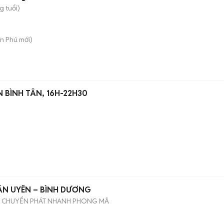
g tuổi)
n Phú
mới)
 BÌNH TÂN, 16H-22H30
)
ÂN UYÊN – BÌNH DƯƠNG
I CHUYỂN PHÁT NHANH PHONG MÃ