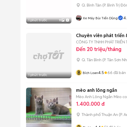
Q. Bình Tân
(
P. Bình Trị Đ
4
Xe Máy Bùi Tiến Dũng
1 phút trước
11
Chuyên viên phát triển
CÔNG TY TNHH PHÁT TRIỂN 
Đến 20 triệu/tháng
Q. Tân Bình
(
P. Tân Sơn Nh
B
4.5
66
đã bán
Bích Loan
1 phút trước
mèo anh lông ngắn
Mèo Anh Lông Ngắn
Mèo con
1.400.000 đ
Thành phố Thuận An
(
P. 