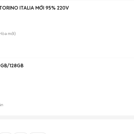
TORINO ITALIA MỚI 95% 220V
 Hòa
mới)
 6GB/128GB
án