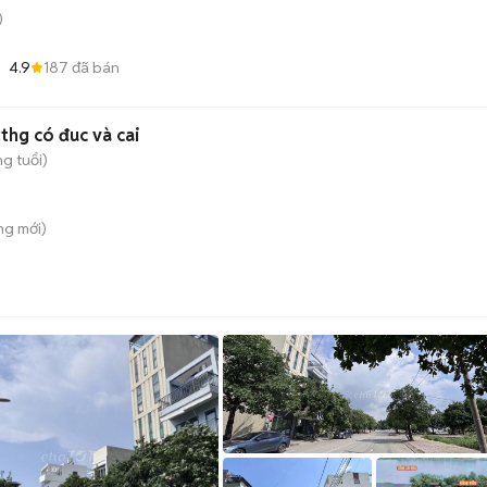
)
4.9
187
đã bán
thg có đuc và cai
g tuổi)
ng
mới)