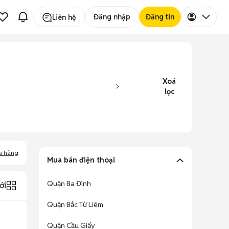
Đăng nhập
Đăng tin
Liên hệ
Xoá
lọc
a hàng
Mua bán điện thoại
Quận Ba Đình
ới
Quận Bắc Từ Liêm
Quận Cầu Giấy