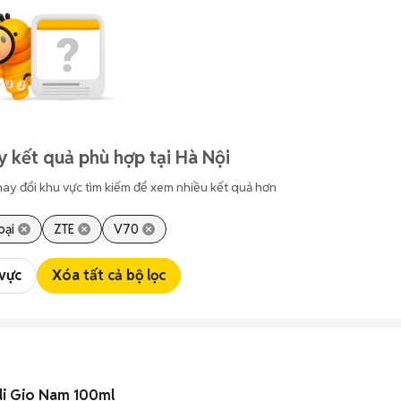
y kết quả phù hợp tại Hà Nội
hay đổi khu vực tìm kiếm để xem nhiều kết quả hơn
oại
ZTE
V70
 vực
Xóa tất cả bộ lọc
di Gio Nam 100ml