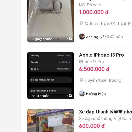
Mới
Đồ nam
1.000.000 đ
Q. Bình Thạnh
(
P. Thạnh M
3
đã bán
Anh Nguyễn
28 giây trước
1
Apple iPhone 13 Pro
iPhone 13 Pro
6.500.000 đ
Huyện Xuân Trường
Hoàng Hiệu
1 phút trước
1
Xe đạp thanh lý❤️💚 n
Xe đạp phổ thông
Việt Nam
600.000 đ