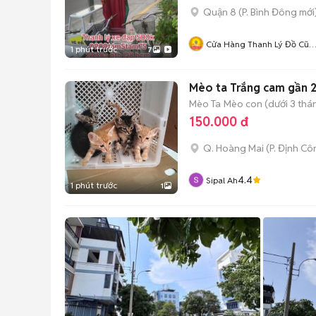
Quận 8
(
P. Bình Đông
mới
Cửa Hàng Thanh Lý Đồ Cũ
1 phút trước
7
Mới
Mèo ta Trắng cam gần 2
Mèo Ta
Mèo con (dưới 3 thán
150.000 đ
Q. Hoàng Mai
(
P. Định Cô
4.4
Sipal Ah
1 phút trước
1