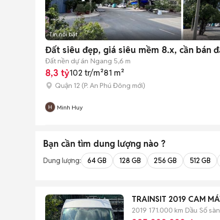
Tin nổi bật
Đất siêu đẹp, giá siêu mềm 8.x, cần bán đ
Đất nền dự án
Ngang 5,6 m
8,3 tỷ
102 tr/m²
81 m²
Quận 12
(
P. An Phú Đông
mới)
Minh Huy
Bạn cần tìm
dung lượng
nào ?
Dung lượng:
64 GB
128 GB
256 GB
512 GB
TRAINSIT 2019 CAM MÁ
2019
171.000 km
Dầu
Số sàn