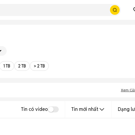
1 TB
2 TB
> 2 TB
Xem Cử
Tin có video
Tin mới nhất
Dạng lư