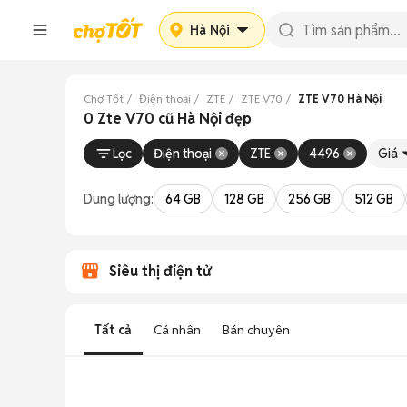
Hà Nội
Chợ Tốt
Điện thoại
ZTE
ZTE V70
ZTE V70 Hà Nội
0 Zte V70 cũ Hà Nội đẹp
Lọc
Điện thoại
ZTE
4496
Giá
Dung lượng:
64 GB
128 GB
256 GB
512 GB
Siêu thị điện tử
Tất cả
Cá nhân
Bán chuyên