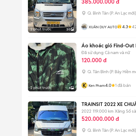
385.000.000 đ
Q. Bình Tân
(
P. An Lạc
mới
4.3
4
XUÂN DUY AUTO
2 phút trước
20
Áo khoác gió Find-Out N
Đã sử dụng
Cả nam và nữ
120.000 đ
Q. Tân Bình
(
P. Bảy Hiền
mớ
K
4.0
1
đã bán
Ken Pham
2 phút trước
4
TRAINSIT 2022 XE CHU
2022
119.000 km
Xăng
Số s
520.000.000 đ
Q. Bình Tân
(
P. An Lạc
mới