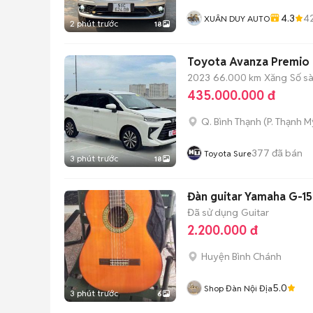
4.3
4
XUÂN DUY AUTO
2 phút trước
18
Toyota Avanza Premio 
2023
66.000 km
Xăng
Số s
435.000.000 đ
Q. Bình Thạnh
(
P. Thạnh M
377
đã bán
Toyota Sure
3 phút trước
18
Đàn guitar Yamaha G-1
Đã sử dụng
Guitar
2.200.000 đ
Huyện Bình Chánh
5.0
Shop Đàn Nội Địa
3 phút trước
6