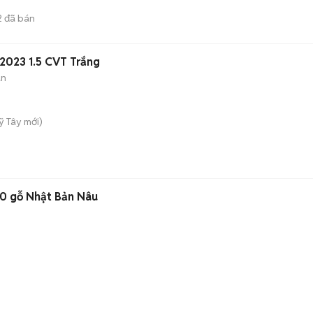
2
đã bán
2023 1.5 CVT Trắng
àn
ỹ Tây
mới)
50 gỗ Nhật Bản Nâu