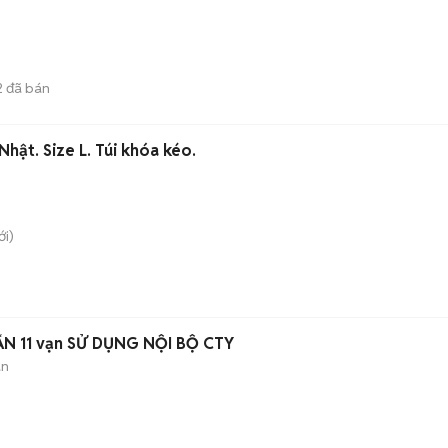
)
2
đã bán
hật. Size L. Túi khóa kéo.
i)
ẨN 11 vạn SỬ DỤNG NỘI BỘ CTY
àn
)