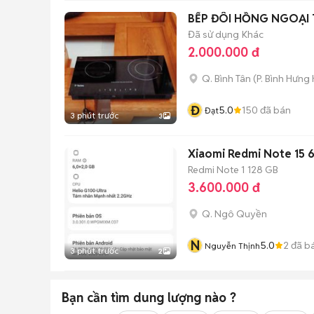
BẾP ĐÔI HỒNG NGOẠI 
Đã sử dụng
Khác
2.000.000 đ
Q. Bình Tân
(
P. Bình Hưng
Đ
5.0
150
đã bán
Đạt
3 phút trước
3
Xiaomi Redmi Note 15
Redmi Note 1
128 GB
3.600.000 đ
Q. Ngô Quyền
N
5.0
2
đã b
Nguyễn Thịnh
3 phút trước
2
Bạn cần tìm
dung lượng
nào ?