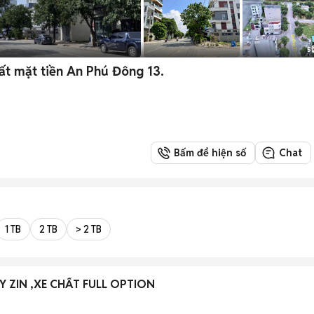
5
ất mặt tiền An Phú Đông 13.
Bấm để hiện số
Chat
1 TB
2 TB
> 2 TB
Y ZIN ,XE CHẤT FULL OPTION