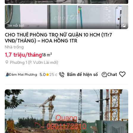
Tin nổi bật
3
CHO THUÊ PHÒNG TRỌ NỮ QUẬN 10 HCM (1Tr7
VNĐ/THÁNG) – HOA HỒNG 1TR
Nhà trống
1,7 triệu/tháng
18 m²
Phường 1
(
P. Vườn Lài
mới)
5.0
25
đã bán
Bấm để hiện số
Chat
Đàm Mai Phương