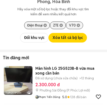
Phong, Hòa Bình
Hãy xóa một số bộ lọc hoặc thay đổi khu vực tìm 
kiếm để xem nhiều kết quả hơn
Điện thoại
ZTE
V70
Đổi khu vực
Xóa tất cả bộ lọc
Tin đăng mới
Màn hình LG 25G523B-B vừa mua
xong cần bán
Đã sử dụng (chưa sửa chữa)
>12 tháng
2.300.000 đ
Phường Sài Đồng
(
P. Phúc Lợi
mới)
1 phút trước
1
5.0
128
đã bán
Phạm Tiến Dũng