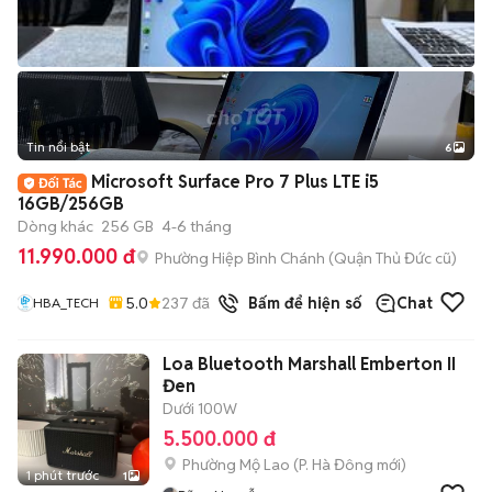
Tin nổi bật
6
+
2
Microsoft Surface Pro 7 Plus LTE i5
16GB/256GB
Dòng khác
256 GB
4-6 tháng
11.990.000 đ
Phường Hiệp Bình Chánh (Quận Thủ Đức cũ)
5.0
237
đã bán
Bấm để hiện số
Chat
HBA_TECH
Loa Bluetooth Marshall Emberton II
Đen
Dưới 100W
5.500.000 đ
Phường Mộ Lao
(
P. Hà Đông
mới)
1 phút trước
1