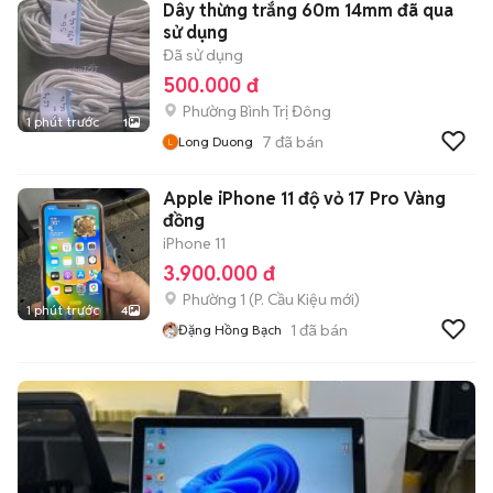
Dây thừng trắng 60m 14mm đã qua
sử dụng
Đã sử dụng
500.000 đ
Phường Bình Trị Đông
1 phút trước
1
7
đã bán
Long Duong
Apple iPhone 11 độ vỏ 17 Pro Vàng
đồng
iPhone 11
3.900.000 đ
Phường 1
(
P. Cầu Kiệu
mới)
1 phút trước
4
1
đã bán
Đặng Hồng Bạch