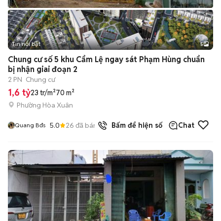
Tin nổi bật
5
Chung cư số 5 khu Cẩm Lệ ngay sát Phạm Hùng chuẩn
bị nhận giai đoạn 2
2 PN
Chung cư
1,6 tỷ
23 tr/m²
70 m²
Phường Hòa Xuân
5.0
26
đã bán
Bấm để hiện số
Chat
Quang Bđs