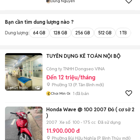
Dũng Nguyễn
Bạn cần tìm
dung lượng
nào ?
Dung lượng:
64 GB
128 GB
256 GB
512 GB
1 TB
2 
TUYỂN DỤNG KẾ TOÁN NỘI BỘ
Công ty TNHH Dongseo VINA
Đến 12 triệu/tháng
Phường 13
(
P. Tân Bình
mới)
1 phút trước
1
c
1
đã bán
Choi Min Gi
Honda Wave @ 100 2007 Đỏ ( cơ sở 2
)
2007
Xe số
100 - 175 cc
Đã sử dụng
11.900.000 đ
Phường Bùi Hữu Nghĩa
(
P. Bình Thủy
mới)