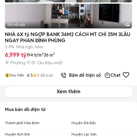
Tin nổi bật
7
+
2
NHÀ 6X tỷ NGỢP BANK 36M2 CÁCH MT CHỈ 25M 3LẦU
NGAY PHAN ĐÌNH PHÙNG
5 PN
Nhà ngõ, hẻm
6,999 tỷ
194 tr/m²
36 m²
Phường 17
(
P. Cầu Kiệu
mới)
c
4.5
3
đã bán
Bấm để hiện số
Chat
Chu Tiến
Xem thêm
Mua bán đồ điện tử
Thành phố Hòa Bình
Huyện Đà Bắc
Huyện Kim Bôi
Huyện Lạc Sơn