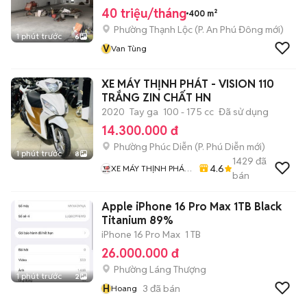
40 triệu/tháng
400 m²
Phường Thạnh Lộc
(
P. An Phú Đông
mới)
1 phút trước
6
V
Van Tùng
XE MÁY THỊNH PHÁT - VISION 110
TRẮNG ZIN CHẤT HN
2020
Tay ga
100 - 175 cc
Đã sử dụng
14.300.000 đ
Phường Phúc Diễn
(
P. Phú Diễn
mới)
1 phút trước
8
1429
đã
4.6
XE MÁY THỊNH PHÁT
bán
XE LƯỚT GIÁ RẺ
Apple iPhone 16 Pro Max 1TB Black
Titanium 89%
iPhone 16 Pro Max
1 TB
26.000.000 đ
Phường Láng Thượng
1 phút trước
2
H
3
đã bán
Hoang