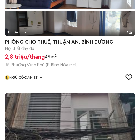
Tin ưu tiên
5
PHÒNG CHO THUÊ, THUẬN AN, BÌNH DƯƠNG
Nội thất đầy đủ
2,8 triệu/tháng
45 m²
Phường Vĩnh Phú
(
P. Bình Hòa
mới)
N
NGŨ CỐC AN SINH