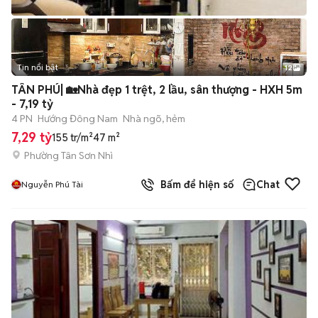
Tin nổi bật
12
+
2
TÂN PHÚ| 🏡Nhà đẹp 1 trệt, 2 lầu, sân thượng - HXH 5m
- 7,19 tỷ
4 PN
Hướng Đông Nam
Nhà ngõ, hẻm
7,29 tỷ
155 tr/m²
47 m²
Phường Tân Sơn Nhì
Bấm để hiện số
Chat
Nguyễn Phú Tài