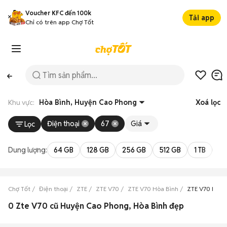
Voucher KFC đến 100k
Tải app
Chỉ có trên app Chợ Tốt
Khu vực:
Hòa Bình, Huyện Cao Phong
Xoá lọc
Điện thoại
67
Giá
Lọc
Dung lượng:
64 GB
128 GB
256 GB
512 GB
1 TB
2 
Chợ Tốt
Điện thoại
ZTE
ZTE V70
ZTE V70 Hòa Bình
ZTE V70 Huyệ
0 Zte V70 cũ Huyện Cao Phong, Hòa Bình đẹp