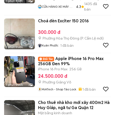
1 phút trước
4
1435
đã
4.3
CỬA HÀNG XE MÁY VŨ
bán
Fi
Choá đèn Exciter 150 2016
300.000 đ
Phường Hòa Thọ Đông
(
P. Cẩm Lệ
mới)
1
đã bán
Xuân Phước
1 phút trước
1
Apple iPhone 16 Pro Max
256GB Đen 99%
iPhone 16 Pro Max
256 GB
24.500.000 đ
Phường Giảng Võ
1 phút trước
3
1
đã bán
MiATech - Shop Táo Lock
Cho thuê nhà kho mới xây 400m2 Hà
Huy Giáp, ngã tư Ga Quận 12
Mặt bằng kinh doanh