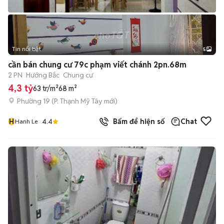
Tin nổi bật
5
cần bán chung cư 79c phạm viết chánh 2pn.68m
2 PN
Hướng Bắc
Chung cư
4,3 tỷ
63 tr/m²
68 m²
Phường 19
(
P. Thạnh Mỹ Tây
mới)
H
4.4
Bấm để hiện số
Chat
Hanh Le