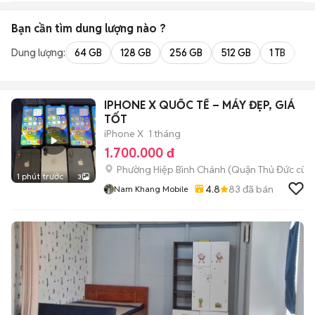
Bạn cần tìm
dung lượng
nào ?
Dung lượng:
64 GB
128 GB
256 GB
512 GB
1 TB
2 
IPHONE X QUỐC TẾ – MÁY ĐẸP, GIÁ
TỐT
iPhone X
1 tháng
1.700.000 đ
Phường Hiệp Bình Chánh (Quận Thủ Đức cũ)
1 phút trước
3
4.8
83
đã bán
Nam Khang Mobile