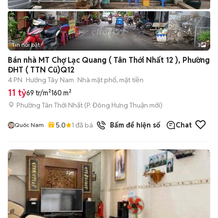
Tin nổi bật
3
Bán nhà MT Chợ Lạc Quang ( Tân Thới Nhất 12 ), Phường
ĐHT ( TTN Cũ)Q12
4 PN
Hướng Tây Nam
Nhà mặt phố, mặt tiền
11 tỷ
69 tr/m²
160 m²
Phường Tân Thới Nhất
(
P. Đông Hưng Thuận
mới)
5.0
1
đã bán
Bấm để hiện số
Chat
Quôc Nam