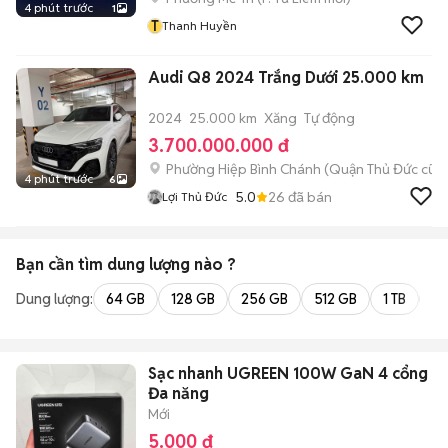
4 phút trước
1
T
Thanh Huyền
Audi Q8 2024 Trắng Dưới 25.000 km
2024
25.000 km
Xăng
Tự động
3.700.000.000 đ
Phường Hiệp Bình Chánh (Quận Thủ Đức cũ)
4 phút trước
6
5.0
26
đã bán
Lợi Thủ Đức
Bạn cần tìm
dung lượng
nào ?
Dung lượng:
64 GB
128 GB
256 GB
512 GB
1 TB
2 
Sạc nhanh UGREEN 100W GaN 4 cổng
Đa năng
Mới
5.000 đ