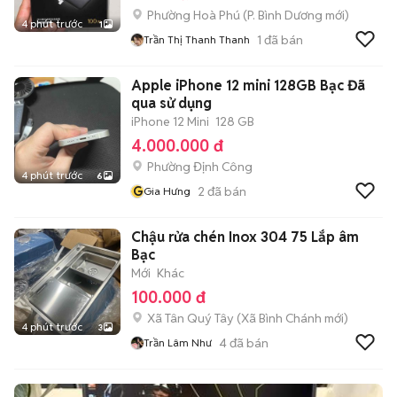
Phường Hoà Phú
(
P. Bình Dương
mới)
4 phút trước
1
1
đã bán
Trần Thị Thanh Thanh
Apple iPhone 12 mini 128GB Bạc Đã
qua sử dụng
iPhone 12 Mini
128 GB
4.000.000 đ
Phường Định Công
4 phút trước
6
G
2
đã bán
Gia Hưng
Chậu rửa chén Inox 304 75 Lắp âm
Bạc
Mới
Khác
100.000 đ
Xã Tân Quý Tây
(
Xã Bình Chánh
mới)
4 phút trước
3
4
đã bán
Trần Lâm Như