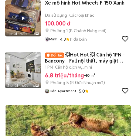
Xe mô hình Hot Wheels F-150 Xanh
Đã sử dụng
Các loại khác
100.000 đ
Phường 1
(
P. Chánh Hưng
mới)
1 phút trước
1
4.3
11
đã bán
Minh
💥Hot Hot 💥 Căn hộ 1PN -
Bancony - Full nội thất, máy giặt
riêng đây
1 PN
Căn hộ dịch vụ, mini
6,8 triệu/tháng
40 m²
Phường 5
(
P. Đức Nhuận
mới)
2 phút trước
6
5.0
Tiến Apartment