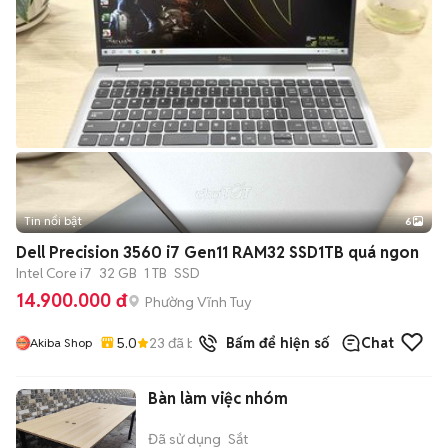
Tin nổi bật
6
+
2
Dell Precision 3560 i7 Gen11 RAM32 SSD1TB quá ngon
Intel Core i7
32 GB
1 TB
SSD
14.900.000 đ
Phường Vĩnh Tuy
5.0
23
đã bán
Bấm để hiện số
Chat
Akiba Shop
Bàn làm việc nhóm
Đã sử dụng
Sắt