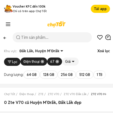
Voucher KFC đến 100k
Tải app
Chỉ có trên app Chợ Tốt
Khu vực:
Đắk Lắk, Huyện M'Đrắk
Xoá lọc
Điện thoại
67
Giá
Lọc
Dung lượng:
64 GB
128 GB
256 GB
512 GB
1 TB
2 
Chợ Tốt
Điện thoại
ZTE
ZTE V70
ZTE V70 Đắk Lắk
ZTE V70 Huyện
0 Zte V70 cũ Huyện M'Đrắk, Đắk Lắk đẹp