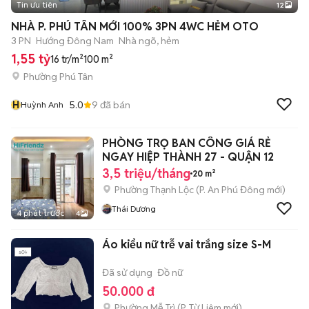
Tin ưu tiên
12
+
2
NHÀ P. PHÚ TÂN MỚI 100% 3PN 4WC HẺM OTO
3 PN
Hướng Đông Nam
Nhà ngõ, hẻm
1,55 tỷ
16 tr/m²
100 m²
Phường Phú Tân
H
5.0
9
đã bán
Huỳnh Anh
PHÒNG TRỌ BAN CÔNG GIÁ RẺ
NGAY HIỆP THÀNH 27 - QUẬN 12
3,5 triệu/tháng
20 m²
Phường Thạnh Lộc
(
P. An Phú Đông
mới)
Thái Dương
4 phút trước
4
Áo kiểu nữ trễ vai trắng size S-M
Đã sử dụng
Đồ nữ
50.000 đ
Phường Mễ Trì
(
P. Từ Liêm
mới)