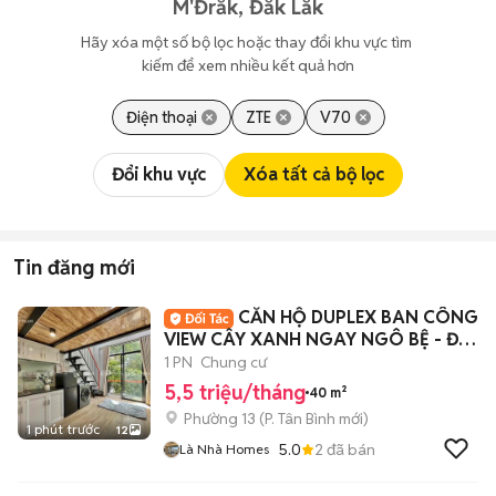
M'Đrắk, Đắk Lắk
Hãy xóa một số bộ lọc hoặc thay đổi khu vực tìm 
kiếm để xem nhiều kết quả hơn
Điện thoại
ZTE
V70
Đổi khu vực
Xóa tất cả bộ lọc
Tin đăng mới
CĂN HỘ DUPLEX BAN CÔNG
VIEW CÂY XANH NGAY NGÔ BỆ - ĐỐI
DIỆN ETOWN
1 PN
Chung cư
5,5 triệu/tháng
40 m²
Phường 13
(
P. Tân Bình
mới)
1 phút trước
12
5.0
2
đã bán
Là Nhà Homes