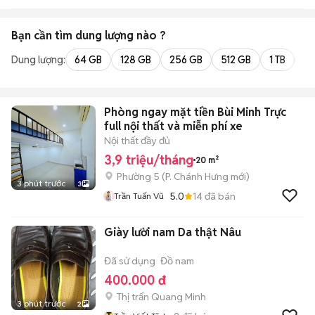
Bạn cần tìm
dung lượng
nào ?
Dung lượng:
64 GB
128 GB
256 GB
512 GB
1 TB
2 
Phòng ngay mặt tiền Bùi Minh Trực
full nội thất và miễn phí xe
Nội thất đầy đủ
3,9 triệu/tháng
20 m²
Phường 5
(
P. Chánh Hưng
mới)
3 phút trước
3
5.0
14
đã bán
Trần Tuấn Vũ
Giày lười nam Da thật Nâu
Đã sử dụng
Đồ nam
400.000 đ
Thị trấn Quang Minh
3 phút trước
2