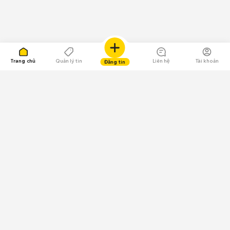
Trang chủ
Quản lý tin
Liên hệ
Tài khoản
Đăng tin
109.000 Bình chọn
Tải ứng dụng Chợ Tốt
Về Chợ Tốt
Quy chế sàn
Chính sách bảo mật
Giải quyết tranh chấp
CÔNG TY TNHH CHỢ TỐT - Người đại diện theo pháp luật:
Nguyễn Trọng Tấn; GPDKKD: 0312120782 do Sở KH & ĐT TP.HCM cấp ngày