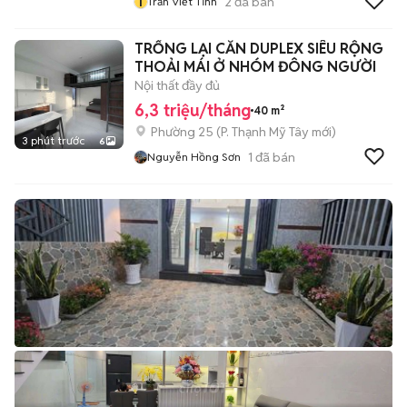
T
2
đã bán
Trần Viết Tĩnh
TRỐNG LẠI CĂN DUPLEX SIÊU RỘNG
THOẢI MÁI Ở NHÓM ĐÔNG NGƯỜI
Nội thất đầy đủ
6,3 triệu/tháng
40 m²
Phường 25
(
P. Thạnh Mỹ Tây
mới)
3 phút trước
6
1
đã bán
Nguyễn Hồng Sơn