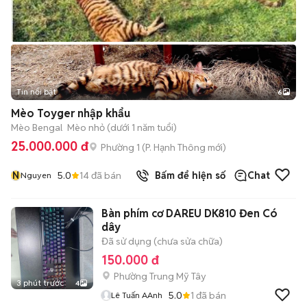
Tin nổi bật
6
+
2
Mèo Toyger nhập khẩu
Mèo Bengal
Mèo nhỏ (dưới 1 năm tuổi)
25.000.000 đ
Phường 1
(
P. Hạnh Thông
mới)
N
5.0
14
đã bán
Bấm để hiện số
Chat
Nguyen
Bàn phím cơ DAREU DK810 Đen Có
dây
Đã sử dụng (chưa sửa chữa)
150.000 đ
Phường Trung Mỹ Tây
3 phút trước
4
5.0
1
đã bán
Lê Tuấn AAnh