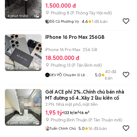
1.500.000 đ
Phường 8
(
P. Thông Tây Hội
mới)
4 phút trước
3
4.6
1
đã bán
Đồ Cũ Phương Vy
iPhone 16 Pro Max 256GB
iPhone 16 Pro Max
256 GB
18.500.000 đ
Phường 13
(
P. Tân Bình
mới)
4 phút trước
3
40
đã
5.0
DEV PỒ Chuyên Sỉ Lẻ
bán
IPhone Lock
Gởi ACE phí 2%..Chính chủ bán nhà
MT đường số 4..Xây 2 lầu kiên cố
2 PN
Nhà mặt phố, mặt tiền
1,95 tỷ
122 tr/m²
16 m²
Phường Bình Thuận
(
P. Tân Thuận
mới)
5 phút trước
11
5.0
16
đã bán
Tuấn Chính Chủ