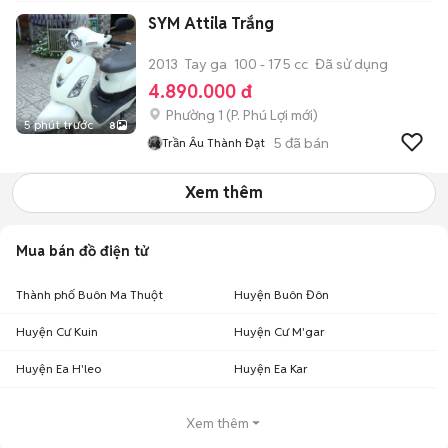
SYM Attila Trắng
2013
Tay ga
100 - 175 cc
Đã sử dụng
4.890.000 đ
Phường 1
(
P. Phú Lợi
mới)
5 phút trước
8
5
đã bán
Trần Âu Thành Đạt
Xem thêm
Mua bán đồ điện tử
Thành phố Buôn Ma Thuột
Huyện Buôn Đôn
Huyện Cư Kuin
Huyện Cư M'gar
Huyện Ea H'leo
Huyện Ea Kar
Xem thêm