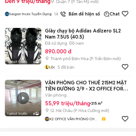
Đến 9 triệu/tháng
Quận 7
(
P. Tân Mỹ
mới)
14
đã bán
Bấm để hiện số
Chat
Saigon Inces Tuyển Dụng
Giày chạy bộ Adidas Adizero SL2
Nam 7.5US (40.5)
Đã sử dụng
Đồ nam
890.000 đ
Thành phố Biên Hòa
(
P. Trấn Biên
mới)
1 phút trước
6
L
5
đã bán
Lộc
VĂN PHÒNG CHO THUÊ 215M2 MẶT
TIỀN ĐƯỜNG 2/9 - X2 OFFICE FOR
YOU
Văn phòng
55,99 triệu/tháng
215 m²
Q. Hải Châu
(
P. Hòa Cường
mới)
1 phút trước
6
X2 OFFICE VĂN PHÒNG CHO
THUÊ ĐÀ NẴNG - ĐẠI THẮNG
HOLDINGS