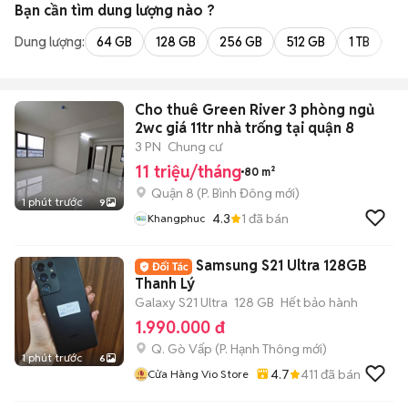
Bạn cần tìm
dung lượng
nào ?
Dung lượng:
64 GB
128 GB
256 GB
512 GB
1 TB
2 
Cho thuê Green River 3 phòng ngủ
2wc giá 11tr nhà trống tại quận 8
3 PN
Chung cư
11 triệu/tháng
80 m²
Quận 8
(
P. Bình Đông
mới)
1 phút trước
9
4.3
1
đã bán
Khangphuc
Samsung S21 Ultra 128GB
Thanh Lý
Galaxy S21 Ultra
128 GB
Hết bảo hành
1.990.000 đ
Q. Gò Vấp
(
P. Hạnh Thông
mới)
1 phút trước
6
4.7
411
đã bán
Cửa Hàng Vio Store