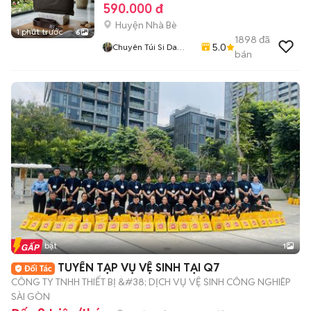
590.000 đ
Huyện Nhà Bè
1 phút trước
6
1898
đã
5.0
Chuyên Túi Si Da
bán
Thật Thời Trang Nam
Nữ
Tin nổi bật
1
TUYỂN TẠP VỤ VỆ SINH TẠI Q7
CÔNG TY TNHH THIẾT BỊ &#38; DỊCH VỤ VỆ SINH CÔNG NGHIÊP
SÀI GÒN