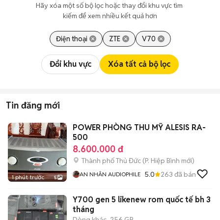
Hãy xóa một số bộ lọc hoặc thay đổi khu vực tìm 
kiếm để xem nhiều kết quả hơn
Điện thoại
ZTE
V70
Đổi khu vực
Xóa tất cả bộ lọc
Tin đăng mới
POWER PHÒNG THU MỸ ALESIS RA-
500
8.600.000 đ
Thành phố Thủ Đức
(
P. Hiệp Bình
mới)
5.0
263
đã bán
AN NHÂN AUDIOPHILE
1 phút trước
5
Y700 gen 5 likenew rom quốc tế bh 3
tháng
Dòng khác
256 GB