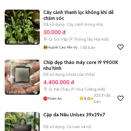
Cây cảnh thanh lọc không khí dễ
chăm sóc
Đã sử dụng
Cây cảnh trong nhà
30.000 đ
Q. Gò Vấp
(
P. Thông Tây Hội
mới)
1 phút trước
5
H
1
đã bán
Huỳnh Cao Yến Vy
Chip đẹp tháo máy core I9 9900K
như hình
Đã sử dụng (chưa sửa chữa)
4.400.000 đ
Q. Hải Châu
(
P. Hòa Cường
mới)
1 phút trước
1
32531
đã
5.0
Thiên An
bán
Computer
Cặp da Nâu Unisex 39x29x7
Đã sử dụng
Cả nam và nữ