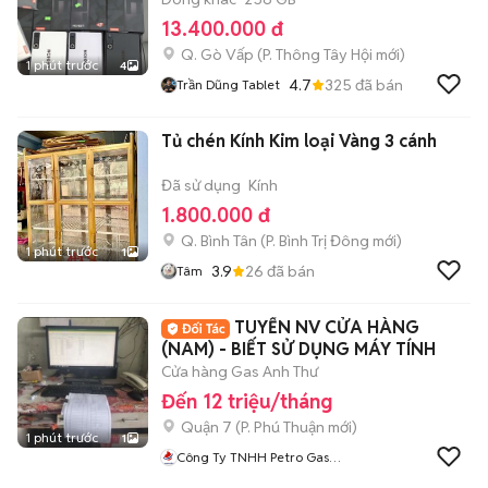
13.400.000 đ
Q. Gò Vấp
(
P. Thông Tây Hội
mới)
1 phút trước
4
4.7
325
đã bán
Trần Dũng Tablet
Tủ chén Kính Kim loại Vàng 3 cánh
Đã sử dụng
Kính
1.800.000 đ
Q. Bình Tân
(
P. Bình Trị Đông
mới)
1 phút trước
1
3.9
26
đã bán
Tâm
TUYỂN NV CỬA HÀNG
(NAM) - BIẾT SỬ DỤNG MÁY TÍNH
Cửa hàng Gas Anh Thư
Đến 12 triệu/tháng
Quận 7
(
P. Phú Thuận
mới)
1 phút trước
1
Công Ty TNHH Petro Gas
Thanh Bình