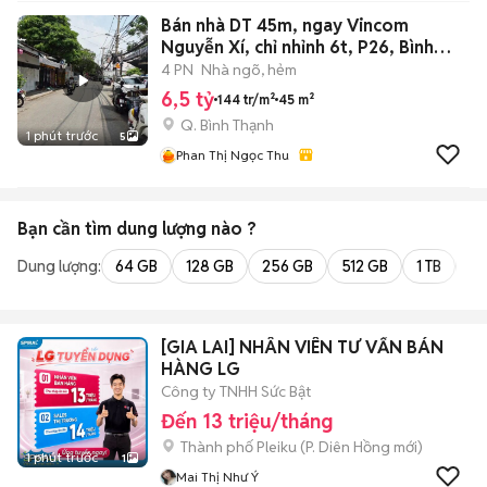
Bán nhà DT 45m, ngay Vincom
Nguyễn Xí, chỉ nhỉnh 6t, P26, Bình
Thạnh
4 PN
Nhà ngõ, hẻm
6,5 tỷ
144 tr/m²
45 m²
Q. Bình Thạnh
1 phút trước
5
Phan Thị Ngọc Thu
Bạn cần tìm
dung lượng
nào ?
Dung lượng:
64 GB
128 GB
256 GB
512 GB
1 TB
2 
[GIA LAI] NHÂN VIÊN TƯ VẤN BÁN
HÀNG LG
Công ty TNHH Sức Bật
Đến 13 triệu/tháng
Thành phố Pleiku
(
P. Diên Hồng
mới)
1 phút trước
1
Mai Thị Như Ý