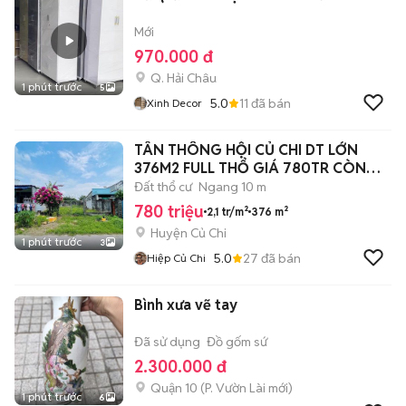
Mới
970.000 đ
Q. Hải Châu
1 phút trước
5
5.0
11
đã bán
Xinh Decor
TÂN THÔNG HỘI CỦ CHI DT LỚN
376M2 FULL THỔ GIÁ 780TR CÒN
BỚT LỘC
Đất thổ cư
Ngang 10 m
780 triệu
2,1 tr/m²
376 m²
Huyện Củ Chi
1 phút trước
3
5.0
27
đã bán
Hiệp Củ Chi
Bình xưa vẽ tay
Đã sử dụng
Đồ gốm sứ
2.300.000 đ
Quận 10
(
P. Vườn Lài
mới)
1 phút trước
6