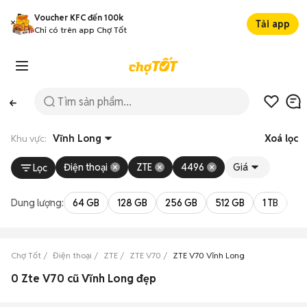
Voucher KFC đến 100k
Tải app
Chỉ có trên app Chợ Tốt
Khu vực:
Vĩnh Long
Xoá lọc
Điện thoại
ZTE
4496
Giá
Lọc
Dung lượng:
64 GB
128 GB
256 GB
512 GB
1 TB
2 
Chợ Tốt
Điện thoại
ZTE
ZTE V70
ZTE V70 Vĩnh Long
0 Zte V70 cũ Vĩnh Long đẹp