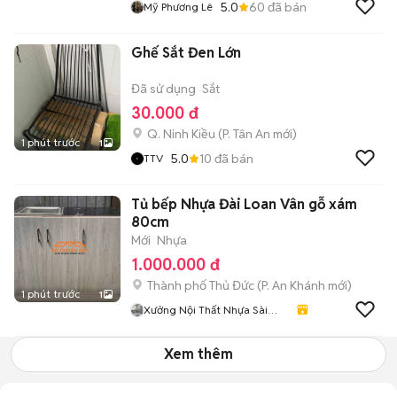
5.0
60
đã bán
Mỹ Phương Lê
Ghế Sắt Đen Lớn
Đã sử dụng
Sắt
30.000 đ
Q. Ninh Kiều
(
P. Tân An
mới)
1 phút trước
1
5.0
10
đã bán
TTV
Tủ bếp Nhựa Đài Loan Vân gỗ xám
80cm
Mới
Nhựa
1.000.000 đ
Thành phố Thủ Đức
(
P. An Khánh
mới)
1 phút trước
1
Xưởng Nội Thất Nhựa Sài
Gòn
Xem thêm