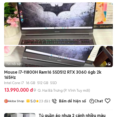
Tin nổi bật
6
+
2
Mouse i7-11800H Ram16 SSD512 RTX 3060 6gb 2k
165Hz
Intel Core i7
16 GB
512 GB
SSD
13.990.000 đ
Q. Hai Bà Trưng
(
P. Vĩnh Tuy
mới)
5.0
23
đã bán
Bấm để hiện số
Chat
Akiba Shop
Tủ quần áo nhựa 2 cánh nhiều màu