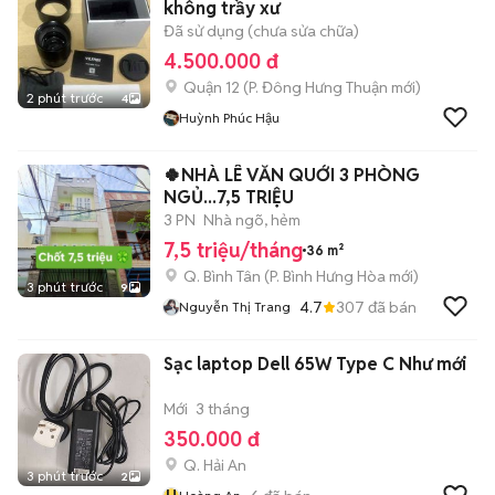
không trầy xư
Đã sử dụng (chưa sửa chữa)
4.500.000 đ
Quận 12
(
P. Đông Hưng Thuận
mới)
2 phút trước
4
Huỳnh Phúc Hậu
🍀NHÀ LÊ VĂN QUỚI 3 PHÒNG
NGỦ...7,5 TRIỆU
3 PN
Nhà ngõ, hẻm
7,5 triệu/tháng
36 m²
Q. Bình Tân
(
P. Bình Hưng Hòa
mới)
3 phút trước
9
4.7
307
đã bán
Nguyễn Thị Trang
Sạc laptop Dell 65W Type C Như mới
Mới
3 tháng
350.000 đ
Q. Hải An
3 phút trước
2