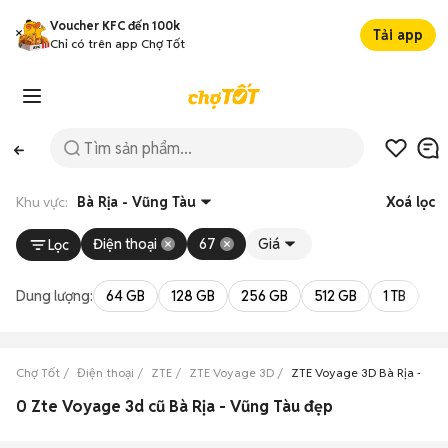
Voucher KFC đến 100k
Tải app
Chỉ có trên app Chợ Tốt
Khu vực:
Bà Rịa - Vũng Tàu
Xoá lọc
Điện thoại
67
Giá
Lọc
Dung lượng:
64 GB
128 GB
256 GB
512 GB
1 TB
2 
Chợ Tốt
Điện thoại
ZTE
ZTE Voyage 3D
ZTE Voyage 3D Bà Rịa - Vũn
0 Zte Voyage 3d cũ Bà Rịa - Vũng Tàu đẹp