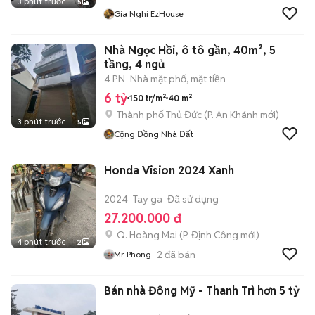
3 phút trước
5
Gia Nghi EzHouse
Nhà Ngọc Hồi, ô tô gần, 40m², 5
tầng, 4 ngủ
4 PN
Nhà mặt phố, mặt tiền
6 tỷ
150 tr/m²
40 m²
Thành phố Thủ Đức
(
P. An Khánh
mới)
3 phút trước
5
Cộng Đồng Nhà Đất
Honda Vision 2024 Xanh
2024
Tay ga
Đã sử dụng
27.200.000 đ
Q. Hoàng Mai
(
P. Định Công
mới)
4 phút trước
2
2
đã bán
Mr Phong
Bán nhà Đông Mỹ - Thanh Trì hơn 5 tỷ