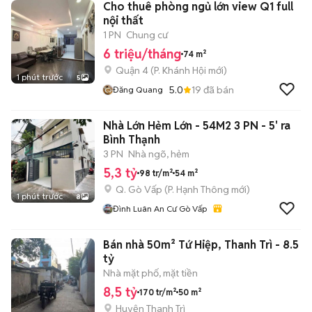
Cho thuê phòng ngủ lớn view Q1 full
nội thất
1 PN
Chung cư
6 triệu/tháng
74 m²
Quận 4
(
P. Khánh Hội
mới)
1 phút trước
5
5.0
19
đã bán
Đăng Quang
Nhà Lớn Hẻm Lớn - 54M2 3 PN - 5' ra
Bình Thạnh
3 PN
Nhà ngõ, hẻm
5,3 tỷ
98 tr/m²
54 m²
Q. Gò Vấp
(
P. Hạnh Thông
mới)
1 phút trước
8
Đình Luân An Cư Gò Vấp
Bán nhà 50m² Tứ Hiệp, Thanh Trì - 8.5
tỷ
Nhà mặt phố, mặt tiền
8,5 tỷ
170 tr/m²
50 m²
Huyện Thanh Trì