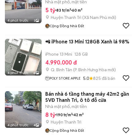
Nhà mặt phố, mặt tiền
5 tỷ
83 tr/m²
60 m²
Huyện Thanh Trì
(
Xã Nam Phù
mới)
4 phút trước
3
Cộng Đồng Nhà Đất
📲 iPhone 13 Mini 128GB Xanh lá 98%
iPhone 13 Mini
128 GB
4.990.000 đ
Q. Bình Tân
(
P. Bình Hưng Hòa
mới)
4 phút trước
6
5.0
825
đã bán
POLY STORE APPLE
Bán nhà 6 tầng thang máy 42m2 gần
SVĐ Thanh Trì, ô tô đỗ cửa
Nhà mặt phố, mặt tiền
8 tỷ
190 tr/m²
42 m²
Huyện Thanh Trì
4 phút trước
4
Cộng Đồng Nhà Đất