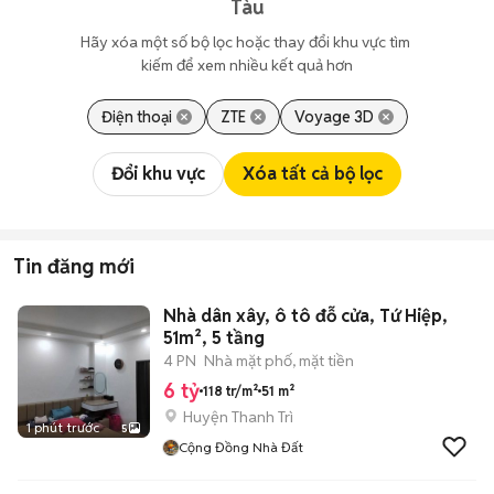
Tàu
Hãy xóa một số bộ lọc hoặc thay đổi khu vực tìm 
kiếm để xem nhiều kết quả hơn
Điện thoại
ZTE
Voyage 3D
Đổi khu vực
Xóa tất cả bộ lọc
Tin đăng mới
Nhà dân xây, ô tô đỗ cửa, Tứ Hiệp,
51m², 5 tầng
4 PN
Nhà mặt phố, mặt tiền
6 tỷ
118 tr/m²
51 m²
Huyện Thanh Trì
1 phút trước
5
Cộng Đồng Nhà Đất