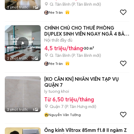
Q. Tân Bình
(
P. Tân Bình
mới)
2 phút trước
7
Pée Trân
CHÍNH CHỦ CHO THUÊ PHÒNG
DUPLEX SINH VIÊN NGAY NGÃ 4 BẢY
HIỀN TÂN BÌNH
Nội thất đầy đủ
4,5 triệu/tháng
30 m²
Q. Tân Bình
(
P. Tân Bình
mới)
2 phút trước
10
Pée Trân
[KO CẦN KN] NHÂN VIÊN TẠP VỤ
QUẬN 7
ly tuong khoi
Từ 6,50 triệu/tháng
Quận 7
(
P. Tân Hưng
mới)
2 phút trước
5
n
Nguyễn Văn Tưởng
Ống kính Viltrox 85mm f1.8 II ngàm Z