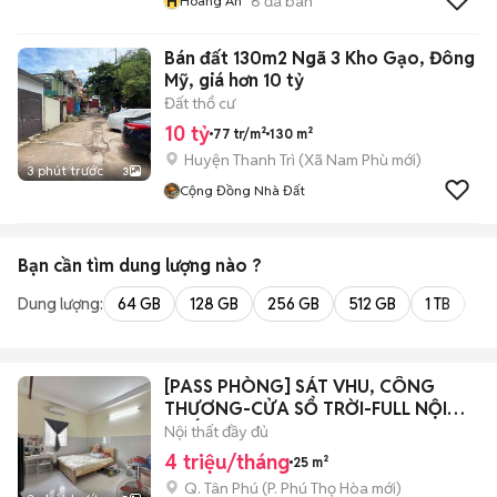
H
6
đã bán
Hoàng An
Bán đất 130m2 Ngã 3 Kho Gạo, Đông
Mỹ, giá hơn 10 tỷ
Đất thổ cư
10 tỷ
77 tr/m²
130 m²
Huyện Thanh Trì
(
Xã Nam Phù
mới)
3 phút trước
3
Cộng Đồng Nhà Đất
Bạn cần tìm
dung lượng
nào ?
Dung lượng:
64 GB
128 GB
256 GB
512 GB
1 TB
2 
[PASS PHÒNG] SÁT VHU, CÔNG
THƯƠNG-CỬA SỔ TRỜI-FULL NỘI
THẤT
Nội thất đầy đủ
4 triệu/tháng
25 m²
Q. Tân Phú
(
P. Phú Thọ Hòa
mới)