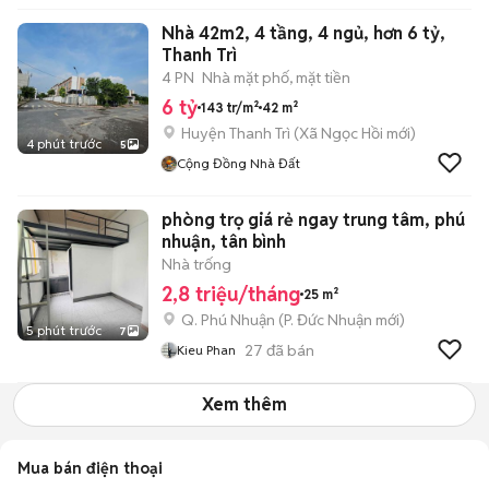
Nhà 42m2, 4 tầng, 4 ngủ, hơn 6 tỷ,
Thanh Trì
4 PN
Nhà mặt phố, mặt tiền
6 tỷ
143 tr/m²
42 m²
Huyện Thanh Trì
(
Xã Ngọc Hồi
mới)
4 phút trước
5
Cộng Đồng Nhà Đất
phòng trọ giá rẻ ngay trung tâm, phú
nhuận, tân bình
Nhà trống
2,8 triệu/tháng
25 m²
Q. Phú Nhuận
(
P. Đức Nhuận
mới)
5 phút trước
7
27
đã bán
Kieu Phan
Xem thêm
Mua bán điện thoại