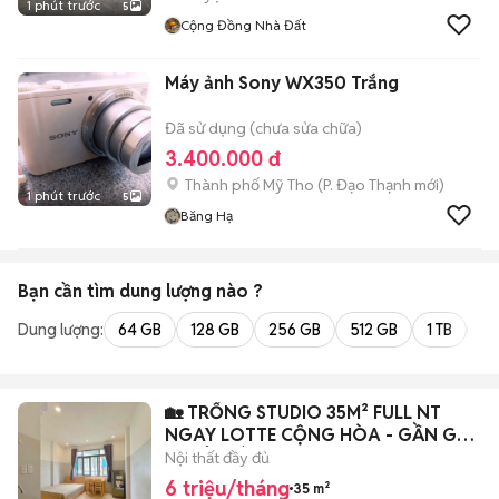
1 phút trước
5
Cộng Đồng Nhà Đất
Máy ảnh Sony WX350 Trắng
Đã sử dụng (chưa sửa chữa)
3.400.000 đ
Thành phố Mỹ Tho
(
P. Đạo Thạnh
mới)
1 phút trước
5
Băng Hạ
Bạn cần tìm
dung lượng
nào ?
Dung lượng:
64 GB
128 GB
256 GB
512 GB
1 TB
2 
🏡 TRỐNG STUDIO 35M² FULL NT
NGAY LOTTE CỘNG HÒA - GẦN GA
T3 TÂN BÌNH
Nội thất đầy đủ
6 triệu/tháng
35 m²