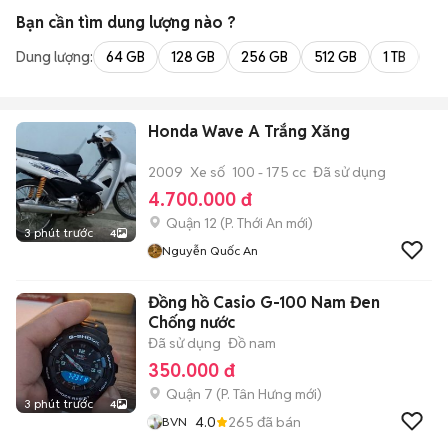
Bạn cần tìm
dung lượng
nào ?
Dung lượng:
64 GB
128 GB
256 GB
512 GB
1 TB
2 
Honda Wave A Trắng Xăng
2009
Xe số
100 - 175 cc
Đã sử dụng
4.700.000 đ
Quận 12
(
P. Thới An
mới)
3 phút trước
4
Nguyễn Quốc An
Đồng hồ Casio G-100 Nam Đen
Chống nước
Đã sử dụng
Đồ nam
350.000 đ
Quận 7
(
P. Tân Hưng
mới)
3 phút trước
4
4.0
265
đã bán
BVN