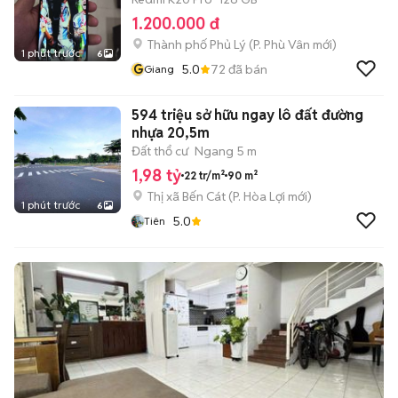
1.200.000 đ
Thành phố Phủ Lý
(
P. Phù Vân
mới)
1 phút trước
6
G
5.0
72
đã bán
Giang
594 triệu sở hữu ngay lô đất đường
nhựa 20,5m
Đất thổ cư
Ngang 5 m
1,98 tỷ
22 tr/m²
90 m²
Thị xã Bến Cát
(
P. Hòa Lợi
mới)
1 phút trước
6
5.0
Tiên