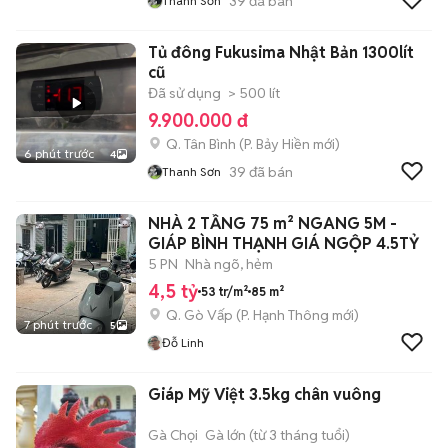
39
đã bán
Thanh Sơn
Tủ đông Fukusima Nhật Bản 1300lít
cũ
Đã sử dụng
> 500 lít
9.900.000 đ
Q. Tân Bình
(
P. Bảy Hiền
mới)
6 phút trước
4
39
đã bán
Thanh Sơn
NHÀ 2 TẦNG 75 m² NGANG 5M -
GIÁP BÌNH THẠNH GIÁ NGỘP 4.5TỶ
5 PN
Nhà ngõ, hẻm
4,5 tỷ
53 tr/m²
85 m²
Q. Gò Vấp
(
P. Hạnh Thông
mới)
7 phút trước
5
Đỗ Linh
Giáp Mỹ Việt 3.5kg chân vuông
Gà Chọi
Gà lớn (từ 3 tháng tuổi)