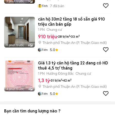
3 phút trước
3
T
7
đã bán
Tỉnh
căn hộ 33m2 tầng 18 sổ sẵn giá 910
triệu cần bán gấp
1 PN
Chung cư
910 triệu
28 tr/m²
33 m²
Thành phố Thuận An
(
P. Thuận Giao
mới)
3 phút trước
8
5.0
Tiên
Giá 1.3 tỷ căn hộ tầng 22 đang có HD
thuê 4,5 tr/ tháng
1 PN
Hướng Đông Bắc
Chung cư
1,3 tỷ
31 tr/m²
42 m²
Thành phố Thuận An
(
P. Thuận Giao
mới)
4 phút trước
4
5.0
Tiên
Bạn cần tìm
dung lượng
nào ?