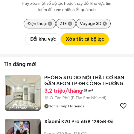
Hãy xóa một số bộ lọc hoặc thay đổi khu vực tìm 
kiếm để xem nhiều kết quả hơn
Điện thoại
ZTE
Voyage 3D
Đổi khu vực
Xóa tất cả bộ lọc
Tin đăng mới
PHÒNG STUDIO NỘI THẤT CƠ BẢN
GẦN AEON TP ĐH CÔNG THƯƠNG
3,2 triệu/tháng
25 m²
Q. Tân Phú
(
P. Tân Sơn Nhì
mới)
Nghĩa Hiệp HiFriendz
1 phút trước
6
Xiaomi K20 Pro 6GB 128GB Đỏ
Redmi K20 Pro
128 GB