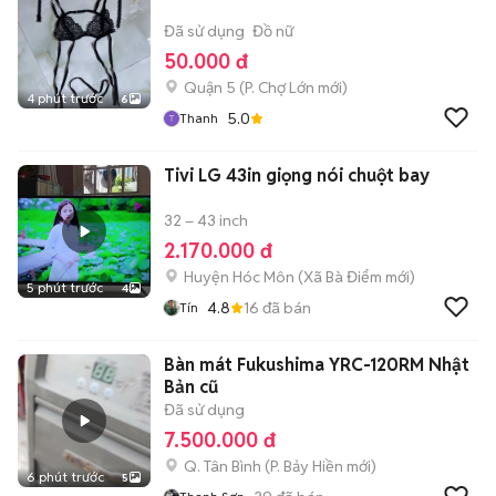
Đã sử dụng
Đồ nữ
50.000 đ
Quận 5
(
P. Chợ Lớn
mới)
4 phút trước
6
5.0
Thanh
Tivi LG 43in giọng nói chuột bay
32 – 43 inch
2.170.000 đ
Huyện Hóc Môn
(
Xã Bà Điểm
mới)
5 phút trước
4
4.8
16
đã bán
Tín
Bàn mát Fukushima YRC-120RM Nhật
Bản cũ
Đã sử dụng
7.500.000 đ
Q. Tân Bình
(
P. Bảy Hiền
mới)
6 phút trước
5