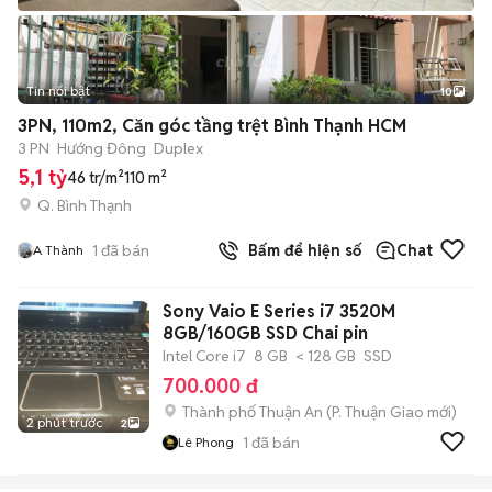
Tin nổi bật
10
+
2
3PN, 110m2, Căn góc tầng trệt Bình Thạnh HCM
3 PN
Hướng Đông
Duplex
5,1 tỷ
46 tr/m²
110 m²
Q. Bình Thạnh
1
đã bán
Bấm để hiện số
Chat
A Thành
Sony Vaio E Series i7 3520M
8GB/160GB SSD Chai pin
Intel Core i7
8 GB
< 128 GB
SSD
700.000 đ
Thành phố Thuận An
(
P. Thuận Giao
mới)
2 phút trước
2
1
đã bán
Lê Phong