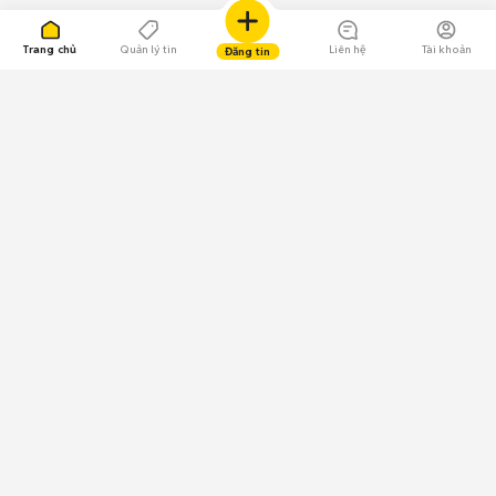
Trang chủ
Quản lý tin
Liên hệ
Tài khoản
Đăng tin
109.000 Bình chọn
Tải ứng dụng Chợ Tốt
Về Chợ Tốt
Quy chế sàn
Chính sách bảo mật
Giải quyết tranh chấp
CÔNG TY TNHH CHỢ TỐT - Người đại diện theo pháp luật:
Nguyễn Trọng Tấn; GPDKKD: 0312120782 do Sở KH & ĐT TP.HCM cấp ngày
11/01/2013;
GPMXH: 185/GP-BTTTT do Bộ Thông tin và Truyền thông
cấp ngày 09/07/2024 - Chịu trách nhiệm
nội dung: Trần Hoàng Ly.
Chính sách sử dụng
Địa chỉ: Tầng 18, Toà nhà UOA, Số 6 đường Tân Trào, Phường Tân Mỹ,