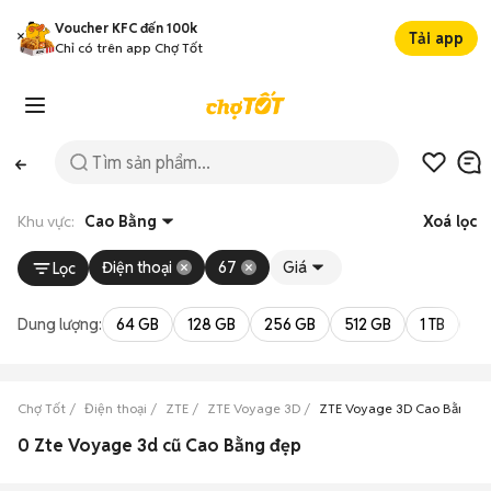
Voucher KFC đến 100k
Tải app
Chỉ có trên app Chợ Tốt
Khu vực:
Cao Bằng
Xoá lọc
Điện thoại
67
Giá
Lọc
Dung lượng:
64 GB
128 GB
256 GB
512 GB
1 TB
2 
Chợ Tốt
Điện thoại
ZTE
ZTE Voyage 3D
ZTE Voyage 3D Cao Bằng
0 Zte Voyage 3d cũ Cao Bằng đẹp