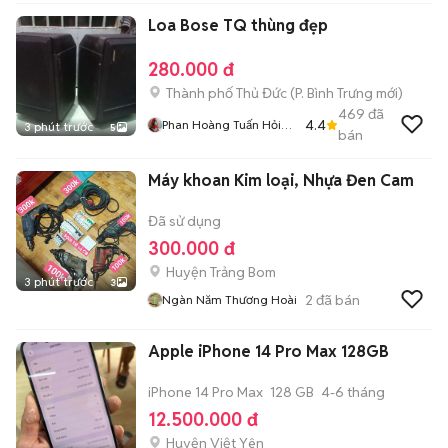
Loa Bose TQ thùng đẹp
280.000 đ
Thành phố Thủ Đức
(
P. Bình Trưng
mới)
469
đã
4.4
Phan Hoàng Tuấn Hỏi
3 phút trước
5
bán
Chơi Cho Vui Thì Bỏ
Qua Dùm
Máy khoan Kim loại, Nhựa Đen Cam
Đã sử dụng
300.000 đ
Huyện Trảng Bom
3 phút trước
3
2
đã bán
Ngàn Năm Thương Hoài
Apple iPhone 14 Pro Max 128GB
iPhone 14 Pro Max
128 GB
4-6 tháng
12.500.000 đ
Huyện Việt Yên