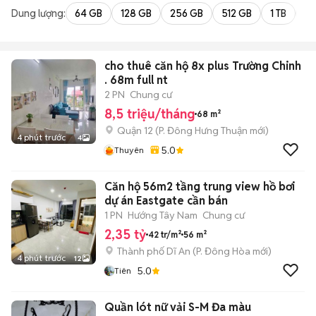
Dung lượng:
64 GB
128 GB
256 GB
512 GB
1 TB
2 
cho thuê căn hộ 8x plus Trường Chinh
. 68m full nt
2 PN
Chung cư
8,5 triệu/tháng
68 m²
Quận 12
(
P. Đông Hưng Thuận
mới)
4 phút trước
4
5.0
Thuyên
Căn hộ 56m2 tầng trung view hồ bơi
dự án Eastgate cần bán
1 PN
Hướng Tây Nam
Chung cư
2,35 tỷ
42 tr/m²
56 m²
Thành phố Dĩ An
(
P. Đông Hòa
mới)
4 phút trước
12
5.0
Tiên
Quần lót nữ vải S-M Đa màu