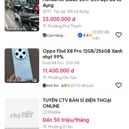
dụng
2017
Tay ga
Đã sử dụng
23.000.000 đ
Phường Phú Thạnh
1 phút trước
6
12382
đã
4.6
Cửa Hàng
bán
Tuanduy
Oppo Find X8 Pro 12GB/256GB Xanh
nhạt 99%
Find X8 Pro
256 GB
11.400.000 đ
Phường Tân Tạo
1 phút trước
3
4.9
2670
đã bán
Anh Rin
TUYỂN CTV BÁN SỈ ĐIỆN THOẠI
ONLINE
LD Mobile
Đến 50 triệu/tháng
Phường Dĩ An