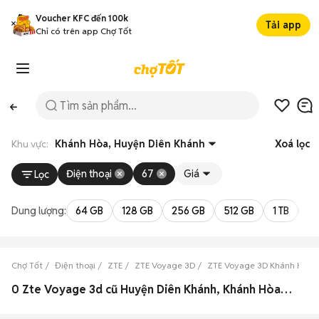
Voucher KFC đến 100k
Tải app
Chỉ có trên app Chợ Tốt
Khu vực:
Khánh Hòa, Huyện Diên Khánh
Xoá lọc
Điện thoại
67
Giá
Lọc
Dung lượng:
64 GB
128 GB
256 GB
512 GB
1 TB
2 
Chợ Tốt
Điện thoại
ZTE
ZTE Voyage 3D
ZTE Voyage 3D Khánh Hòa
0 Zte Voyage 3d cũ Huyện Diên Khánh, Khánh Hòa đẹp