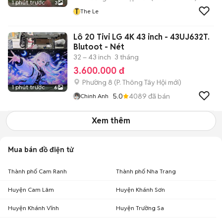
1 phút trước
3
T
The Le
Lô 20 Tivi LG 4K 43 inch - 43UJ632T.
Blutoot - Nét
32 – 43 inch
3 tháng
3.600.000 đ
Phường 8
(
P. Thông Tây Hội
mới)
1 phút trước
6
5.0
4089
đã bán
Chinh Anh
Xem thêm
Mua bán đồ điện tử
Thành phố Cam Ranh
Thành phố Nha Trang
Huyện Cam Lâm
Huyện Khánh Sơn
Huyện Khánh Vĩnh
Huyện Trường Sa