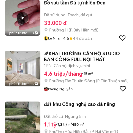
Đồ sưu tầm Đá tự nhiên Đen
Đã sử dụng
Thạch, đá quí
33.000 đ
Phường 11
(
P. Bảy Hiền
mới)
1 phút trước
4
L
4.6
44
đã bán
Le Nhai
🎉KHAI TRƯƠNG CĂN HỘ STUDIO
BAN CÔNG FULL NỘI THẤT
1 PN
Căn hộ dịch vụ, mini
4,6 triệu/tháng
25 m²
Phường Tân Thuận Đông
(
P. Tân Thuận
mới)
1 phút trước
5
Phong Nguyễn
đất khu Công nghệ cao đà nãng
Đất thổ cư
Ngang 5 m
1,1 tỷ
7,3 tr/m²
150 m²
Phường Hòa Hiệp Bắc
(
P. Hải Vân
mới)