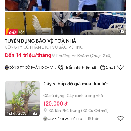
Tin nổi bật
5
TUYỂN DỤNG BẢO VỆ TOÀ NHÀ
CÔNG TY CỔ PHẦN DỊCH VỤ BẢO VỆ HNC
Đến 14 triệu/tháng
Phường An Khánh (Quận 2 cũ)
Bấm để hiện số
Chat
CÔNG TY CỔ PHẦN DỊCH VỤ
BẢO VỆ HNC
Cây si búp đỏ già mùa, lùn lực
Đã sử dụng
Cây cảnh trong nhà
120.000 đ
Xã Tân Phú Trung
(
Xã Củ Chi
mới)
1 phút trước
1
1
đã bán
Cây Kiểng Giá Rẻ LT3