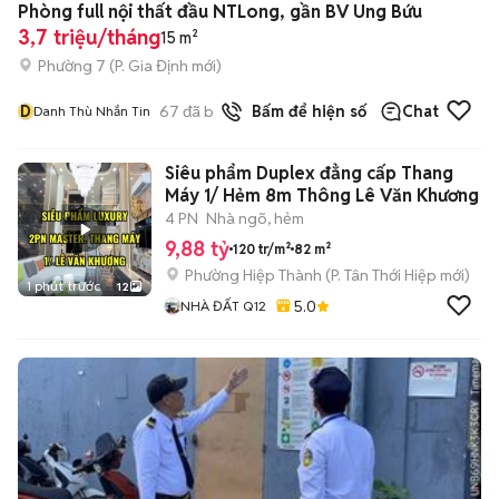
Phòng full nội thất đầu NTLong, gần BV Ung Bứu
3,7 triệu/tháng
15 m²
Phường 7
(
P. Gia Định
mới)
D
67
đã bán
Bấm để hiện số
Chat
Danh Thù Nhắn Tin
Siêu phẩm Duplex đẳng cấp Thang
Máy 1/ Hẻm 8m Thông Lê Văn Khương
4 PN
Nhà ngõ, hẻm
9,88 tỷ
120 tr/m²
82 m²
Phường Hiệp Thành
(
P. Tân Thới Hiệp
mới)
1 phút trước
12
5.0
NHÀ ĐẤT Q12