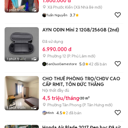
1.600.000 đ
Xã Phước Kiển
(
Xã Nhà Bè
mới)
1 phút trước
3
3.7
Tuấn Nguyễn
AYN ODIN Mini 2 12GB/256GB (2nd)
Đã sử dụng
6.990.000 đ
Phường 12
(
P. Phú Lâm
mới)
1 phút trước
2
5.0
42
đã bán
BanDuoGamestore
CHO THUÊ PHÒNG TRỌ/CHDV CAO
CẤP RMIT, TÔN ĐỨC THẮNG
Nội thất đầy đủ
4,5 triệu/tháng
20 m²
Phường Tân Phong
(
P. Tân Hưng
mới)
1 phút trước
6
4.5
2
đã bán
MInh
Honda Air Blade 2017 Đen bạc Đã sử