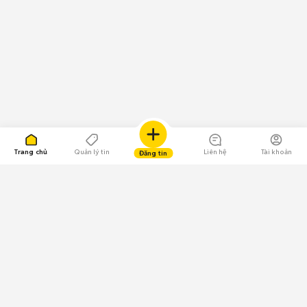
Trang chủ
Quản lý tin
Liên hệ
Tài khoản
Đăng tin
109.000 Bình chọn
Tải ứng dụng Chợ Tốt