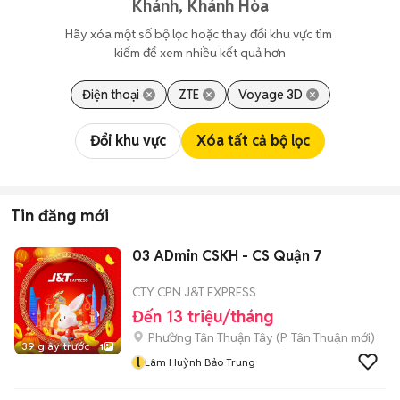
Khánh, Khánh Hòa
Hãy xóa một số bộ lọc hoặc thay đổi khu vực tìm 
kiếm để xem nhiều kết quả hơn
Điện thoại
ZTE
Voyage 3D
Đổi khu vực
Xóa tất cả bộ lọc
Tin đăng mới
03 ADmin CSKH - CS Quận 7
CTY CPN J&T EXPRESS
Đến 13 triệu/tháng
Phường Tân Thuận Tây
(
P. Tân Thuận
mới)
39 giây trước
1
l
Lâm Huỳnh Bảo Trung