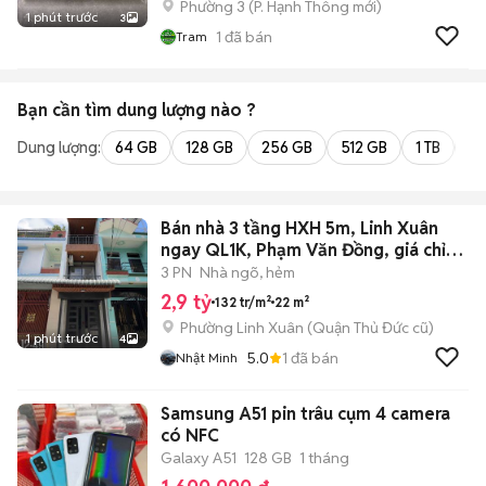
Phường 3
(
P. Hạnh Thông
mới)
1 phút trước
3
1
đã bán
Tram
Bạn cần tìm
dung lượng
nào ?
Dung lượng:
64 GB
128 GB
256 GB
512 GB
1 TB
2 
Bán nhà 3 tầng HXH 5m, Linh Xuân
ngay QL1K, Phạm Văn Đồng, giá chỉ
nhỉ
3 PN
Nhà ngõ, hẻm
2,9 tỷ
132 tr/m²
22 m²
Phường Linh Xuân (Quận Thủ Đức cũ)
1 phút trước
4
5.0
1
đã bán
Nhật Minh
Samsung A51 pin trâu cụm 4 camera
có NFC
Galaxy A51
128 GB
1 tháng