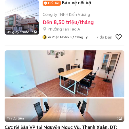
Bảo vệ nội bộ
Công ty TNHH Kiến Vương
Đến 8,50 triệu/tháng
Phường Tân Tạo A
39 giây trước
1
B
7
đã bán
Bộ Phận Nhân Sự Công Ty
Kiến Vương
Tin ưu tiên
3
Cực rẻ! Sàn VP tại Nguyễn Ngọc Vũ, Thanh Xuân, DT: