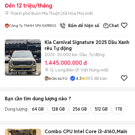
Đến 12 triệu/tháng
Thành phố Buôn Ma Thuột
(
Xã Hòa Phú
mới)
Bấm để hiện số
Chat
Công Ty TNHH SPX EXPRESS
Kia Carnival Signature 2025 Dầu Xanh
rêu Tự động
2025
20.000 km
Dầu
Tự động
1.445.000.000 đ
Q. Long Biên
(
P. Việt Hưng
mới)
1 phút trước
11
4.3
355
đã bán
BON AUTO
Bạn cần tìm
dung lượng
nào ?
Dung lượng:
64 GB
128 GB
256 GB
512 GB
1 TB
2 
Combo CPU Intel Core i3-4160,Main