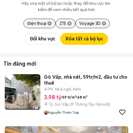
Hãy xóa một số bộ lọc hoặc thay đổi khu vực tìm 
kiếm để xem nhiều kết quả hơn
Điện thoại
ZTE
Voyage 3D
Đổi khu vực
Xóa tất cả bộ lọc
Tin đăng mới
Gò Vấp, nhà nát, 59tr/m2, đầu tư cho
thuê
4 PN
Nhà ngõ, hẻm
3,98 tỷ
59 tr/m²
68 m²
Q. Gò Vấp
(
P. Thông Tây Hội
mới)
1 phút trước
2
Nguyễn Thiên Toại