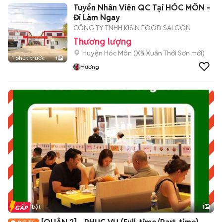
Tuyển Nhân Viên QC Tại HÓC MÔN -
Đi Làm Ngay
CÔNG TY TNHH KISIN FOOD SAI GON
Thương lượng
Huyện Hóc Môn
(
Xã Xuân Thới Sơn
mới)
1 phút trước
1
Hương
Tin nổi bật
1