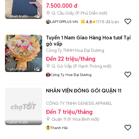
7.500.000 đ
Q. Cầu Giấy
(
P. Phú Diễn
mới)
1 phút trước
4
4.8
1178
đã bán
LAPTOPPLUS-VN
Tuyển 1 Nam Giao Hàng Hoa tươi Tại
gò vấp
Công Ty TNHH Hoa Đại Dương
Đến 22 triệu/tháng
Q. Gò Vấp
(
P. Hạnh Thông
mới)
1 phút trước
5
Công Ty Hoa Đại Dương
NHÂN VIÊN ĐÓNG GÓI QUẬN 11
CÔNG TY TNHH GENESIS APPAREL
Đến 7 triệu/tháng
Quận 11
(
P. Hòa Bình
mới)
1 phút trước
T
Thanh Hải