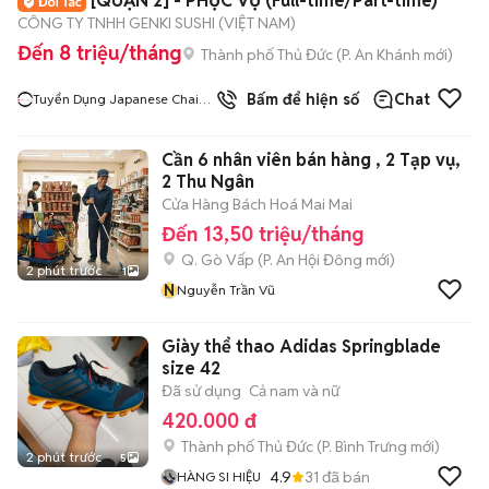
[QUẬN 2] - PHỤC VỤ (Full-time/Part-time)
CÔNG TY TNHH GENKI SUSHI (VIỆT NAM)
Đến 8 triệu/tháng
Thành phố Thủ Đức
(
P. An Khánh
mới)
Bấm để hiện số
Chat
Tuyển Dụng Japanese Chain
Restaurants
Cần 6 nhân viên bán hàng , 2 Tạp vụ,
2 Thu Ngân
Cửa Hàng Bách Hoá Mai Mai
Đến 13,50 triệu/tháng
Q. Gò Vấp
(
P. An Hội Đông
mới)
2 phút trước
1
N
Nguyễn Trần Vũ
Giày thể thao Adidas Springblade
size 42
Đã sử dụng
Cả nam và nữ
420.000 đ
Thành phố Thủ Đức
(
P. Bình Trưng
mới)
2 phút trước
5
4.9
31
đã bán
HÀNG SI HIỆU