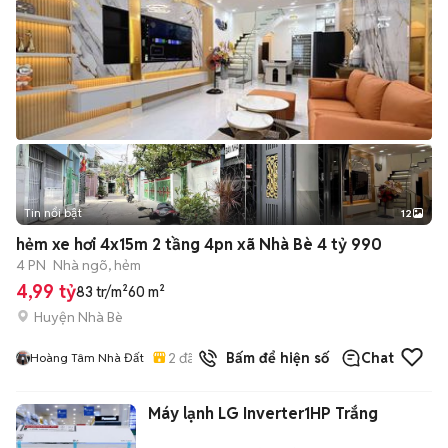
Tin nổi bật
12
+
2
hẻm xe hơi 4x15m 2 tầng 4pn xã Nhà Bè 4 tỷ 990
4 PN
Nhà ngõ, hẻm
4,99 tỷ
83 tr/m²
60 m²
Huyện Nhà Bè
2
đã bán
Bấm để hiện số
Chat
Hoàng Tâm Nhà Đất
Máy lạnh LG Inverter1HP Trắng