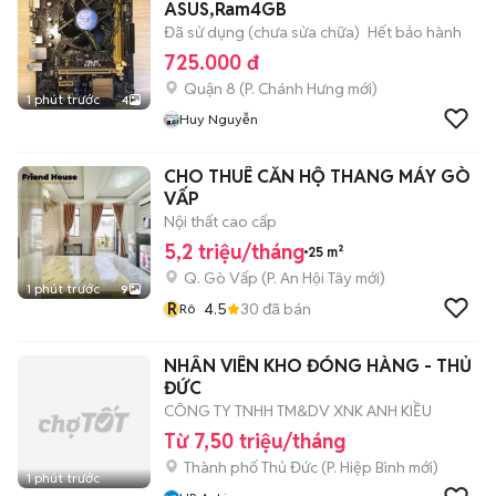
ASUS,Ram4GB
Đã sử dụng (chưa sửa chữa)
Hết bảo hành
725.000 đ
Quận 8
(
P. Chánh Hưng
mới)
1 phút trước
4
Huy Nguyễn
CHO THUÊ CĂN HỘ THANG MÁY GÒ
VẤP
Nội thất cao cấp
5,2 triệu/tháng
25 m²
Q. Gò Vấp
(
P. An Hội Tây
mới)
1 phút trước
9
R
4.5
30
đã bán
Rô
NHÂN VIÊN KHO ĐÓNG HÀNG - THỦ
ĐỨC
CÔNG TY TNHH TM&DV XNK ANH KIỀU
Từ 7,50 triệu/tháng
Thành phố Thủ Đức
(
P. Hiệp Bình
mới)
1 phút trước