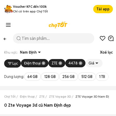
Voucher KFC đến 100k
Tải app
Chỉ có trên app Chợ Tốt
Khu vực:
Nam Định
Xoá lọc
Điện thoại
ZTE
4478
Giá
Lọc
Dung lượng:
64 GB
128 GB
256 GB
512 GB
1 TB
2 
Chợ Tốt
Điện thoại
ZTE
ZTE Voyage 3D
ZTE Voyage 3D Nam Định
0 Zte Voyage 3d cũ Nam Định đẹp