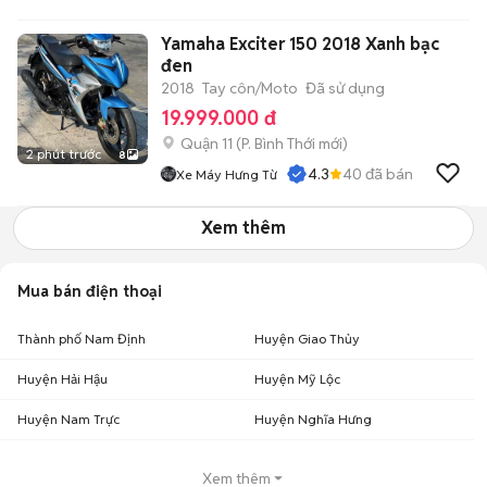
Yamaha Exciter 150 2018 Xanh bạc
đen
2018
Tay côn/Moto
Đã sử dụng
19.999.000 đ
Quận 11
(
P. Bình Thới
mới)
2 phút trước
8
4.3
40
đã bán
Xe Máy Hưng Từ
Xem thêm
Mua bán điện thoại
Thành phố Nam Định
Huyện Giao Thủy
Huyện Hải Hậu
Huyện Mỹ Lộc
Huyện Nam Trực
Huyện Nghĩa Hưng
Xem thêm