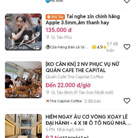
HR Anki
Tai nghe zin chính hãng
Apple 3.5mm,âm thanh hay
135.000 đ
Q. Tân Phú
57
đã
4.9
Cửa Hàng Bán Lẻ Giá
1 phút trước
6
bán
Sỉ Ship Tận Nhà
[KO CẦN KN] 2 NV PHỤC VỤ NỮ
QUÁN CAFE THE CAPITAL
Quán Cafe The Capital Coffee
Đến 22.000 đ/giờ
Q. Tân Bình
(
P. Tân Sơn Nhất
mới)
1 phút trước
3
2
đã bán
The Capital Coffee
HIẾM NGAY ÂU CƠ VÒNG XOAY LÊ
ĐẠI HÀNH - 4 X 18 Ô TÔ NGỦ NHÀ
HẺM 7M .
5 PN
Nhà ngõ, hẻm
9,2 tỷ
137 tr/m²
67 m²