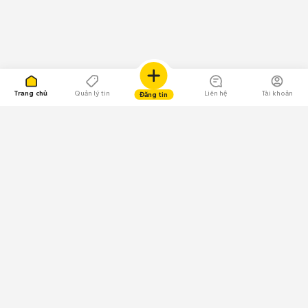
Trang chủ
Quản lý tin
Liên hệ
Tài khoản
Đăng tin
109.000 Bình chọn
Tải ứng dụng Chợ Tốt
Về Chợ Tốt
Quy chế sàn
Chính sách bảo mật
Giải quyết tranh chấp
CÔNG TY TNHH CHỢ TỐT - Người đại diện theo pháp luật:
Nguyễn Trọng Tấn; GPDKKD: 0312120782 do Sở KH & ĐT TP.HCM cấp ngày