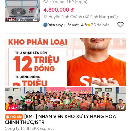
Đã sử dụng
1 HP (ngựa)
4.800.000 đ
Huyện Bình Chánh
(
Xã Bình Hưng
mới)
1 phút trước
1
4.8
75
đã bán
Điện Máy Tuấn Kiệt
Tin nổi bật
6
+
2
[BMT] NHÂN VIÊN KHO XỬ LÝ HÀNG HÓA
CHÍNH THỨC,12TR
Công ty TNHH SPX Express