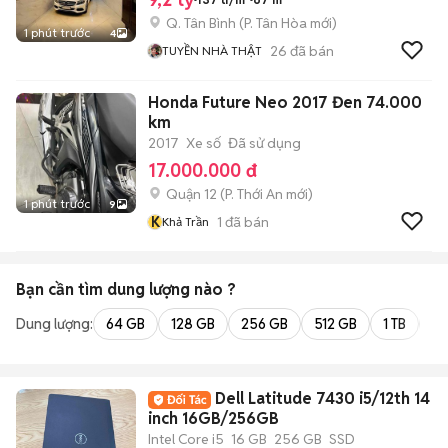
Q. Tân Bình
(
P. Tân Hòa
mới)
1 phút trước
4
26
đã bán
TUYỀN NHÀ THẬT
Honda Future Neo 2017 Đen 74.000
km
2017
Xe số
Đã sử dụng
17.000.000 đ
Quận 12
(
P. Thới An
mới)
1 phút trước
9
K
1
đã bán
Khả Trần
Bạn cần tìm
dung lượng
nào ?
Dung lượng:
64 GB
128 GB
256 GB
512 GB
1 TB
2 
Dell Latitude 7430 i5/12th 14
inch 16GB/256GB
Intel Core i5
16 GB
256 GB
SSD