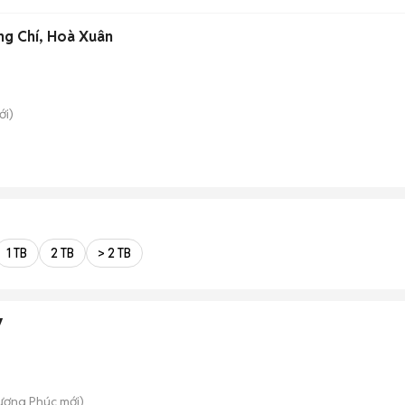
g Chí, Hoà Xuân
i)
1 TB
2 TB
> 2 TB
7
ượng Phúc
mới)