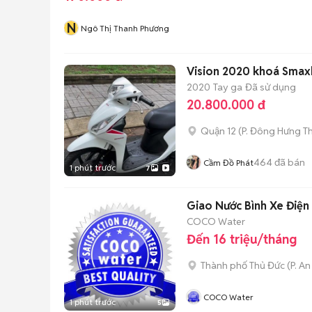
N
Ngô Thị Thanh Phương
Vision 2020 khoá Smaxk
2020
Tay ga
Đã sử dụng
20.800.000 đ
Quận 12
(
P. Đông Hưng T
464
đã bán
Cầm Đồ Phát
1 phút trước
7
Giao Nước Bình Xe Điện 
COCO Water
Đến 16 triệu/tháng
Thành phố Thủ Đức
(
P. A
COCO Water
1 phút trước
5