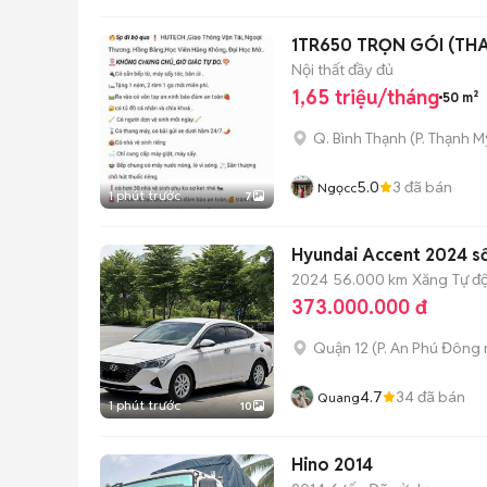
1TR650 TRỌN GÓI (TH
Nội thất đầy đủ
1,65 triệu/tháng
50 m²
Q. Bình Thạnh
(
P. Thạnh M
5.0
3
đã bán
Ngọcc
1 phút trước
7
Hyundai Accent 2024 số
2024
56.000 km
Xăng
Tự đ
373.000.000 đ
Quận 12
(
P. An Phú Đông
4.7
34
đã bán
Quang
1 phút trước
10
Hino 2014