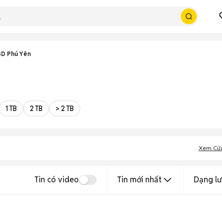
3D Phú Yên
1 TB
2 TB
> 2 TB
Xem Cử
Tin có video
Tin mới nhất
Dạng lư