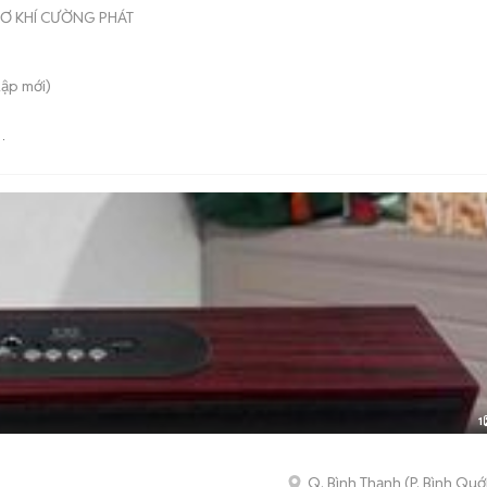
Ơ KHÍ CƯỜNG PHÁT
Lập
mới)
1
Q. Bình Thạnh
(
P. Bình Quớ