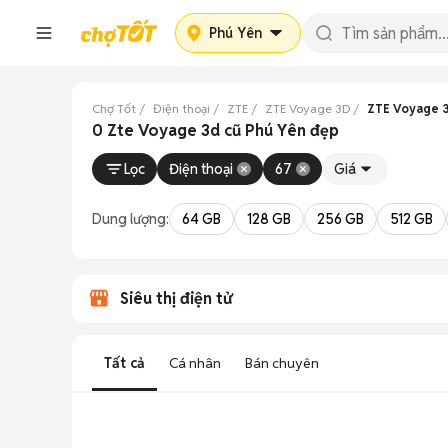
Phú Yên
Chợ Tốt
Điện thoại
ZTE
ZTE Voyage 3D
ZTE Voyage 
0 Zte Voyage 3d cũ Phú Yên đẹp
Lọc
Điện thoại
67
Giá
Dung lượng:
64 GB
128 GB
256 GB
512 GB
Siêu thị điện tử
Tất cả
Cá nhân
Bán chuyên