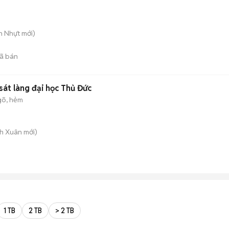
n Nhựt
mới)
ã bán
 sát làng đại học Thủ Đức
gõ, hẻm
nh Xuân
mới)
1 TB
2 TB
> 2 TB