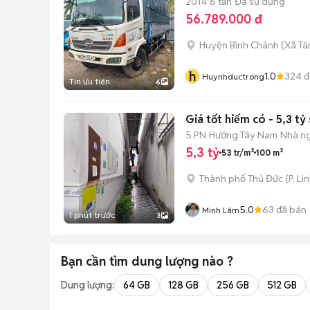
2014
6 tấn
Đã sử dụng
56.789.000 đ
Huyện Bình Chánh
(
Xã Tâ
h
1.0
324
đ
Huynhductrong
Tin ưu tiên
6
Giá tốt hiếm có - 5,3 tỷ
5 PN
Hướng Tây Nam
Nhà n
5,3 tỷ
53 tr/m²
100 m²
Thành phố Thủ Đức
(
P. Li
5.0
63
đã bán
Minh Lâm
1 phút trước
3
Bạn cần tìm
dung lượng
nào ?
Dung lượng:
64 GB
128 GB
256 GB
512 GB