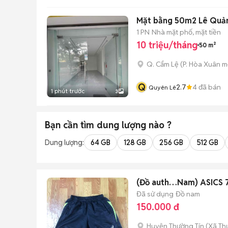
Mặt bằng 50m2 Lê Quản
1 PN
Nhà mặt phố, mặt tiền
10 triệu/tháng
50 m²
Q. Cẩm Lệ
(
P. Hòa Xuân
mớ
Q
2.7
4
đã bán
Quyên Lê
1 phút trước
3
Bạn cần tìm
dung lượng
nào ?
Dung lượng:
64 GB
128 GB
256 GB
512 GB
(Đồ auth…Nam) ASICS 
Đã sử dụng
Đồ nam
150.000 đ
Huyện Thường Tín
(
Xã Th