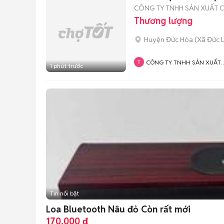
CÔNG TY TNHH SẢN XUẤT C
Thương lượng
Huyện Đức Hòa
(
Xã Đức 
CÔNG TY TNHH SẢN XUẤT
1 phút trước
CƠ KHÍ CƯỜNG PHÁT
Tin nổi bật
Loa Bluetooth Nâu đỏ Còn rất mới
170.000 đ