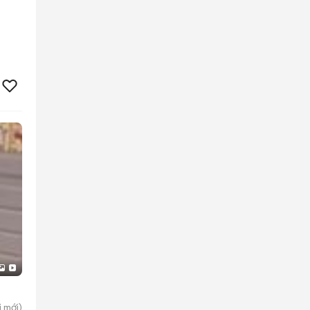
i
mới)