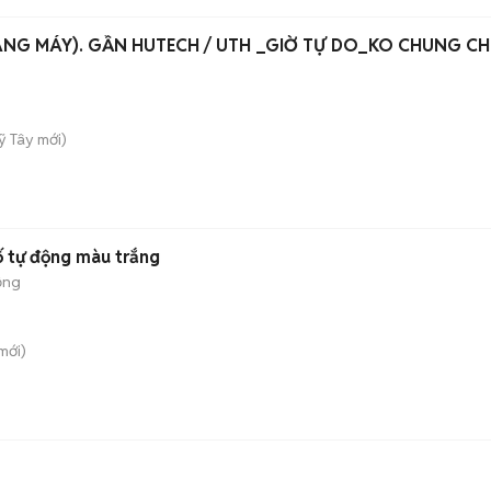
ANG MÁY). GẦN HUTECH / UTH _GIỜ TỰ DO_KO CHUNG C
ỹ Tây
mới)
 tự động màu trắng
ộng
mới)