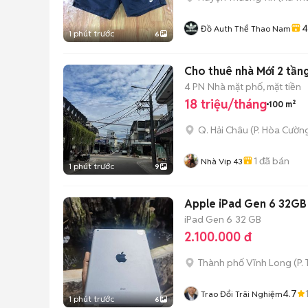
4
Đồ Auth Thể Thao Nam
1 phút trước
6
Cho thuê nhà Mới 2 tầng
4 PN
Nhà mặt phố, mặt tiền
18 triệu/tháng
100 m²
Q. Hải Châu
(
P. Hòa Cườn
1
đã bán
Nhà Vip 43
1 phút trước
9
Apple iPad Gen 6 32GB
iPad Gen 6
32 GB
2.100.000 đ
Thành phố Vĩnh Long
(
P.
4.7
Trao Đổi Trãi Nghiệm
1 phút trước
6