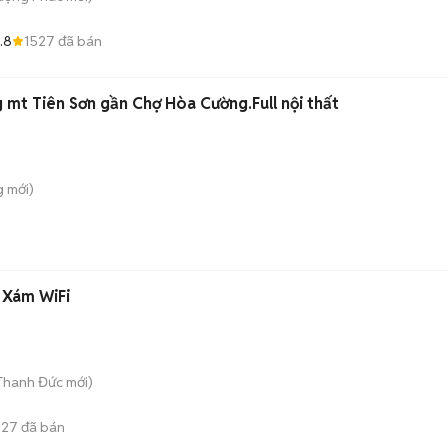
.8
1527
đã bán
 mt Tiên Sơn gần Chợ Hòa Cường.Full nội thất
g
mới)
 Xám WiFi
 Thanh Đức
mới)
127
đã bán