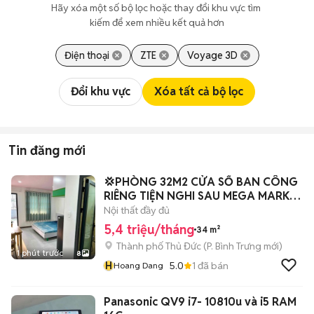
Hãy xóa một số bộ lọc hoặc thay đổi khu vực tìm 
kiếm để xem nhiều kết quả hơn
Điện thoại
ZTE
Voyage 3D
Đổi khu vực
Xóa tất cả bộ lọc
Tin đăng mới
💢PHÒNG 32M2 CỬA SỔ BAN CÔNG
RIÊNG TIỆN NGHI SAU MEGA MARKET
Q2💢
Nội thất đầy đủ
5,4 triệu/tháng
34 m²
Thành phố Thủ Đức
(
P. Bình Trưng
mới)
1 phút trước
8
H
5.0
1
đã bán
Hoang Dang
Panasonic QV9 i7- 10810u và i5 RAM