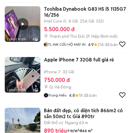
Toshiba Dynabook G83 HS i5 1135G7
16/256
Intel Core i5
8 GB
256 GB
SSD
5.500.000 đ
Thành phố Thủ Đức
(
P. Hiệp Bình
mới)
1 phút trước
5
4.9
216
đã bán
TL INK CỨU HỘ MÁY IN
Apple iPhone 7 32GB full giá rẻ
iPhone 7
32 GB
750.000 đ
Q. Hà Đông
1 phút trước
3
4.8
18
đã bán
Trung Hiếu
Bán đất đẹp, có diện tích 866m2 có
sẵn 50m2 tc Giá 890tr
Đất thổ cư
Ngang 63 m
890 triệu
1 tr/m²
866 m²