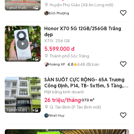
Huyện Phú Giáo
(
Xã An Long
mới)
1 phút trước
4
Bích Phượng
Honor X70 5G 12GB/256GB Trắng
đẹp
X70i
256 GB
5.599.000 đ
Thành phố Sóc Trăng
1 phút trước
6
4.8
648
đã bán
Hoàng XP
SÀN SUỐT CỰC RỘNG- 65A Trương
Công Định, P14, TB- 5x15m, 5 Tầng,
370m2
Mặt bằng kinh doanh
26 triệu/tháng
370 m²
Q. Tân Bình
(
P. Tân Bình
mới)
1 phút trước
6
Nhat Huy