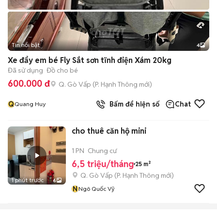
Tin nổi bật
4
Xe đẩy em bé Fly Sắt sơn tĩnh điện Xám 20kg
Đã sử dụng
Đồ cho bé
600.000 đ
Q. Gò Vấp
(
P. Hạnh Thông
mới)
Q
Bấm để hiện số
Chat
Quang Huy
cho thuê căn hộ mini
1 PN
Chung cư
6,5 triệu/tháng
25 m²
Q. Gò Vấp
(
P. Hạnh Thông
mới)
1 phút trước
6
N
Ngô Quốc Vỹ