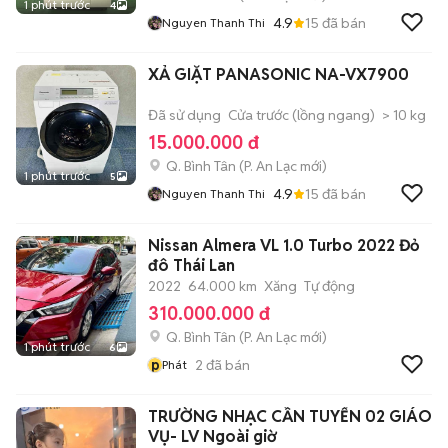
1 phút trước
4
4.9
15
đã bán
Nguyen Thanh Thi
XẢ GIẶT PANASONIC NA-VX7900
Đã sử dụng
Cửa trước (lồng ngang)
> 10 kg
15.000.000 đ
Q. Bình Tân
(
P. An Lạc
mới)
1 phút trước
5
4.9
15
đã bán
Nguyen Thanh Thi
Nissan Almera VL 1.0 Turbo 2022 Đỏ
đô Thái Lan
2022
64.000 km
Xăng
Tự động
310.000.000 đ
Q. Bình Tân
(
P. An Lạc
mới)
1 phút trước
6
p
2
đã bán
Phát
TRƯỜNG NHẠC CẦN TUYỂN 02 GIÁO
VỤ- LV Ngoài giờ