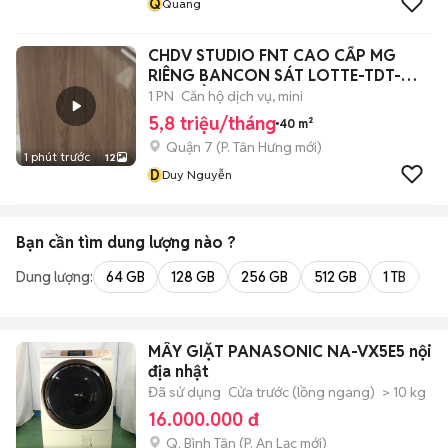
Q
Quang
CHDV STUDIO FNT CAO CẤP MG
RIÊNG BANCON SÁT LOTTE-TDT-
RMIT GẦN Q1Q4Q8
1 PN
Căn hộ dịch vụ, mini
5,8 triệu/tháng
40 m²
Quận 7
(
P. Tân Hưng
mới)
1 phút trước
12
D
Duy Nguyễn
Bạn cần tìm
dung lượng
nào ?
Dung lượng:
64 GB
128 GB
256 GB
512 GB
1 TB
2 
MÂY GIẶT PANASONIC NA-VX5E5 nội
địa nhật
Đã sử dụng
Cửa trước (lồng ngang)
> 10 kg
16.000.000 đ
Q. Bình Tân
(
P. An Lạc
mới)