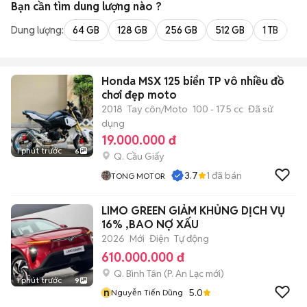
Bạn cần tìm
dung lượng
nào ?
Dung lượng:
64 GB
128 GB
256 GB
512 GB
1 TB
2 
Honda MSX 125 biển TP vô nhiều đồ
chơi đẹp moto
2018
Tay côn/Moto
100 - 175 cc
Đã sử
dụng
19.000.000 đ
1 phút trước
6
Q. Cầu Giấy
3.7
1
đã bán
TONG MOTOR
LIMO GREEN GIẢM KHỦNG DỊCH VỤ
16% ,BAO NỢ XẤU
2026
Mới
Điện
Tự động
610.000.000 đ
Q. Bình Tân
(
P. An Lạc
mới)
1 phút trước
9
n
5.0
Nguyễn Tiến Dũng