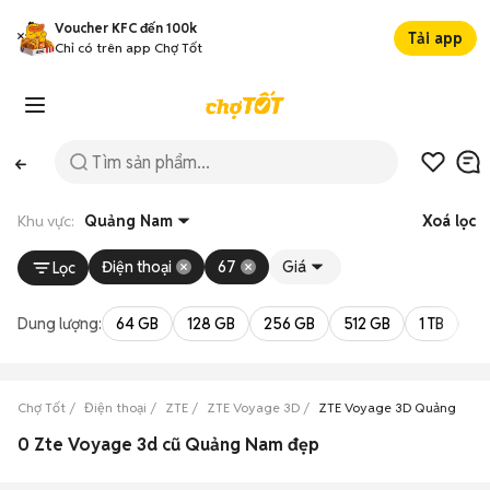
Voucher KFC đến 100k
Tải app
Chỉ có trên app Chợ Tốt
Khu vực:
Quảng Nam
Xoá lọc
Điện thoại
67
Giá
Lọc
Dung lượng:
64 GB
128 GB
256 GB
512 GB
1 TB
2 
Chợ Tốt
Điện thoại
ZTE
ZTE Voyage 3D
ZTE Voyage 3D Quảng Nam
0 Zte Voyage 3d cũ Quảng Nam đẹp