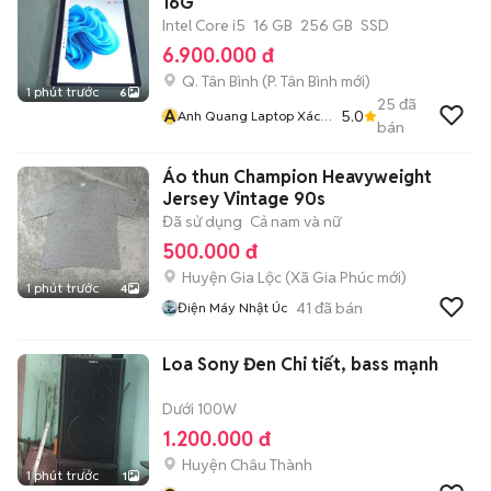
16G
Intel Core i5
16 GB
256 GB
SSD
6.900.000 đ
Q. Tân Bình
(
P. Tân Bình
mới)
1 phút trước
6
25
đã
A
5.0
Anh Quang Laptop Xách
bán
Tay Mỹ Nhật Sài Gòn Uy
Tín Chất Lượng Số 1 Bảo
Áo thun Champion Heavyweight
Hành Dài Hạn
Jersey Vintage 90s
Đã sử dụng
Cả nam và nữ
500.000 đ
Huyện Gia Lộc
(
Xã Gia Phúc
mới)
1 phút trước
4
41
đã bán
Điện Máy Nhật Úc
Loa Sony Đen Chi tiết, bass mạnh
Dưới 100W
1.200.000 đ
Huyện Châu Thành
1 phút trước
1