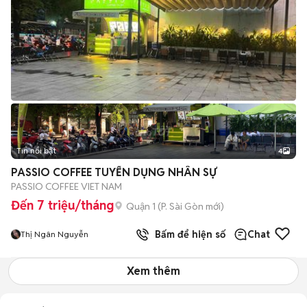
Tin nổi bật
4
PASSIO COFFEE TUYỂN DỤNG NHÂN SỰ
PASSIO COFFEE VIET NAM
Đến 7 triệu/tháng
Quận 1
(
P. Sài Gòn
mới)
Bấm để hiện số
Chat
Thị Ngân Nguyễn
Xem thêm