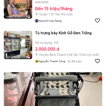
HADAMA
Đến 15 triệu/tháng
Quận 7
(
P. Tân Mỹ
mới)
1 phút trước
2
Music01 Hai Dang
Tủ trưng bày Kính Gỗ Đen Trắng
Đã sử dụng
Gỗ
2.000.000 đ
Huyện Bình Chánh
(
Xã Tân Vĩnh Lộc
mới)
1 phút trước
3
n
18
đã bán
Nguyễn Thanh Tùng