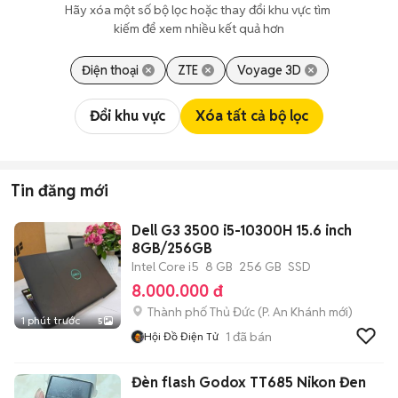
Hãy xóa một số bộ lọc hoặc thay đổi khu vực tìm 
kiếm để xem nhiều kết quả hơn
Điện thoại
ZTE
Voyage 3D
Đổi khu vực
Xóa tất cả bộ lọc
Tin đăng mới
Dell G3 3500 i5-10300H 15.6 inch
8GB/256GB
Intel Core i5
8 GB
256 GB
SSD
8.000.000 đ
Thành phố Thủ Đức
(
P. An Khánh
mới)
1 phút trước
5
1
đã bán
Hội Đồ Điện Tử
Đèn flash Godox TT685 Nikon Đen