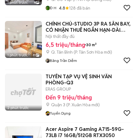
1 phút trước
4
4.8
128
đã bán
Đ H
CHÍNH CHỦ-STUDIO 3P RA SÂN BAY,
CÓ NHẬN THUÊ NGẮN HẠN-DÀI
HẠN-FULL NT
Nội thất đầy đủ
6,5 triệu/tháng
30 m²
Q. Tân Bình
(
P. Tân Sơn Hòa
mới)
1 phút trước
11
Băng Trần Diễm
TUYỂN TẠP VỤ VỆ SINH VĂN
PHÒNG-Q3
ERAS GROUP
Đến 9 triệu/tháng
Quận 3
(
P. Xuân Hòa
mới)
2 phút trước
Tuyển Dụng
Acer Aspire 7 Gaming A715-59G-
73LB i7 16GB/512GB RTX3050