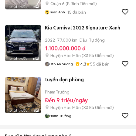
Quận 6
(
P. Bình Tiên
mới)
1 phút trước
2
t
15
đã bán
Tuan Anh
Kia Carnival 2022 Signature Xanh
2022
77.000 km
Dầu
Tự động
1.100.000.000 đ
Huyện Hóc Môn
(
Xã Bà Điểm
mới)
1 phút trước
11
4.3
55
đã bán
Oto An Suong
tuyển dọn phòng
Phạm Trưởng
Đến 9 triệu/ngày
Huyện Hóc Môn
(
Xã Bà Điểm
mới)
1 phút trước
3
Phạm Trưởng