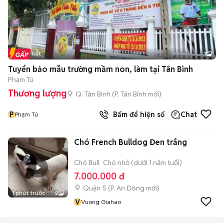
Tin nổi bật
1
Tuyển bảo mẫu trường mầm non, làm tại Tân Bình
Phạm Tú
Thương lượng
Q. Tân Bình
(
P. Tân Bình
mới)
P
Bấm để hiện số
Chat
Phạm Tú
Chó French Bulldog Đen trắng
Chó Bull
Chó nhỏ (dưới 1 năm tuổi)
7.000.000 đ
Quận 5
(
P. An Đông
mới)
1 phút trước
2
V
Vuong Giahao