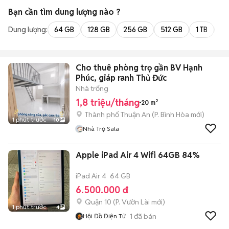
Bạn cần tìm
dung lượng
nào ?
Dung lượng:
64 GB
128 GB
256 GB
512 GB
1 TB
2 
Cho thuê phòng trọ gần BV Hạnh
Phúc, giáp ranh Thủ Đức
Nhà trống
1,8 triệu/tháng
20 m²
Thành phố Thuận An
(
P. Bình Hòa
mới)
1 phút trước
10
Nhà Trọ Sala
Apple iPad Air 4 Wifi 64GB 84%
iPad Air 4
64 GB
6.500.000 đ
Quận 10
(
P. Vườn Lài
mới)
1 phút trước
4
1
đã bán
Hội Đồ Điện Tử