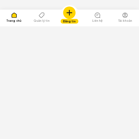
Trang chủ
Quản lý tin
Liên hệ
Tài khoản
Đăng tin
109.000 Bình chọn
Tải ứng dụng Chợ Tốt
Về Chợ Tốt
Quy chế sàn
Chính sách bảo mật
Giải quyết tranh chấp
CÔNG TY TNHH CHỢ TỐT - Người đại diện theo pháp luật:
Nguyễn Trọng Tấn; GPDKKD: 0312120782 do Sở KH & ĐT TP.HCM cấp ngày
11/01/2013;
GPMXH: 185/GP-BTTTT do Bộ Thông tin và Truyền thông
cấp ngày 09/07/2024 - Chịu trách nhiệm