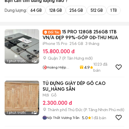
Bạn cần tìm
dung lượng
nào ?
Dung lượng:
64 GB
128 GB
256 GB
512 GB
1 TB
2 
15 PRO 128GB 256GB 1TB
VN/A ĐẸP 99%-GÓP 0Đ-THU MUA
iPhone 15 Pro
256 GB
3 tháng
15.800.000 đ
Quận 7
(
P. Tân Hưng
mới)
1 phút trước
4
1023
đã
4.9
Hoàng Hiệp
bán
Mobile
TỦ ĐỰNG GIÀY DÉP GỔ CAO
SU_HÀNG SẲN
Mới
Gỗ
2.300.000 đ
Thành phố Thủ Đức
(
P. Tăng Nhơn Phú
mới)
1 phút trước
6
5.0
1
đã bán
Nội Thất Vương Trần