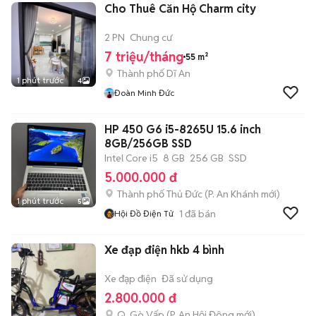
Cho Thuê Căn Hộ Charm city
2 PN
Chung cư
7 triệu/tháng
55 m²
Thành phố Dĩ An
1 phút trước
4
Đoàn Minh Đức
HP 450 G6 i5-8265U 15.6 inch
8GB/256GB SSD
Intel Core i5
8 GB
256 GB
SSD
5.000.000 đ
Thành phố Thủ Đức
(
P. An Khánh
mới)
1 phút trước
5
1
đã bán
Hội Đồ Điện Tử
Xe đạp điện hkb 4 bình
Xe đạp điện
Đã sử dụng
2.800.000 đ
Q. Gò Vấp
(
P. An Hội Đông
mới)