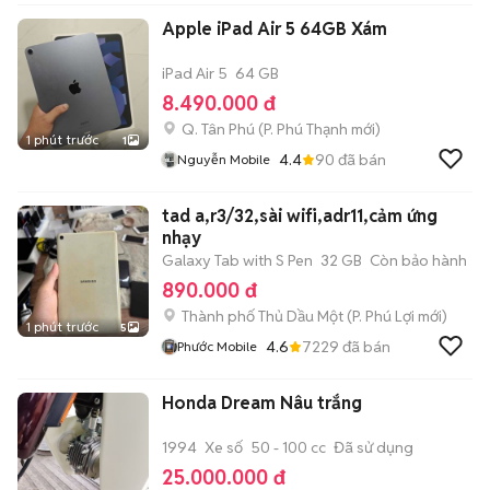
Apple iPad Air 5 64GB Xám
iPad Air 5
64 GB
8.490.000 đ
Q. Tân Phú
(
P. Phú Thạnh
mới)
1 phút trước
1
4.4
90
đã bán
Nguyễn Mobile
tad a,r3/32,sài wifi,adr11,cảm ứng
nhạy
Galaxy Tab with S Pen
32 GB
Còn bảo hành
890.000 đ
Thành phố Thủ Dầu Một
(
P. Phú Lợi
mới)
1 phút trước
5
4.6
7229
đã bán
Phước Mobile
Honda Dream Nâu trắng
1994
Xe số
50 - 100 cc
Đã sử dụng
25.000.000 đ