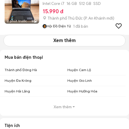
Intel Core i7
16 GB
512 GB
SSD
15.990 đ
Thành phố Thủ Đức
(
P. An Khánh
mới)
2 phút trước
5
1
đã bán
Hội Đồ Điện Tử
Xem thêm
Mua bán điện thoại
Thành phố Đông Hà
Huyện Cam Lộ
Huyện Đa Krông
Huyện Gio Linh
Huyện Hải Lăng
Huyện Hướng Hóa
Xem thêm
Tiện ích