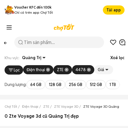
Voucher KFC đến 100k
Tải app
Chỉ có trên app Chợ Tốt
Khu vực:
Quảng Trị
Xoá lọc
Điện thoại
ZTE
4478
Giá
Lọc
Dung lượng:
64 GB
128 GB
256 GB
512 GB
1 TB
2 
Chợ Tốt
Điện thoại
ZTE
ZTE Voyage 3D
ZTE Voyage 3D Quảng Trị
0 Zte Voyage 3d cũ Quảng Trị đẹp