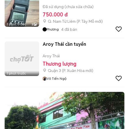
Đã sử dụng (chưa sửa chữa)
750.000 đ
Q. Nam Từ Liêm
(
P. Tây Mỗ
mới)
1 phút trước
2
4
đã bán
Phương
Aroy Thái cần tuyển
Aroy Thái
Thương lượng
Quận 3
(
P. Xuân Hòa
mới)
1 phút trước
Võ Tiến Ngộ