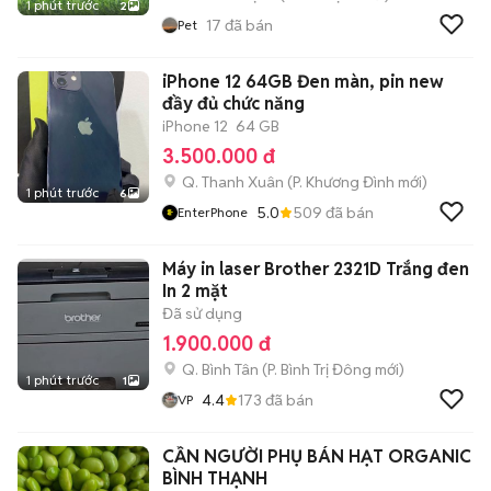
1 phút trước
2
17
đã bán
Pet
iPhone 12 64GB Đen màn, pin new
đầy đủ chức năng
iPhone 12
64 GB
3.500.000 đ
Q. Thanh Xuân
(
P. Khương Đình
mới)
1 phút trước
6
5.0
509
đã bán
EnterPhone
Máy in laser Brother 2321D Trắng đen
In 2 mặt
Đã sử dụng
1.900.000 đ
Q. Bình Tân
(
P. Bình Trị Đông
mới)
1 phút trước
1
4.4
173
đã bán
VP
CẦN NGƯỜI PHỤ BÁN HẠT ORGANIC
BÌNH THẠNH