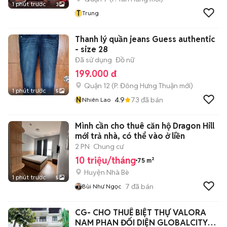
1 phút trước
3
T
Trung
Thanh lý quần jeans Guess authentic
- size 28
Đã sử dụng
Đồ nữ
199.000 đ
Quận 12
(
P. Đông Hưng Thuận
mới)
1 phút trước
5
N
4.9
73
đã bán
Nhiên Lao
Mình cần cho thuê căn hộ Dragon Hill
mới trả nhà, có thể vào ở liền
2 PN
Chung cư
10 triệu/tháng
75 m²
Huyện Nhà Bè
1 phút trước
5
7
đã bán
Bùi Như Ngọc
CG- CHO THUÊ BIỆT THỰ VALORA
NAM PHAN ĐỐI DIỆN GLOBALCITY