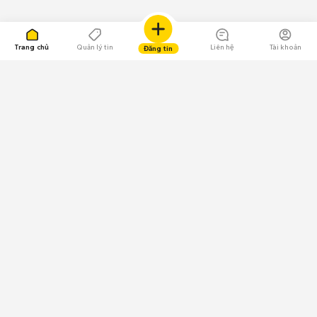
Trang chủ
Quản lý tin
Liên hệ
Tài khoản
Đăng tin
109.000 Bình chọn
Tải ứng dụng Chợ Tốt
Về Chợ Tốt
Quy chế sàn
Chính sách bảo mật
Giải quyết tranh chấp
CÔNG TY TNHH CHỢ TỐT - Người đại diện theo pháp luật:
Nguyễn Trọng Tấn; GPDKKD: 0312120782 do Sở KH & ĐT TP.HCM cấp ngày
11/01/2013;
GPMXH: 185/GP-BTTTT do Bộ Thông tin và Truyền thông
cấp ngày 09/07/2024 - Chịu trách nhiệm