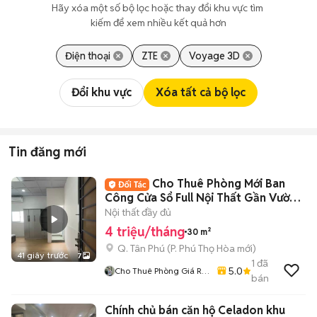
Hãy xóa một số bộ lọc hoặc thay đổi khu vực tìm 
kiếm để xem nhiều kết quả hơn
Điện thoại
ZTE
Voyage 3D
Đổi khu vực
Xóa tất cả bộ lọc
Tin đăng mới
Cho Thuê Phòng Mới Ban
Công Cửa Sổ Full Nội Thất Gần Vườn
Lài Tân Phú
Nội thất đầy đủ
4 triệu/tháng
30 m²
Q. Tân Phú
(
P. Phú Thọ Hòa
mới)
41 giây trước
7
1
đã
5.0
Cho Thuê Phòng Giá Rẻ
bán
Tại TP-HCM
Chính chủ bán căn hộ Celadon khu