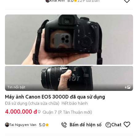
5.0
229
đã bán
Khải Anh
Tin nổi bật
6
+
2
Máy ảnh Canon EOS 3000D đã qua sử dụng
Đã sử dụng (chưa sửa chữa)
Hết bảo hành
4.000.000 đ
Quận 7
(
P. Tân Thuận
mới)
5.0
Bấm để hiện số
Chat
Tai Nguyen Van