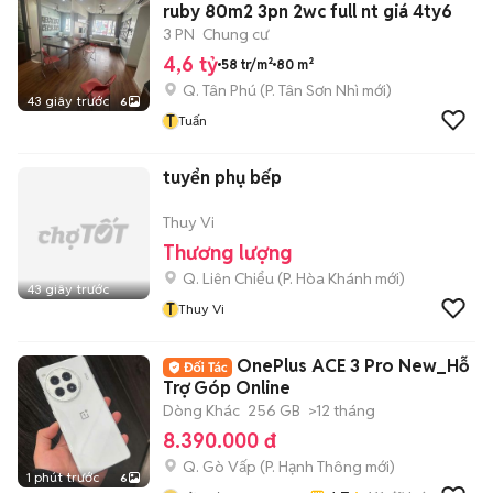
ruby 80m2 3pn 2wc full nt giá 4ty6
3 PN
Chung cư
4,6 tỷ
58 tr/m²
80 m²
Q. Tân Phú
(
P. Tân Sơn Nhì
mới)
43 giây trước
6
T
Tuấn
tuyển phụ bếp
Thuy Vi
Thương lượng
Q. Liên Chiểu
(
P. Hòa Khánh
mới)
43 giây trước
T
Thuy Vi
OnePlus ACE 3 Pro New_Hỗ
Trợ Góp Online
Dòng Khác
256 GB
>12 tháng
8.390.000 đ
Q. Gò Vấp
(
P. Hạnh Thông
mới)
1 phút trước
6