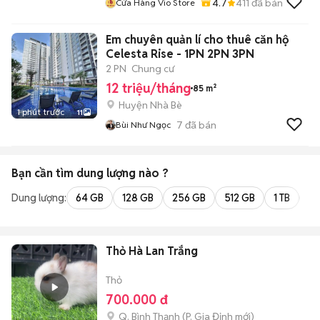
4.7
411
đã bán
Cửa Hàng Vio Store
Em chuyên quản lí cho thuê căn hộ
Celesta Rise - 1PN 2PN 3PN
2 PN
Chung cư
12 triệu/tháng
85 m²
Huyện Nhà Bè
1 phút trước
11
7
đã bán
Bùi Như Ngọc
Bạn cần tìm
dung lượng
nào ?
Dung lượng:
64 GB
128 GB
256 GB
512 GB
1 TB
2 
Thỏ Hà Lan Trắng
Thỏ
700.000 đ
Q. Bình Thạnh
(
P. Gia Định
mới)