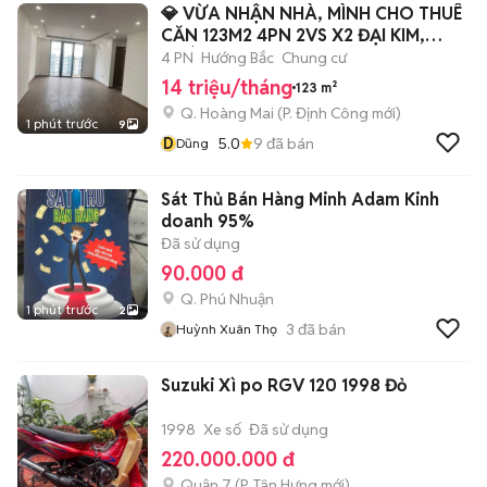
💎 VỪA NHẬN NHÀ, MÌNH CHO THUÊ
CĂN 123M2 4PN 2VS X2 ĐẠI KIM,
HOÀNG MAI
4 PN
Hướng Bắc
Chung cư
14 triệu/tháng
123 m²
Q. Hoàng Mai
(
P. Định Công
mới)
1 phút trước
9
D
5.0
9
đã bán
Dũng
Sát Thủ Bán Hàng Minh Adam Kinh
doanh 95%
Đã sử dụng
90.000 đ
Q. Phú Nhuận
1 phút trước
2
3
đã bán
Huỳnh Xuân Thọ
Suzuki Xì po RGV 120 1998 Đỏ
1998
Xe số
Đã sử dụng
220.000.000 đ
Quận 7
(
P. Tân Hưng
mới)