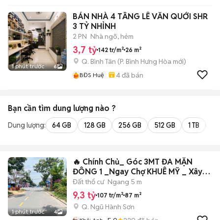
BÁN NHÀ 4 TẦNG LÊ VĂN QUỚI SHR
3 TỶ NHỈNH
2 PN
Nhà ngõ, hẻm
3,7 tỷ
142 tr/m²
26 m²
Q. Bình Tân
(
P. Bình Hưng Hòa
mới)
1 phút trước
6
4
đã bán
BĐS Huệ
Bạn cần tìm
dung lượng
nào ?
Dung lượng:
64 GB
128 GB
256 GB
512 GB
1 TB
2 
🔥 Chính Chủ_ Góc 3MT ĐA MẶN
ĐÔNG 1 _Ngay Chợ KHUÊ MỸ _ Xây
Đẹp
Đất thổ cư
Ngang 5 m
9,3 tỷ
107 tr/m²
87 m²
Q. Ngũ Hành Sơn
1 phút trước
4