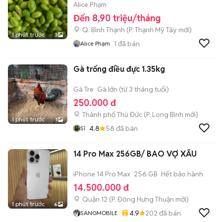
Alice Phạm
Đến 8,90 triệu/tháng
Q. Bình Thạnh
(
P. Thạnh Mỹ Tây
mới)
1 phút trước
3
1
đã bán
Alice Phạm
Gà trống điều đực 1.35kg
Gà Tre
Gà lớn (từ 3 tháng tuổi)
250.000 đ
Thành phố Thủ Đức
(
P. Long Bình
mới)
1 phút trước
1
4.8
58
đã bán
Sĩ
14 Pro Max 256GB/ BAO VỢ XẤU
iPhone 14 Pro Max
256 GB
Hết bảo hành
14.500.000 đ
Quận 12
(
P. Đông Hưng Thuận
mới)
1 phút trước
6
4.9
202
đã bán
SANGMOBILE