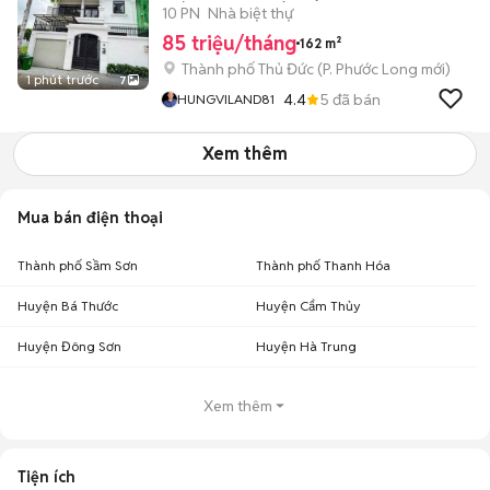
CÓ THANG MÁY
10 PN
Nhà biệt thự
85 triệu/tháng
162 m²
Thành phố Thủ Đức
(
P. Phước Long
mới)
1 phút trước
7
4.4
5
đã bán
HUNGVILAND81
Xem thêm
Mua bán điện thoại
Thành phố Sầm Sơn
Thành phố Thanh Hóa
Huyện Bá Thước
Huyện Cẩm Thủy
Huyện Đông Sơn
Huyện Hà Trung
Xem thêm
Tiện ích