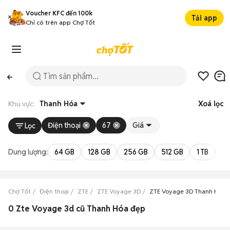
Voucher KFC đến 100k
Tải app
Chỉ có trên app Chợ Tốt
Khu vực:
Thanh Hóa
Xoá lọc
Điện thoại
67
Giá
Lọc
Dung lượng:
64 GB
128 GB
256 GB
512 GB
1 TB
2 
Chợ Tốt
Điện thoại
ZTE
ZTE Voyage 3D
ZTE Voyage 3D Thanh Hóa
0 Zte Voyage 3d cũ Thanh Hóa đẹp