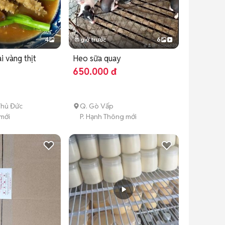
4
11 giờ trước
6
i vàng thịt
Heo sữa quay
650.000 đ
Thủ Đức
Q. Gò Vấp
 mới
P. Hạnh Thông mới