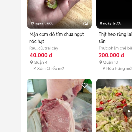
13 ngày trước
2
8 ngày trước
Mận cơm đỏ tím chua ngọt
Thịt heo rừng la
róc hạt
sẵn
Rau, củ, trái cây
Thực phẩm chế bi
40.000 đ
200.000 đ
Quận 4
Quận 10
P. Xóm Chiếu mới
P. Hòa Hưng mớ