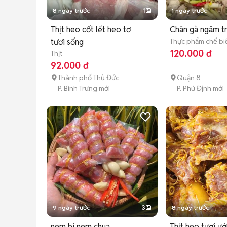
8 ngày trước
1
1 ngày trước
Thịt heo cốt lết heo tơ
Chân gà ngâm tr
tươi sống
Thực phẩm chế bi
120.000 đ
Thịt
92.000 đ
Thành phố Thủ Đức
Quận 8
P. Bình Trưng mới
P. Phú Định mới
9 ngày trước
3
8 ngày trước
nem bi nem chua
Thịt heo tươi ướ