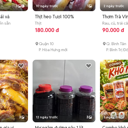
3
10 ngày trước
1
2 ngày trước
ái vả
Thịt heo Tươi 100%
Thơm Trà Vi
ến sẵn
Thịt
Rau, củ, trái c
180.000 đ
90.000 đ
Quận 10
Q. Bình Tân
P. Hòa Hưng mới
P. Bình Trị 
3
12 ngày trước
3
3 ngày trước
p gia vị
Mơ ngâm đường nâu 1 lít
Combo khô n