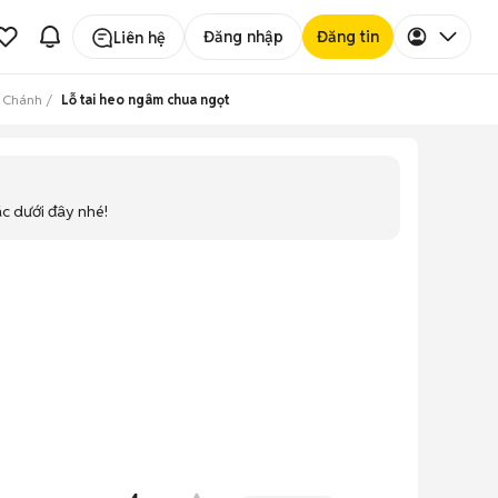
Đăng nhập
Đăng tin
Liên hệ
h Chánh
Lỗ tai heo ngâm chua ngọt
ác dưới đây nhé!