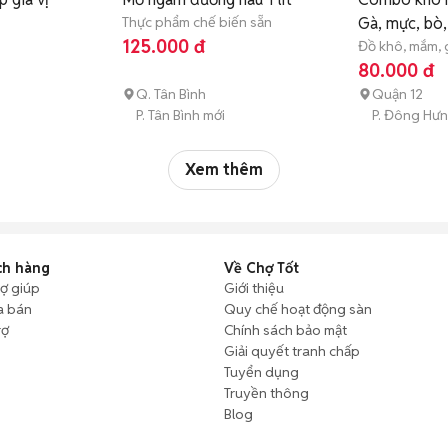
Thực phẩm chế biến sẵn
Gà, mực, bò,
125.000 đ
Đồ khô, mắm, g
80.000 đ
Q. Tân Bình
Quận 12
i
P. Tân Bình mới
P. Đông Hưn
Xem thêm
ch hàng
Về Chợ Tốt
rợ giúp
Giới thiệu
a bán
Quy chế hoạt động sàn
rợ
Chính sách bảo mật
Giải quyết tranh chấp
Tuyển dụng
Truyền thông
Blog