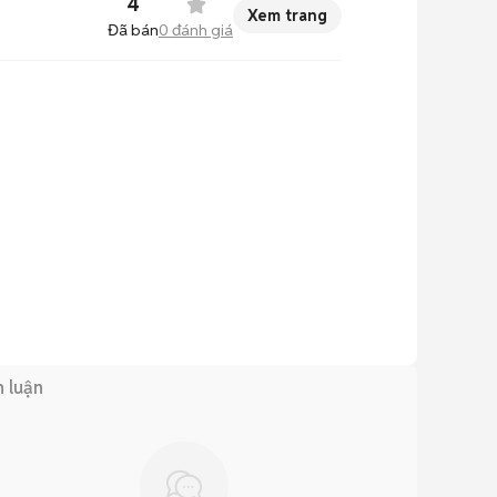
4
Xem trang
Đã bán
0
đánh giá
h luận