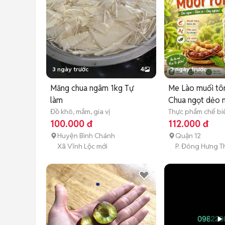
3 ngày trước
4
3 ngày trước
Măng chua ngâm 1kg Tự
Me Lào muối t
làm
Chua ngọt dẻo 
Đồ khô, mắm, gia vị
Thực phẩm chế bi
100.000 đ
112.000 đ
Huyện Bình Chánh
Quận 12
Xã Vĩnh Lộc mới
P. Đông Hưng T