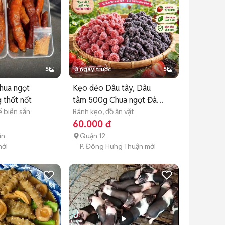
5
3 ngày trước
5
hua ngọt
Kẹo dẻo Dâu tây, Dâu
 thốt nốt
tằm 500g Chua ngọt Đà
 biến sẵn
Lạt
Bánh kẹo, đồ ăn vặt
60.000 đ
ận
Quận 12
mới
P. Đông Hưng Thuận mới