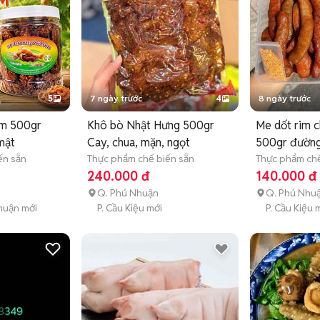
5
7 ngày trước
4
8 ngày trước
ôm 500gr
Khô bò Nhật Hưng 500gr
Me dốt rim c
mật
Cay, chua, mặn, ngọt
500gr đường
ến sẵn
Thực phẩm chế biến sẵn
Thực phẩm chế
240.000 đ
140.000 đ
Q. Phú Nhuận
Q. Phú Nhu
huận mới
P. Cầu Kiệu mới
P. Cầu Kiệu 