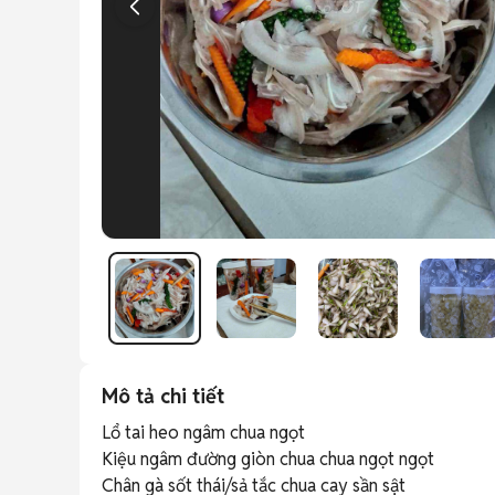
Mô tả chi tiết
Lổ tai heo ngâm chua ngọt

Kiệu ngâm đường giòn chua chua ngọt ngọt

Chân gà sốt thái/sả tắc chua cay sần sật