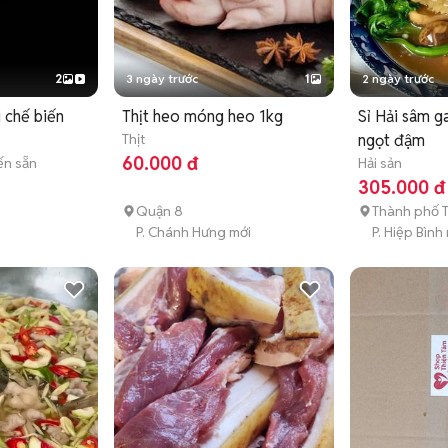
2
3 ngày trước
1
2 ngày trước
i chế biến
Thịt heo móng heo 1kg
Sỉ Hải sâm ga
Thịt
ngọt đậm
60.000 đ
ến sẵn
Hải sản
305.000 đ
Quận 8
Thành phố 
i
P. Chánh Hưng mới
P. Hiệp Bình