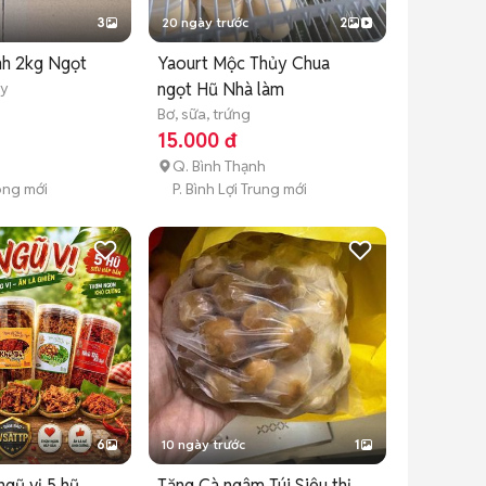
3
20 ngày trước
2
nh 2kg Ngọt
Yaourt Mộc Thủy Chua
ây
ngọt Hũ Nhà làm
Bơ, sữa, trứng
15.000 đ
Q. Bình Thạnh
Đông mới
P. Bình Lợi Trung mới
6
10 ngày trước
1
gũ vị 5 hũ
Tặng Cà ngâm Túi Siêu thị