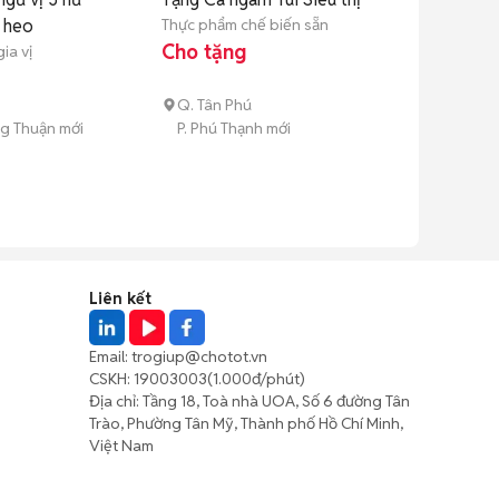
 heo
Thực phẩm chế biến sẵn
Cho tặng
ia vị
Q. Tân Phú
g Thuận mới
P. Phú Thạnh mới
Liên kết
Email:
trogiup@chotot.vn
CSKH:
19003003
(1.000đ/phút)
Địa chỉ: Tầng 18, Toà nhà UOA, Số 6 đường Tân
Trào, Phường Tân Mỹ, Thành phố Hồ Chí Minh,
Việt Nam