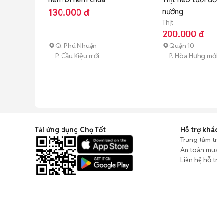
nướng
130.000 đ
Thịt
200.000 đ
Q. Phú Nhuận
Quận 10
P. Cầu Kiệu mới
P. Hòa Hưng mớ
Tải ứng dụng Chợ Tốt
Hỗ trợ khá
Trung tâm t
An toàn mu
Liên hệ hỗ t