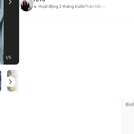
Pò Pò
Hoạt động 2 tháng trước
Phản hồi:
--
1
/
5
Bìn