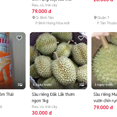
Rau, củ, trái cây
79.000 đ
Q. Bình Tân
Quận 7
P. Bình Hưng Hòa mới
P. Tân Thuậ
2
5 ngày trước
2
2 ngày trước
ôm Thái
Sầu riêng Đắk Lắk thơm
Sầu riêng Mu
ngon 1kg
vườn chín rụ
ặt
Rau, củ, trái cây
79.000 đ
30.000 đ