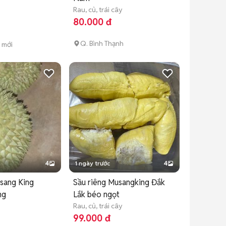
Rau, củ, trái cây
80.000 đ
Q. Bình Thạnh
n mới
4
1 ngày trước
4
sang King
Sầu riêng Musangking Đắk
ng
Lắk béo ngọt
Rau, củ, trái cây
99.000 đ