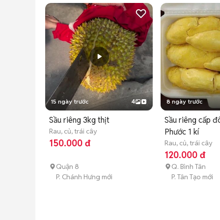
15 ngày trước
4
8 ngày trước
Sầu riêng 3kg thịt
Sầu riêng cấp đ
Rau, củ, trái cây
Phước 1 kí
150.000 đ
Rau, củ, trái cây
120.000 đ
Quận 8
Q. Bình Tân
P. Chánh Hưng mới
P. Tân Tạo mới