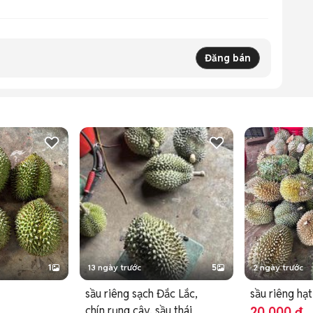
Đăng bán
1
13 ngày trước
5
2 ngày trước
sầu riêng sạch Đắc Lắc,
sầu riêng hạt
chín rụng cây, sầu thái
20.000 đ