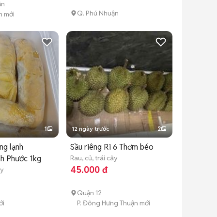
ận
Q. Phú Nhuận
n mới
1
12 ngày trước
2
ng lạnh
Sầu riêng Ri 6 Thơm béo
nh Phước 1kg
Rau, củ, trái cây
45.000 đ
ây
Quận 12
ới
P. Đông Hưng Thuận mới