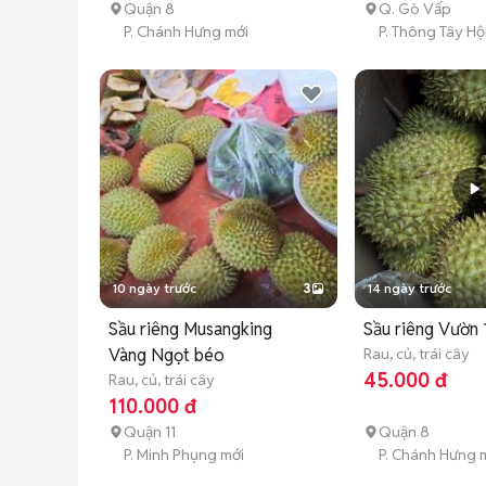
Quận 8
Q. Gò Vấp
P. Chánh Hưng mới
P. Thông Tây Hộ
10 ngày trước
3
14 ngày trước
Sầu riêng Musangking
Sầu riêng Vườn 
Vàng Ngọt béo
Rau, củ, trái cây
45.000 đ
Rau, củ, trái cây
110.000 đ
Quận 11
Quận 8
P. Minh Phụng mới
P. Chánh Hưng 