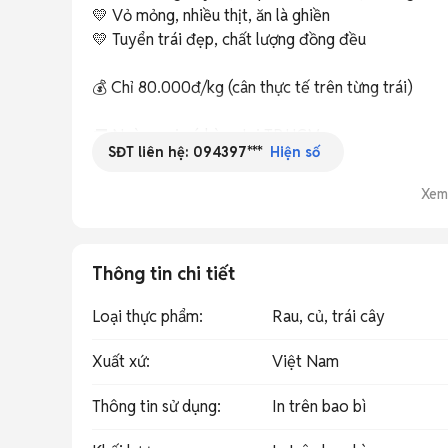
💛 Vỏ mỏng, nhiều thịt, ăn là ghiền

💛 Tuyển trái đẹp, chất lượng đồng đều

💰 Chỉ 80.000đ/kg (cân thực tế trên từng trái)

🚚 Ngày mai có hàng tại TP.HCM

SĐT liên hệ:
094397***
Hiện số
🎁 Free ship TP.HCM đơn từ 5kg

📦 Khách tỉnh được hỗ trợ 30.000đ phí ship

Xem
🏠 Địa chỉ: Khu dân cư Intella, Phong Phú, Bình Chán
⏰ Số lượng có hạn theo đợt hái, đặt sớm để giữ hà
Thông tin chi tiết
Loại thực phẩm
:
Rau, củ, trái cây
Xuất xứ
:
Việt Nam
Thông tin sử dụng
:
In trên bao bì