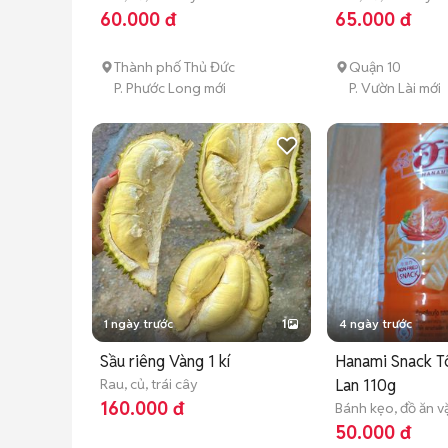
60.000 đ
65.000 đ
Thành phố Thủ Đức
Quận 10
P. Phước Long mới
P. Vườn Lài mới
1 ngày trước
1
4 ngày trước
Sầu riêng Vàng 1 kí
Hanami Snack T
Rau, củ, trái cây
Lan 110g
160.000 đ
Bánh kẹo, đồ ăn v
50.000 đ