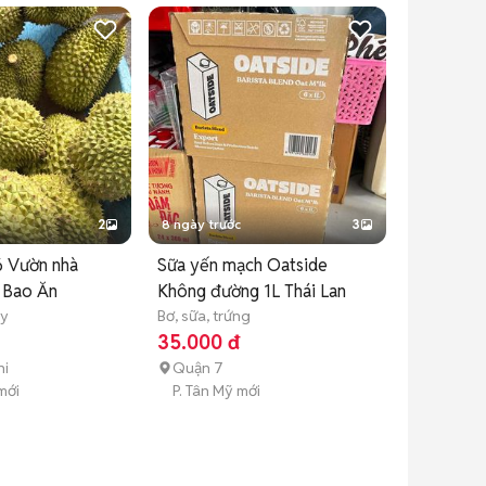
2
8 ngày trước
3
6 Vườn nhà
Sữa yến mạch Oatside
 Bao Ăn
Không đường 1L Thái Lan
ây
Bơ, sữa, trứng
35.000 đ
hi
Quận 7
mới
P. Tân Mỹ mới