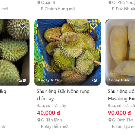
Quận 8
Q. Phú Nhu
i mới
P. Chánh Hưng mới
P. Đức Nhuậ
2
3 ngày trước
2
1 ngày trước
1kg
Sầu riêng Đắk Nông rụng
Sầu riêng đô
chín cây
Musaking Bì
Rau, củ, trái cây
Rau, củ, trái c
40.000 đ
90.000 đ
Q. Tân Bình
Q. Bình Tân
mới
P. Bảy Hiền mới
P. Tân Tạo m