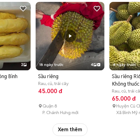
2
18 ngày trước
4
8 ngày trước
ông Bình
Sầu riêng
Sầu riêng Ri
Rau, củ, trái cây
Không thuốc
45.000 đ
Rau, củ, trái c
65.000 đ
Quận 8
Huyện Củ C
P. Chánh Hưng mới
Xã Bình Mỹ 
Xem thêm