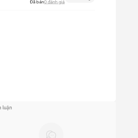
Đã bán
0
đánh giá
h luận