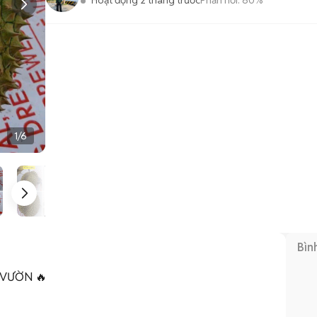
Hoạt động 2 tháng trước
Phản hồi:
80%
1
/
6
Bìn
VƯỜN 🔥
