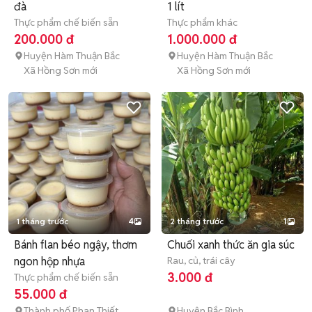
đà
1 lít
Thực phẩm chế biến sẵn
Thực phẩm khác
200.000 đ
1.000.000 đ
Huyện Hàm Thuận Bắc
Huyện Hàm Thuận Bắc
Xã Hồng Sơn mới
Xã Hồng Sơn mới
1 tháng trước
4
2 tháng trước
1
Bánh flan béo ngậy, thơm
Chuối xanh thức ăn gia súc
ngon hộp nhựa
Rau, củ, trái cây
3.000 đ
Thực phẩm chế biến sẵn
55.000 đ
Thành phố Phan Thiết
Huyện Bắc Bình