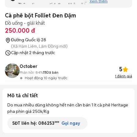
Xem thêm
Thông tin mang tính tham khảo và bạn không thể liên hệ
với người bán. Bạn hãy tham khảo thêm các tin đăng
Cà phê bột Folliet Đen Đậm
tương tự khác dưới đây nhé!
Đồ uống - giải khát
250.000 đ
Đường Quốc lộ 28
(Xã Hàm Liêm, Lâm Đồng mới)
Cập nhật
2 tháng trước
October
5
Phản hồi:
84%
11
Đã bán
1
đánh giá
Hoạt động 10 ngày trước
Mô tả chi tiết
Do mua nhiều dùng không hết nên cần bán 1 ít cà phê Heritage 
pha phin giá 250k/Kg
SĐT liên hệ:
086253***
Gọi ngay