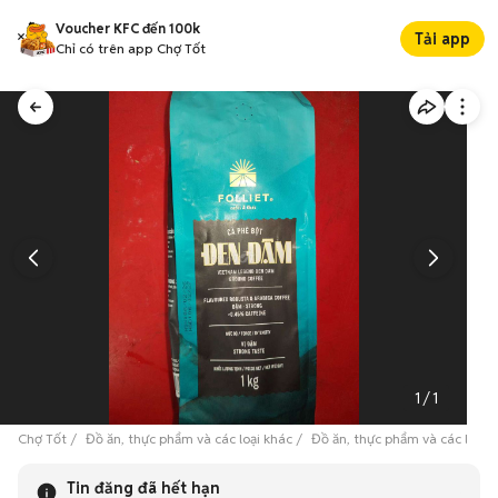
Voucher KFC đến 100k
Tải app
Chỉ có trên app Chợ Tốt
1
/
1
Chợ Tốt
Đồ ăn, thực phẩm và các loại khác
Đồ ăn, thực phẩm và các loại 
Tin đăng đã hết hạn