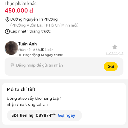
Thực phẩm khác
450.000 đ
Đường Nguyễn Tri Phương
(Phường Vườn Lài, TP Hồ Chí Minh mới)
Cập nhật
1 tháng trước
Tuấn Anh
Phản hồi:
88%
1
Đã bán
0
đánh giá
Hoạt động 13 ngày trước
Gửi
Mô tả chi tiết
bông atiso sấy khô hàng loại 1

nhận ship trong tphcm
SĐT liên hệ:
089874***
Gọi ngay