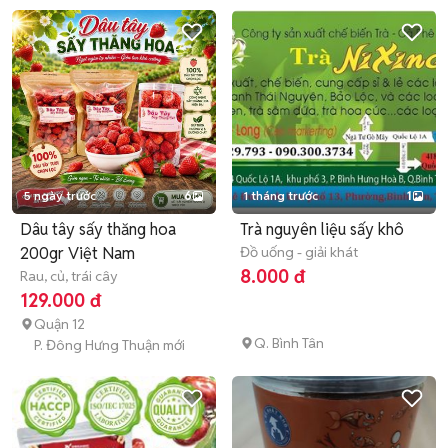
5 ngày trước
6
1 tháng trước
1
Dâu tây sấy thăng hoa
Trà nguyên liệu sấy khô
200gr Việt Nam
Đồ uống - giải khát
8.000 đ
Rau, củ, trái cây
129.000 đ
Quận 12
Q. Bình Tân
P. Đông Hưng Thuận mới