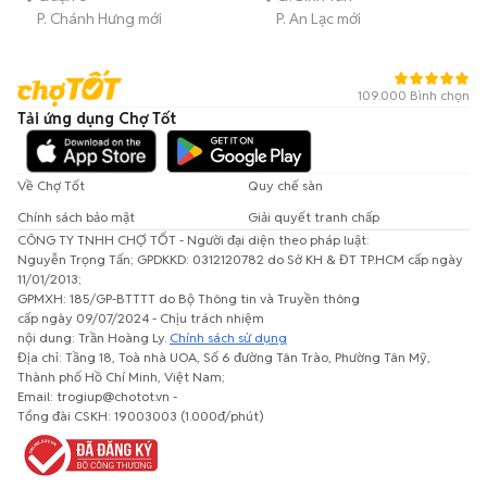
P. Chánh Hưng mới
P. An Lạc mới
109.000 Bình chọn
Tải ứng dụng Chợ Tốt
Về Chợ Tốt
Quy chế sàn
Chính sách bảo mật
Giải quyết tranh chấp
CÔNG TY TNHH CHỢ TỐT - Người đại diện theo pháp luật:
Nguyễn Trọng Tấn; GPDKKD: 0312120782 do Sở KH & ĐT TP.HCM cấp ngày
11/01/2013;
GPMXH: 185/GP-BTTTT do Bộ Thông tin và Truyền thông
cấp ngày 09/07/2024 - Chịu trách nhiệm
nội dung: Trần Hoàng Ly.
Chính sách sử dụng
Địa chỉ: Tầng 18, Toà nhà UOA, Số 6 đường Tân Trào, Phường Tân Mỹ,
Thành phố Hồ Chí Minh, Việt Nam;
Email: trogiup@chotot.vn -
Tổng đài CSKH: 19003003 (1.000đ/phút)