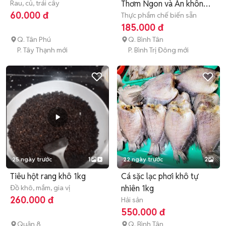
Rau, củ, trái cây
Thơm Ngon và Ăn không
60.000 đ
Bị Ngán
Thực phẩm chế biến sẵn
185.000 đ
Q. Tân Phú
Q. Bình Tân
P. Tây Thạnh mới
P. Bình Trị Đông mới
25 ngày trước
1
22 ngày trước
2
Tiêu hột rang khô 1kg
Cá sặc lạc phơi khô tự
Đồ khô, mắm, gia vị
nhiên 1kg
260.000 đ
Hải sản
550.000 đ
Quận 8
Q. Bình Tân