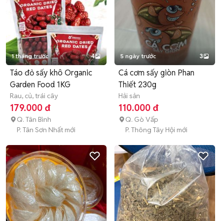
1 tháng trước
4
5 ngày trước
3
Táo đỏ sấy khô Organic
Cá cơm sấy giòn Phan
Garden Food 1KG
Thiết 230g
Rau, củ, trái cây
Hải sản
179.000 đ
110.000 đ
Q. Tân Bình
Q. Gò Vấp
P. Tân Sơn Nhất mới
P. Thông Tây Hội mới