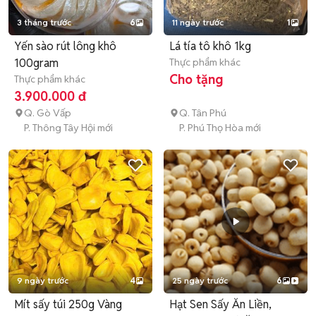
3 tháng trước
6
11 ngày trước
1
Yến sào rút lông khô
Lá tía tô khô 1kg
100gram
Thực phẩm khác
Cho tặng
Thực phẩm khác
3.900.000 đ
Q. Gò Vấp
Q. Tân Phú
P. Thông Tây Hội mới
P. Phú Thọ Hòa mới
9 ngày trước
4
25 ngày trước
6
Mít sấy túi 250g Vàng
Hạt Sen Sấy Ăn Liền,