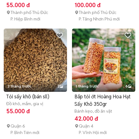
55.000 đ
100.000 đ
Thành phố Thủ Đức
Thành phố Thủ Đức
P. Hiệp Bình mới
P. Tăng Nhơn Phú mới
2 tháng trước
2
1 tháng trước
6
Tỏi sấy khô (bán sll)
Bắp tỏi ớt Hoàng Hoa Hạt
Đồ khô, mắm, gia vị
Sấy Khô 350gr
55.000 đ
Bánh kẹo, đồ ăn vặt
42.000 đ
Quận 6
Quận 4
P. Bình Tiên mới
P. Vĩnh Hội mới