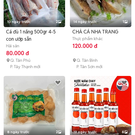
10 ngày trước
2
14 ngày trước
1
Cá đù 1 nắng 500gr 4-5
CHẢ CÁ NHA TRANG
con ướp sẵn
Thực phẩm khác
120.000 đ
Hải sản
80.000 đ
Q. Tân Phú
Q. Tân Bình
P. Tây Thạnh mới
P. Tân Sơn mới
8 ngày trước
2
19 ngày trước
6