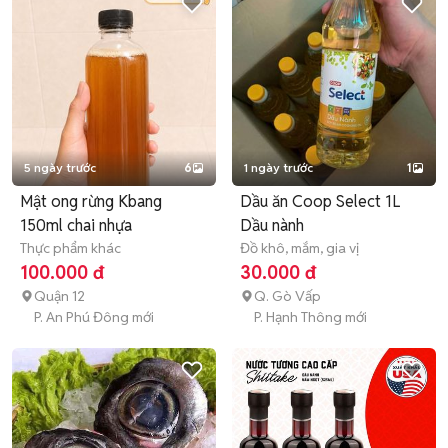
5 ngày trước
6
1 ngày trước
1
Mật ong rừng Kbang
Dầu ăn Coop Select 1L
150ml chai nhựa
Dầu nành
Thực phẩm khác
Đồ khô, mắm, gia vị
100.000 đ
30.000 đ
Quận 12
Q. Gò Vấp
P. An Phú Đông mới
P. Hạnh Thông mới