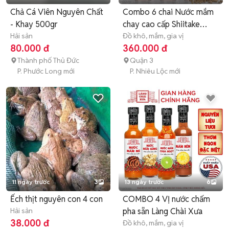
Chả Cá Viên Nguyên Chất
Combo 6 chai Nước mắm
- Khay 500gr
chay cao cấp Shiitake
Hải sản
525ml
Đồ khô, mắm, gia vị
80.000 đ
360.000 đ
Thành phố Thủ Đức
Quận 3
P. Phước Long mới
P. Nhiêu Lộc mới
11 ngày trước
3
13 ngày trước
6
Ếch thịt nguyên con 4 con
COMBO 4 VỊ nước chấm
Hải sản
pha sẵn Làng Chài Xưa
38.000 đ
Đồ khô, mắm, gia vị