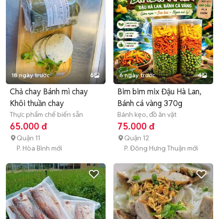
18 ngày trước
6
6 ngày trước
4
Chả chay Bánh mì chay
Bim bim mix Đậu Hà Lan,
Khôi thuần chay
Bánh cá vàng 370g
Thực phẩm chế biến sẵn
Bánh kẹo, đồ ăn vặt
65.000 đ
75.000 đ
Quận 11
Quận 12
P. Hòa Bình mới
P. Đông Hưng Thuận mới