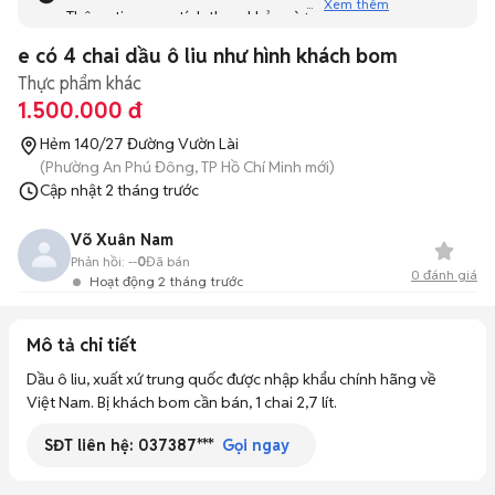
Xem thêm
Thông tin mang tính tham khảo và bạn không thể liên hệ
với người bán. Bạn hãy tham khảo thêm các tin đăng
e có 4 chai dầu ô liu như hình khách bom
tương tự khác dưới đây nhé!
Thực phẩm khác
1.500.000 đ
Hẻm 140/27 Đường Vườn Lài
(Phường An Phú Đông, TP Hồ Chí Minh mới)
Cập nhật
2 tháng trước
Võ Xuân Nam
Phản hồi:
--
0
Đã bán
0
đánh giá
Hoạt động 2 tháng trước
Mô tả chi tiết
Dầu ô liu, xuất xứ trung quốc được nhập khẩu chính hãng về 
Việt Nam. Bị khách bom cần bán, 1 chai 2,7 lít.
SĐT liên hệ:
037387***
Gọi ngay