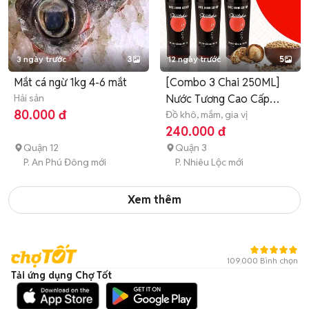
3 ngày trước
3
12 ngày trước
5
Mắt cá ngừ 1kg 4-6 mắt
[Combo 3 Chai 250ML]
Hải sản
Nước Tương Cao Cấp
80.000 đ
Shiitake
Đồ khô, mắm, gia vị
240.000 đ
Quận 12
Quận 3
P. An Phú Đông mới
P. Nhiêu Lộc mới
Xem thêm
109.000 Bình chọn
Tải ứng dụng Chợ Tốt