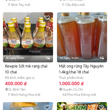
P. Bình Tây mới
P. Cầu Kiệu mới
12 ngày trước
1
10 ngày trước
4
Kewpie Sốt mè rang chai
Mật ong rừng Tây Nguyên
10 chai
1.4kg/chai 18 chai
Đồ khô, mắm, gia vị
Thực phẩm khác
400.000 đ
1.000.000 đ
Q. Bình Tân
Huyện Củ Chi
P. Bình Hưng Hòa mới
Xã Phú Hòa Đông mới