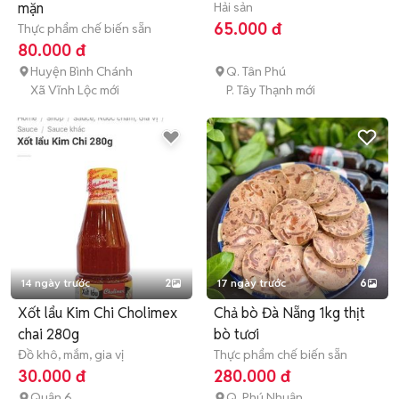
mặn
Hải sản
65.000 đ
Thực phẩm chế biến sẵn
80.000 đ
Huyện Bình Chánh
Q. Tân Phú
Xã Vĩnh Lộc mới
P. Tây Thạnh mới
14 ngày trước
2
17 ngày trước
6
Xốt lẩu Kim Chi Cholimex
Chả bò Đà Nẵng 1kg thịt
chai 280g
bò tươi
Đồ khô, mắm, gia vị
Thực phẩm chế biến sẵn
30.000 đ
280.000 đ
Quận 6
Q. Phú Nhuận