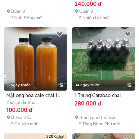
240.000 đ
Quận 8
Quận 3
P. Bình Đông mới
P. Nhiêu Lộc mới
8 ngày trước
1
14 ngày trước
1
Mật ong hoa cafe chai 1L
1 Thùng Carabao chai
Thực phẩm khác
280.000 đ
100.000 đ
Q. Gò Vấp
Thành phố Thủ Đức
P. Gò Vấp mới
P. Tăng Nhơn Phú mới