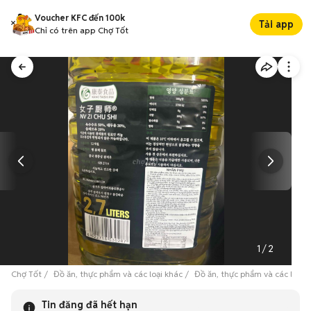
Voucher KFC đến 100k
Tải app
Chỉ có trên app Chợ Tốt
1
/
2
Chợ Tốt
Đồ ăn, thực phẩm và các loại khác
Đồ ăn, thực phẩm và các loại 
Tin đăng đã hết hạn