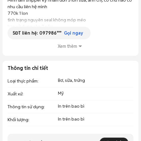
Mình làm shipper ký nhầm đơn 3 lon sữa, anh chị, cô chú nào có 
nhu cầu liên hệ mình

770k 1 lon

tình trạng nguyên seal không móp méo

hạn sử dụng còn 2 năm

SĐT liên hệ:
097986***
liên hệ qua zalo hoặc sđt đều được

Gọi ngay
***
Xem thêm
Thông tin chi tiết
Bơ, sữa, trứng
Loại thực phẩm
:
Mỹ
Xuất xứ
:
In trên bao bì
Thông tin sử dụng
:
In trên bao bì
Khối lượng
: