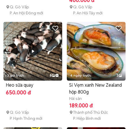
400.000 đ
Q. Gò Vấp
Q. Gò Vấp
P. An Hội Đông mới
P. An Hội Tây mới
3 giờ trước
6
4 ngày trước
3
Heo sữa quay
Sỉ Vẹm xanh New Zealand
hộp 800g
650.000 đ
Hải sản
189.000 đ
Q. Gò Vấp
Thành phố Thủ Đức
P. Hạnh Thông mới
P. Hiệp Bình mới