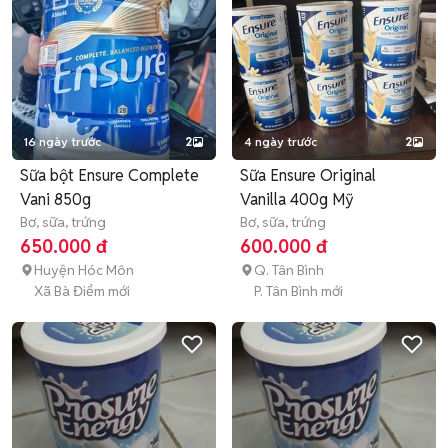
16 ngày trước
2
4 ngày trước
2
Sữa bột Ensure Complete
Sữa Ensure Original
Vani 850g
Vanilla 400g Mỹ
Bơ, sữa, trứng
Bơ, sữa, trứng
650.000 đ
600.000 đ
Huyện Hóc Môn
Q. Tân Bình
Xã Bà Điểm mới
P. Tân Bình mới