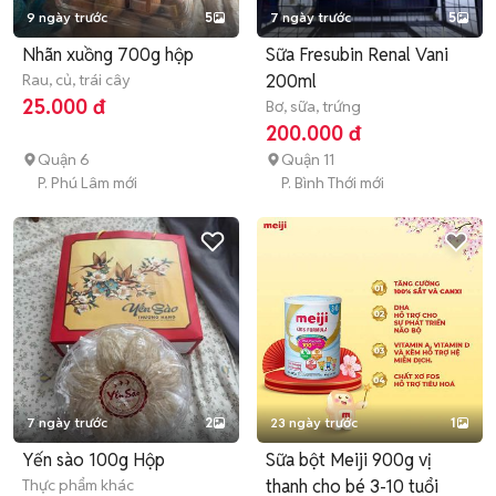
9 ngày trước
5
7 ngày trước
5
Nhãn xuồng 700g hộp
Sữa Fresubin Renal Vani
Rau, củ, trái cây
200ml
25.000 đ
Bơ, sữa, trứng
200.000 đ
Quận 6
Quận 11
P. Phú Lâm mới
P. Bình Thới mới
7 ngày trước
2
23 ngày trước
1
Yến sào 100g Hộp
Sữa bột Meiji 900g vị
Thực phẩm khác
thanh cho bé 3-10 tuổi