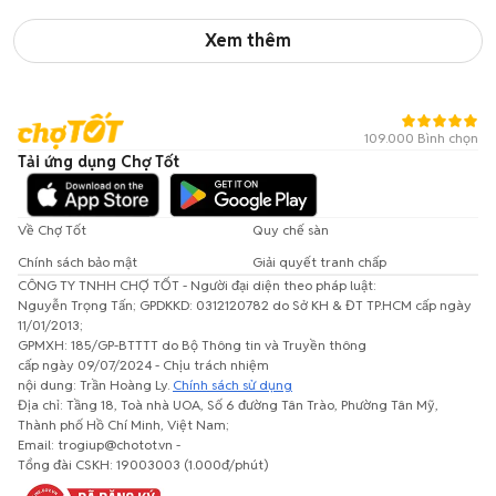
Xem thêm
109.000 Bình chọn
Tải ứng dụng Chợ Tốt
Về Chợ Tốt
Quy chế sàn
Chính sách bảo mật
Giải quyết tranh chấp
CÔNG TY TNHH CHỢ TỐT - Người đại diện theo pháp luật:
Nguyễn Trọng Tấn; GPDKKD: 0312120782 do Sở KH & ĐT TP.HCM cấp ngày
11/01/2013;
GPMXH: 185/GP-BTTTT do Bộ Thông tin và Truyền thông
cấp ngày 09/07/2024 - Chịu trách nhiệm
nội dung: Trần Hoàng Ly.
Chính sách sử dụng
Địa chỉ: Tầng 18, Toà nhà UOA, Số 6 đường Tân Trào, Phường Tân Mỹ,
Thành phố Hồ Chí Minh, Việt Nam;
Email: trogiup@chotot.vn -
Tổng đài CSKH: 19003003 (1.000đ/phút)