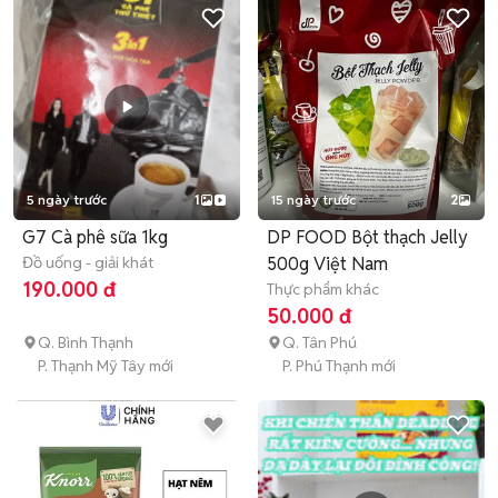
5 ngày trước
1
15 ngày trước
2
G7 Cà phê sữa 1kg
DP FOOD Bột thạch Jelly
Đồ uống - giải khát
500g Việt Nam
190.000 đ
Thực phẩm khác
50.000 đ
Q. Bình Thạnh
Q. Tân Phú
P. Thạnh Mỹ Tây mới
P. Phú Thạnh mới