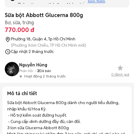
Xem thêm
Thông tin mang tính tham khảo và bạn không thể liên hệ
với người bán. Bạn hãy tham khảo thêm các tin đăng
Sữa bột Abbott Glucerna 800g
tương tự khác dưới đây nhé!
Bơ, sữa, trứng
770.000 đ
Phường 18, Quận 4, Tp Hồ Chí Minh
(Phường Xóm Chiếu, TP Hồ Chí Minh mới)
Cập nhật
2 tháng trước
Nguyễn Hùng
Phản hồi:
--
2
Đã bán
0
đánh giá
Hoạt động 2 tháng trước
Mô tả chi tiết
Sữa bột Abbott Glucerna 800g dành cho người tiểu đường, 
nhập khẩu từ Hoa Kỳ.

 - Hỗ trợ kiểm soát đường huyết.

 - Cung cấp dinh dưỡng đầy đủ, cân đối.

3 lon sữa Glucerna Abbott 800g
