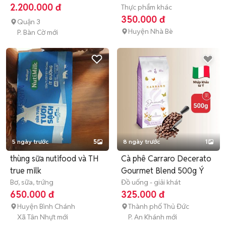
2.200.000 đ
Thực phẩm khác
350.000 đ
Quận 3
Huyện Nhà Bè
P. Bàn Cờ mới
5 ngày trước
5
8 ngày trước
1
thùng sữa nutifood và TH
Cà phê Carraro Decerato
true milk
Gourmet Blend 500g Ý
Bơ, sữa, trứng
Đồ uống - giải khát
650.000 đ
325.000 đ
Huyện Bình Chánh
Thành phố Thủ Đức
Xã Tân Nhựt mới
P. An Khánh mới