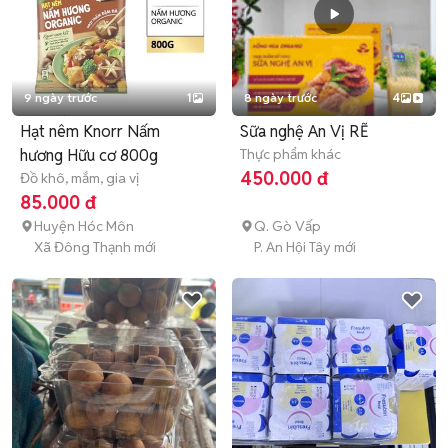
9 ngày trước
1
8 ngày trước
4
Hạt nêm Knorr Nấm
Sữa nghệ An Vị RẼ
hương Hữu cơ 800g
Thực phẩm khác
450.000 đ
Đồ khô, mắm, gia vị
85.000 đ
Huyện Hóc Môn
Q. Gò Vấp
Xã Đông Thạnh mới
P. An Hội Tây mới