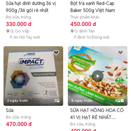
Sữa hạt dinh dưỡng 36 vị
Bột trà xanh Red-Cap
900g /36 gói rẽ nhất
Baker 500g Việt Nam
Bơ, sữa, trứng
Thực phẩm khác
330.000 đ
450.000 đ
Q. Gò Vấp
Q. Bình Tân
P. An Hội Tây mới
P. Bình Trị Đông mới
2 ngày trước
2
8 ngày trước
4
Sữa
SỮA HẠT HỒNG HOA CÓ
Bơ, sữa, trứng
41 VỊ HẠT RẼ NHẤT
470.000 đ
900g/36 gói
Bơ, sữa, trứng