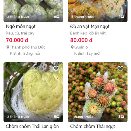
2 tháng trước
6
5 tháng trước
1
Ngó môn ngọt
Đồ ăn vặt Mặn ngọt
Rau, củ, trái cây
Bánh kẹo, đồ ăn vặt
70.000 đ
80.000 đ
Thành phố Thủ Đức
Quận 6
P. Bình Trưng mới
P. Bình Tây mới
2 tháng trước
5
1 tháng trước
3
Chôm chôm Thái Lan giòn
Chôm chôm Thái ngọt