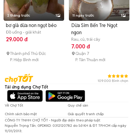
2 tháng trước
1
11 ngày trước
1
bơ già dừa non ngọt béo
Dừa Sim Bến Tre Ngọt
Đồ uống - giải khát
ngon
29.000 đ
Rau, củ, trái cây
7.000 đ
Thành phố Thủ Đức
Quận 7
P. Hiệp Bình mới
P. Tân Thuận mới
109.000 Bình chọn
Tải ứng dụng Chợ Tốt
Về Chợ Tốt
Quy chế sàn
Chính sách bảo mật
Giải quyết tranh chấp
CÔNG TY TNHH CHỢ TỐT - Người đại diện theo pháp luật:
Nguyễn Trọng Tấn; GPDKKD: 0312120782 do Sở KH & ĐT TP.HCM cấp ngày
11/01/2013;