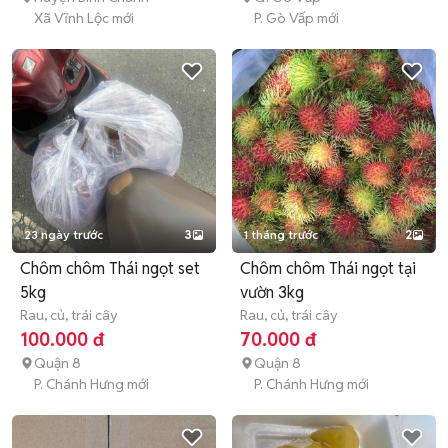
Xã Vĩnh Lộc mới
P. Gò Vấp mới
23 ngày trước
3
1 tháng trước
2
Chôm chôm Thái ngọt set
Chôm chôm Thái ngọt tại
5kg
vườn 3kg
Rau, củ, trái cây
Rau, củ, trái cây
100.000 đ
70.000 đ
Quận 8
Quận 8
P. Chánh Hưng mới
P. Chánh Hưng mới