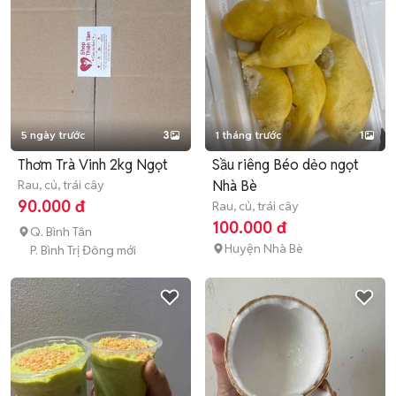
5 ngày trước
3
1 tháng trước
1
Thơm Trà Vinh 2kg Ngọt
Sầu riêng Béo dẻo ngọt
Rau, củ, trái cây
Nhà Bè
90.000 đ
Rau, củ, trái cây
100.000 đ
Q. Bình Tân
Huyện Nhà Bè
P. Bình Trị Đông mới