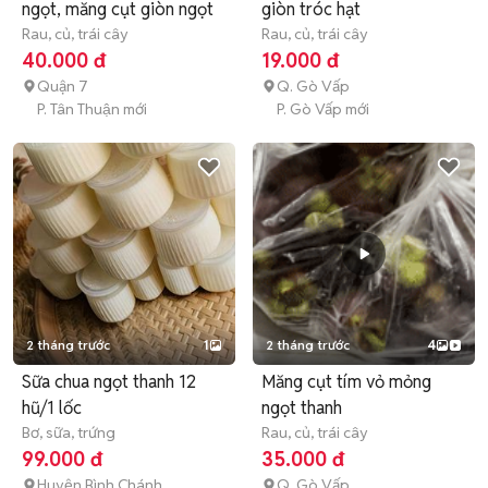
ngọt, măng cụt giòn ngọt
giòn tróc hạt
Rau, củ, trái cây
Rau, củ, trái cây
40.000 đ
19.000 đ
Quận 7
Q. Gò Vấp
P. Tân Thuận mới
P. Gò Vấp mới
2 tháng trước
1
2 tháng trước
4
Sữa chua ngọt thanh 12
Măng cụt tím vỏ mỏng
hũ/1 lốc
ngọt thanh
Bơ, sữa, trứng
Rau, củ, trái cây
99.000 đ
35.000 đ
Huyện Bình Chánh
Q. Gò Vấp