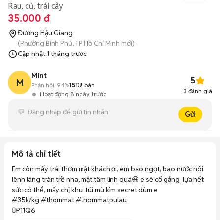
Rau, củ, trái cây
35.000 đ
Đường Hậu Giang
(Phường Bình Phú, TP Hồ Chí Minh mới)
Cập nhật
1 tháng trước
Mint
5
M
Phản hồi:
94%
15
Đã bán
3
đánh giá
Hoạt động 8 ngày trước
Gửi
Mô tả chi tiết
Em còn mấy trái thơm mật khách ơi, em bao ngọt, bao nước nôi 
lênh láng tràn trề nha, mật tâm linh quá😆 e sẽ cố gắng  lựa hết 
sức có thể, mấy chị khui túi mù kìm secret dùm e

#35k/kg #thommat #thommatpulau

🌐P11Q6