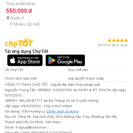
Thực phẩm khác
550.000 đ
Quận 3
P. Nhiêu Lộc mới
109.000 Bình chọn
Tải ứng dụng Chợ Tốt
Về Chợ Tốt
Quy chế sàn
Chính sách bảo mật
Giải quyết tranh chấp
CÔNG TY TNHH CHỢ TỐT - Người đại diện theo pháp luật:
Nguyễn Trọng Tấn; GPDKKD: 0312120782 do Sở KH & ĐT TP.HCM cấp ngày
11/01/2013;
GPMXH: 185/GP-BTTTT do Bộ Thông tin và Truyền thông
cấp ngày 09/07/2024 - Chịu trách nhiệm
nội dung: Trần Hoàng Ly.
Chính sách sử dụng
Địa chỉ: Tầng 18, Toà nhà UOA, Số 6 đường Tân Trào, Phường Tân Mỹ,
Thành phố Hồ Chí Minh, Việt Nam;
Email: trogiup@chotot.vn -
Tổng đài CSKH: 19003003 (1.000đ/phút)