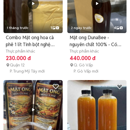
1 tháng trước
1
2 ngày trước
4
Combo Mật ong hoa cà
Mật ong DunaBee -
phê 1 lít Tinh bột nghệ
nguyên chất 100% - Có
500g
Thực phẩm khác
Bảo Hành
Thực phẩm khác
230.000 đ
440.000 đ
Quận 12
Q. Gò Vấp
P. Trung Mỹ Tây mới
P. Gò Vấp mới