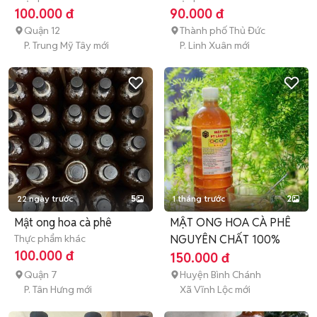
100.000 đ
90.000 đ
Quận 12
Thành phố Thủ Đức
P. Trung Mỹ Tây mới
P. Linh Xuân mới
22 ngày trước
5
1 tháng trước
2
Mật ong hoa cà phê
MẬT ONG HOA CÀ PHÊ
Thực phẩm khác
NGUYÊN CHẤT 100%
100.000 đ
150.000 đ
Quận 7
Huyện Bình Chánh
P. Tân Hưng mới
Xã Vĩnh Lộc mới