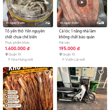
10 ngày trước
3
10 ngày trước
4
Tổ yến thô Yến nguyên
Cá lóc 1 nắng nhà làm
chất chưa chế biến
không chất bảo quản
Thực phẩm khác
Hải sản
1.600.000 đ
195.000 đ
Quận 10
Quận 10
P. Hòa Hưng mới
P. Vườn Lài mới