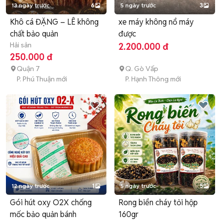
13 ngày trước
6
5 ngày trước
3
Khô cá ĐẶNG – LÊ không
xe máy không nổ máy
chất bảo quản
được
Hải sản
2.200.000 đ
250.000 đ
Quận 7
Q. Gò Vấp
P. Phú Thuận mới
P. Hạnh Thông mới
12 ngày trước
1
5 ngày trước
5
Gói hút oxy O2X chống
Rong biển cháy tỏi hộp
mốc bảo quản bánh
160gr