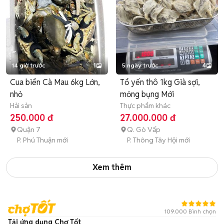
14 giờ trước
1
5 ngày trước
4
Cua biển Cà Mau 6kg Lớn,
Tổ yến thô 1kg Già sợi,
nhỏ
mỏng bụng Mới
Hải sản
Thực phẩm khác
250.000 đ
27.000.000 đ
Quận 7
Q. Gò Vấp
P. Phú Thuận mới
P. Thông Tây Hội mới
Xem thêm
109.000 Bình chọn
Tải ứng dụng Chợ Tốt