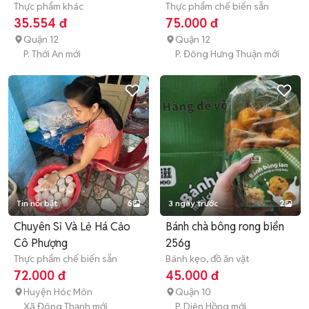
Thực phẩm khác
Thực phẩm chế biến sẵn
35.554 đ
75.000 đ
Quận 12
Quận 12
P. Thới An mới
P. Đông Hưng Thuận mới
Tin nổi bật
6
3 ngày trước
2
Chuyên Sỉ Và Lẻ Há Cảo
Bánh chà bông rong biển
Cô Phượng
256g
Thực phẩm chế biến sẵn
Bánh kẹo, đồ ăn vặt
72.000 đ
45.000 đ
Huyện Hóc Môn
Quận 10
Xã Đông Thạnh mới
P. Diên Hồng mới