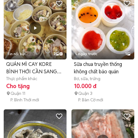
Tin nổi bật
2
5 ngày trước
1
QUÁN MÌ CAY KORE
Sữa chua truyền thống
BÌNH THỚI CẦN SANG
không chất bảo quản
NHƯỢNG GẤP
Thực phẩm khác
Bơ, sữa, trứng
Cho tặng
10.000 đ
Quận 11
Quận 3
P. Bình Thới mới
P. Bàn Cờ mới