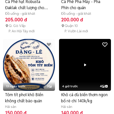
Cà Phê hạt Robusta
Cà Phê Pha Máy - Pha
Đaklak chất lượng cho
Phin cho quán
quán
Đồ uống - giải khát
Đồ uống - giải khát
205.000 đ
200.000 đ
Q. Gò Vấp
Quận 10
P. An Hội Tây mới
P. Vườn Lài mới
13 ngày trước
3
4 giờ trước
4
Tôm tít phơi khô Biển
Khô cá đù biển thơm ngon
không chất bảo quản
bổ rẻ chỉ 140k/kg
Hải sản
Hải sản
150.000 đ
140.000 đ