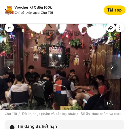
Voucher KFC đến 100k
Tải app
Chỉ có trên app Chợ Tốt
1
/
3
Chợ Tốt
Đồ ăn, thực phẩm và các loại khác
Đồ ăn, thực phẩm và các loại 
Tin đăng đã hết hạn