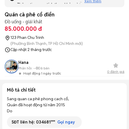
Xem thêm
Thông tin mang tính tham khảo và bạn không thể liên hệ
với người bán. Bạn hãy tham khảo thêm các tin đăng
Quán cà phê cổ điển
tương tự khác dưới đây nhé!
Đồ uống - giải khát
85.000.000 đ
123 Phan Chu Trinh
(Phường Bình Thạnh, TP Hồ Chí Minh mới)
Cập nhật
2 tháng trước
Hana
Phản hồi:
--
0
Đã bán
0
đánh giá
Hoạt động 1 ngày trước
Mô tả chi tiết
Sang quan ca phê phong cach cổ, 

Quán đã hoạt động từ năm 2015

Do
SĐT liên hệ:
034681***
Gọi ngay