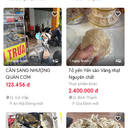
21 ngày trước
6
1 ngày trước
4
CẦN SANG NHƯỢNG
Tổ yến Yến sào Vàng nhạt
QUÁN CƠM
Nguyên chất
Thực phẩm khác
123.456 đ
2.400.000 đ
Q. Gò Vấp
Q. Bình Thạnh
P. An Hội Đông mới
P. Gia Định mới