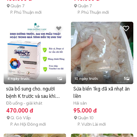
Quận 7
Quận 7
P. Phú Thuận mới
P. Phú Thuận mới
4 ngày trước
1
10 ngày trước
5
sữa bổ sung cho. người
Sứa biển 1kg đã xã nhạt ăn
bệnh K trước và sau khi
liền
mổ
Đồ uống - giải khát
Hải sản
470.000 đ
95.000 đ
Q. Gò Vấp
Quận 10
P. An Hội Đông mới
P. Vườn Lài mới