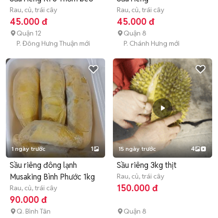
Rau, củ, trái cây
Rau, củ, trái cây
45.000 đ
45.000 đ
Quận 12
Quận 8
P. Đông Hưng Thuận mới
P. Chánh Hưng mới
1 ngày trước
1
15 ngày trước
4
Sầu riêng đông lạnh
Sầu riêng 3kg thịt
Musaking Bình Phước 1kg
Rau, củ, trái cây
150.000 đ
Rau, củ, trái cây
90.000 đ
Q. Bình Tân
Quận 8