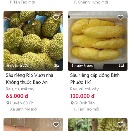
P. Tân Tạo mới
P. Chánh Hưng mới
8 ngày trước
2
8 ngày trước
2
Sầu riêng Ri6 Vườn nhà
Sầu riêng cấp đông Bình
Không thuốc Bao Ăn
Phước 1 kí
Rau, củ, trái cây
Rau, củ, trái cây
65.000 đ
120.000 đ
Huyện Củ Chi
Q. Bình Tân
Xã Bình Mỹ mới
P. Tân Tạo mới