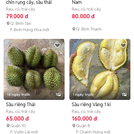
chín rụng cây, sầu thái
Nam
Rau, củ, trái cây
Rau, củ, trái cây
79.000 đ
80.000 đ
Q. Bình Tân
Q. Bình Thạnh
P. Bình Hưng Hòa mới
14 ngày trước
1
1 ngày trước
1
Sầu riêng Thái
Sầu riêng Vàng 1 kí
Rau, củ, trái cây
Rau, củ, trái cây
65.000 đ
160.000 đ
Quận 10
Quận 8
P. Vườn Lài mới
P. Chánh Hưng mới