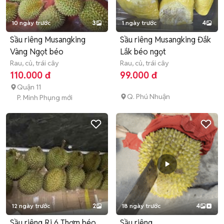
10 ngày trước
3
1 ngày trước
4
Sầu riêng Musangking
Sầu riêng Musangking Đắk
Vàng Ngọt béo
Lắk béo ngọt
Rau, củ, trái cây
Rau, củ, trái cây
110.000 đ
99.000 đ
Quận 11
Q. Phú Nhuận
P. Minh Phụng mới
12 ngày trước
2
18 ngày trước
4
Sầu riêng Ri 6 Thơm béo
Sầu riêng