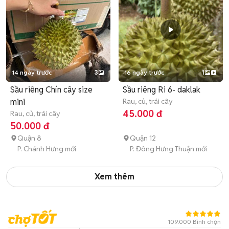
14 ngày trước
3
16 ngày trước
1
Sầu riêng Chín cây size
Sầu riêng Ri 6- daklak
mini
Rau, củ, trái cây
45.000 đ
Rau, củ, trái cây
50.000 đ
Quận 8
Quận 12
P. Chánh Hưng mới
P. Đông Hưng Thuận mới
Xem thêm
109.000 Bình chọn