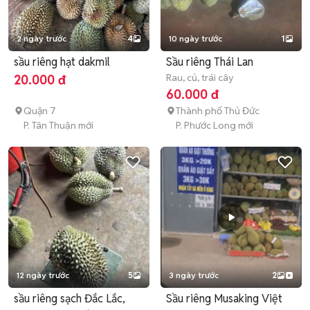
2 ngày trước
4
10 ngày trước
1
sầu riêng hạt dakmil
Sầu riêng Thái Lan
Rau, củ, trái cây
20.000 đ
60.000 đ
Quận 7
Thành phố Thủ Đức
P. Tân Thuận mới
P. Phước Long mới
12 ngày trước
5
3 ngày trước
2
sầu riêng sạch Đắc Lắc,
Sầu riêng Musaking Việt