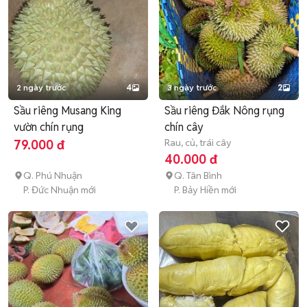
2 ngày trước
4
3 ngày trước
2
Sầu riêng Musang King
Sầu riêng Đắk Nông rụng
vườn chín rụng
chín cây
Rau, củ, trái cây
79.000 đ
40.000 đ
Q. Phú Nhuận
Q. Tân Bình
P. Đức Nhuận mới
P. Bảy Hiền mới