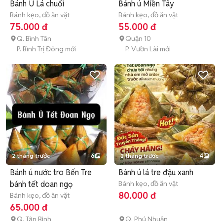
Bánh Ú Lá chuối
Bánh ú Miền Tây
Bánh kẹo, đồ ăn vặt
Bánh kẹo, đồ ăn vặt
75.000 đ
55.000 đ
Q. Bình Tân
Quận 10
P. Bình Trị Đông mới
P. Vườn Lài mới
2 tháng trước
6
2 tháng trước
4
Bánh ú nước tro Bến Tre
Bánh ú lá tre đậu xanh
bánh tết doan ngọ
Bánh kẹo, đồ ăn vặt
80.000 đ
Bánh kẹo, đồ ăn vặt
65.000 đ
Q. Tân Bình
Q. Phú Nhuận