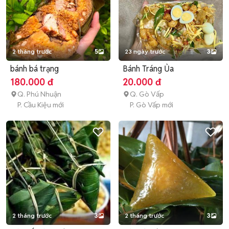
2 tháng trước
5
23 ngày trước
3
bánh bá trạng
Bánh Tráng Ủa
180.000 đ
20.000 đ
Q. Phú Nhuận
Q. Gò Vấp
P. Cầu Kiệu mới
P. Gò Vấp mới
2 tháng trước
3
2 tháng trước
3