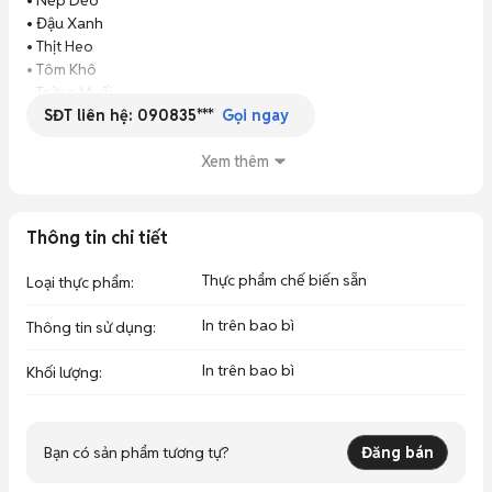
• Nếp Dẻo

• Đậu Xanh

• Thịt Heo 

• Tôm Khô

• Trứng Muối

SĐT liên hệ:
090835***
• Đậu phộng 

Gọi ngay
Bánh đúng chuẩn người hoa là gói bằng lá dong mới thơm nhen 
khách ơi

Xem thêm
Hình e chụp sao là bánh y chang như vậy lun ạk

Em mời khách
Thông tin chi tiết
Thực phẩm chế biến sẵn
Loại thực phẩm
:
In trên bao bì
Thông tin sử dụng
:
In trên bao bì
Khối lượng
:
Bạn có sản phẩm tương tự?
Đăng bán