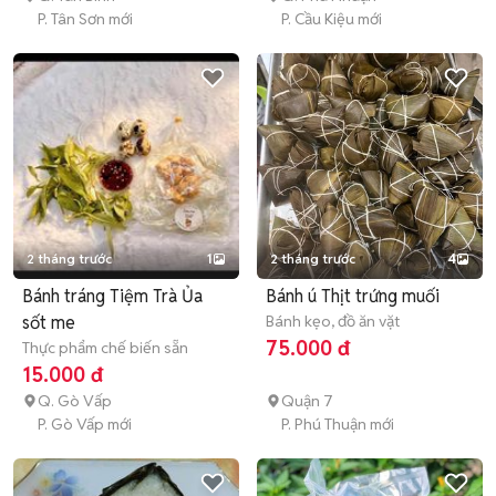
P. Tân Sơn mới
P. Cầu Kiệu mới
2 tháng trước
1
2 tháng trước
4
Bánh tráng Tiệm Trà Ủa
Bánh ú Thịt trứng muối
sốt me
Bánh kẹo, đồ ăn vặt
75.000 đ
Thực phẩm chế biến sẵn
15.000 đ
Q. Gò Vấp
Quận 7
P. Gò Vấp mới
P. Phú Thuận mới