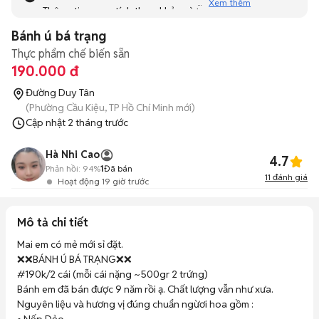
Xem thêm
Thông tin mang tính tham khảo và bạn không thể liên hệ
với người bán. Bạn hãy tham khảo thêm các tin đăng
Bánh ú bá trạng
tương tự khác dưới đây nhé!
Thực phẩm chế biến sẵn
190.000 đ
Đường Duy Tân
(Phường Cầu Kiệu, TP Hồ Chí Minh mới)
Cập nhật
2 tháng trước
Hà Nhi Cao
4.7
Phản hồi:
94%
1
Đã bán
11
đánh giá
Hoạt động 19 giờ trước
Mô tả chi tiết
Mai em có mẻ mới sỉ đặt. 

❌❌BÁNH Ú BÁ TRẠNG❌❌

#190k/2 cái (mỗi cái nặng ~500gr 2 trứng)

Bánh em đã bán được 9 năm rồi ạ. Chất lượng vẫn như xưa. 

Nguyên liệu và hương vị đúng chuẩn ngừơi hoa gồm : 
