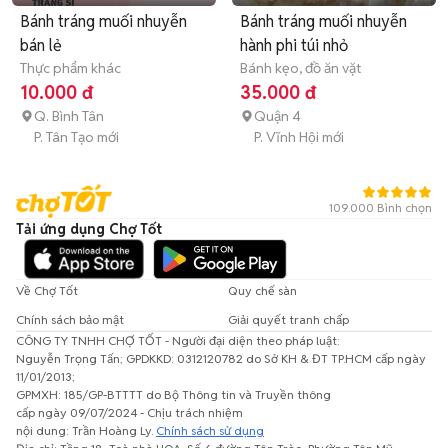
Bánh tráng muối nhuyễn
Bánh tráng muối nhuyễn
bán lẻ
hành phi túi nhỏ
Thực phẩm khác
Bánh kẹo, đồ ăn vặt
10.000 đ
35.000 đ
Q. Bình Tân
Quận 4
P. Tân Tạo mới
P. Vĩnh Hội mới
109.000 Bình chọn
Tải ứng dụng Chợ Tốt
Về Chợ Tốt
Quy chế sàn
Chính sách bảo mật
Giải quyết tranh chấp
CÔNG TY TNHH CHỢ TỐT - Người đại diện theo pháp luật:
Nguyễn Trọng Tấn; GPDKKD: 0312120782 do Sở KH & ĐT TP.HCM cấp ngày
11/01/2013;
GPMXH: 185/GP-BTTTT do Bộ Thông tin và Truyền thông
cấp ngày 09/07/2024 - Chịu trách nhiệm
nội dung: Trần Hoàng Ly.
Chính sách sử dụng