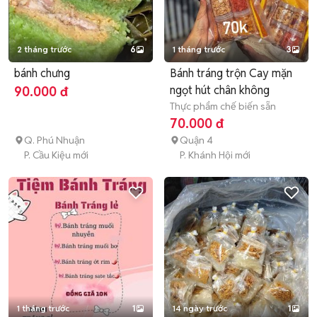
2 tháng trước
6
1 tháng trước
3
bánh chưng
Bánh tráng trộn Cay mặn
ngọt hút chân không
90.000 đ
Thực phẩm chế biến sẵn
70.000 đ
Q. Phú Nhuận
Quận 4
P. Cầu Kiệu mới
P. Khánh Hội mới
1 tháng trước
1
14 ngày trước
1