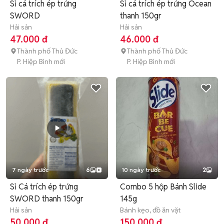
Sỉ cá trích ép trứng
Sỉ cá trích ép trứng Ocean
SWORD
thanh 150gr
Hải sản
Hải sản
47.000 đ
46.000 đ
Thành phố Thủ Đức
Thành phố Thủ Đức
P. Hiệp Bình mới
P. Hiệp Bình mới
7 ngày trước
6
10 ngày trước
2
Sỉ Cá trích ép trứng
Combo 5 hộp Bánh Slide
SWORD thanh 150gr
145g
Hải sản
Bánh kẹo, đồ ăn vặt
50.000 đ
150.000 đ