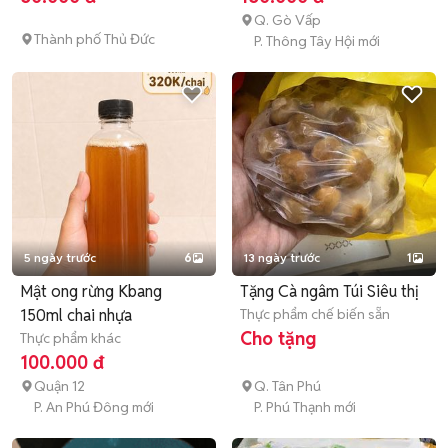
Q. Gò Vấp
Thành phố Thủ Đức
P. Thông Tây Hội mới
5 ngày trước
6
13 ngày trước
1
Mật ong rừng Kbang
Tặng Cà ngâm Túi Siêu thị
150ml chai nhựa
Thực phẩm chế biến sẵn
Cho tặng
Thực phẩm khác
100.000 đ
Quận 12
Q. Tân Phú
P. An Phú Đông mới
P. Phú Thạnh mới