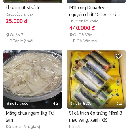
khoai mật sỉ và lẻ
Mật ong DunaBee -
Rau, củ, trái cây
nguyên chất 100% - Có
25.000 đ
Bảo Hành
Thực phẩm khác
440.000 đ
Quận 7
Q. Gò Vấp
P. Tân Mỹ mới
P. Gò Vấp mới
6 ngày trước
4
6 ngày trước
6
Măng chua ngâm 1kg Tự
Sỉ cá trích ép trứng Nissi 3
làm
màu vàng, xanh, đỏ
Đồ khô, mắm, gia vị
Hải sản