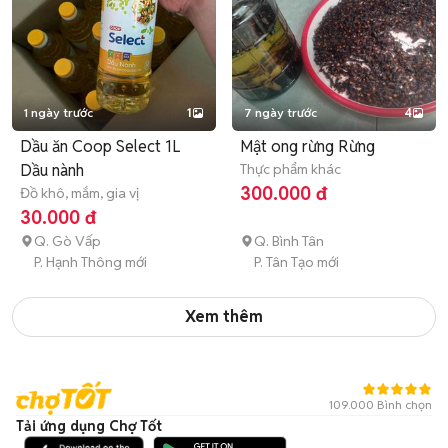
1 ngày trước
1
7 ngày trước
4
Dầu ăn Coop Select 1L
Mật ong rừng Rừng
Dầu nành
Thực phẩm khác
300.000 đ
Đồ khô, mắm, gia vị
30.000 đ
Q. Gò Vấp
Q. Bình Tân
P. Hạnh Thông mới
P. Tân Tạo mới
Xem thêm
109.000 Bình chọn
Tải ứng dụng Chợ Tốt