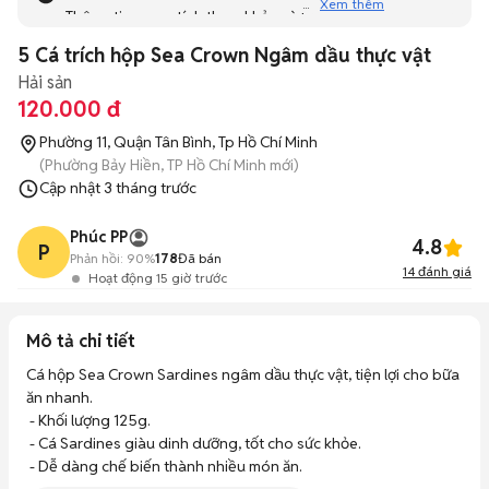
Xem thêm
Thông tin mang tính tham khảo và bạn không thể liên hệ
với người bán. Bạn hãy tham khảo thêm các tin đăng
5 Cá trích hộp Sea Crown Ngâm dầu thực vật
tương tự khác dưới đây nhé!
Hải sản
120.000 đ
Phường 11, Quận Tân Bình, Tp Hồ Chí Minh
(Phường Bảy Hiền, TP Hồ Chí Minh mới)
Cập nhật
3 tháng trước
Phúc PP
4.8
P
Phản hồi:
90%
178
Đã bán
14
đánh giá
Hoạt động 15 giờ trước
Mô tả chi tiết
Cá hộp Sea Crown Sardines ngâm dầu thực vật, tiện lợi cho bữa 
ăn nhanh. 

 - Khối lượng 125g. 

 - Cá Sardines giàu dinh dưỡng, tốt cho sức khỏe. 

 - Dễ dàng chế biến thành nhiều món ăn.