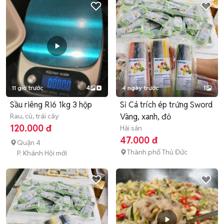
11 giờ trước
4
4 ngày trước
1
Sầu riêng Ri6 1kg 3 hộp
Sỉ Cá trích ép trứng Sword
Rau, củ, trái cây
Vàng, xanh, đỏ
120.000 đ
Hải sản
47.000 đ
Quận 4
Thành phố Thủ Đức
P. Khánh Hội mới