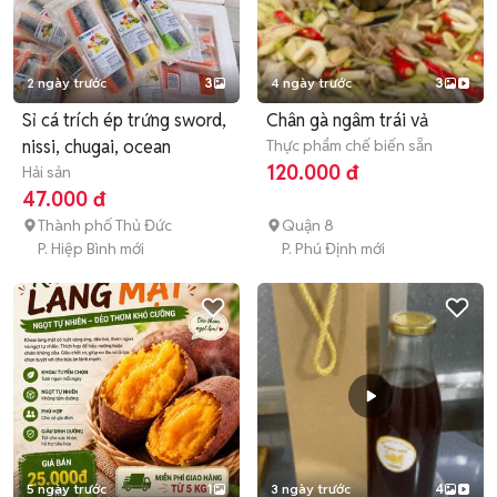
2 ngày trước
3
4 ngày trước
3
Sỉ cá trích ép trứng sword,
Chân gà ngâm trái vả
nissi, chugai, ocean
Thực phẩm chế biến sẵn
120.000 đ
Hải sản
47.000 đ
Thành phố Thủ Đức
Quận 8
P. Hiệp Bình mới
P. Phú Định mới
5 ngày trước
1
3 ngày trước
4