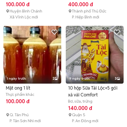
100.000 đ
400.000 đ
Huyện Bình Chánh
Thành phố Thủ Đức
Xã Vĩnh Lộc mới
P. Hiệp Bình mới
1 ngày trước
2
9 ngày trước
3
Mật ong 1 lít
10 hộp Sữa Tài Lộc+5 gói
Thực phẩm khác
xả vải Comfort
100.000 đ
Bơ, sữa, trứng
140.000 đ
Q. Tân Phú
Quận 5
P. Tân Sơn Nhì mới
P. An Đông mới