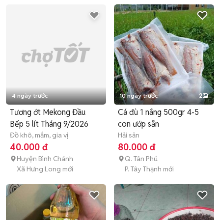
4 ngày trước
10 ngày trước
2
Tương ớt Mekong Đầu
Cá đù 1 nắng 500gr 4-5
Bếp 5 lít Tháng 9/2026
con ướp sẵn
Đồ khô, mắm, gia vị
Hải sản
40.000 đ
80.000 đ
Huyện Bình Chánh
Q. Tân Phú
Xã Hưng Long mới
P. Tây Thạnh mới