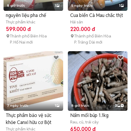
8 giờ trước
1
5 ngày trước
1
nguyên liệu pha chế
Cua biển Cà Mau chắc thịt
Thực phẩm khác
Hải sản
599.000 đ
220.000 đ
Thành phố Biên Hòa
Thành phố Biên Hòa
P. Hố Nai mới
P. Trảng Dài mới
7 ngày trước
1
8 giờ trước
2
Thực phẩm bảo vệ sức
Nấm mối búp 1.1kg
khỏe Canxi hữu cơ Bột
Rau, củ, trái cây
650.000 đ
Thực phẩm khác