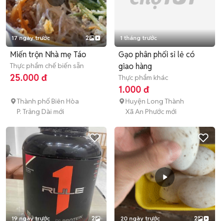
17 ngày trước
2
1 tháng trước
Miến trộn Nhà mẹ Táo
Gạo phân phối sỉ lẻ có
Thực phẩm chế biến sẵn
giao hàng
25.000 đ
Thực phẩm khác
1.000 đ
Thành phố Biên Hòa
Huyện Long Thành
P. Trảng Dài mới
Xã An Phước mới
19 ngày trước
2
20 ngày trước
2