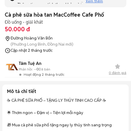
Xem thêm
Thông tin mang tính tham khảo và bạn không thể liên hệ
với người bán. Bạn hãy tham khảo thêm các tin đăng
Cà phê sữa hòa tan MacCoffee Cafe Phố
tương tự khác dưới đây nhé!
Đồ uống - giải khát
50.000 đ
Đường Hoàng Văn Bổn
(Phường Long Bình, Đồng Nai mới)
Cập nhật
2 tháng trước
Tâm Tuệ An
Phản hồi:
--
0
Đã bán
0
đánh giá
Hoạt động 2 tháng trước
Mô tả chi tiết
☕ CÀ PHÊ SỮA PHỐ – TẶNG LY THỦY TINH CAO CẤP ☕

🌟 Thơm ngon – Đậm vị – Tiện lợi mỗi ngày

🎁 Mua cà phê sữa phố tặng ngay ly thủy tinh sang trọng
