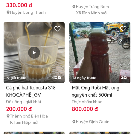
330.000 đ
Huyện Trảng Bom
Huyện Long Thành
Xã Bình Minh mới
9 giờ trước
4
13 ngày trước
3
Cà phê hạt Robusta S18
Mật Ong Ruồi Mật ong
KHOCÀPHÊ_GV
nguyên chất 500ml
Đồ uống - giải khát
Thực phẩm khác
200.000 đ
800.000 đ
Thành phố Biên Hòa
Huyện Định Quán
P. Tam Hiệp mới