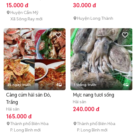
15.000 đ
30.000 đ
Huyện Cẩm Mỹ
Huyện Long Thành
Xã Sông Ray mới
25 ngày trước
4
1 tháng trước
4
Càng cúm hải sản Đỏ,
Mực nang tươi sống
Trắng
Hải sản
240.000 đ
Hải sản
165.000 đ
Thành phố Biên Hòa
Thành phố Biên Hòa
P. Long Bình mới
P. Long Bình mới