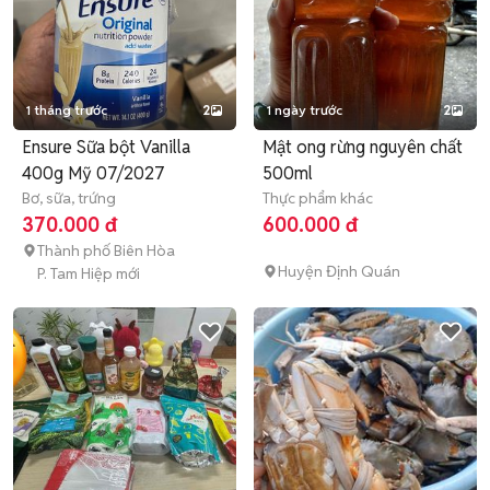
1 tháng trước
2
1 ngày trước
2
Ensure Sữa bột Vanilla
Mật ong rừng nguyên chất
400g Mỹ 07/2027
500ml
Bơ, sữa, trứng
Thực phẩm khác
370.000 đ
600.000 đ
Thành phố Biên Hòa
Huyện Định Quán
P. Tam Hiệp mới