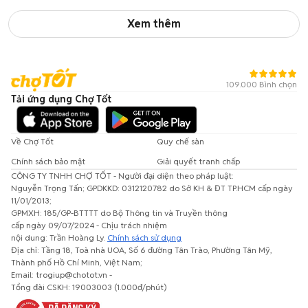
Xem thêm
109.000 Bình chọn
Tải ứng dụng Chợ Tốt
Về Chợ Tốt
Quy chế sàn
Chính sách bảo mật
Giải quyết tranh chấp
CÔNG TY TNHH CHỢ TỐT - Người đại diện theo pháp luật:
Nguyễn Trọng Tấn; GPDKKD: 0312120782 do Sở KH & ĐT TP.HCM cấp ngày
11/01/2013;
GPMXH: 185/GP-BTTTT do Bộ Thông tin và Truyền thông
cấp ngày 09/07/2024 - Chịu trách nhiệm
nội dung: Trần Hoàng Ly.
Chính sách sử dụng
Địa chỉ: Tầng 18, Toà nhà UOA, Số 6 đường Tân Trào, Phường Tân Mỹ,
Thành phố Hồ Chí Minh, Việt Nam;
Email: trogiup@chotot.vn -
Tổng đài CSKH: 19003003 (1.000đ/phút)