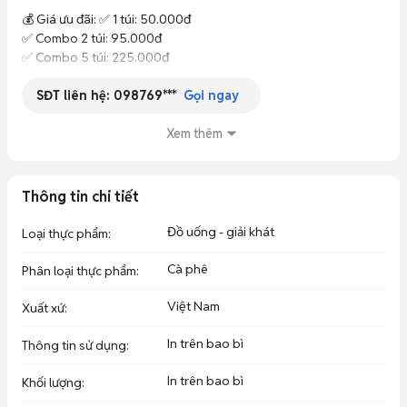
💰 Giá ưu đãi: ✅ 1 túi: 50.000đ

✅ Combo 2 túi: 95.000đ

✅ Combo 5 túi: 225.000đ

SĐT liên hệ:
098769***
✨ Hương vị cà phê sữa thơm béo, dễ uống

Gọi ngay
✨ Pha nhanh, tiện lợi cho dân văn phòng và gia đình

✨ Quà tặng ly thủy tinh đẹp mắt, sử dụng hằng ngày

Xem thêm
🚚 Ship hàng toàn quốc

📦 Nhận hàng kiểm tra và thanh toán

Thông tin chi tiết
🏪 Shop: Tâm Tuệ An

Đồ uống - giải khát
Loại thực phẩm
:
📞 Hotline / Zalo: ***

Cà phê
Phân loại thực phẩm
:
👉 Số lượng quà tặng có hạn, đặt hàng ngay hôm nay để nhận 
ưu đãi! ☕🎁
Việt Nam
Xuất xứ
:
In trên bao bì
Thông tin sử dụng
:
In trên bao bì
Khối lượng
: