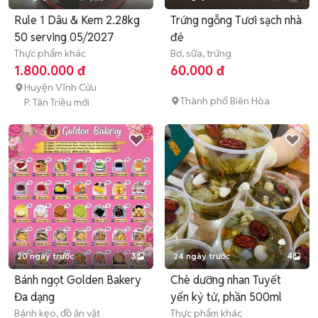
Rule 1 Dâu & Kem 2.28kg
Trứng ngỗng Tươi sạch nhà
50 serving 05/2027
đẻ
Thực phẩm khác
Bơ, sữa, trứng
1.800.000 đ
60.000 đ
Huyện Vĩnh Cửu
Thành phố Biên Hòa
P. Tân Triều mới
20 ngày trước
3
24 ngày trước
4
Bánh ngọt Golden Bakery
Chè dưỡng nhan Tuyết
Đa dạng
yến kỷ tử, phần 500ml
Bánh kẹo, đồ ăn vặt
Thực phẩm khác