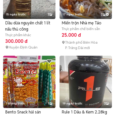
15 ngày trước
2
17 ngày trước
2
Dầu dừa nguyên chất 1 lít
Miến trộn Nhà mẹ Táo
nấu thủ công
Thực phẩm chế biến sẵn
25.000 đ
Thực phẩm khác
300.000 đ
Thành phố Biên Hòa
Huyện Định Quán
P. Trảng Dài mới
1 tháng trước
1
19 ngày trước
2
Bento Snack hải sản
Rule 1 Dâu & Kem 2.28kg