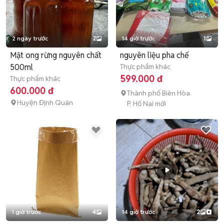
2 ngày trước
2
14 giờ trước
1
Mật ong rừng nguyên chất
nguyên liệu pha chế
500ml
Thực phẩm khác
599.000 đ
Thực phẩm khác
600.000 đ
Thành phố Biên Hòa
Huyện Định Quán
P. Hố Nai mới
1 giờ trước
4
14 giờ trước
2