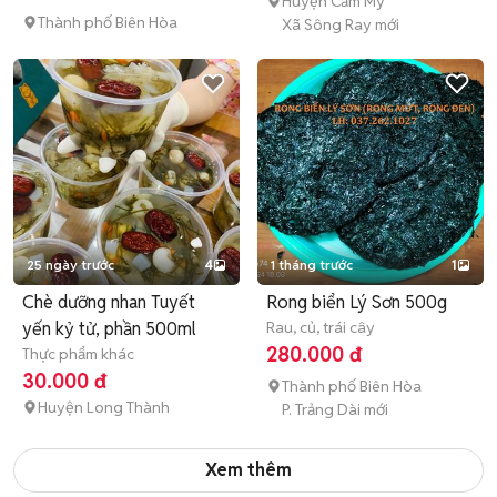
Huyện Cẩm Mỹ
Thành phố Biên Hòa
Xã Sông Ray mới
25 ngày trước
4
1 tháng trước
1
Chè dưỡng nhan Tuyết
Rong biển Lý Sơn 500g
yến kỷ tử, phần 500ml
Rau, củ, trái cây
280.000 đ
Thực phẩm khác
30.000 đ
Thành phố Biên Hòa
Huyện Long Thành
P. Trảng Dài mới
Xem thêm