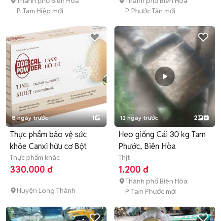
Thành phố Biên Hòa
Thành phố Biên Hòa
P. Tam Hiệp mới
P. Phước Tân mới
8 ngày trước
1
12 ngày trước
2
Thực phẩm bảo vệ sức
Heo giống Cái 30 kg Tam
khỏe Canxi hữu cơ Bột
Phước, Biên Hòa
Thực phẩm khác
Thịt
330.000 đ
1.200 đ
Thành phố Biên Hòa
Huyện Long Thành
P. Tam Phước mới