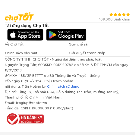
109.000 Bình chọn
Tải ứng dụng Chợ Tốt
Về Chợ Tốt
Quy chế sàn
Chính sách bảo mật
Giải quyết tranh chấp
CÔNG TY TNHH CHỢ TỐT - Người đại diện theo pháp luật:
Nguyễn Trọng Tấn; GPDKKD: 0312120782 do Sở KH & ĐT TP.HCM cấp ngày
11/01/2013;
GPMXH: 185/GP-BTTTT do Bộ Thông tin và Truyền thông
cấp ngày 09/07/2024 - Chịu trách nhiệm
nội dung: Trần Hoàng Ly.
Chính sách sử dụng
Địa chỉ: Tầng 18, Toà nhà UOA, Số 6 đường Tân Trào, Phường Tân Mỹ,
Thành phố Hồ Chí Minh, Việt Nam;
Email: trogiup@chotot.vn -
Tổng đài CSKH: 19003003 (1.000đ/phút)