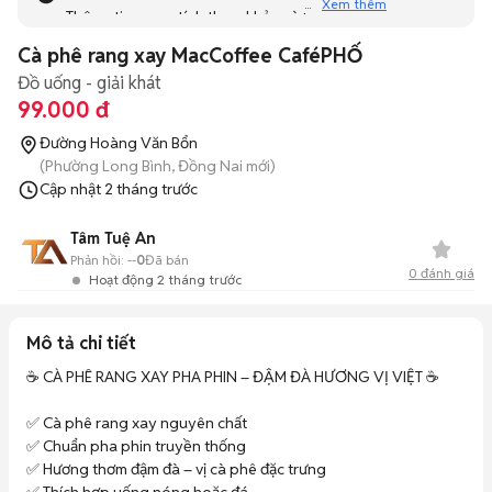
Xem thêm
Thông tin mang tính tham khảo và bạn không thể liên hệ
với người bán. Bạn hãy tham khảo thêm các tin đăng
Cà phê rang xay MacCoffee CaféPHỐ
tương tự khác dưới đây nhé!
Đồ uống - giải khát
99.000 đ
Đường Hoàng Văn Bổn
(Phường Long Bình, Đồng Nai mới)
Cập nhật
2 tháng trước
Tâm Tuệ An
Phản hồi:
--
0
Đã bán
0
đánh giá
Hoạt động 2 tháng trước
Mô tả chi tiết
☕ CÀ PHÊ RANG XAY PHA PHIN – ĐẬM ĐÀ HƯƠNG VỊ VIỆT ☕

✅ Cà phê rang xay nguyên chất

✅ Chuẩn pha phin truyền thống

✅ Hương thơm đậm đà – vị cà phê đặc trưng
