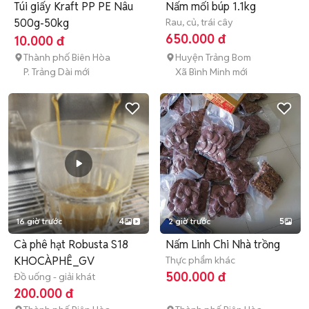
Túi giấy Kraft PP PE Nâu
Nấm mối búp 1.1kg
500g-50kg
Rau, củ, trái cây
650.000 đ
10.000 đ
Thành phố Biên Hòa
Huyện Trảng Bom
P. Trảng Dài mới
Xã Bình Minh mới
16 giờ trước
4
2 giờ trước
5
Cà phê hạt Robusta S18
Nấm Linh Chi Nhà trồng
KHOCÀPHÊ_GV
Thực phẩm khác
500.000 đ
Đồ uống - giải khát
200.000 đ