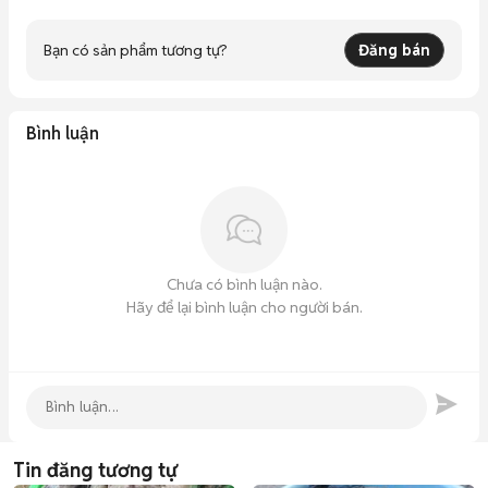
✔ Hoa hồng hấp dẫn

✔ Hỗ trợ bán hàng từ A-Z

Bạn có sản phẩm tương tự?
Đăng bán
👉 Inbox hoặc liên hệ ngay để nhận giá sỉ và chính sách cộng 
tác viên mới nhất! ☕✨
Bình luận
Chưa có bình luận nào.
Hãy để lại bình luận cho người bán.
Tin đăng tương tự