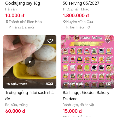
Gochujang cay 18g
50 serving 05/2027
Hải sản
Thực phẩm khác
10.000 đ
1.800.000 đ
Thành phố Biên Hòa
Huyện Vĩnh Cửu
P. Trảng Dài mới
P. Tân Triều mới
20 ngày trước
2
21 ngày trước
3
Trứng ngỗng Tươi sạch nhà
Bánh ngọt Golden Bakery
đẻ
Đa dạng
Bơ, sữa, trứng
Bánh kẹo, đồ ăn vặt
60.000 đ
15.000 đ