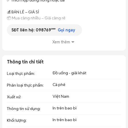
✅ Thích hợp uống nóng hoặc đá

💰 BÁN LẺ – GIÁ SỈ

📦 Mua càng nhiều – Giá càng rẻ

SĐT liên hệ:
098769***
🔸 1 Túi: 99.000đ

Gọi ngay
🔸 Combo 2 Túi: 189.000đ

🔸 Combo 3 Túi: 269.000đ

Xem thêm
🔸 Combo 5 Túi: 429.000đ

🎁 Phù hợp sử dụng gia đình, văn phòng, quán nước và làm quà 
Thông tin chi tiết
tặng.

Đồ uống - giải khát
Loại thực phẩm
:
🚚 Ship hàng toàn quốc

📞 Hotline / Zalo: ***

Cà phê
Phân loại thực phẩm
:
🏪 SHOP TÂM TUỆ AN

Việt Nam
Xuất xứ
:
📣 Tuyển Cộng Tác Viên Bán Hàng Toàn Quốc

In trên bao bì
Thông tin sử dụng
:
✔ Không cần vốn

In trên bao bì
✔ Không cần ôm hàng

Khối lượng
:
✔ Không cần giao hàng
